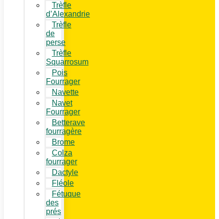
Trèfle
d’Alexandrie
Trèfle
de
perse
Trèfle
Squarrosum
Pois
Fourrager
Navette
Navet
Fourrager
Betterave
fourragère
Brome
Colza
fourrager
Dactyle
Fléole
Fétuque
des
prés