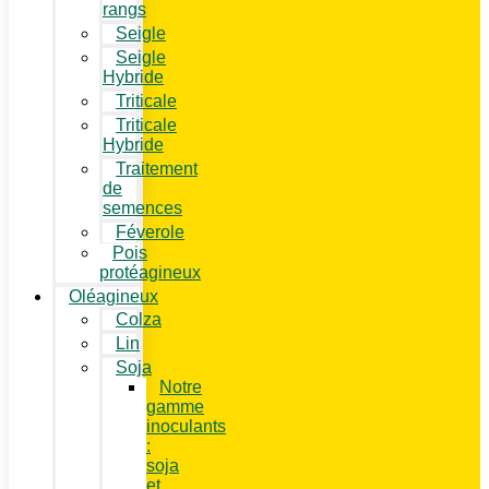
rangs
Seigle
Seigle
Hybride
Triticale
Triticale
Hybride
Traitement
de
semences
Féverole
Pois
protéagineux
Oléagineux
Colza
Lin
Soja
Notre
gamme
inoculants
:
soja
et