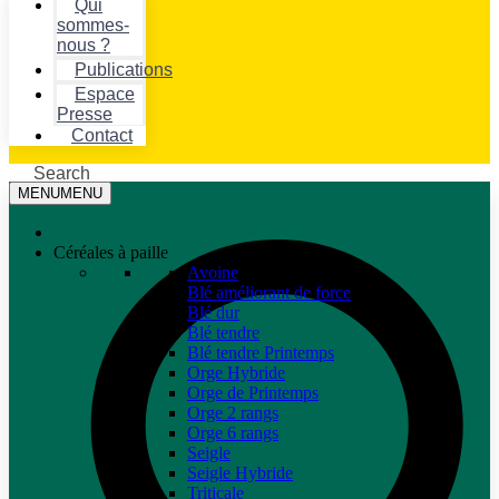
Qui
sommes-
nous ?
Publications
Espace
Presse
Contact
Search
MENU
MENU
Céréales à paille
Avoine
Blé améliorant de force
Blé dur
Blé tendre
Blé tendre Printemps
Orge Hybride
Orge de Printemps
Orge 2 rangs
Orge 6 rangs
Seigle
Seigle Hybride
Triticale