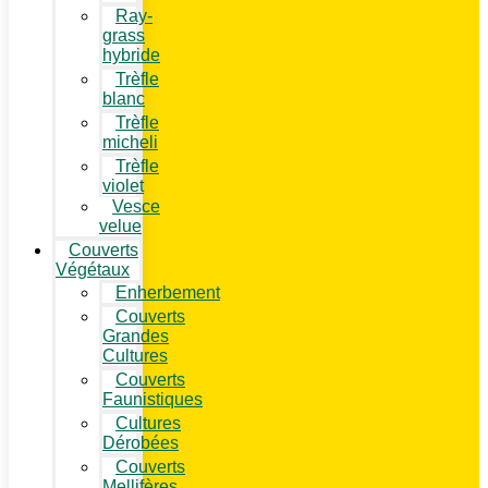
Ray-
grass
hybride
Trèfle
blanc
Trèfle
micheli
Trèfle
violet
Vesce
velue
Couverts
Végétaux
Enherbement
Couverts
Grandes
Cultures
Couverts
Faunistiques
Cultures
Dérobées
Couverts
Mellifères