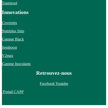
Tournesol
Innovations
Covermix
Nutriplus Stim
Gamme Black
Semboost
V2max
Gamme Inoculants
Retrouvez-nous
Facebook
Youtube
Portail CAPP