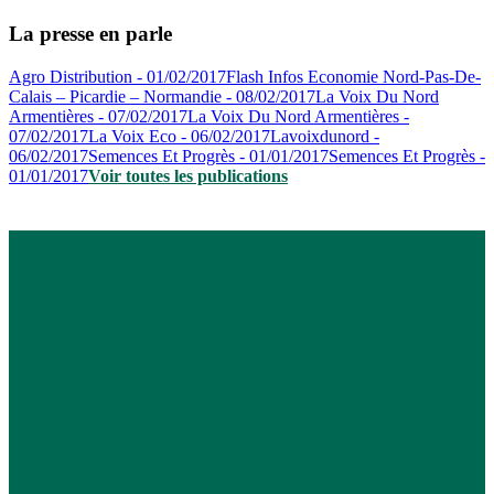
La presse en parle
Agro Distribution - 01/02/2017
Flash Infos Economie Nord-Pas-De-
Calais – Picardie – Normandie - 08/02/2017
La Voix Du Nord
Armentières - 07/02/2017
La Voix Du Nord Armentières -
07/02/2017
La Voix Eco - 06/02/2017
Lavoixdunord -
06/02/2017
Semences Et Progrès - 01/01/2017
Semences Et Progrès -
01/01/2017
Voir toutes les publications