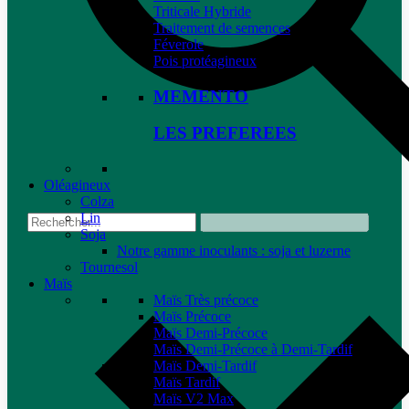
Triticale Hybride
Traitement de semences
Féverole
Pois protéagineux
MEMENTO
LES PREFEREES
Oléagineux
Colza
Lin
Soja
Notre gamme inoculants : soja et luzerne
Tournesol
Maïs
Maïs Très précoce
Maïs Précoce
Maïs Demi-Précoce
Maïs Demi-Précoce à Demi-Tardif
Maïs Demi-Tardif
Maïs Tardif
Maïs V2 Max