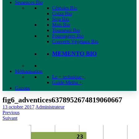
Semences Bio
Céréales Bio
Colza Bio
Soja Bio
Maïs Bio
Tournesol Bio
Fourragères Bio
Couverts Végétaux Bio
MEMENTO BIO
Méthanisation
Le + technique+
.
Guide Metha +
.
Gazons
fig6_adventices6378952674819060667
13 octobre 2017
Administrateur
Previous
Suivant