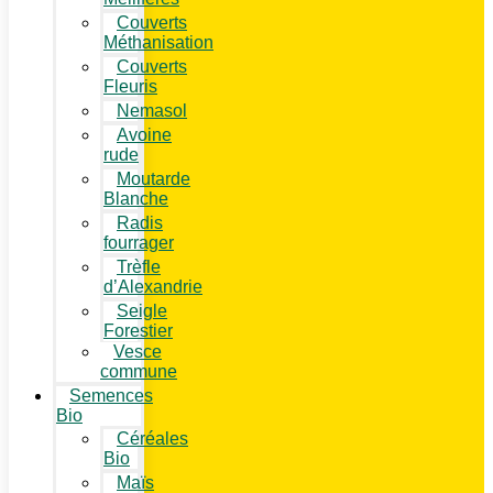
Couverts
Méthanisation
Couverts
Fleuris
Nemasol
Avoine
rude
Moutarde
Blanche
Radis
fourrager
Trèfle
d’Alexandrie
Seigle
Forestier
Vesce
commune
Semences
Bio
Céréales
Bio
Maïs