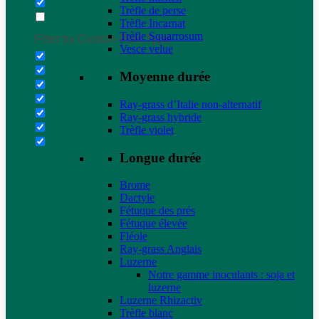
Trèfle de perse
Trèfle Incarnat
Trèfle Squarrosum
Filter by Custom Post Type
Vesce velue
Moyenne durée
Ray-grass d’Italie non-alternatif
Ray-grass hybride
Trèfle violet
Longue durée
Brome
Dactyle
Fétuque des prés
Fétuque élevée
Fléole
Ray-grass Anglais
Luzerne
Notre gamme inoculants : soja et
luzerne
Luzerne Rhizactiv
Trèfle blanc