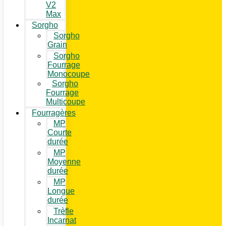
V2
Max
Sorgho
Sorgho
Grain
Sorgho
Fourrage
Monocoupe
Sorgho
Fourrage
Multicoupe
Fourragères
MP
Courte
durée
MP
Moyenne
durée
MP
Longue
durée
Trèfle
Incarnat