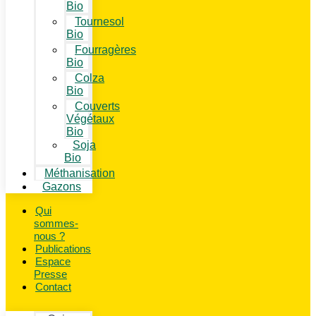
Bio
Tournesol
Bio
Fourragères
Bio
Colza
Bio
Couverts
Végétaux
Bio
Soja
Bio
Méthanisation
Gazons
Qui
sommes-
nous ?
Publications
Espace
Presse
Contact