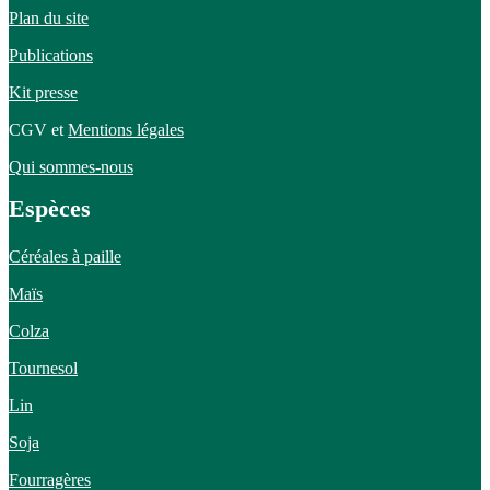
Plan du site
Publications
Kit presse
CGV et
Mentions légales
Qui sommes-nous
Espèces
Céréales à paille
Maïs
Colza
Tournesol
Lin
Soja
Fourragères