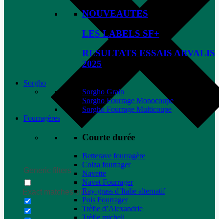
NOUVEAUTES
LES LABELS SF+
RESULTATS ESSAIS ARVALIS
2025
Sorgho
Sorgho Grain
Sorgho Fourrage Monocoupe
Sorgho Fourrage Multicoupe
Fourragères
Courte durée
Betterave fourragère
Colza fourrager
Generic filters
Navette
Navet Fourrager
Ray-grass d’Italie alternatif
Exact matches only
Pois Fourrager
Trèfle d’Alexandrie
Trèfle micheli