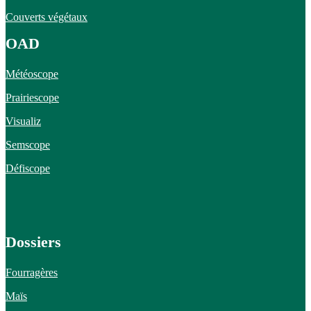
Couverts végétaux
OAD
Météoscope
Prairiescope
Visualiz
Semscope
Défiscope
Dossiers
Fourragères
Maïs