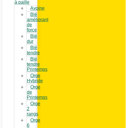
à paille
Avoine
Blé
améliorant
de
force
Blé
dur
Blé
tendre
Blé
tendre
Printemps
Orge
Hybride
Orge
de
Printemps
Orge
2
rangs
Orge
6