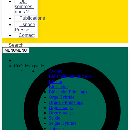
Qui
sommes-
nous ?
Publications
Espace
Presse
Contact
Search
MENU
MENU
Céréales à paille
Avoine
Blé améliorant de force
Blé dur
Blé tendre
Blé tendre Printemps
Orge Hybride
Orge de Printemps
Orge 2 rangs
Orge 6 rangs
Seigle
Seigle Hybride
Triticale