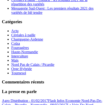
répartition des variétés
Messagerie Sud-Ouest : Les premiers résultats 2021 des
variétés de blé tendre
Catégories
Actu
Céréales à paille
Champagne-Ardenne
Colza
Fourragères
Haute-Normandie
Interculture
Maïs
Nord Pas de Calais / Picardie
Orge Hybride
Tournesol
Commentaires récents
La presse en parle
Agro Distribution - 01/02/2017
Flash Infos Economie Nord-Pas-De-
Calais – Picardie – Normandie - 08/02/2017
La Voix Du Nord