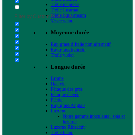
Trèfle de perse
Trèfle Incarnat
Trèfle Squarrosum
Filter by Custom Post Type
Vesce velue
Moyenne durée
Ray-grass d’Italie non-alternatif
Ray-grass hybride
Trèfle violet
Longue durée
Brome
Dactyle
Fétuque des prés
Fétuque élevée
Fléole
Ray-grass Anglais
Luzerne
Notre gamme inoculants : soja et
luzerne
Luzerne Rhizactiv
Trèfle blanc