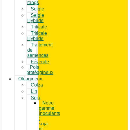
rangs
Seigle
Seigle
Hybride
Triticale
Triticale
Hybride
Traitement
de
semences
Féverole
Pois
protéagineux
Oléagineux
Colza
Lin
Soja
Notre
gamme
inoculants
:
soja
et