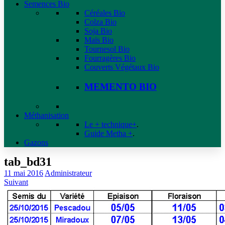
Semences Bio
Céréales Bio
Colza Bio
Soja Bio
Maïs Bio
Tournesol Bio
Fourragères Bio
Couverts Végétaux Bio
MEMENTO BIO
Méthanisation
Le + technique+
.
Guide Metha +
.
Gazons
tab_bd31
11 mai 2016
Administrateur
Suivant