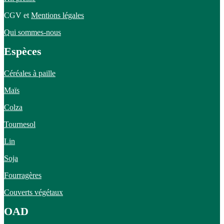
CGV et
Mentions légales
Qui sommes-nous
Espèces
Céréales à paille
Maïs
Colza
Tournesol
Lin
Soja
Fourragères
Couverts végétaux
OAD