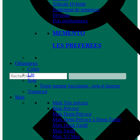
Triticale Hybride
Traitement de semences
Féverole
Pois protéagineux
MEMENTO
LES PREFEREES
Oléagineux
Colza
Lin
Soja
Notre gamme inoculants : soja et luzerne
Tournesol
Maïs
Maïs Très précoce
Maïs Précoce
Maïs Demi-Précoce
Maïs Demi-Précoce à Demi-Tardif
Maïs Demi-Tardif
Maïs Tardif
Maïs V2 Max