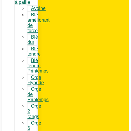
à paille
Avoine
Blé
améliorant
de
force
Blé
dur
Blé
tendre
Blé
tendre
Printemps
Orge
Hybride
Orge
de
Printemps
Orge
2
rangs
Orge
6