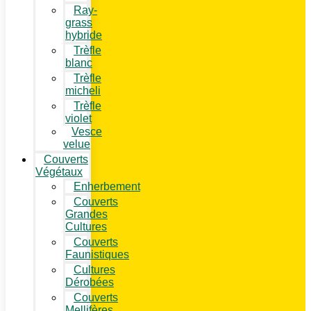
Ray-
grass
hybride
Trèfle
blanc
Trèfle
micheli
Trèfle
violet
Vesce
velue
Couverts
Végétaux
Enherbement
Couverts
Grandes
Cultures
Couverts
Faunistiques
Cultures
Dérobées
Couverts
Mellifères