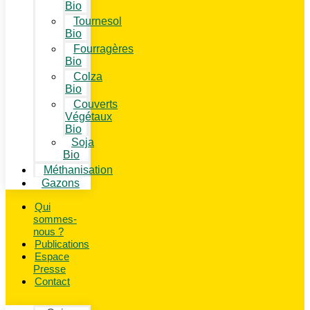
Bio
Tournesol
Bio
Fourragères
Bio
Colza
Bio
Couverts
Végétaux
Bio
Soja
Bio
Méthanisation
Gazons
Qui
sommes-
nous ?
Publications
Espace
Presse
Contact