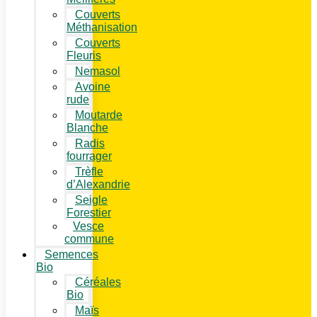
Couverts
Méthanisation
Couverts
Fleuris
Nemasol
Avoine
rude
Moutarde
Blanche
Radis
fourrager
Trèfle
d’Alexandrie
Seigle
Forestier
Vesce
commune
Semences
Bio
Céréales
Bio
Maïs