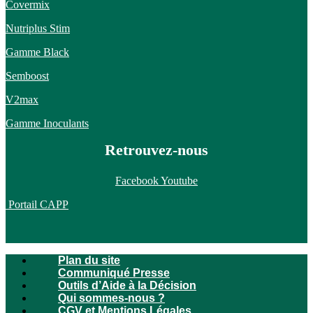
Covermix
Nutriplus Stim
Gamme Black
Semboost
V2max
Gamme Inoculants
Retrouvez-nous
Facebook
Youtube
Portail CAPP
Plan du site
Communiqué Presse
Outils d’Aide à la Décision
Qui sommes-nous ?
CGV et Mentions Légales