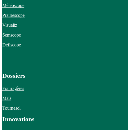
Météoscope
Prairiescope
Visualiz
Semscope
Défiscope
Dossiers
Fourragères
Maïs
Tournesol
Innovations