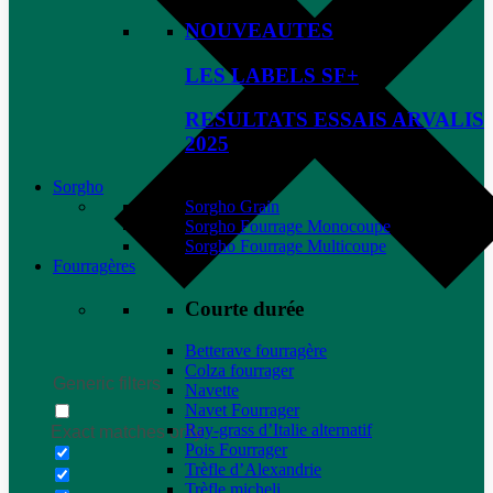
NOUVEAUTES
LES LABELS SF+
RESULTATS ESSAIS ARVALIS
2025
Sorgho
Sorgho Grain
Sorgho Fourrage Monocoupe
Sorgho Fourrage Multicoupe
Fourragères
Courte durée
Betterave fourragère
Colza fourrager
Generic filters
Navette
Navet Fourrager
Ray-grass d’Italie alternatif
Exact matches only
Pois Fourrager
Trèfle d’Alexandrie
Trèfle micheli