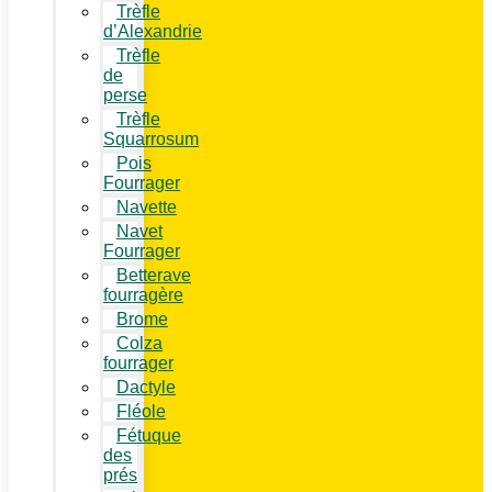
Trèfle
d’Alexandrie
Trèfle
de
perse
Trèfle
Squarrosum
Pois
Fourrager
Navette
Navet
Fourrager
Betterave
fourragère
Brome
Colza
fourrager
Dactyle
Fléole
Fétuque
des
prés