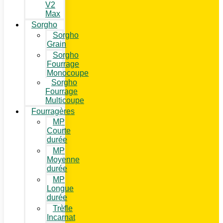
V2
Max
Sorgho
Sorgho
Grain
Sorgho
Fourrage
Monocoupe
Sorgho
Fourrage
Multicoupe
Fourragères
MP
Courte
durée
MP
Moyenne
durée
MP
Longue
durée
Trèfle
Incarnat