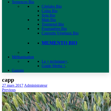
Semences Bio
Céréales Bio
Colza Bio
Soja Bio
Maïs Bio
Tournesol Bio
Fourragères Bio
Couverts Végétaux Bio
MEMENTO BIO
Méthanisation
Le + technique+
.
Guide Metha +
.
Gazons
capp
27 mars 2017
Administrateur
Previous