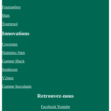
Fourragères
Maïs
Tournesol
Innovations
Covermix
Nutriplus Stim
Gamme Black
Semboost
V2max
Gamme Inoculants
Retrouvez-nous
Facebook
Youtube