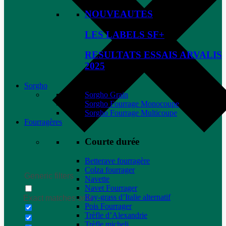
NOUVEAUTES
LES LABELS SF+
RESULTATS ESSAIS ARVALIS
2025
Sorgho
Sorgho Grain
Sorgho Fourrage Monocoupe
Sorgho Fourrage Multicoupe
Fourragères
Courte durée
Betterave fourragère
Colza fourrager
Generic filters
Navette
Navet Fourrager
Ray-grass d’Italie alternatif
Exact matches only
Pois Fourrager
Trèfle d’Alexandrie
Trèfle micheli