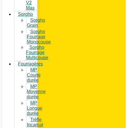
V2
Max
Sorgho
Sorgho
Grain
Sorgho
Fourrage
Monocoupe
Sorgho
Fourrage
Multicoupe
Fourragères
MP
Courte
durée
MP
Moyenne
durée
MP
Longue
durée
Trèfle
Incarnat