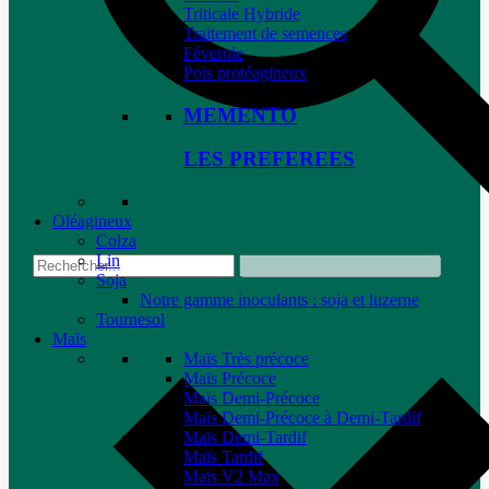
Triticale Hybride
Traitement de semences
Féverole
Pois protéagineux
MEMENTO
LES PREFEREES
Oléagineux
Colza
Lin
Soja
Notre gamme inoculants : soja et luzerne
Tournesol
Maïs
Maïs Très précoce
Maïs Précoce
Maïs Demi-Précoce
Maïs Demi-Précoce à Demi-Tardif
Maïs Demi-Tardif
Maïs Tardif
Maïs V2 Max