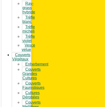
Ray-
grass
hybride
Trèfle
blanc
Trèfle
micheli
Trèfle
violet
Vesce
velue
Couverts
Végétaux
Enherbement
Couverts
Grandes
Cultures
Couverts
Faunistiques
Cultures
Dérobées
Couverts
Mellifères