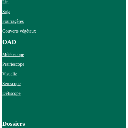
Lin
Soja
Fourragères
Couverts végétaux
OAD
Météoscope
Prairiescope
Visualiz
Semscope
Défiscope
Dossiers