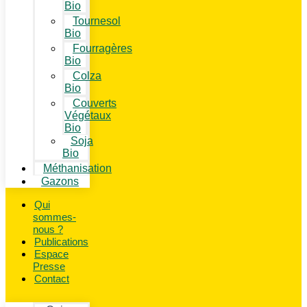
Bio
Tournesol
Bio
Fourragères
Bio
Colza
Bio
Couverts
Végétaux
Bio
Soja
Bio
Méthanisation
Gazons
Qui
sommes-
nous ?
Publications
Espace
Presse
Contact