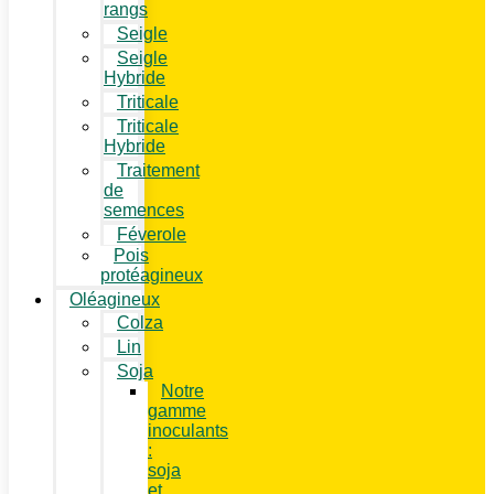
rangs
Seigle
Seigle
Hybride
Triticale
Triticale
Hybride
Traitement
de
semences
Féverole
Pois
protéagineux
Oléagineux
Colza
Lin
Soja
Notre
gamme
inoculants
:
soja
et