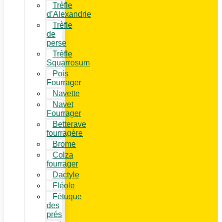
Trèfle
d’Alexandrie
Trèfle
de
perse
Trèfle
Squarrosum
Pois
Fourrager
Navette
Navet
Fourrager
Betterave
fourragère
Brome
Colza
fourrager
Dactyle
Fléole
Fétuque
des
prés