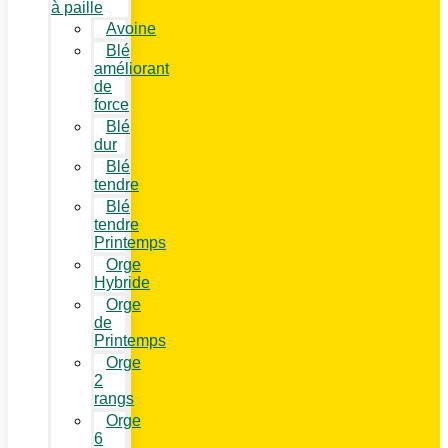
à paille
Avoine
Blé
améliorant
de
force
Blé
dur
Blé
tendre
Blé
tendre
Printemps
Orge
Hybride
Orge
de
Printemps
Orge
2
rangs
Orge
6