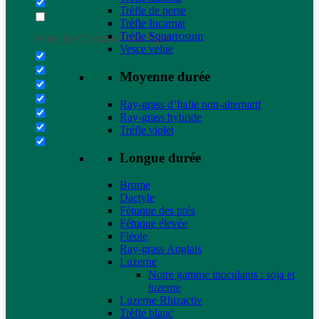
Trèfle de perse
Trèfle Incarnat
Trèfle Squarrosum
Filter by Custom Post Type
Vesce velue
Moyenne durée
Ray-grass d’Italie non-alternatif
Ray-grass hybride
Trèfle violet
Longue durée
Brome
Dactyle
Fétuque des prés
Fétuque élevée
Fléole
Ray-grass Anglais
Luzerne
Notre gamme inoculants : soja et
luzerne
Luzerne Rhizactiv
Trèfle blanc