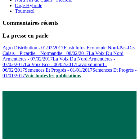
Orge Hybride
Tournesol
Commentaires récents
La presse en parle
Agro Distribution - 01/02/2017
Flash Infos Economie Nord-Pas-De-
Calais – Picardie – Normandie - 08/02/2017
La Voix Du Nord
Armentières - 07/02/2017
La Voix Du Nord Armentières -
07/02/2017
La Voix Eco - 06/02/2017
Lavoixdunord -
06/02/2017
Semences Et Progrès - 01/01/2017
Semences Et Progrès -
01/01/2017
Voir toutes les publications