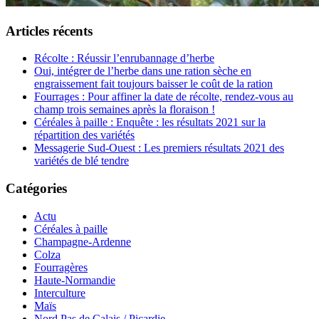
Articles récents
Récolte : Réussir l’enrubannage d’herbe
Oui, intégrer de l’herbe dans une ration sèche en
engraissement fait toujours baisser le coût de la ration
Fourrages : Pour affiner la date de récolte, rendez-vous au
champ trois semaines après la floraison !
Céréales à paille : Enquête : les résultats 2021 sur la
répartition des variétés
Messagerie Sud-Ouest : Les premiers résultats 2021 des
variétés de blé tendre
Catégories
Actu
Céréales à paille
Champagne-Ardenne
Colza
Fourragères
Haute-Normandie
Interculture
Maïs
Nord Pas de Calais / Picardie