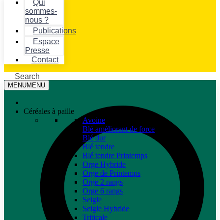
Qui
sommes-
nous ?
Publications
Espace
Presse
Contact
Search
MENU
MENU
Céréales à paille
Avoine
Blé améliorant de force
Blé dur
Blé tendre
Blé tendre Printemps
Orge Hybride
Orge de Printemps
Orge 2 rangs
Orge 6 rangs
Seigle
Seigle Hybride
Triticale