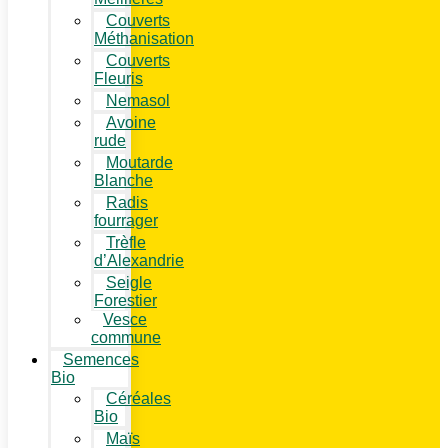
Couverts
Méthanisation
Couverts
Fleuris
Nemasol
Avoine
rude
Moutarde
Blanche
Radis
fourrager
Trèfle
d’Alexandrie
Seigle
Forestier
Vesce
commune
Semences
Bio
Céréales
Bio
Maïs