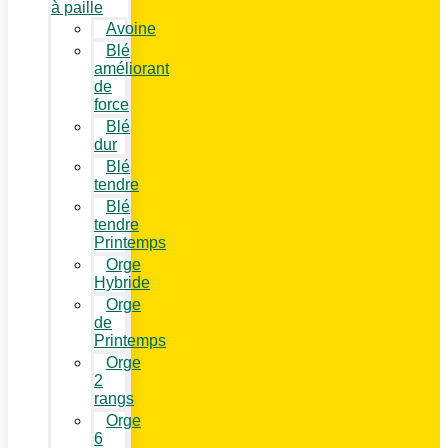
à paille
Avoine
Blé
améliorant
de
force
Blé
dur
Blé
tendre
Blé
tendre
Printemps
Orge
Hybride
Orge
de
Printemps
Orge
2
rangs
Orge
6