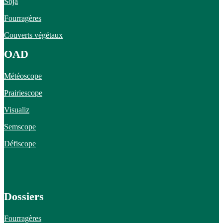
Soja
Fourragères
Couverts végétaux
OAD
Météoscope
Prairiescope
Visualiz
Semscope
Défiscope
Dossiers
Fourragères