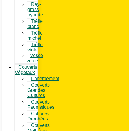
Ray-
grass
hybride
Trèfle
blanc
Trèfle
micheli
Trèfle
violet
Vesce
velue
Couverts
Végétaux
Enherbement
Couverts
Grandes
Cultures
Couverts
Faunistiques
Cultures
Dérobées
Couverts
Mellifères