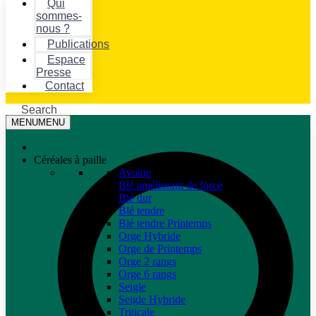
Qui
sommes-
nous ?
Publications
Espace
Presse
Contact
Search
MENU
MENU
Céréales à paille
Avoine
Blé améliorant de force
Blé dur
Blé tendre
Blé tendre Printemps
Orge Hybride
Orge de Printemps
Orge 2 rangs
Orge 6 rangs
Seigle
Seigle Hybride
Triticale