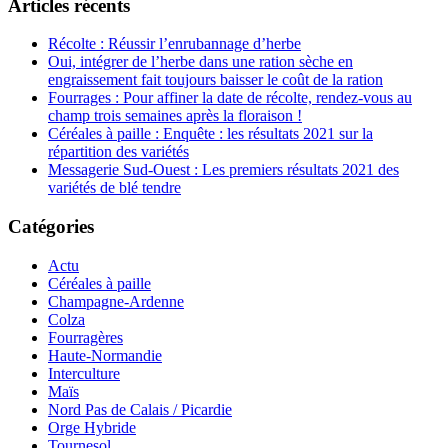
Articles récents
Récolte : Réussir l’enrubannage d’herbe
Oui, intégrer de l’herbe dans une ration sèche en
engraissement fait toujours baisser le coût de la ration
Fourrages : Pour affiner la date de récolte, rendez-vous au
champ trois semaines après la floraison !
Céréales à paille : Enquête : les résultats 2021 sur la
répartition des variétés
Messagerie Sud-Ouest : Les premiers résultats 2021 des
variétés de blé tendre
Catégories
Actu
Céréales à paille
Champagne-Ardenne
Colza
Fourragères
Haute-Normandie
Interculture
Maïs
Nord Pas de Calais / Picardie
Orge Hybride
Tournesol