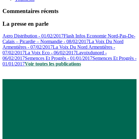
Commentaires récents
La presse en parle
Agro Distribution - 01/02/2017
Flash Infos Economie Nord-Pas-De-
Calais – Picardie – Normandie - 08/02/2017
La Voix Du Nord
Armentières - 07/02/2017
La Voix Du Nord Armentières -
07/02/2017
La Voix Eco - 06/02/2017
Lavoixdunord -
06/02/2017
Semences Et Progrès - 01/01/2017
Semences Et Progrès -
01/01/2017
Voir toutes les publications