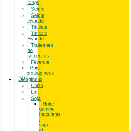
rangs
Seigle
Seigle
Hybride
Triticale
Triticale
Hybride
Traitement
de
semences
Féverole
Pois
protéagineux
Oléagineux
Colza
Lin
Soja
Notre
gamme
inoculants
:
soja
et