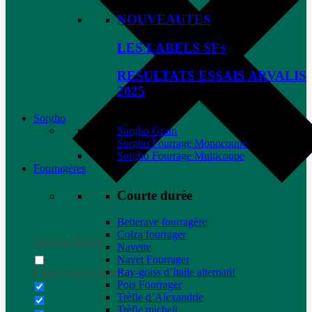
NOUVEAUTES
LES LABELS SF+
RESULTATS ESSAIS ARVALIS
2025
Sorgho
Sorgho Grain
Sorgho Fourrage Monocoupe
Sorgho Fourrage Multicoupe
Fourragères
Courte durée
Betterave fourragère
Colza fourrager
Generic filters
Navette
Navet Fourrager
Ray-grass d’Italie alternatif
Exact matches only
Pois Fourrager
Trèfle d’Alexandrie
Trèfle micheli