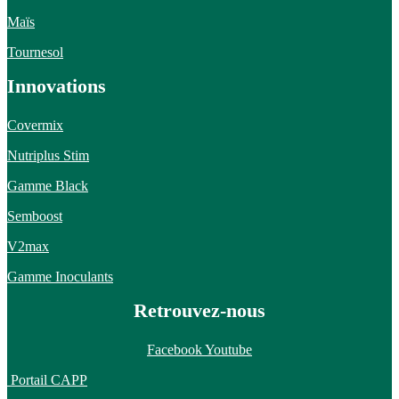
Maïs
Tournesol
Innovations
Covermix
Nutriplus Stim
Gamme Black
Semboost
V2max
Gamme Inoculants
Retrouvez-nous
Facebook
Youtube
Portail CAPP