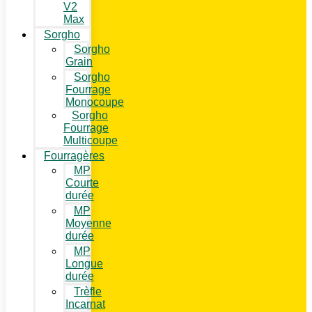
V2
Max
Sorgho
Sorgho
Grain
Sorgho
Fourrage
Monocoupe
Sorgho
Fourrage
Multicoupe
Fourragères
MP
Courte
durée
MP
Moyenne
durée
MP
Longue
durée
Trèfle
Incarnat