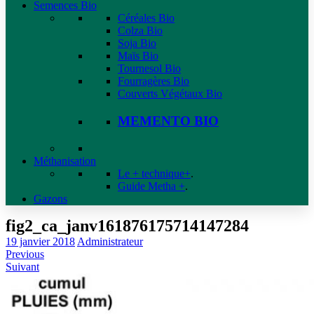
Semences Bio
Céréales Bio
Colza Bio
Soja Bio
Maïs Bio
Tournesol Bio
Fourragères Bio
Couverts Végétaux Bio
MEMENTO BIO
Méthanisation
Le + technique+
.
Guide Metha +
.
Gazons
fig2_ca_janv161876175714147284
19 janvier 2018
Administrateur
Previous
Suivant