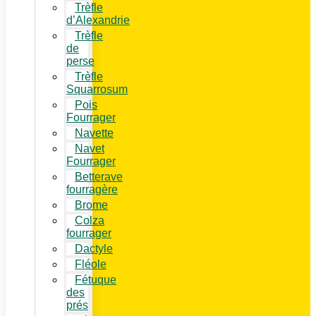
Trèfle
d’Alexandrie
Trèfle
de
perse
Trèfle
Squarrosum
Pois
Fourrager
Navette
Navet
Fourrager
Betterave
fourragère
Brome
Colza
fourrager
Dactyle
Fléole
Fétuque
des
prés