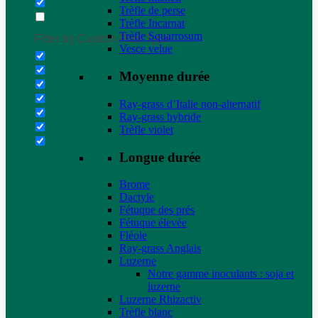
Trèfle de perse
Trèfle Incarnat
Trèfle Squarrosum
Filter by Custom Post Type
Vesce velue
Moyenne durée
Ray-grass d’Italie non-alternatif
Ray-grass hybride
Trèfle violet
Longue durée
Brome
Dactyle
Fétuque des prés
Fétuque élevée
Fléole
Ray-grass Anglais
Luzerne
Notre gamme inoculants : soja et
luzerne
Luzerne Rhizactiv
Trèfle blanc