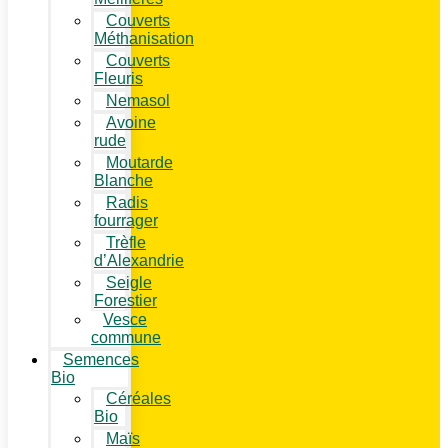
Couverts
Méthanisation
Couverts
Fleuris
Nemasol
Avoine
rude
Moutarde
Blanche
Radis
fourrager
Trèfle
d’Alexandrie
Seigle
Forestier
Vesce
commune
Semences
Bio
Céréales
Bio
Maïs