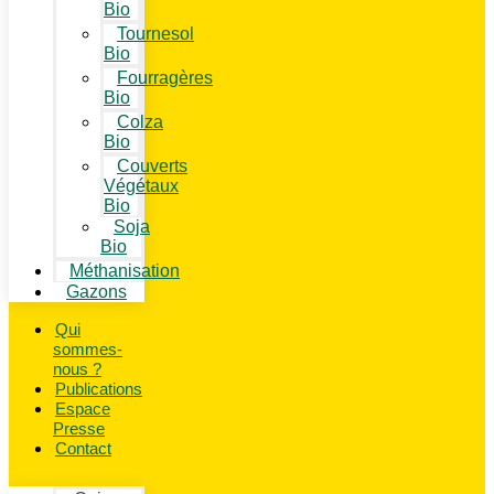
Bio
Tournesol
Bio
Fourragères
Bio
Colza
Bio
Couverts
Végétaux
Bio
Soja
Bio
Méthanisation
Gazons
Qui
sommes-
nous ?
Publications
Espace
Presse
Contact