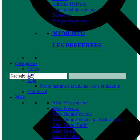
Triticale Hybride
Traitement de semences
Féverole
Pois protéagineux
MEMENTO
LES PREFEREES
Oléagineux
Colza
Lin
Soja
Notre gamme inoculants : soja et luzerne
Tournesol
Maïs
Maïs Très précoce
Maïs Précoce
Maïs Demi-Précoce
Maïs Demi-Précoce à Demi-Tardif
Maïs Demi-Tardif
Maïs Tardif
Maïs V2 Max