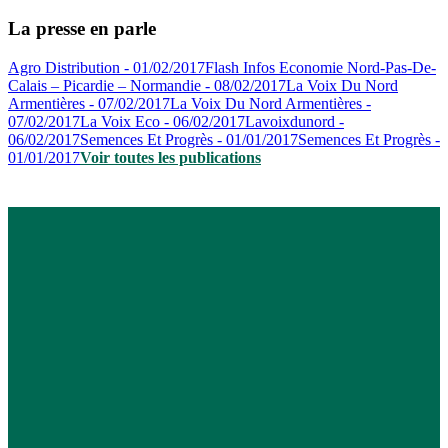
La presse en parle
Agro Distribution - 01/02/2017
Flash Infos Economie Nord-Pas-De-
Calais – Picardie – Normandie - 08/02/2017
La Voix Du Nord
Armentières - 07/02/2017
La Voix Du Nord Armentières -
07/02/2017
La Voix Eco - 06/02/2017
Lavoixdunord -
06/02/2017
Semences Et Progrès - 01/01/2017
Semences Et Progrès -
01/01/2017
Voir toutes les publications