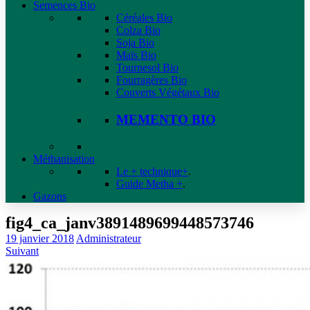
Semences Bio
Céréales Bio
Colza Bio
Soja Bio
Maïs Bio
Tournesol Bio
Fourragères Bio
Couverts Végétaux Bio
MEMENTO BIO
Méthanisation
Le + technique+
.
Guide Metha +
.
Gazons
fig4_ca_janv3891489699448573746
19 janvier 2018
Administrateur
Suivant