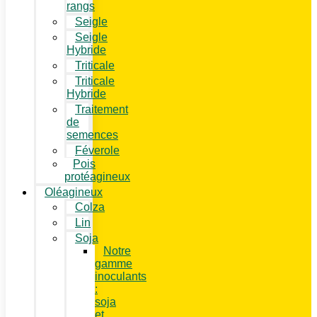
rangs
Seigle
Seigle
Hybride
Triticale
Triticale
Hybride
Traitement
de
semences
Féverole
Pois
protéagineux
Oléagineux
Colza
Lin
Soja
Notre
gamme
inoculants
:
soja
et