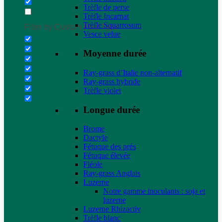
Trèfle de perse
Trèfle Incarnat
Trèfle Squarrosum
Filter by Custom Post Type
Vesce velue
Moyenne durée
Ray-grass d’Italie non-alternatif
Ray-grass hybride
Trèfle violet
Longue durée
Brome
Dactyle
Fétuque des prés
Fétuque élevée
Fléole
Ray-grass Anglais
Luzerne
Notre gamme inoculants : soja et
luzerne
Luzerne Rhizactiv
Trèfle blanc