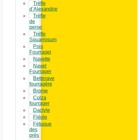
Trèfle
d’Alexandrie
Trèfle
de
perse
Trèfle
Squarrosum
Pois
Fourrager
Navette
Navet
Fourrager
Betterave
fourragère
Brome
Colza
fourrager
Dactyle
Fléole
Fétuque
des
prés