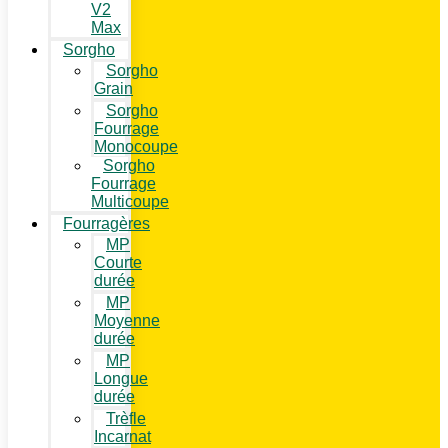
V2
Max
Sorgho
Sorgho
Grain
Sorgho
Fourrage
Monocoupe
Sorgho
Fourrage
Multicoupe
Fourragères
MP
Courte
durée
MP
Moyenne
durée
MP
Longue
durée
Trèfle
Incarnat