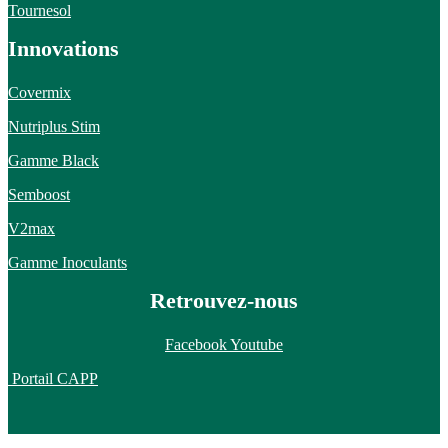
Tournesol
Innovations
Covermix
Nutriplus Stim
Gamme Black
Semboost
V2max
Gamme Inoculants
Retrouvez-nous
Facebook
Youtube
Portail CAPP