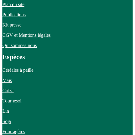
Plan du site
Publications
Kit presse
CGV et
Mentions légales
Qui sommes-nous
Espèces
Céréales à paille
Maïs
Colza
Tournesol
Lin
Soja
Fourragères