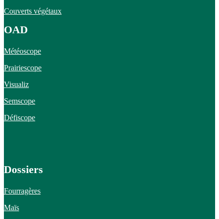
Couverts végétaux
OAD
Météoscope
Prairiescope
Visualiz
Semscope
Défiscope
Dossiers
Fourragères
Maïs