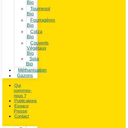
Bio
Tournesol
Bio
Fourragères
Bio
Colza
Bio
Couverts
Végétaux
Bio
Soja
Bio
Méthanisation
Gazons
Qui
sommes-
nous ?
Publications
Espace
Presse
Contact