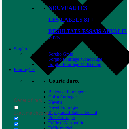
NOUVEAUTES
LES LABELS SF+
RESULTATS ESSAIS ARVALIS
2025
Sorgho
Sorgho Grain
Sorgho Fourrage Monocoupe
Sorgho Fourrage Multicoupe
Fourragères
Courte durée
Betterave fourragère
Colza fourrager
Generic filters
Navette
Navet Fourrager
Ray-grass d’Italie alternatif
Exact matches only
Pois Fourrager
Trèfle d’Alexandrie
Trèfle micheli