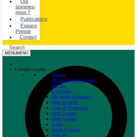
Qui
sommes-
nous ?
Publications
Espace
Presse
Contact
Search
MENU
MENU
Céréales à paille
Avoine
Blé améliorant de force
Blé dur
Blé tendre
Blé tendre Printemps
Orge Hybride
Orge de Printemps
Orge 2 rangs
Orge 6 rangs
Seigle
Seigle Hybride
Triticale