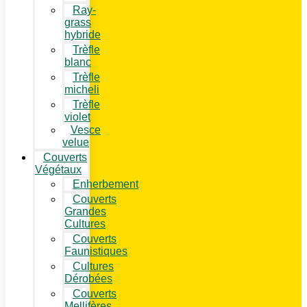
Ray-
grass
hybride
Trèfle
blanc
Trèfle
micheli
Trèfle
violet
Vesce
velue
Couverts
Végétaux
Enherbement
Couverts
Grandes
Cultures
Couverts
Faunistiques
Cultures
Dérobées
Couverts
Mellifères