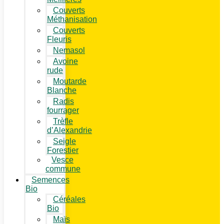
Couverts
Méthanisation
Couverts
Fleuris
Nemasol
Avoine
rude
Moutarde
Blanche
Radis
fourrager
Trèfle
d’Alexandrie
Seigle
Forestier
Vesce
commune
Semences
Bio
Céréales
Bio
Maïs