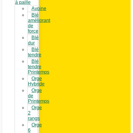
à paille
Avoine
Blé
améliorant
de
force
Blé
dur
Blé
tendre
Blé
tendre
Printemps
Orge
Hybride
Orge
de
Printemps
Orge
2
rangs
Orge
6