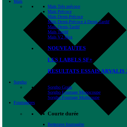
Maïs
Maïs Très précoce
Maïs Précoce
Maïs Demi-Précoce
Maïs Demi-Précoce à Demi-Tardif
Maïs Demi-Tardif
Maïs Tardif
Maïs V2 Max
NOUVEAUTES
LES LABELS SF+
RESULTATS ESSAIS ARVALIS 
Sorgho
Sorgho Grain
Sorgho Fourrage Monocoupe
Sorgho Fourrage Multicoupe
Fourragères
Courte durée
Betterave fourragère