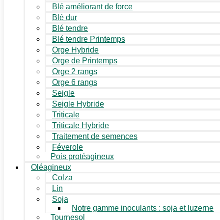
Blé améliorant de force
Blé dur
Blé tendre
Blé tendre Printemps
Orge Hybride
Orge de Printemps
Orge 2 rangs
Orge 6 rangs
Seigle
Seigle Hybride
Triticale
Triticale Hybride
Traitement de semences
Féverole
Pois protéagineux
Oléagineux
Colza
Lin
Soja
Notre gamme inoculants : soja et luzerne
Tournesol