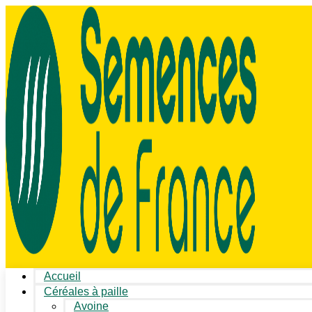
Accueil
Céréales à paille
Avoine