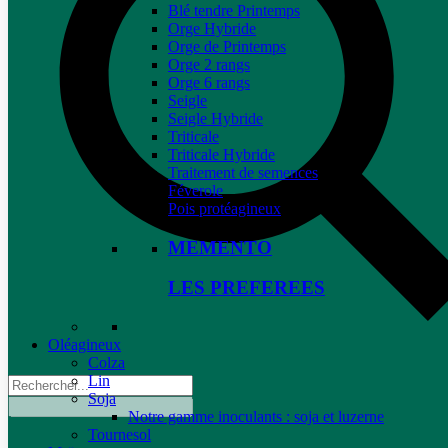
Blé tendre Printemps
Orge Hybride
Orge de Printemps
Orge 2 rangs
Orge 6 rangs
Seigle
Seigle Hybride
Triticale
Triticale Hybride
Traitement de semences
Féverole
Pois protéagineux
MEMENTO
LES PREFEREES
Oléagineux
Colza
Lin
Soja
Notre gamme inoculants : soja et luzerne
Tournesol