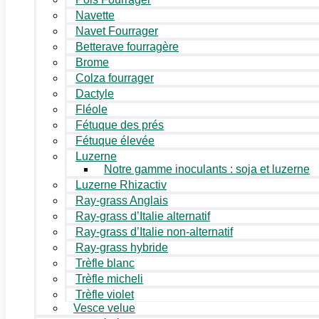
Navette
Navet Fourrager
Betterave fourragère
Brome
Colza fourrager
Dactyle
Fléole
Fétuque des prés
Fétuque élevée
Luzerne
Notre gamme inoculants : soja et luzerne
Luzerne Rhizactiv
Ray-grass Anglais
Ray-grass d’Italie alternatif
Ray-grass d’Italie non-alternatif
Ray-grass hybride
Trèfle blanc
Trèfle micheli
Trèfle violet
Vesce velue