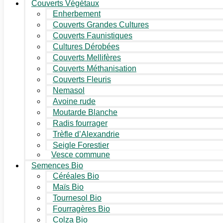
Couverts Végétaux
Enherbement
Couverts Grandes Cultures
Couverts Faunistiques
Cultures Dérobées
Couverts Mellifères
Couverts Méthanisation
Couverts Fleuris
Nemasol
Avoine rude
Moutarde Blanche
Radis fourrager
Trèfle d’Alexandrie
Seigle Forestier
Vesce commune
Semences Bio
Céréales Bio
Maïs Bio
Tournesol Bio
Fourragères Bio
Colza Bio