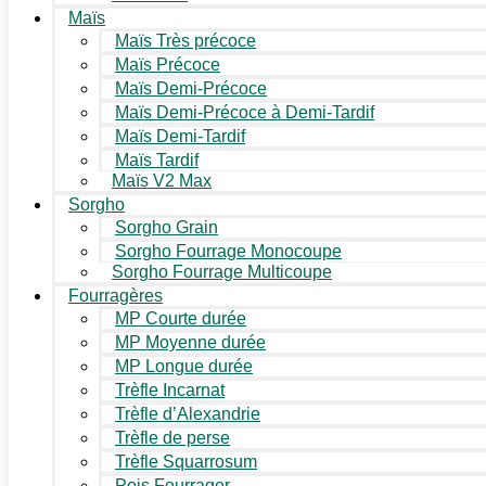
Maïs
Maïs Très précoce
Maïs Précoce
Maïs Demi-Précoce
Maïs Demi-Précoce à Demi-Tardif
Maïs Demi-Tardif
Maïs Tardif
Maïs V2 Max
Sorgho
Sorgho Grain
Sorgho Fourrage Monocoupe
Sorgho Fourrage Multicoupe
Fourragères
MP Courte durée
MP Moyenne durée
MP Longue durée
Trèfle Incarnat
Trèfle d’Alexandrie
Trèfle de perse
Trèfle Squarrosum
Pois Fourrager