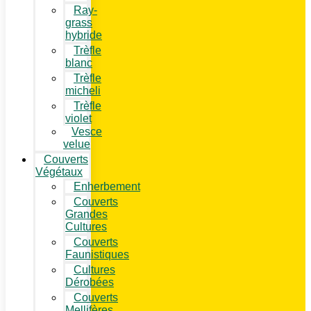
Ray-
grass
hybride
Trèfle
blanc
Trèfle
micheli
Trèfle
violet
Vesce
velue
Couverts
Végétaux
Enherbement
Couverts
Grandes
Cultures
Couverts
Faunistiques
Cultures
Dérobées
Couverts
Mellifères