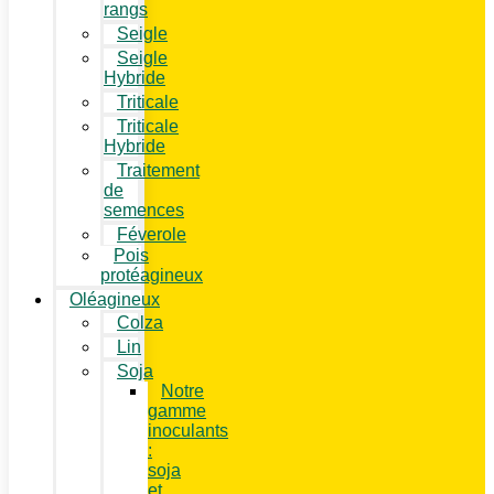
rangs
Seigle
Seigle
Hybride
Triticale
Triticale
Hybride
Traitement
de
semences
Féverole
Pois
protéagineux
Oléagineux
Colza
Lin
Soja
Notre
gamme
inoculants
:
soja
et