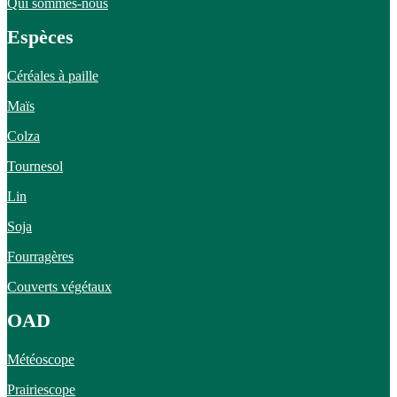
Qui sommes-nous
Espèces
Céréales à paille
Maïs
Colza
Tournesol
Lin
Soja
Fourragères
Couverts végétaux
OAD
Météoscope
Prairiescope