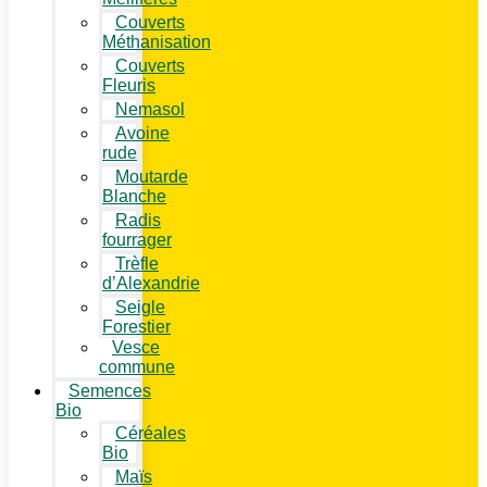
Couverts
Méthanisation
Couverts
Fleuris
Nemasol
Avoine
rude
Moutarde
Blanche
Radis
fourrager
Trèfle
d’Alexandrie
Seigle
Forestier
Vesce
commune
Semences
Bio
Céréales
Bio
Maïs