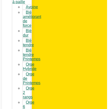
à paille
Avoine
Blé
améliorant
de
force
Blé
dur
Blé
tendre
Blé
tendre
Printemps
Orge
Hybride
Orge
de
Printemps
Orge
2
rangs
Orge
6