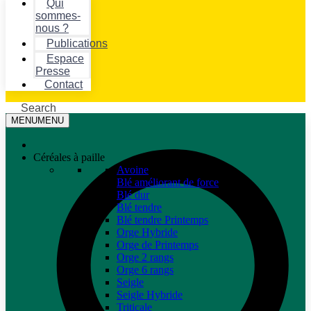
Qui
sommes-
nous ?
Publications
Espace
Presse
Contact
Search
MENU
MENU
Céréales à paille
Avoine
Blé améliorant de force
Blé dur
Blé tendre
Blé tendre Printemps
Orge Hybride
Orge de Printemps
Orge 2 rangs
Orge 6 rangs
Seigle
Seigle Hybride
Triticale