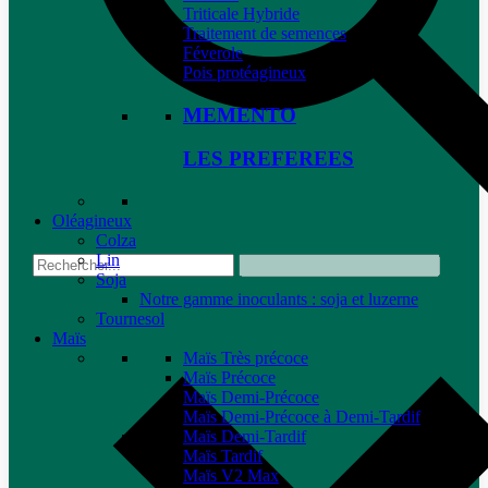
Triticale Hybride
Traitement de semences
Féverole
Pois protéagineux
MEMENTO
LES PREFEREES
Oléagineux
Colza
Lin
Soja
Notre gamme inoculants : soja et luzerne
Tournesol
Maïs
Maïs Très précoce
Maïs Précoce
Maïs Demi-Précoce
Maïs Demi-Précoce à Demi-Tardif
Maïs Demi-Tardif
Maïs Tardif
Maïs V2 Max