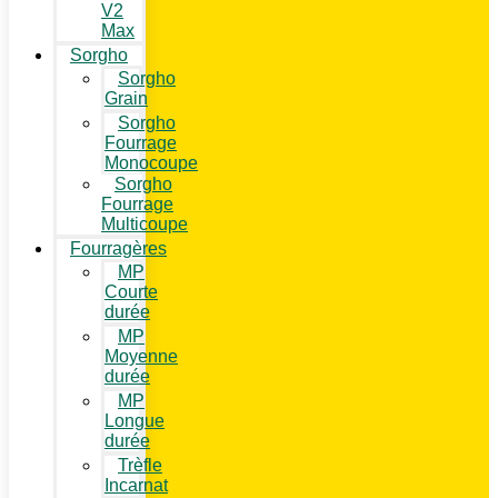
V2
Max
Sorgho
Sorgho
Grain
Sorgho
Fourrage
Monocoupe
Sorgho
Fourrage
Multicoupe
Fourragères
MP
Courte
durée
MP
Moyenne
durée
MP
Longue
durée
Trèfle
Incarnat