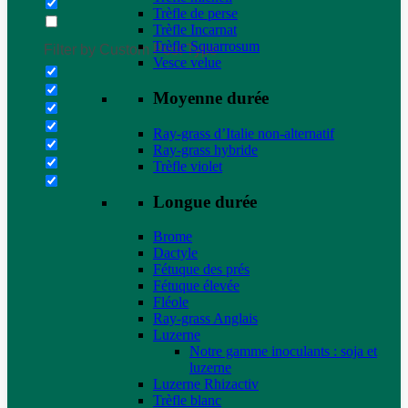
Trèfle de perse
Trèfle Incarnat
Trèfle Squarrosum
Filter by Custom Post Type
Vesce velue
Moyenne durée
Ray-grass d’Italie non-alternatif
Ray-grass hybride
Trèfle violet
Longue durée
Brome
Dactyle
Fétuque des prés
Fétuque élevée
Fléole
Ray-grass Anglais
Luzerne
Notre gamme inoculants : soja et
luzerne
Luzerne Rhizactiv
Trèfle blanc