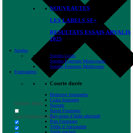
NOUVEAUTES
LES LABELS SF+
RESULTATS ESSAIS ARVALIS
2025
Sorgho
Sorgho Grain
Sorgho Fourrage Monocoupe
Sorgho Fourrage Multicoupe
Fourragères
Courte durée
Betterave fourragère
Colza fourrager
Generic filters
Navette
Navet Fourrager
Ray-grass d’Italie alternatif
Exact matches only
Pois Fourrager
Trèfle d’Alexandrie
Trèfle micheli