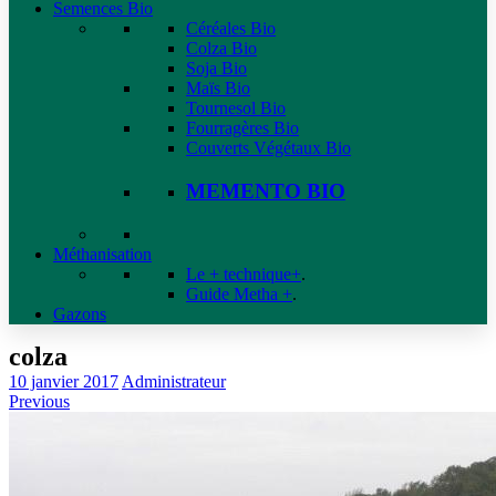
Semences Bio
Céréales Bio
Colza Bio
Soja Bio
Maïs Bio
Tournesol Bio
Fourragères Bio
Couverts Végétaux Bio
MEMENTO BIO
Méthanisation
Le + technique+
.
Guide Metha +
.
Gazons
colza
10 janvier 2017
Administrateur
Previous