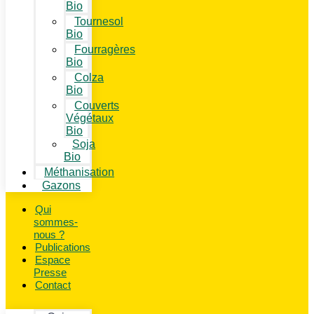
Bio
Tournesol
Bio
Fourragères
Bio
Colza
Bio
Couverts
Végétaux
Bio
Soja
Bio
Méthanisation
Gazons
Qui
sommes-
nous ?
Publications
Espace
Presse
Contact