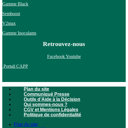
Gamme Black
Semboost
V2max
Gamme Inoculants
Retrouvez-nous
Facebook
Youtube
Portail CAPP
Plan du site
Communiqué Presse
Outils d’Aide à la Décision
Qui sommes-nous ?
CGV et Mentions Légales
Politique de confidentialité
Plan du site