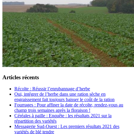
Articles récents
Récolte : Réussir l’enrubannage d’herbe
Oui, intégrer de l’herbe dans une ration sèche en
engraissement fait toujours baisser le coût de la ration
Fourrages : Pour affiner la date de récolte, rendez-vous au
champ trois semaines après la floraison !
Céréales à paille : Enquête : les résultats 2021 sur la
répartition des variétés
Messagerie Sud-Ouest : Les premiers résultats 2021 des
variétés de blé tendre