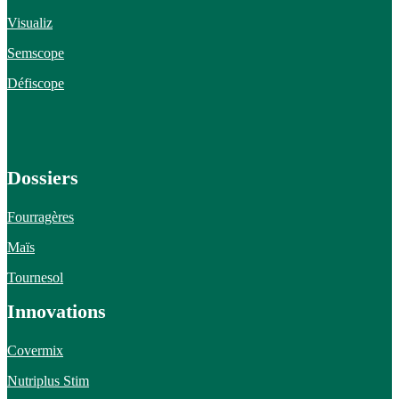
Visualiz
Semscope
Défiscope
Dossiers
Fourragères
Maïs
Tournesol
Innovations
Covermix
Nutriplus Stim