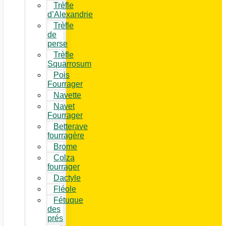
Trèfle
d’Alexandrie
Trèfle
de
perse
Trèfle
Squarrosum
Pois
Fourrager
Navette
Navet
Fourrager
Betterave
fourragère
Brome
Colza
fourrager
Dactyle
Fléole
Fétuque
des
prés