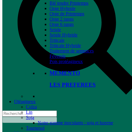
Blé tendre Printemps
Orge Hybride
Orge de Printemps
Orge 2 rangs
Orge 6 rangs
Seigle
Seigle Hybride
Triticale
Triticale Hybride
Traitement de semences
Féverole
Pois protéagineux
MEMENTO
LES PREFEREES
Oléagineux
Colza
Lin
Soja
Notre gamme inoculants : soja et luzerne
Tournesol