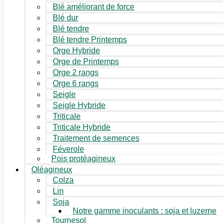
Blé améliorant de force
Blé dur
Blé tendre
Blé tendre Printemps
Orge Hybride
Orge de Printemps
Orge 2 rangs
Orge 6 rangs
Seigle
Seigle Hybride
Triticale
Triticale Hybride
Traitement de semences
Féverole
Pois protéagineux
Oléagineux
Colza
Lin
Soja
Notre gamme inoculants : soja et luzerne
Tournesol