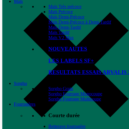
Maïs
Maïs Très précoce
Maïs Précoce
Maïs Demi-Précoce
Maïs Demi-Précoce à Demi-Tardif
Maïs Demi-Tardif
Maïs Tardif
Maïs V2 Max
NOUVEAUTES
LES LABELS SF+
RESULTATS ESSAIS ARVALIS 
Sorgho
Sorgho Grain
Sorgho Fourrage Monocoupe
Sorgho Fourrage Multicoupe
Fourragères
Courte durée
Betterave fourragère