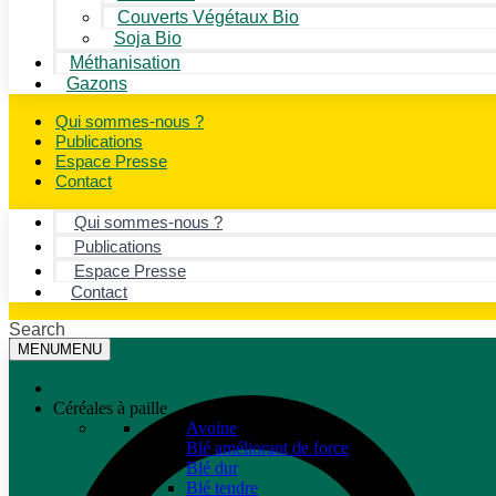
Couverts Végétaux Bio
Soja Bio
Méthanisation
Gazons
Qui sommes-nous ?
Publications
Espace Presse
Contact
Qui sommes-nous ?
Publications
Espace Presse
Contact
Search
MENU
MENU
Céréales à paille
Avoine
Blé améliorant de force
Blé dur
Blé tendre