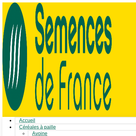
Accueil
Céréales à paille
Avoine