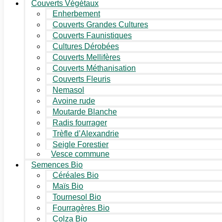
Couverts Végétaux
Enherbement
Couverts Grandes Cultures
Couverts Faunistiques
Cultures Dérobées
Couverts Mellifères
Couverts Méthanisation
Couverts Fleuris
Nemasol
Avoine rude
Moutarde Blanche
Radis fourrager
Trèfle d’Alexandrie
Seigle Forestier
Vesce commune
Semences Bio
Céréales Bio
Maïs Bio
Tournesol Bio
Fourragères Bio
Colza Bio