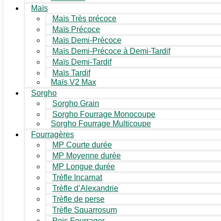
Maïs
Maïs Très précoce
Maïs Précoce
Maïs Demi-Précoce
Maïs Demi-Précoce à Demi-Tardif
Maïs Demi-Tardif
Maïs Tardif
Maïs V2 Max
Sorgho
Sorgho Grain
Sorgho Fourrage Monocoupe
Sorgho Fourrage Multicoupe
Fourragères
MP Courte durée
MP Moyenne durée
MP Longue durée
Trèfle Incarnat
Trèfle d’Alexandrie
Trèfle de perse
Trèfle Squarrosum
Pois Fourrager