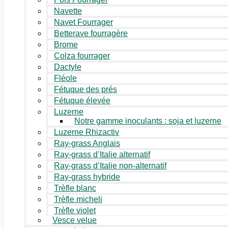
Navette
Navet Fourrager
Betterave fourragère
Brome
Colza fourrager
Dactyle
Fléole
Fétuque des prés
Fétuque élevée
Luzerne
Notre gamme inoculants : soja et luzerne
Luzerne Rhizactiv
Ray-grass Anglais
Ray-grass d’Italie alternatif
Ray-grass d’Italie non-alternatif
Ray-grass hybride
Trèfle blanc
Trèfle micheli
Trèfle violet
Vesce velue