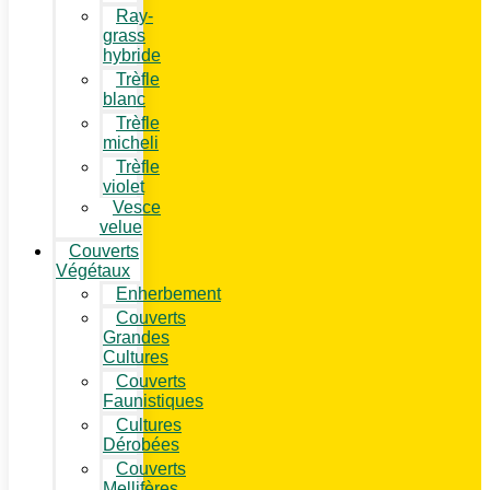
Ray-
grass
hybride
Trèfle
blanc
Trèfle
micheli
Trèfle
violet
Vesce
velue
Couverts
Végétaux
Enherbement
Couverts
Grandes
Cultures
Couverts
Faunistiques
Cultures
Dérobées
Couverts
Mellifères