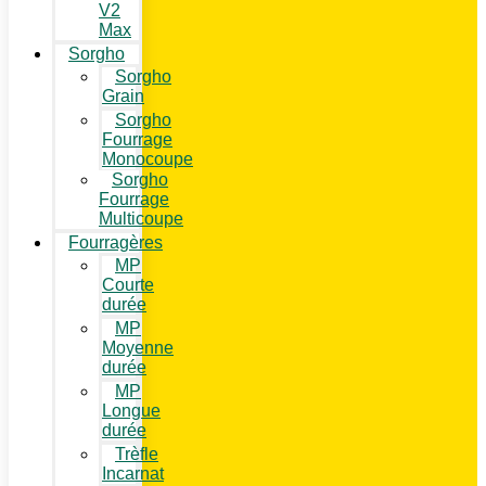
V2
Max
Sorgho
Sorgho
Grain
Sorgho
Fourrage
Monocoupe
Sorgho
Fourrage
Multicoupe
Fourragères
MP
Courte
durée
MP
Moyenne
durée
MP
Longue
durée
Trèfle
Incarnat