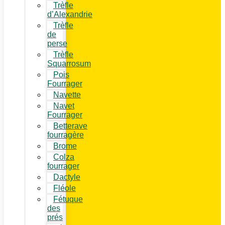
Trèfle
d’Alexandrie
Trèfle
de
perse
Trèfle
Squarrosum
Pois
Fourrager
Navette
Navet
Fourrager
Betterave
fourragère
Brome
Colza
fourrager
Dactyle
Fléole
Fétuque
des
prés