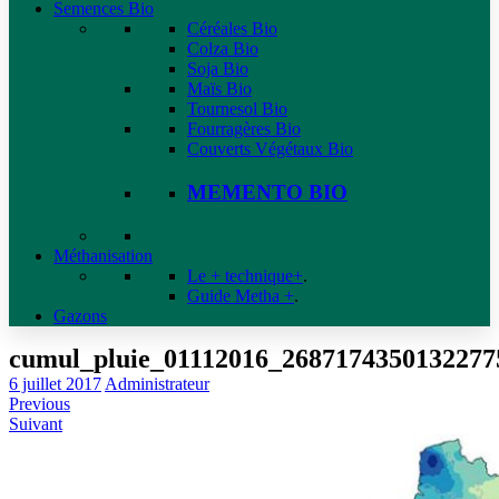
Semences Bio
Céréales Bio
Colza Bio
Soja Bio
Maïs Bio
Tournesol Bio
Fourragères Bio
Couverts Végétaux Bio
MEMENTO BIO
Méthanisation
Le + technique+
.
Guide Metha +
.
Gazons
cumul_pluie_01112016_2687174350132277
6 juillet 2017
Administrateur
Previous
Suivant