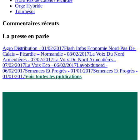
Nord Pas de Calais / Picardie
Orge Hybride
Tournesol
Commentaires récents
La presse en parle
Agro Distribution - 01/02/2017
Flash Infos Economie Nord-Pas-De-
Calais – Picardie – Normandie - 08/02/2017
La Voix Du Nord
Armentières - 07/02/2017
La Voix Du Nord Armentières -
07/02/2017
La Voix Eco - 06/02/2017
Lavoixdunord -
06/02/2017
Semences Et Progrès - 01/01/2017
Semences Et Progrès -
01/01/2017
Voir toutes les publications