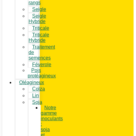
rangs
Seigle
Seigle
Hybride
Triticale
Triticale
Hybride
Traitement
de
semences
Féverole
Pois
protéagineux
Oléagineux
Colza
Lin
Soja
Notre
gamme
inoculants
:
soja
et