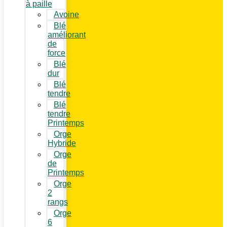
à paille
Avoine
Blé
améliorant
de
force
Blé
dur
Blé
tendre
Blé
tendre
Printemps
Orge
Hybride
Orge
de
Printemps
Orge
2
rangs
Orge
6