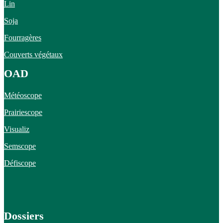
Lin
Soja
Fourragères
Couverts végétaux
OAD
Météoscope
Prairiescope
Visualiz
Semscope
Défiscope
Dossiers