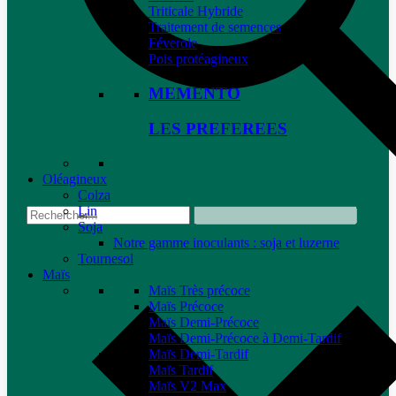
Triticale Hybride
Traitement de semences
Féverole
Pois protéagineux
MEMENTO
LES PREFEREES
Oléagineux
Colza
Lin
Soja
Notre gamme inoculants : soja et luzerne
Tournesol
Maïs
Maïs Très précoce
Maïs Précoce
Maïs Demi-Précoce
Maïs Demi-Précoce à Demi-Tardif
Maïs Demi-Tardif
Maïs Tardif
Maïs V2 Max