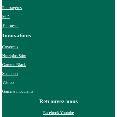
Fourragères
Maïs
Tournesol
Innovations
Covermix
Nutriplus Stim
Gamme Black
Semboost
V2max
Gamme Inoculants
Retrouvez-nous
Facebook
Youtube