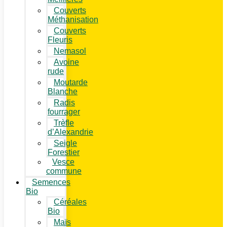
Couverts
Méthanisation
Couverts
Fleuris
Nemasol
Avoine
rude
Moutarde
Blanche
Radis
fourrager
Trèfle
d’Alexandrie
Seigle
Forestier
Vesce
commune
Semences
Bio
Céréales
Bio
Maïs