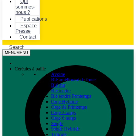
Qui
sommes-
nous ?
Publications
Espace
Presse
Contact
Search
MENU
MENU
Céréales à paille
Avoine
Blé améliorant de force
Blé dur
Blé tendre
Blé tendre Printemps
Orge Hybride
Orge de Printemps
Orge 2 rangs
Orge 6 rangs
Seigle
Seigle Hybride
Triticale