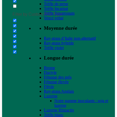
Trèfle de perse
Trèfle Incarnat
Trèfle Squarrosum
Filter by Custom Post Type
Vesce velue
Moyenne durée
Ray-grass d’Italie non-alternatif
Ray-grass hybride
Trèfle violet
Longue durée
Brome
Dactyle
Fétuque des prés
Fétuque élevée
Fléole
Ray-grass Anglais
Luzerne
Notre gamme inoculants : soja et
luzerne
Luzerne Rhizactiv
Trèfle blanc