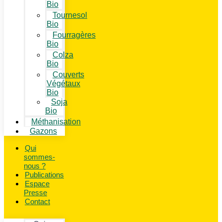
Bio
Tournesol
Bio
Fourragères
Bio
Colza
Bio
Couverts
Végétaux
Bio
Soja
Bio
Méthanisation
Gazons
Qui
sommes-
nous ?
Publications
Espace
Presse
Contact