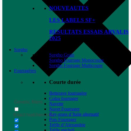
NOUVEAUTES
LES LABELS SF+
RESULTATS ESSAIS ARVALIS
2025
Sorgho
Sorgho Grain
Sorgho Fourrage Monocoupe
Sorgho Fourrage Multicoupe
Fourragères
Courte durée
Betterave fourragère
Colza fourrager
Generic filters
Navette
Navet Fourrager
Ray-grass d’Italie alternatif
Exact matches only
Pois Fourrager
Trèfle d’Alexandrie
Trèfle micheli