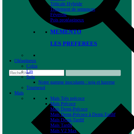
Triticale Hybride
Traitement de semences
Féverole
Pois protéagineux
MEMENTO
LES PREFEREES
Oléagineux
Colza
Lin
Soja
Notre gamme inoculants : soja et luzerne
Tournesol
Maïs
Maïs Très précoce
Maïs Précoce
Maïs Demi-Précoce
Maïs Demi-Précoce à Demi-Tardif
Maïs Demi-Tardif
Maïs Tardif
Maïs V2 Max