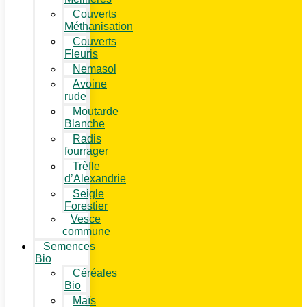
Couverts
Méthanisation
Couverts
Fleuris
Nemasol
Avoine
rude
Moutarde
Blanche
Radis
fourrager
Trèfle
d’Alexandrie
Seigle
Forestier
Vesce
commune
Semences
Bio
Céréales
Bio
Maïs