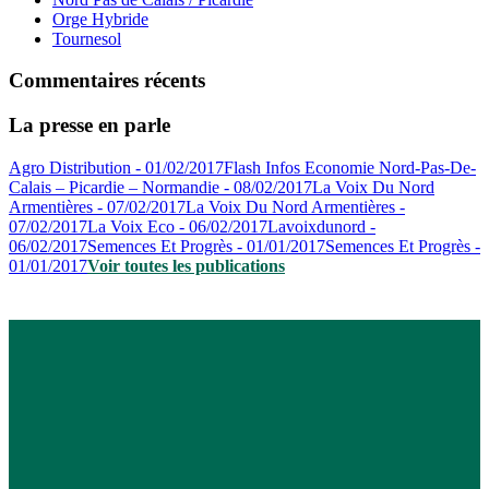
Orge Hybride
Tournesol
Commentaires récents
La presse en parle
Agro Distribution - 01/02/2017
Flash Infos Economie Nord-Pas-De-
Calais – Picardie – Normandie - 08/02/2017
La Voix Du Nord
Armentières - 07/02/2017
La Voix Du Nord Armentières -
07/02/2017
La Voix Eco - 06/02/2017
Lavoixdunord -
06/02/2017
Semences Et Progrès - 01/01/2017
Semences Et Progrès -
01/01/2017
Voir toutes les publications