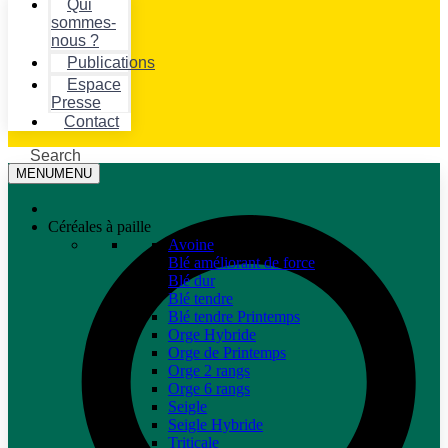
Qui
sommes-
nous ?
Publications
Espace
Presse
Contact
Search
MENU
MENU
Céréales à paille
Avoine
Blé améliorant de force
Blé dur
Blé tendre
Blé tendre Printemps
Orge Hybride
Orge de Printemps
Orge 2 rangs
Orge 6 rangs
Seigle
Seigle Hybride
Triticale