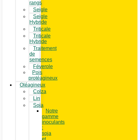
rangs
Seigle
Seigle
Hybride
Triticale
Triticale
Hybride
Traitement
de
semences
Féverole
Pois
protéagineux
Oléagineux
Colza
Lin
Soja
Notre
gamme
inoculants
:
soja
et