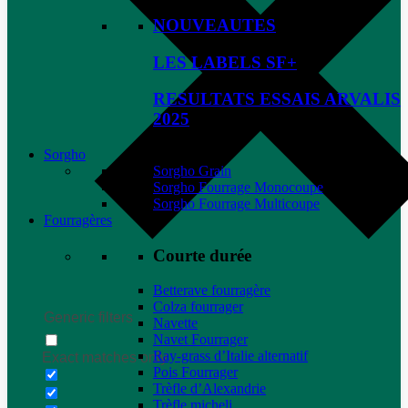
NOUVEAUTES
LES LABELS SF+
RESULTATS ESSAIS ARVALIS
2025
Sorgho
Sorgho Grain
Sorgho Fourrage Monocoupe
Sorgho Fourrage Multicoupe
Fourragères
Courte durée
Betterave fourragère
Colza fourrager
Generic filters
Navette
Navet Fourrager
Ray-grass d’Italie alternatif
Exact matches only
Pois Fourrager
Trèfle d’Alexandrie
Trèfle micheli