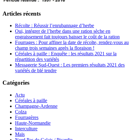
Articles récents
Récolte : Réussir l’enrubannage d’herbe
Oui, intégrer de l’herbe dans une ration sèche en
engraissement fait toujours baisser le coût de la ration
Fourrages : Pour affiner la date de récolte, rendez-vous au
champ trois semaines après la floraison !
Céréales à paille : Enquête : les résultats 2021 sur la
répartition des variétés
Messagerie Sud-Ouest : Les premiers résultats 2021 des
variétés de blé tendre
Catégories
Actu
Céréales à paille
Champagne-Ardenne
Colza
Fourragères
Haute-Normandie
Interculture
Maïs
Nord Pas de Calais / Picardie