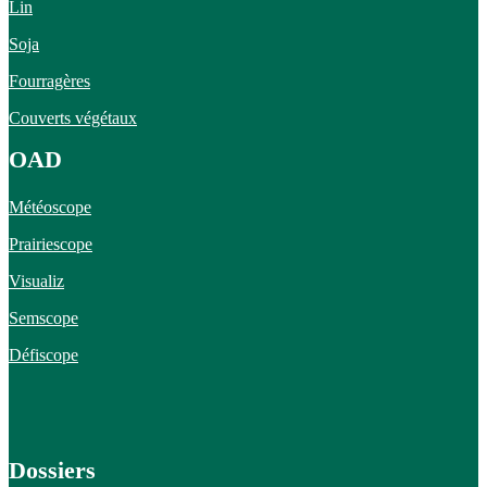
Lin
Soja
Fourragères
Couverts végétaux
OAD
Météoscope
Prairiescope
Visualiz
Semscope
Défiscope
Dossiers