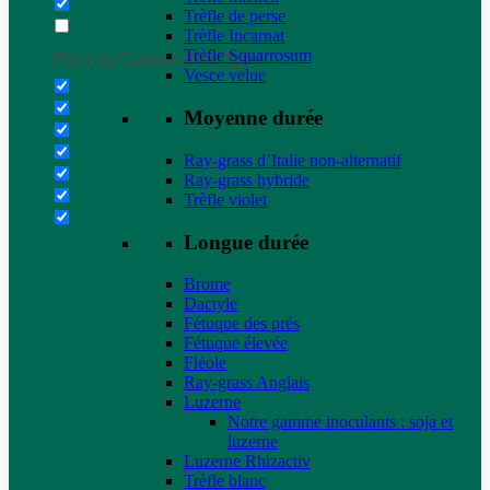
Trèfle de perse
Trèfle Incarnat
Trèfle Squarrosum
Filter by Custom Post Type
Vesce velue
Moyenne durée
Ray-grass d’Italie non-alternatif
Ray-grass hybride
Trèfle violet
Longue durée
Brome
Dactyle
Fétuque des prés
Fétuque élevée
Fléole
Ray-grass Anglais
Luzerne
Notre gamme inoculants : soja et
luzerne
Luzerne Rhizactiv
Trèfle blanc