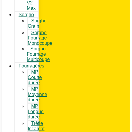
V2
Max
Sorgho
Sorgho
Grain
Sorgho
Fourrage
Monocoupe
Sorgho
Fourrage
Multicoupe
Fourragères
MP
Courte
durée
MP
Moyenne
durée
MP
Longue
durée
Trèfle
Incarnat