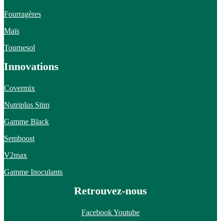
Fourragères
Maïs
Tournesol
Innovations
Covermix
Nutriplus Stim
Gamme Black
Semboost
V2max
Gamme Inoculants
Retrouvez-nous
Facebook
Youtube