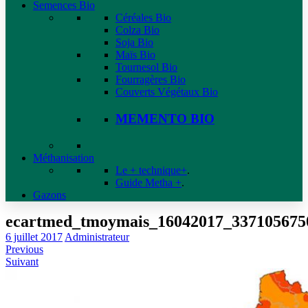
Semences Bio
Céréales Bio
Colza Bio
Soja Bio
Maïs Bio
Tournesol Bio
Fourragères Bio
Couverts Végétaux Bio
MEMENTO BIO
Méthanisation
Le + technique+
.
Guide Metha +
.
Gazons
ecartmed_tmoymais_16042017_337105675
6 juillet 2017
Administrateur
Previous
Suivant