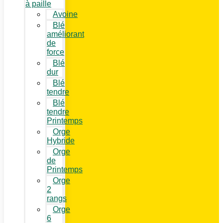
à paille
Avoine
Blé
améliorant
de
force
Blé
dur
Blé
tendre
Blé
tendre
Printemps
Orge
Hybride
Orge
de
Printemps
Orge
2
rangs
Orge
6