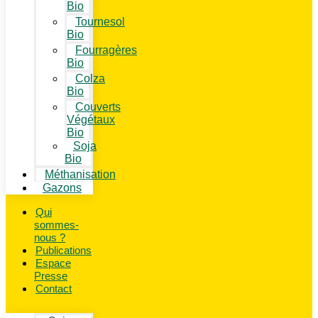
Bio
Tournesol
Bio
Fourragères
Bio
Colza
Bio
Couverts
Végétaux
Bio
Soja
Bio
Méthanisation
Gazons
Qui
sommes-
nous ?
Publications
Espace
Presse
Contact