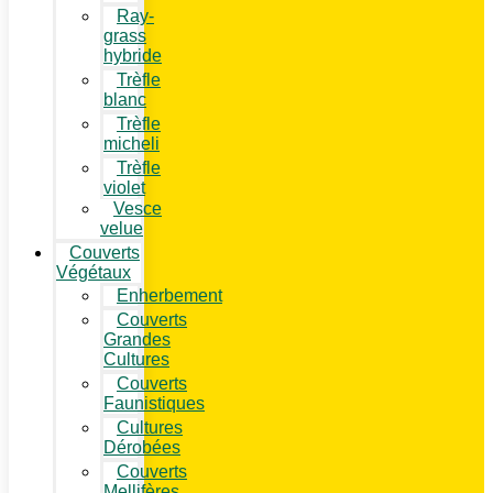
Ray-
grass
hybride
Trèfle
blanc
Trèfle
micheli
Trèfle
violet
Vesce
velue
Couverts
Végétaux
Enherbement
Couverts
Grandes
Cultures
Couverts
Faunistiques
Cultures
Dérobées
Couverts
Mellifères