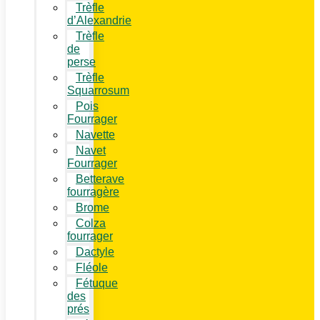
Trèfle
d’Alexandrie
Trèfle
de
perse
Trèfle
Squarrosum
Pois
Fourrager
Navette
Navet
Fourrager
Betterave
fourragère
Brome
Colza
fourrager
Dactyle
Fléole
Fétuque
des
prés