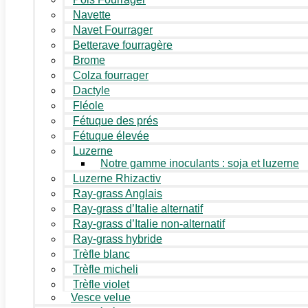
Navette
Navet Fourrager
Betterave fourragère
Brome
Colza fourrager
Dactyle
Fléole
Fétuque des prés
Fétuque élevée
Luzerne
Notre gamme inoculants : soja et luzerne
Luzerne Rhizactiv
Ray-grass Anglais
Ray-grass d’Italie alternatif
Ray-grass d’Italie non-alternatif
Ray-grass hybride
Trèfle blanc
Trèfle micheli
Trèfle violet
Vesce velue