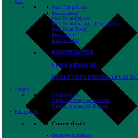
Maïs
Maïs Très précoce
Maïs Précoce
Maïs Demi-Précoce
Maïs Demi-Précoce à Demi-Tardif
Maïs Demi-Tardif
Maïs Tardif
Maïs V2 Max
NOUVEAUTES
LES LABELS SF+
RESULTATS ESSAIS ARVALIS 
Sorgho
Sorgho Grain
Sorgho Fourrage Monocoupe
Sorgho Fourrage Multicoupe
Fourragères
Courte durée
Betterave fourragère