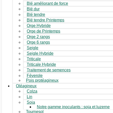
Blé améliorant de force
Blé dur
Blé tendre
Blé tendre Printemps
Orge Hybride
Orge de Printemps
Orge 2 rangs
Orge 6 rangs
Seigle
Seigle Hybride
Triticale
Triticale Hybride
Traitement de semences
Féverole
Pois protéagineux
Oléagineux
Colza
Lin
Soja
Notre gamme inoculants : soja et luzerne
Tournesol