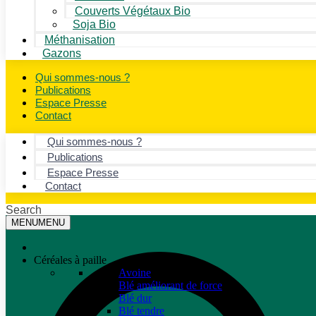
Couverts Végétaux Bio
Soja Bio
Méthanisation
Gazons
Qui sommes-nous ?
Publications
Espace Presse
Contact
Qui sommes-nous ?
Publications
Espace Presse
Contact
Search
MENU
MENU
Céréales à paille
Avoine
Blé améliorant de force
Blé dur
Blé tendre