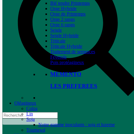
Blé tendre Printemps
Orge Hybride
Orge de Printemps
Orge 2 rangs
Orge 6 rangs
Seigle
Seigle Hybride
Triticale
Triticale Hybride
Traitement de semences
Féverole
Pois protéagineux
MEMENTO
LES PREFEREES
Oléagineux
Colza
Lin
Soja
Notre gamme inoculants : soja et luzerne
Tournesol