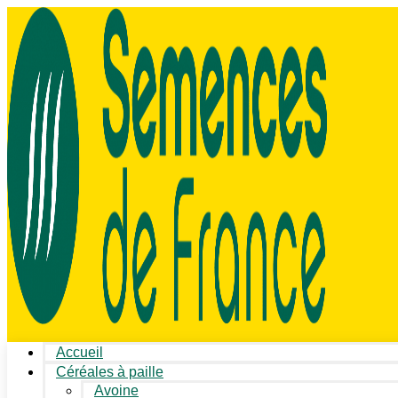
Accueil
Céréales à paille
Avoine