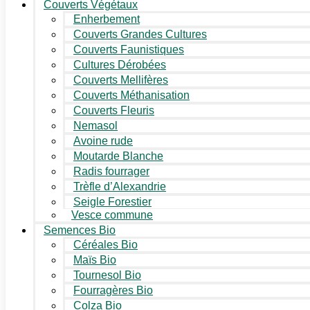
Couverts Végétaux
Enherbement
Couverts Grandes Cultures
Couverts Faunistiques
Cultures Dérobées
Couverts Mellifères
Couverts Méthanisation
Couverts Fleuris
Nemasol
Avoine rude
Moutarde Blanche
Radis fourrager
Trèfle d’Alexandrie
Seigle Forestier
Vesce commune
Semences Bio
Céréales Bio
Maïs Bio
Tournesol Bio
Fourragères Bio
Colza Bio