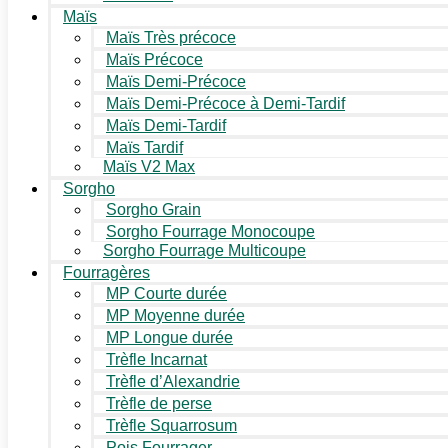
Maïs
Maïs Très précoce
Maïs Précoce
Maïs Demi-Précoce
Maïs Demi-Précoce à Demi-Tardif
Maïs Demi-Tardif
Maïs Tardif
Maïs V2 Max
Sorgho
Sorgho Grain
Sorgho Fourrage Monocoupe
Sorgho Fourrage Multicoupe
Fourragères
MP Courte durée
MP Moyenne durée
MP Longue durée
Trèfle Incarnat
Trèfle d’Alexandrie
Trèfle de perse
Trèfle Squarrosum
Pois Fourrager