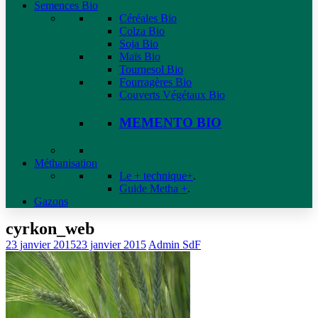
Semences Bio
Céréales Bio
Colza Bio
Soja Bio
Maïs Bio
Tournesol Bio
Fourragères Bio
Couverts Végétaux Bio
MEMENTO BIO
Méthanisation
Le + technique+
.
Guide Metha +
.
Gazons
cyrkon_web
23 janvier 2015
23 janvier 2015
Admin SdF