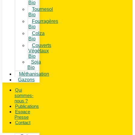
Bio
Tournesol
Bio
Fourragères
Bio
Colza
Bio
Couverts
Végétaux
Bio
Soja
Bio
Méthanisation
Gazons
Qui
sommes-
nous ?
Publications
Espace
Presse
Contact