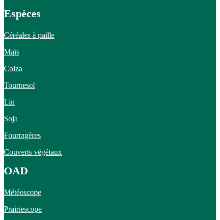
Espèces
Céréales à paille
Maïs
Colza
Tournesol
Lin
Soja
Fourragères
Couverts végétaux
OAD
Météoscope
Prairiescope