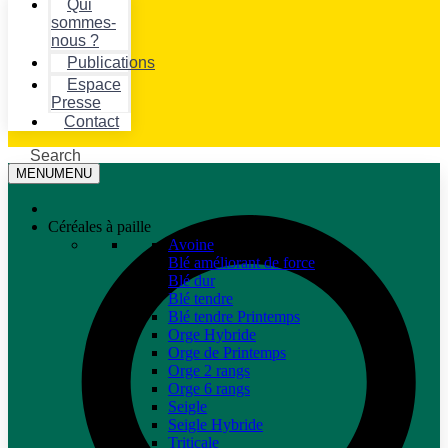
Qui
sommes-
nous ?
Publications
Espace
Presse
Contact
Search
MENU
MENU
Céréales à paille
Avoine
Blé améliorant de force
Blé dur
Blé tendre
Blé tendre Printemps
Orge Hybride
Orge de Printemps
Orge 2 rangs
Orge 6 rangs
Seigle
Seigle Hybride
Triticale