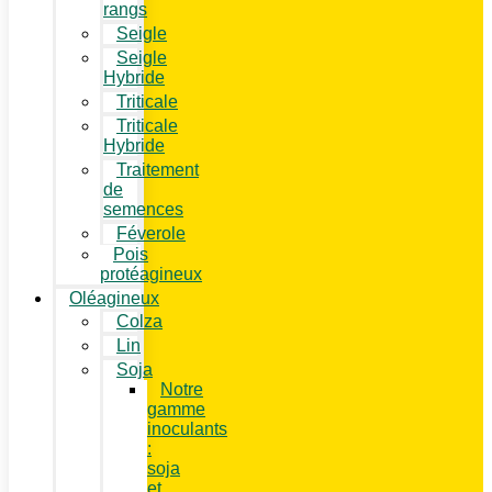
rangs
Seigle
Seigle
Hybride
Triticale
Triticale
Hybride
Traitement
de
semences
Féverole
Pois
protéagineux
Oléagineux
Colza
Lin
Soja
Notre
gamme
inoculants
:
soja
et