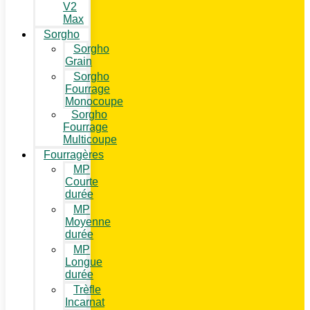
V2
Max
Sorgho
Sorgho
Grain
Sorgho
Fourrage
Monocoupe
Sorgho
Fourrage
Multicoupe
Fourragères
MP
Courte
durée
MP
Moyenne
durée
MP
Longue
durée
Trèfle
Incarnat