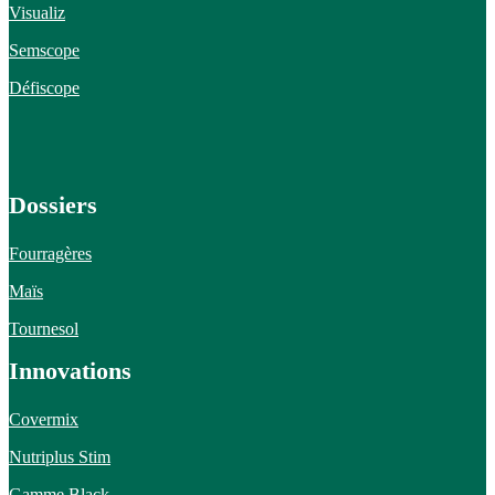
Visualiz
Semscope
Défiscope
Dossiers
Fourragères
Maïs
Tournesol
Innovations
Covermix
Nutriplus Stim
Gamme Black