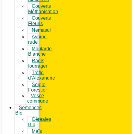
Couverts
Méthanisation
Couverts
Fleuris
Nemasol
Avoine
rude
Moutarde
Blanche
Radis
fourrager
Trèfle
d’Alexandrie
Seigle
Forestier
Vesce
commune
Semences
Bio
Céréales
Bio
Maïs