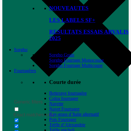
NOUVEAUTES
LES LABELS SF+
RESULTATS ESSAIS ARVALIS
2025
Sorgho
Sorgho Grain
Sorgho Fourrage Monocoupe
Sorgho Fourrage Multicoupe
Fourragères
Courte durée
Betterave fourragère
Colza fourrager
Generic filters
Navette
Navet Fourrager
Ray-grass d’Italie alternatif
Exact matches only
Pois Fourrager
Trèfle d’Alexandrie
Trèfle micheli