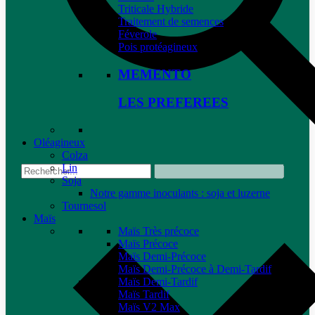
Triticale Hybride
Traitement de semences
Féverole
Pois protéagineux
MEMENTO
LES PREFEREES
Oléagineux
Colza
Lin
Soja
Notre gamme inoculants : soja et luzerne
Tournesol
Maïs
Maïs Très précoce
Maïs Précoce
Maïs Demi-Précoce
Maïs Demi-Précoce à Demi-Tardif
Maïs Demi-Tardif
Maïs Tardif
Maïs V2 Max