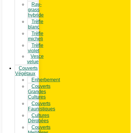
Ray-
grass
hybride
Trèfle
blanc
Trèfle
micheli
Trèfle
violet
Vesce
velue
Couverts
Végétaux
Enherbement
Couverts
Grandes
Cultures
Couverts
Faunistiques
Cultures
Dérobées
Couverts
Mellifères