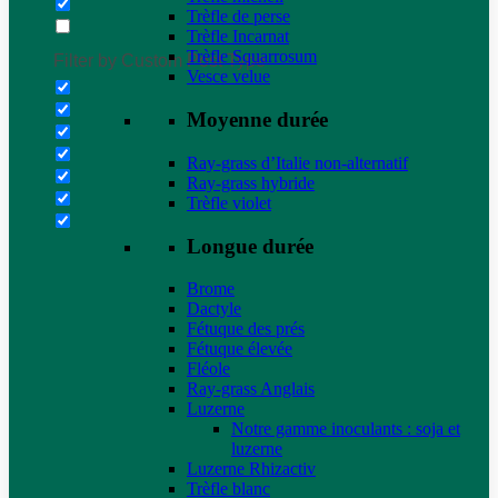
Trèfle de perse
Trèfle Incarnat
Trèfle Squarrosum
Filter by Custom Post Type
Vesce velue
Moyenne durée
Ray-grass d’Italie non-alternatif
Ray-grass hybride
Trèfle violet
Longue durée
Brome
Dactyle
Fétuque des prés
Fétuque élevée
Fléole
Ray-grass Anglais
Luzerne
Notre gamme inoculants : soja et
luzerne
Luzerne Rhizactiv
Trèfle blanc