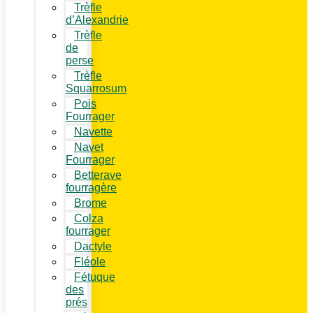
Trèfle
d’Alexandrie
Trèfle
de
perse
Trèfle
Squarrosum
Pois
Fourrager
Navette
Navet
Fourrager
Betterave
fourragère
Brome
Colza
fourrager
Dactyle
Fléole
Fétuque
des
prés