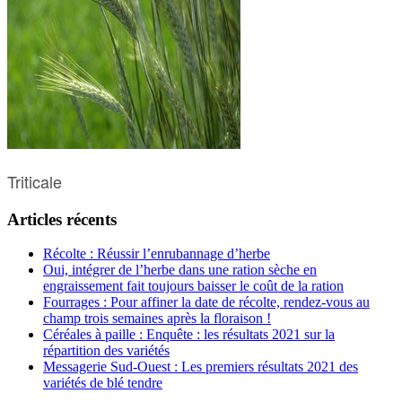
Triticale
Articles récents
Récolte : Réussir l’enrubannage d’herbe
Oui, intégrer de l’herbe dans une ration sèche en
engraissement fait toujours baisser le coût de la ration
Fourrages : Pour affiner la date de récolte, rendez-vous au
champ trois semaines après la floraison !
Céréales à paille : Enquête : les résultats 2021 sur la
répartition des variétés
Messagerie Sud-Ouest : Les premiers résultats 2021 des
variétés de blé tendre