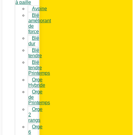
à paille
Avoine
Blé
améliorant
de
force
Blé
dur
Blé
tendre
Blé
tendre
Printemps
Orge
Hybride
Orge
de
Printemps
Orge
2
rangs
Orge
6