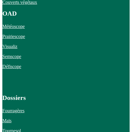
Couverts végétaux
OAD
Météoscope
Prairiescope
Visualiz
Semscope
Défiscope
Dossiers
Fourragères
Maïs
Tournesol