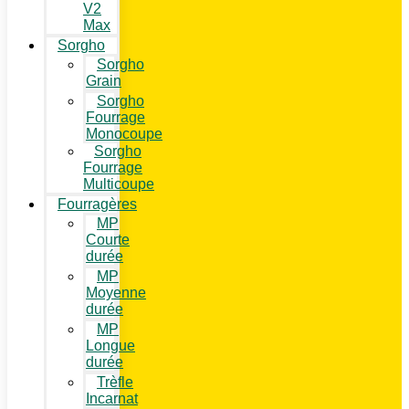
V2
Max
Sorgho
Sorgho
Grain
Sorgho
Fourrage
Monocoupe
Sorgho
Fourrage
Multicoupe
Fourragères
MP
Courte
durée
MP
Moyenne
durée
MP
Longue
durée
Trèfle
Incarnat