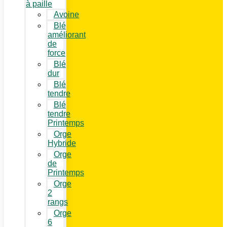
à paille
Avoine
Blé
améliorant
de
force
Blé
dur
Blé
tendre
Blé
tendre
Printemps
Orge
Hybride
Orge
de
Printemps
Orge
2
rangs
Orge
6