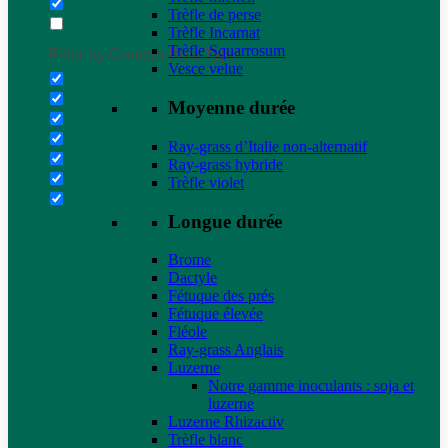
Trèfle de perse
Trèfle Incarnat
Trèfle Squarrosum
Filter by Custom Post Type
Vesce velue
Moyenne durée
Ray-grass d’Italie non-alternatif
Ray-grass hybride
Trèfle violet
Longue durée
Brome
Dactyle
Fétuque des prés
Fétuque élevée
Fléole
Ray-grass Anglais
Luzerne
Notre gamme inoculants : soja et
luzerne
Luzerne Rhizactiv
Trèfle blanc