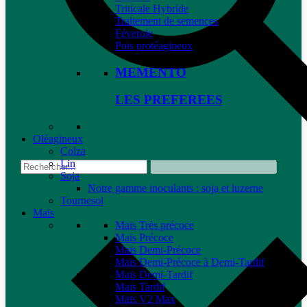
Triticale Hybride
Traitement de semences
Féverole
Pois protéagineux
MEMENTO
LES PREFEREES
Oléagineux
Colza
Lin
Soja
Notre gamme inoculants : soja et luzerne
Tournesol
Maïs
Maïs Très précoce
Maïs Précoce
Maïs Demi-Précoce
Maïs Demi-Précoce à Demi-Tardif
Maïs Demi-Tardif
Maïs Tardif
Maïs V2 Max