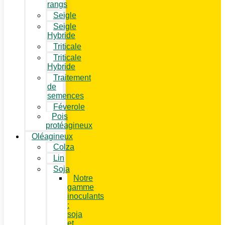
rangs
Seigle
Seigle
Hybride
Triticale
Triticale
Hybride
Traitement
de
semences
Féverole
Pois
protéagineux
Oléagineux
Colza
Lin
Soja
Notre
gamme
inoculants
:
soja
et