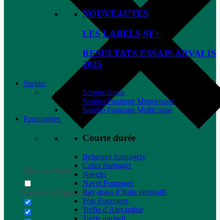
NOUVEAUTES
LES LABELS SF+
RESULTATS ESSAIS ARVALIS
2025
Sorgho
Sorgho Grain
Sorgho Fourrage Monocoupe
Sorgho Fourrage Multicoupe
Fourragères
Courte durée
Betterave fourragère
Colza fourrager
Generic filters
Navette
Navet Fourrager
Ray-grass d’Italie alternatif
Exact matches only
Pois Fourrager
Trèfle d’Alexandrie
Trèfle micheli