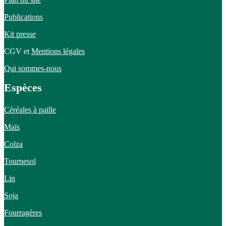
Publications
Kit presse
CGV et
Mentions légales
Qui sommes-nous
Espèces
Céréales à paille
Maïs
Colza
Tournesol
Lin
Soja
Fourragères