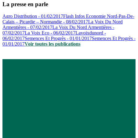
La presse en parle
Agro Distribution - 01/02/2017
Flash Infos Economie Nord-Pas-De-
Calais – Picardie – Normandie - 08/02/2017
La Voix Du Nord
Armentières - 07/02/2017
La Voix Du Nord Armentières -
07/02/2017
La Voix Eco - 06/02/2017
Lavoixdunord -
06/02/2017
Semences Et Progrès - 01/01/2017
Semences Et Progrès -
01/01/2017
Voir toutes les publications