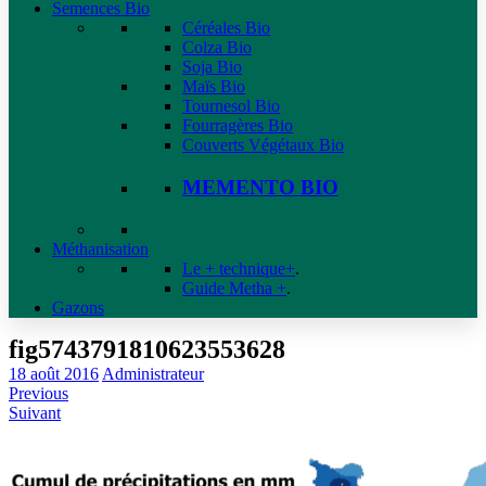
Semences Bio
Céréales Bio
Colza Bio
Soja Bio
Maïs Bio
Tournesol Bio
Fourragères Bio
Couverts Végétaux Bio
MEMENTO BIO
Méthanisation
Le + technique+
.
Guide Metha +
.
Gazons
fig5743791810623553628
18 août 2016
Administrateur
Previous
Suivant