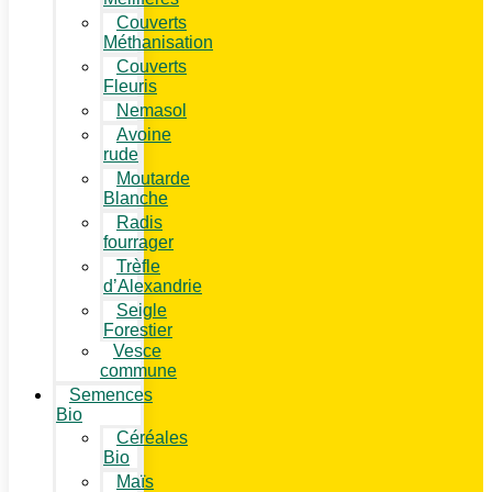
Couverts
Méthanisation
Couverts
Fleuris
Nemasol
Avoine
rude
Moutarde
Blanche
Radis
fourrager
Trèfle
d’Alexandrie
Seigle
Forestier
Vesce
commune
Semences
Bio
Céréales
Bio
Maïs