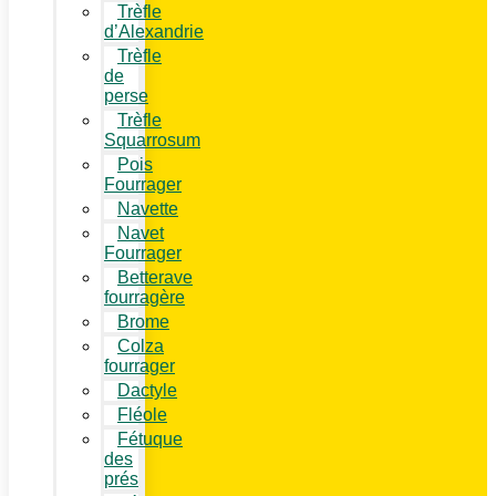
Trèfle
d’Alexandrie
Trèfle
de
perse
Trèfle
Squarrosum
Pois
Fourrager
Navette
Navet
Fourrager
Betterave
fourragère
Brome
Colza
fourrager
Dactyle
Fléole
Fétuque
des
prés