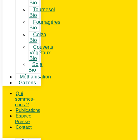
Bio
Tournesol
Bio
Fourragères
Bio
Colza
Bio
Couverts
Végétaux
Bio
Soja
Bio
Méthanisation
Gazons
Qui
sommes-
nous ?
Publications
Espace
Presse
Contact