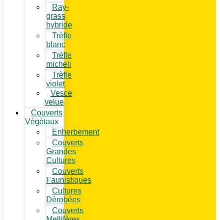
Ray-
grass
hybride
Trèfle
blanc
Trèfle
micheli
Trèfle
violet
Vesce
velue
Couverts
Végétaux
Enherbement
Couverts
Grandes
Cultures
Couverts
Faunistiques
Cultures
Dérobées
Couverts
Mellifères