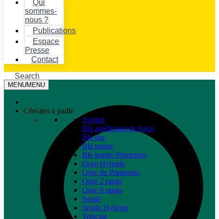
Qui
sommes-
nous ?
Publications
Espace
Presse
Contact
Search
MENU
MENU
Céréales à paille
Avoine
Blé améliorant de force
Blé dur
Blé tendre
Blé tendre Printemps
Orge Hybride
Orge de Printemps
Orge 2 rangs
Orge 6 rangs
Seigle
Seigle Hybride
Triticale