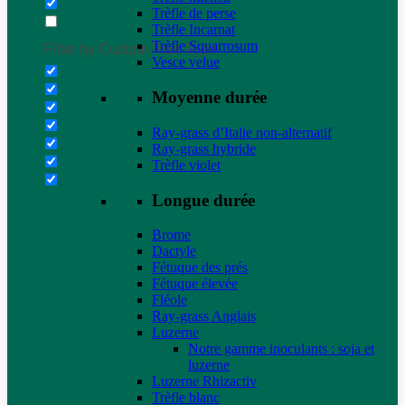
Trèfle de perse
Trèfle Incarnat
Trèfle Squarrosum
Filter by Custom Post Type
Vesce velue
Moyenne durée
Ray-grass d’Italie non-alternatif
Ray-grass hybride
Trèfle violet
Longue durée
Brome
Dactyle
Fétuque des prés
Fétuque élevée
Fléole
Ray-grass Anglais
Luzerne
Notre gamme inoculants : soja et
luzerne
Luzerne Rhizactiv
Trèfle blanc