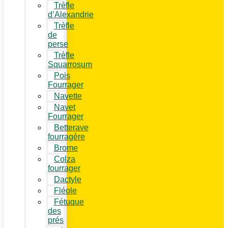
Trèfle
d’Alexandrie
Trèfle
de
perse
Trèfle
Squarrosum
Pois
Fourrager
Navette
Navet
Fourrager
Betterave
fourragère
Brome
Colza
fourrager
Dactyle
Fléole
Fétuque
des
prés