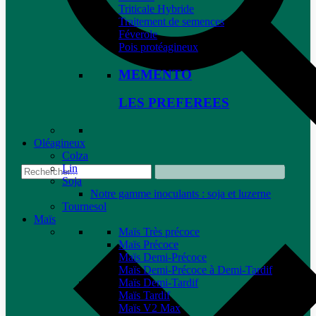
Triticale Hybride
Traitement de semences
Féverole
Pois protéagineux
MEMENTO
LES PREFEREES
Oléagineux
Colza
Lin
Soja
Notre gamme inoculants : soja et luzerne
Tournesol
Maïs
Maïs Très précoce
Maïs Précoce
Maïs Demi-Précoce
Maïs Demi-Précoce à Demi-Tardif
Maïs Demi-Tardif
Maïs Tardif
Maïs V2 Max