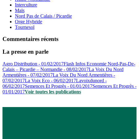
Interculture
Maïs
Nord Pas de Calais / Picardie
Orge Hybride
Tournesol
Commentaires récents
La presse en parle
Agro Distribution - 01/02/2017
Flash Infos Economie Nord-Pas-De-
Calais – Picardie – Normandie - 08/02/2017
La Voix Du Nord
Armentières - 07/02/2017
La Voix Du Nord Armentières -
07/02/2017
La Voix Eco - 06/02/2017
Lavoixdunord -
06/02/2017
Semences Et Progrès - 01/01/2017
Semences Et Progrès -
01/01/2017
Voir toutes les publications