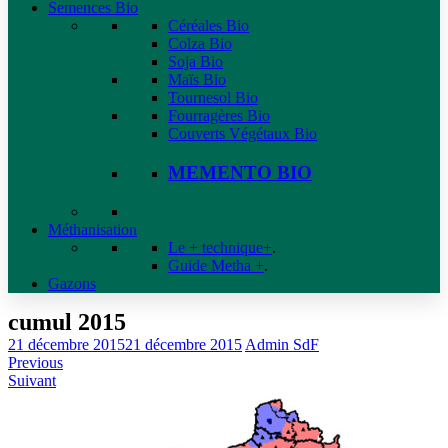
Semences Bio
Céréales Bio
Colza Bio
Soja Bio
Maïs Bio
Tournesol Bio
Fourragères Bio
Couverts Végétaux Bio
MEMENTO BIO
Méthanisation
Le + technique+
.
Guide Metha +
.
Gazons
cumul 2015
21 décembre 2015
21 décembre 2015
Admin SdF
Previous
Suivant