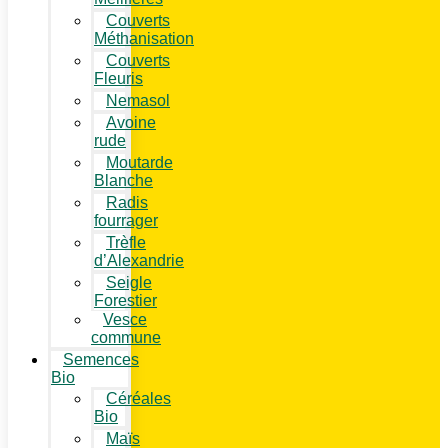
Couverts
Méthanisation
Couverts
Fleuris
Nemasol
Avoine
rude
Moutarde
Blanche
Radis
fourrager
Trèfle
d’Alexandrie
Seigle
Forestier
Vesce
commune
Semences
Bio
Céréales
Bio
Maïs