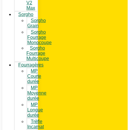
V2
Max
Sorgho
Sorgho
Grain
Sorgho
Fourrage
Monocoupe
Sorgho
Fourrage
Multicoupe
Fourragères
MP
Courte
durée
MP
Moyenne
durée
MP
Longue
durée
Trèfle
Incarnat