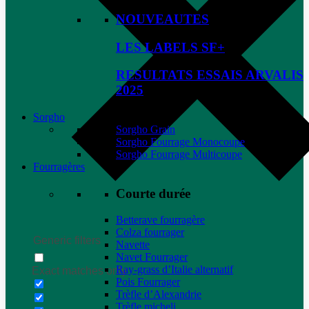
NOUVEAUTES
LES LABELS SF+
RESULTATS ESSAIS ARVALIS
2025
Sorgho
Sorgho Grain
Sorgho Fourrage Monocoupe
Sorgho Fourrage Multicoupe
Fourragères
Courte durée
Betterave fourragère
Colza fourrager
Generic filters
Navette
Navet Fourrager
Ray-grass d’Italie alternatif
Exact matches only
Pois Fourrager
Trèfle d’Alexandrie
Trèfle micheli