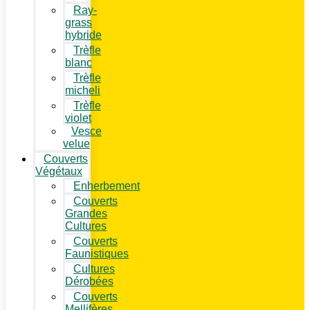
Ray-
grass
hybride
Trèfle
blanc
Trèfle
micheli
Trèfle
violet
Vesce
velue
Couverts
Végétaux
Enherbement
Couverts
Grandes
Cultures
Couverts
Faunistiques
Cultures
Dérobées
Couverts
Mellifères