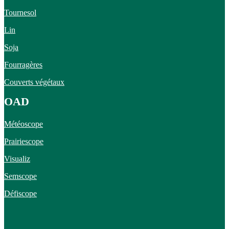
Tournesol
Lin
Soja
Fourragères
Couverts végétaux
OAD
Météoscope
Prairiescope
Visualiz
Semscope
Défiscope