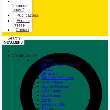
Qui
sommes-
nous ?
Publications
Espace
Presse
Contact
Search
MENU
MENU
Céréales à paille
Avoine
Blé améliorant de force
Blé dur
Blé tendre
Blé tendre Printemps
Orge Hybride
Orge de Printemps
Orge 2 rangs
Orge 6 rangs
Seigle
Seigle Hybride
Triticale