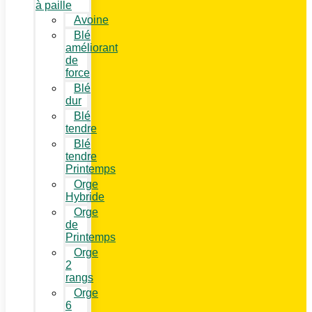
à paille
Avoine
Blé
améliorant
de
force
Blé
dur
Blé
tendre
Blé
tendre
Printemps
Orge
Hybride
Orge
de
Printemps
Orge
2
rangs
Orge
6