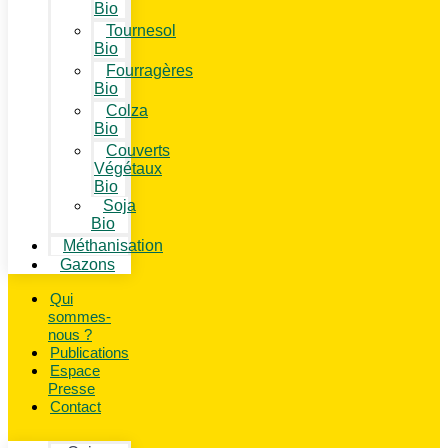
Bio
Tournesol
Bio
Fourragères
Bio
Colza
Bio
Couverts
Végétaux
Bio
Soja
Bio
Méthanisation
Gazons
Qui
sommes-
nous ?
Publications
Espace
Presse
Contact