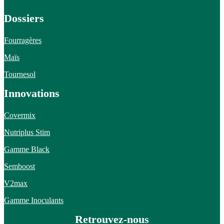
Dossiers
Fourragères
Maïs
Tournesol
Innovations
Covermix
Nutriplus Stim
Gamme Black
Semboost
V2max
Gamme Inoculants
Retrouvez-nous