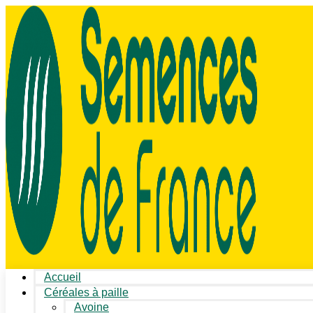
Accueil
Céréales à paille
Avoine