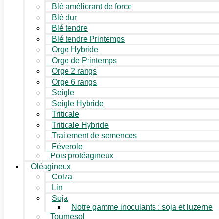
Blé améliorant de force
Blé dur
Blé tendre
Blé tendre Printemps
Orge Hybride
Orge de Printemps
Orge 2 rangs
Orge 6 rangs
Seigle
Seigle Hybride
Triticale
Triticale Hybride
Traitement de semences
Féverole
Pois protéagineux
Oléagineux
Colza
Lin
Soja
Notre gamme inoculants : soja et luzerne
Tournesol