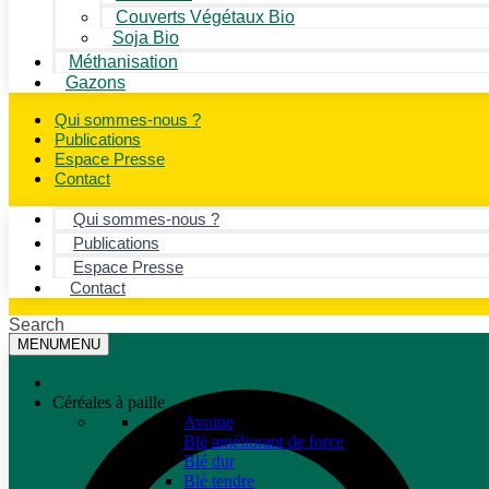
Couverts Végétaux Bio
Soja Bio
Méthanisation
Gazons
Qui sommes-nous ?
Publications
Espace Presse
Contact
Qui sommes-nous ?
Publications
Espace Presse
Contact
Search
MENU
MENU
Céréales à paille
Avoine
Blé améliorant de force
Blé dur
Blé tendre