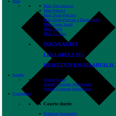
Maïs
Maïs Très précoce
Maïs Précoce
Maïs Demi-Précoce
Maïs Demi-Précoce à Demi-Tardif
Maïs Demi-Tardif
Maïs Tardif
Maïs V2 Max
NOUVEAUTES
LES LABELS SF+
RESULTATS ESSAIS ARVALIS 
Sorgho
Sorgho Grain
Sorgho Fourrage Monocoupe
Sorgho Fourrage Multicoupe
Fourragères
Courte durée
Betterave fourragère