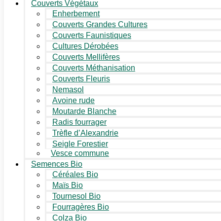
Couverts Végétaux
Enherbement
Couverts Grandes Cultures
Couverts Faunistiques
Cultures Dérobées
Couverts Mellifères
Couverts Méthanisation
Couverts Fleuris
Nemasol
Avoine rude
Moutarde Blanche
Radis fourrager
Trèfle d’Alexandrie
Seigle Forestier
Vesce commune
Semences Bio
Céréales Bio
Maïs Bio
Tournesol Bio
Fourragères Bio
Colza Bio