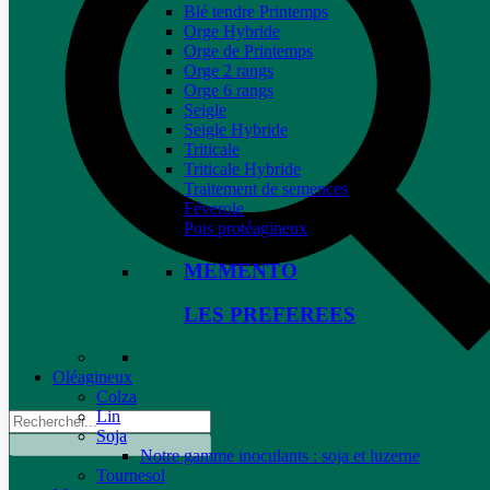
Blé tendre Printemps
Orge Hybride
Orge de Printemps
Orge 2 rangs
Orge 6 rangs
Seigle
Seigle Hybride
Triticale
Triticale Hybride
Traitement de semences
Féverole
Pois protéagineux
MEMENTO
LES PREFEREES
Oléagineux
Colza
Lin
Soja
Notre gamme inoculants : soja et luzerne
Tournesol