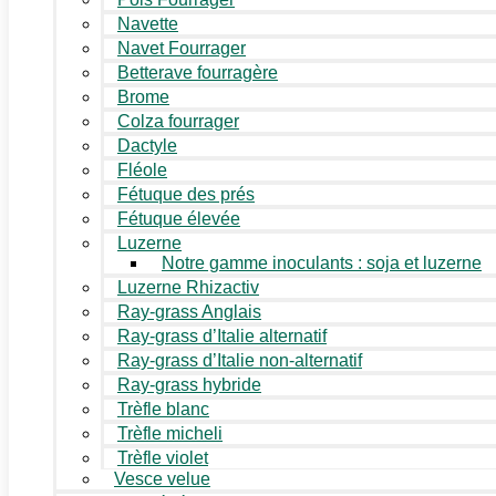
Navette
Navet Fourrager
Betterave fourragère
Brome
Colza fourrager
Dactyle
Fléole
Fétuque des prés
Fétuque élevée
Luzerne
Notre gamme inoculants : soja et luzerne
Luzerne Rhizactiv
Ray-grass Anglais
Ray-grass d’Italie alternatif
Ray-grass d’Italie non-alternatif
Ray-grass hybride
Trèfle blanc
Trèfle micheli
Trèfle violet
Vesce velue