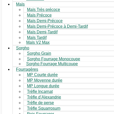
Maïs
Maïs Très précoce
Maïs Précoce
Maïs Demi-Précoce
Maïs Demi-Précoce à Demi-Tardif
Maïs Demi-Tardif
Maïs Tardif
Maïs V2 Max
Sorgho
Sorgho Grain
Sorgho Fourrage Monocoupe
Sorgho Fourrage Multicoupe
Fourragères
MP Courte durée
MP Moyenne durée
MP Longue durée
Trèfle Incarnat
Trèfle d’Alexandrie
Trèfle de perse
Trèfle Squarrosum
Pois Fourrager