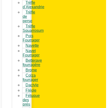
Trèfle
d’Alexandrie
Trèfle
de
perse
Trèfle
Squarrosum
Pois
Fourrager
Navette
Navet
Fourrager
Betterave
fourragère
Brome
Colza
fourrager
Dactyle
Fléole
Fétuque
des
prés