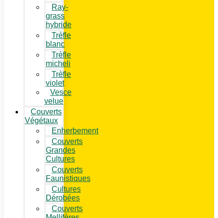
Ray-
grass
hybride
Trèfle
blanc
Trèfle
micheli
Trèfle
violet
Vesce
velue
Couverts
Végétaux
Enherbement
Couverts
Grandes
Cultures
Couverts
Faunistiques
Cultures
Dérobées
Couverts
Mellifères