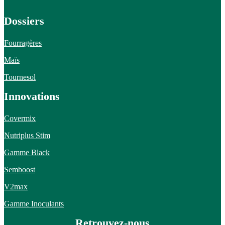
Dossiers
Fourragères
Maïs
Tournesol
Innovations
Covermix
Nutriplus Stim
Gamme Black
Semboost
V2max
Gamme Inoculants
Retrouvez-nous