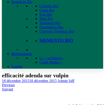
Semences Bio
Céréales Bio
Colza Bio
Soja Bio
Maïs Bio
Tournesol Bio
Fourragères Bio
Couverts Végétaux Bio
MEMENTO BIO
Méthanisation
Le + technique+
.
Guide Metha +
.
Gazons
efficacité adenda sur vulpin
18 décembre 2015
18 décembre 2015
Admin SdF
Previous
Suivant