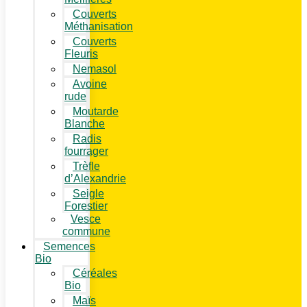
Couverts
Méthanisation
Couverts
Fleuris
Nemasol
Avoine
rude
Moutarde
Blanche
Radis
fourrager
Trèfle
d’Alexandrie
Seigle
Forestier
Vesce
commune
Semences
Bio
Céréales
Bio
Maïs