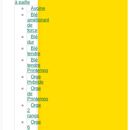
à paille
Avoine
Blé
améliorant
de
force
Blé
dur
Blé
tendre
Blé
tendre
Printemps
Orge
Hybride
Orge
de
Printemps
Orge
2
rangs
Orge
6