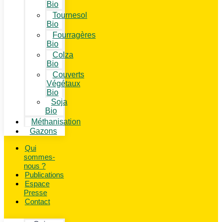
Bio
Tournesol
Bio
Fourragères
Bio
Colza
Bio
Couverts
Végétaux
Bio
Soja
Bio
Méthanisation
Gazons
Qui
sommes-
nous ?
Publications
Espace
Presse
Contact