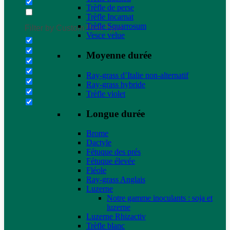
Trèfle de perse
Trèfle Incarnat
Trèfle Squarrosum
Filter by Custom Post Type
Vesce velue
Moyenne durée
Ray-grass d’Italie non-alternatif
Ray-grass hybride
Trèfle violet
Longue durée
Brome
Dactyle
Fétuque des prés
Fétuque élevée
Fléole
Ray-grass Anglais
Luzerne
Notre gamme inoculants : soja et
luzerne
Luzerne Rhizactiv
Trèfle blanc