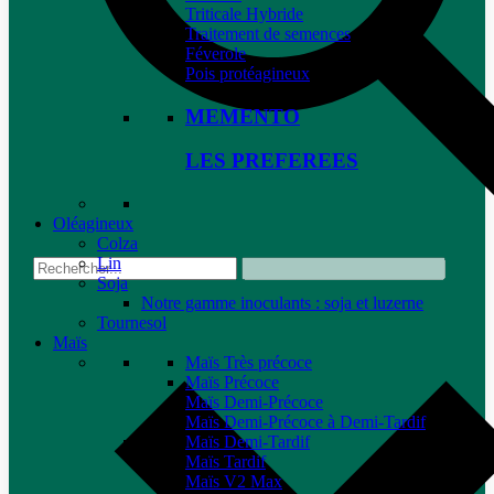
Triticale Hybride
Traitement de semences
Féverole
Pois protéagineux
MEMENTO
LES PREFEREES
Oléagineux
Colza
Lin
Soja
Notre gamme inoculants : soja et luzerne
Tournesol
Maïs
Maïs Très précoce
Maïs Précoce
Maïs Demi-Précoce
Maïs Demi-Précoce à Demi-Tardif
Maïs Demi-Tardif
Maïs Tardif
Maïs V2 Max