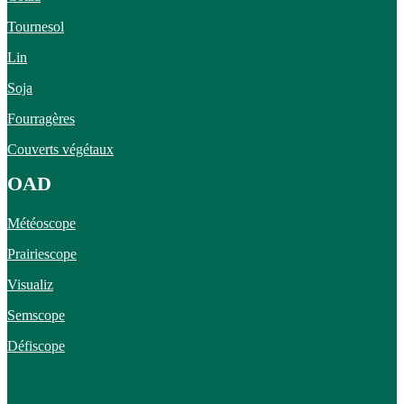
Tournesol
Lin
Soja
Fourragères
Couverts végétaux
OAD
Météoscope
Prairiescope
Visualiz
Semscope
Défiscope