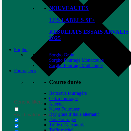
NOUVEAUTES
LES LABELS SF+
RESULTATS ESSAIS ARVALIS
2025
Sorgho
Sorgho Grain
Sorgho Fourrage Monocoupe
Sorgho Fourrage Multicoupe
Fourragères
Courte durée
Betterave fourragère
Colza fourrager
Generic filters
Navette
Navet Fourrager
Ray-grass d’Italie alternatif
Exact matches only
Pois Fourrager
Trèfle d’Alexandrie
Trèfle micheli