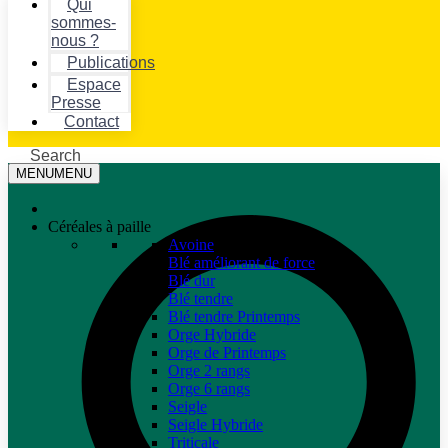
Qui
sommes-
nous ?
Publications
Espace
Presse
Contact
Search
MENU
MENU
Céréales à paille
Avoine
Blé améliorant de force
Blé dur
Blé tendre
Blé tendre Printemps
Orge Hybride
Orge de Printemps
Orge 2 rangs
Orge 6 rangs
Seigle
Seigle Hybride
Triticale