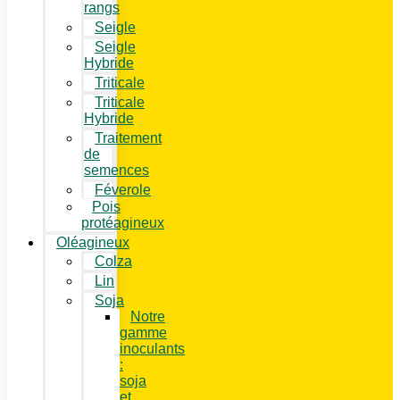
rangs
Seigle
Seigle
Hybride
Triticale
Triticale
Hybride
Traitement
de
semences
Féverole
Pois
protéagineux
Oléagineux
Colza
Lin
Soja
Notre
gamme
inoculants
:
soja
et