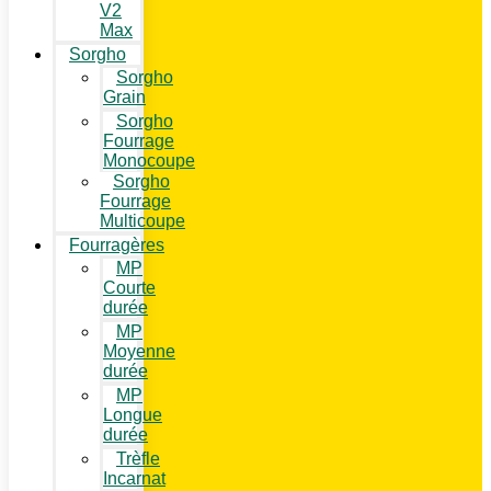
V2
Max
Sorgho
Sorgho
Grain
Sorgho
Fourrage
Monocoupe
Sorgho
Fourrage
Multicoupe
Fourragères
MP
Courte
durée
MP
Moyenne
durée
MP
Longue
durée
Trèfle
Incarnat