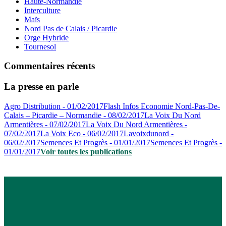
Haute-Normandie
Interculture
Maïs
Nord Pas de Calais / Picardie
Orge Hybride
Tournesol
Commentaires récents
La presse en parle
Agro Distribution - 01/02/2017
Flash Infos Economie Nord-Pas-De-
Calais – Picardie – Normandie - 08/02/2017
La Voix Du Nord
Armentières - 07/02/2017
La Voix Du Nord Armentières -
07/02/2017
La Voix Eco - 06/02/2017
Lavoixdunord -
06/02/2017
Semences Et Progrès - 01/01/2017
Semences Et Progrès -
01/01/2017
Voir toutes les publications