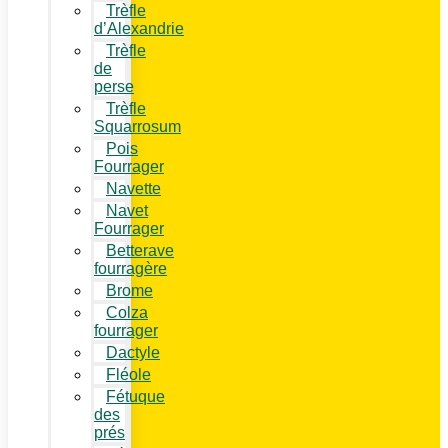
Trèfle
d’Alexandrie
Trèfle
de
perse
Trèfle
Squarrosum
Pois
Fourrager
Navette
Navet
Fourrager
Betterave
fourragère
Brome
Colza
fourrager
Dactyle
Fléole
Fétuque
des
prés