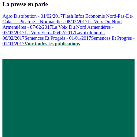
La presse en parle
Agro Distribution - 01/02/2017
Flash Infos Economie Nord-Pas-De-
Calais – Picardie – Normandie - 08/02/2017
La Voix Du Nord
Armentières - 07/02/2017
La Voix Du Nord Armentières -
07/02/2017
La Voix Eco - 06/02/2017
Lavoixdunord -
06/02/2017
Semences Et Progrès - 01/01/2017
Semences Et Progrès -
01/01/2017
Voir toutes les publications