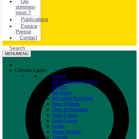
Qui
sommes-
nous ?
Publications
Espace
Presse
Contact
Search
MENU
MENU
Céréales à paille
Avoine
Blé améliorant de force
Blé dur
Blé tendre
Blé tendre Printemps
Orge Hybride
Orge de Printemps
Orge 2 rangs
Orge 6 rangs
Seigle
Seigle Hybride
Triticale