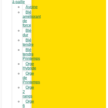
à paille
Avoine
Blé
améliorant
de
force
Blé
dur
Blé
tendre
Blé
tendre
Printemps
Orge
Hybride
Orge
de
Printemps
Orge
2
rangs
Orge
6