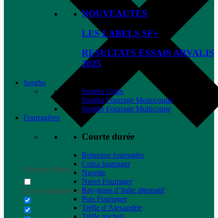
NOUVEAUTES
LES LABELS SF+
RESULTATS ESSAIS ARVALIS
2025
Sorgho
Sorgho Grain
Sorgho Fourrage Monocoupe
Sorgho Fourrage Multicoupe
Fourragères
Courte durée
Betterave fourragère
Colza fourrager
Generic filters
Navette
Navet Fourrager
Ray-grass d’Italie alternatif
Exact matches only
Pois Fourrager
Trèfle d’Alexandrie
Trèfle micheli