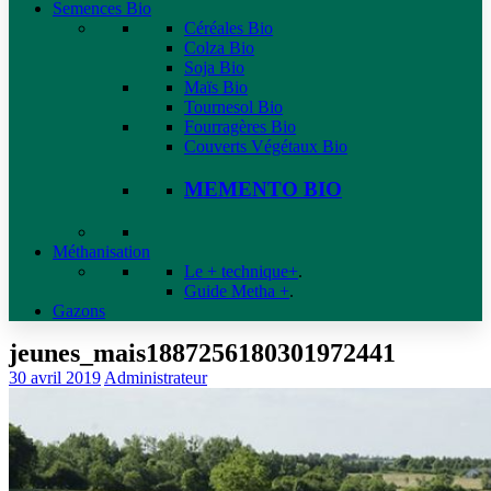
Semences Bio
Céréales Bio
Colza Bio
Soja Bio
Maïs Bio
Tournesol Bio
Fourragères Bio
Couverts Végétaux Bio
MEMENTO BIO
Méthanisation
Le + technique+
.
Guide Metha +
.
Gazons
jeunes_mais1887256180301972441
30 avril 2019
Administrateur