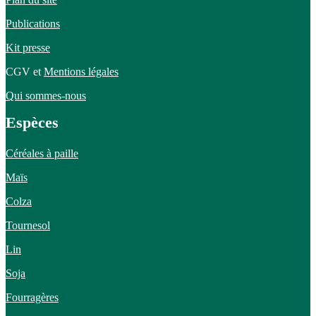
Publications
Kit presse
CGV et
Mentions légales
Qui sommes-nous
Espèces
Céréales à paille
Maïs
Colza
Tournesol
Lin
Soja
Fourragères