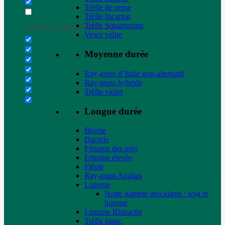
Trèfle de perse
Trèfle Incarnat
Trèfle Squarrosum
Filter by Custom Post Type
Vesce velue
Moyenne durée
Ray-grass d’Italie non-alternatif
Ray-grass hybride
Trèfle violet
Longue durée
Brome
Dactyle
Fétuque des prés
Fétuque élevée
Fléole
Ray-grass Anglais
Luzerne
Notre gamme inoculants : soja et
luzerne
Luzerne Rhizactiv
Trèfle blanc