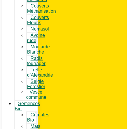
Couverts
Méthanisation
Couverts
Fleuris
Nemasol
Avoine
rude
Moutarde
Blanche
Radis
fourrager
Trèfle
d’Alexandrie
Seigle
Forestier
Vesce
commune
Semences
Bio
Céréales
Bio
Maïs