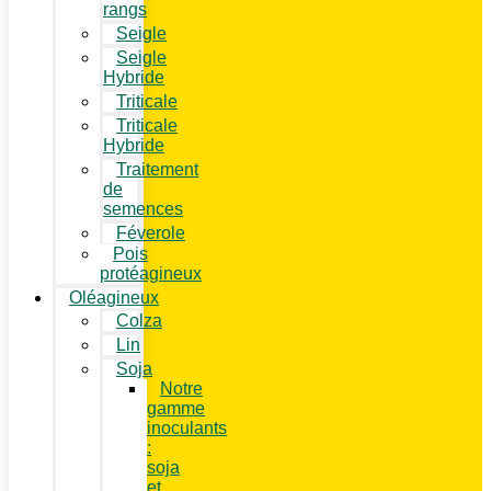
rangs
Seigle
Seigle
Hybride
Triticale
Triticale
Hybride
Traitement
de
semences
Féverole
Pois
protéagineux
Oléagineux
Colza
Lin
Soja
Notre
gamme
inoculants
:
soja
et