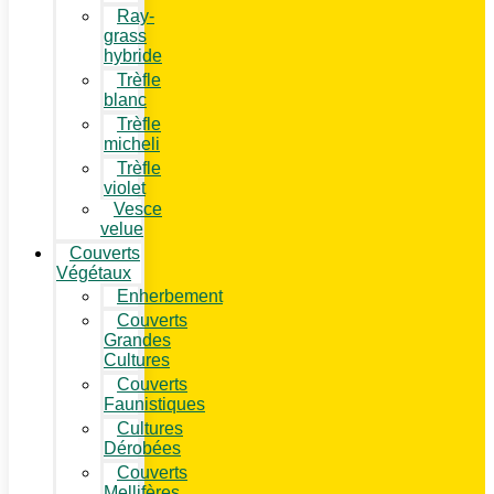
Ray-
grass
hybride
Trèfle
blanc
Trèfle
micheli
Trèfle
violet
Vesce
velue
Couverts
Végétaux
Enherbement
Couverts
Grandes
Cultures
Couverts
Faunistiques
Cultures
Dérobées
Couverts
Mellifères