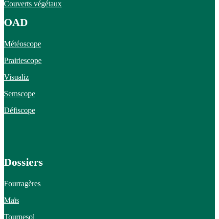
Couverts végétaux
OAD
Météoscope
Prairiescope
Visualiz
Semscope
Défiscope
Dossiers
Fourragères
Maïs
Tournesol