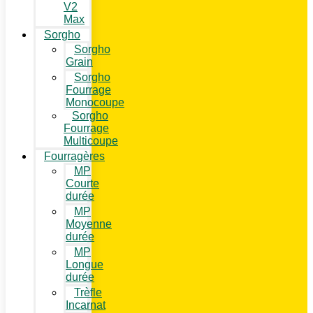
V2
Max
Sorgho
Sorgho
Grain
Sorgho
Fourrage
Monocoupe
Sorgho
Fourrage
Multicoupe
Fourragères
MP
Courte
durée
MP
Moyenne
durée
MP
Longue
durée
Trèfle
Incarnat