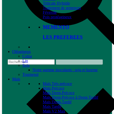
Triticale Hybride
Traitement de semences
Féverole
Pois protéagineux
MEMENTO
LES PREFEREES
Oléagineux
Colza
Lin
Soja
Notre gamme inoculants : soja et luzerne
Tournesol
Maïs
Maïs Très précoce
Maïs Précoce
Maïs Demi-Précoce
Maïs Demi-Précoce à Demi-Tardif
Maïs Demi-Tardif
Maïs Tardif
Maïs V2 Max