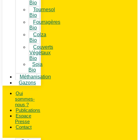
Bio
Tournesol
Bio
Fourragères
Bio
Colza
Bio
Couverts
Végétaux
Bio
Soja
Bio
Méthanisation
Gazons
Qui
sommes-
nous ?
Publications
Espace
Presse
Contact