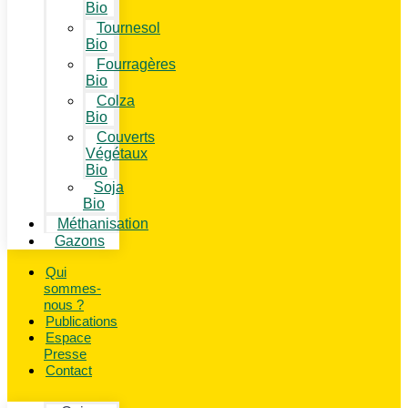
Bio
Tournesol
Bio
Fourragères
Bio
Colza
Bio
Couverts
Végétaux
Bio
Soja
Bio
Méthanisation
Gazons
Qui
sommes-
nous ?
Publications
Espace
Presse
Contact