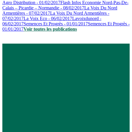
Agro Distribution - 01/02/2017
Flash Infos Economie Nord-Pas-De-
Calais – Picardie – Normandie - 08/02/2017
La Voix Du Nord
Armentières - 07/02/2017
La Voix Du Nord Armentières -
07/02/2017
La Voix Eco - 06/02/2017
Lavoixdunord -
06/02/2017
Semences Et Progrès - 01/01/2017
Semences Et Progrès -
01/01/2017
Voir toutes les publications