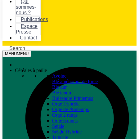
Qui
sommes-
nous ?
Publications
Espace
Presse
Contact
Search
MENU
MENU
Céréales à paille
Avoine
Blé améliorant de force
Blé dur
Blé tendre
Blé tendre Printemps
Orge Hybride
Orge de Printemps
Orge 2 rangs
Orge 6 rangs
Seigle
Seigle Hybride
Triticale