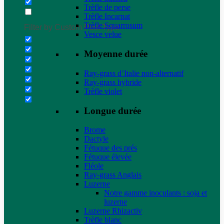
Trèfle de perse
Trèfle Incarnat
Trèfle Squarrosum
Filter by Custom Post Type
Vesce velue
Moyenne durée
Ray-grass d’Italie non-alternatif
Ray-grass hybride
Trèfle violet
Longue durée
Brome
Dactyle
Fétuque des prés
Fétuque élevée
Fléole
Ray-grass Anglais
Luzerne
Notre gamme inoculants : soja et
luzerne
Luzerne Rhizactiv
Trèfle blanc