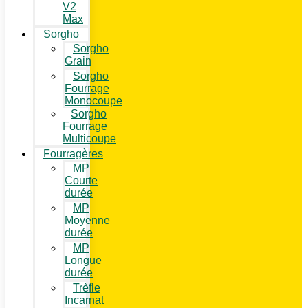
V2
Max
Sorgho
Sorgho
Grain
Sorgho
Fourrage
Monocoupe
Sorgho
Fourrage
Multicoupe
Fourragères
MP
Courte
durée
MP
Moyenne
durée
MP
Longue
durée
Trèfle
Incarnat