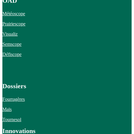
OAD
Météoscope
Prairiescope
Visualiz
Semscope
Défiscope
Dossiers
Fourragères
Maïs
Tournesol
Innovations