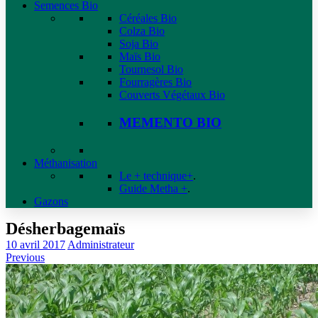
Semences Bio
Céréales Bio
Colza Bio
Soja Bio
Maïs Bio
Tournesol Bio
Fourragères Bio
Couverts Végétaux Bio
MEMENTO BIO
Méthanisation
Le + technique+
.
Guide Metha +
.
Gazons
Désherbagemaïs
10 avril 2017
Administrateur
Previous