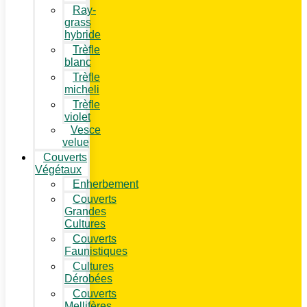
Ray-
grass
hybride
Trèfle
blanc
Trèfle
micheli
Trèfle
violet
Vesce
velue
Couverts
Végétaux
Enherbement
Couverts
Grandes
Cultures
Couverts
Faunistiques
Cultures
Dérobées
Couverts
Mellifères