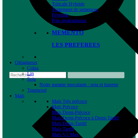
Triticale Hybride
Traitement de semences
Féverole
Pois protéagineux
MEMENTO
LES PREFEREES
Oléagineux
Colza
Lin
Soja
Notre gamme inoculants : soja et luzerne
Tournesol
Maïs
Maïs Très précoce
Maïs Précoce
Maïs Demi-Précoce
Maïs Demi-Précoce à Demi-Tardif
Maïs Demi-Tardif
Maïs Tardif
Maïs V2 Max