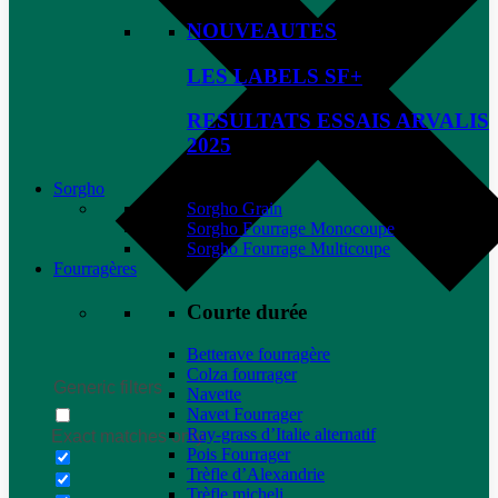
NOUVEAUTES
LES LABELS SF+
RESULTATS ESSAIS ARVALIS
2025
Sorgho
Sorgho Grain
Sorgho Fourrage Monocoupe
Sorgho Fourrage Multicoupe
Fourragères
Courte durée
Betterave fourragère
Colza fourrager
Generic filters
Navette
Navet Fourrager
Ray-grass d’Italie alternatif
Exact matches only
Pois Fourrager
Trèfle d’Alexandrie
Trèfle micheli