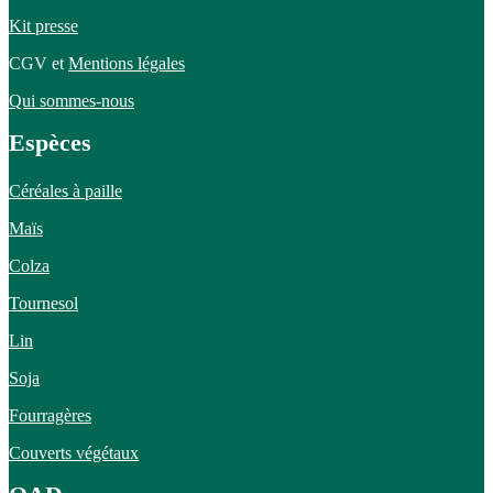
Kit presse
CGV et
Mentions légales
Qui sommes-nous
Espèces
Céréales à paille
Maïs
Colza
Tournesol
Lin
Soja
Fourragères
Couverts végétaux