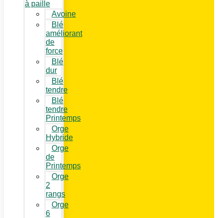
à paille
Avoine
Blé
améliorant
de
force
Blé
dur
Blé
tendre
Blé
tendre
Printemps
Orge
Hybride
Orge
de
Printemps
Orge
2
rangs
Orge
6