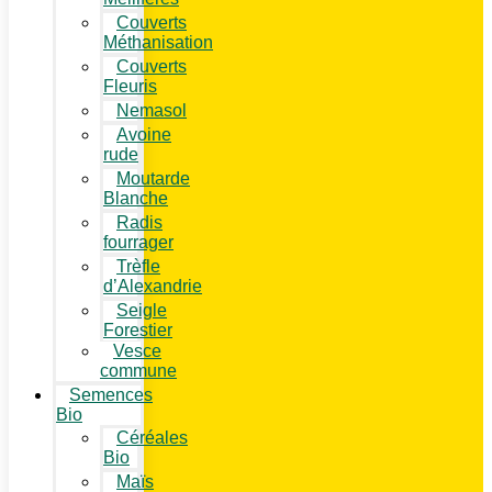
Couverts
Méthanisation
Couverts
Fleuris
Nemasol
Avoine
rude
Moutarde
Blanche
Radis
fourrager
Trèfle
d’Alexandrie
Seigle
Forestier
Vesce
commune
Semences
Bio
Céréales
Bio
Maïs