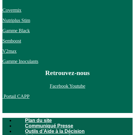
Covermix
Nutriplus Stim
Gamme Black
Semboost
V2max
Gamme Inoculants
Retrouvez-nous
Facebook
Youtube
Portail CAPP
Plan du site
Communiqué Presse
Outils d’Aide à la Décision