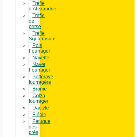
Trèfle
d’Alexandrie
Trèfle
de
perse
Trèfle
Squarrosum
Pois
Fourrager
Navette
Navet
Fourrager
Betterave
fourragère
Brome
Colza
fourrager
Dactyle
Fléole
Fétuque
des
prés