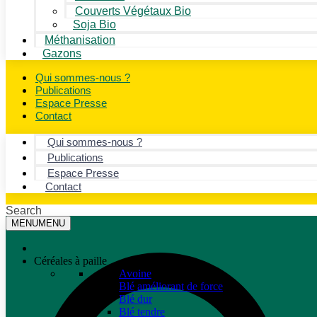
Couverts Végétaux Bio
Soja Bio
Méthanisation
Gazons
Qui sommes-nous ?
Publications
Espace Presse
Contact
Qui sommes-nous ?
Publications
Espace Presse
Contact
Search
MENU
MENU
Céréales à paille
Avoine
Blé améliorant de force
Blé dur
Blé tendre