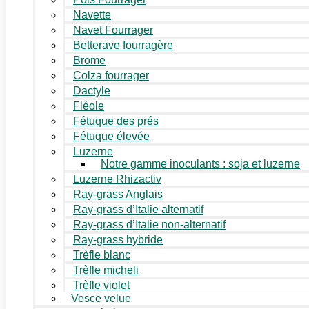
Navette
Navet Fourrager
Betterave fourragère
Brome
Colza fourrager
Dactyle
Fléole
Fétuque des prés
Fétuque élevée
Luzerne
Notre gamme inoculants : soja et luzerne
Luzerne Rhizactiv
Ray-grass Anglais
Ray-grass d’Italie alternatif
Ray-grass d’Italie non-alternatif
Ray-grass hybride
Trèfle blanc
Trèfle micheli
Trèfle violet
Vesce velue