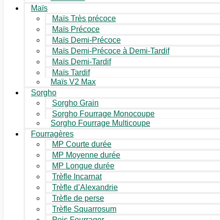
Maïs
Maïs Très précoce
Maïs Précoce
Maïs Demi-Précoce
Maïs Demi-Précoce à Demi-Tardif
Maïs Demi-Tardif
Maïs Tardif
Maïs V2 Max
Sorgho
Sorgho Grain
Sorgho Fourrage Monocoupe
Sorgho Fourrage Multicoupe
Fourragères
MP Courte durée
MP Moyenne durée
MP Longue durée
Trèfle Incarnat
Trèfle d’Alexandrie
Trèfle de perse
Trèfle Squarrosum
Pois Fourrager