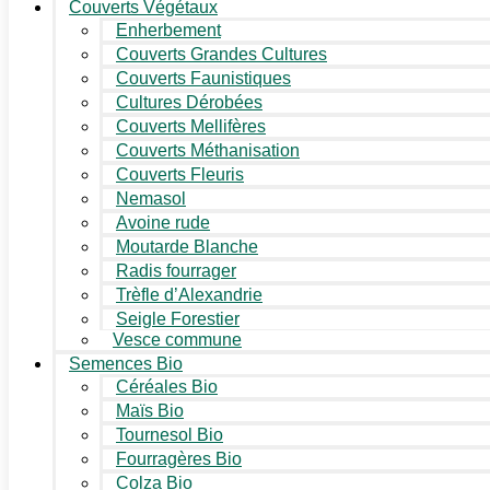
Couverts Végétaux
Enherbement
Couverts Grandes Cultures
Couverts Faunistiques
Cultures Dérobées
Couverts Mellifères
Couverts Méthanisation
Couverts Fleuris
Nemasol
Avoine rude
Moutarde Blanche
Radis fourrager
Trèfle d’Alexandrie
Seigle Forestier
Vesce commune
Semences Bio
Céréales Bio
Maïs Bio
Tournesol Bio
Fourragères Bio
Colza Bio