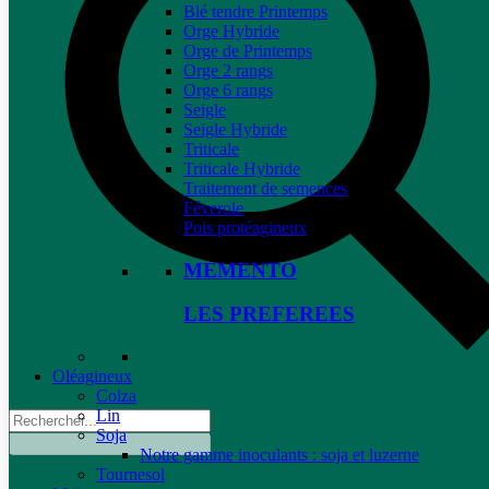
Blé tendre Printemps
Orge Hybride
Orge de Printemps
Orge 2 rangs
Orge 6 rangs
Seigle
Seigle Hybride
Triticale
Triticale Hybride
Traitement de semences
Féverole
Pois protéagineux
MEMENTO
LES PREFEREES
Oléagineux
Colza
Lin
Soja
Notre gamme inoculants : soja et luzerne
Tournesol