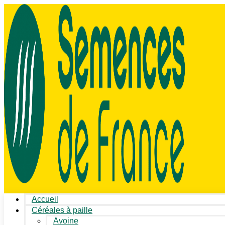
Accueil
Céréales à paille
Avoine