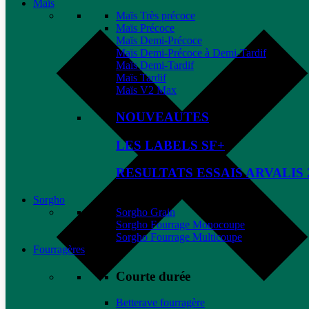
Maïs
Maïs Très précoce
Maïs Précoce
Maïs Demi-Précoce
Maïs Demi-Précoce à Demi-Tardif
Maïs Demi-Tardif
Maïs Tardif
Maïs V2 Max
NOUVEAUTES
LES LABELS SF+
RESULTATS ESSAIS ARVALIS 
Sorgho
Sorgho Grain
Sorgho Fourrage Monocoupe
Sorgho Fourrage Multicoupe
Fourragères
Courte durée
Betterave fourragère