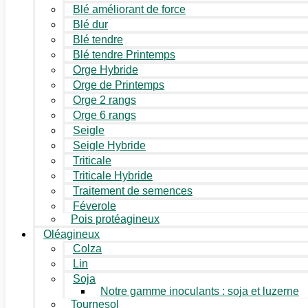
Blé améliorant de force
Blé dur
Blé tendre
Blé tendre Printemps
Orge Hybride
Orge de Printemps
Orge 2 rangs
Orge 6 rangs
Seigle
Seigle Hybride
Triticale
Triticale Hybride
Traitement de semences
Féverole
Pois protéagineux
Oléagineux
Colza
Lin
Soja
Notre gamme inoculants : soja et luzerne
Tournesol