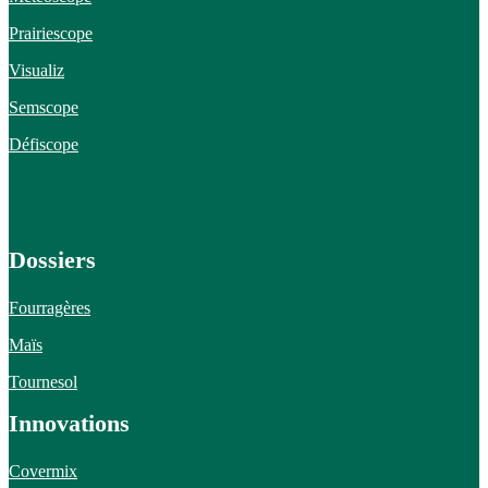
Prairiescope
Visualiz
Semscope
Défiscope
Dossiers
Fourragères
Maïs
Tournesol
Innovations
Covermix