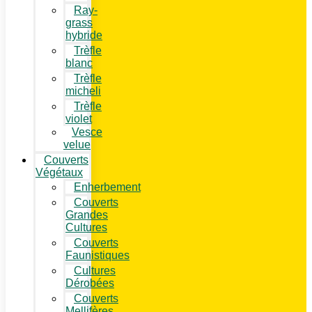
Ray-
grass
hybride
Trèfle
blanc
Trèfle
micheli
Trèfle
violet
Vesce
velue
Couverts
Végétaux
Enherbement
Couverts
Grandes
Cultures
Couverts
Faunistiques
Cultures
Dérobées
Couverts
Mellifères