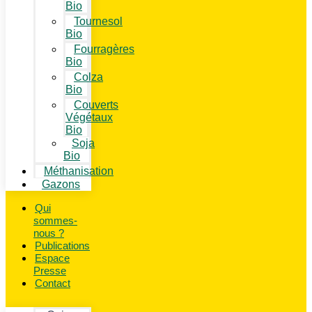
Bio
Tournesol
Bio
Fourragères
Bio
Colza
Bio
Couverts
Végétaux
Bio
Soja
Bio
Méthanisation
Gazons
Qui
sommes-
nous ?
Publications
Espace
Presse
Contact