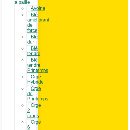
à paille
Avoine
Blé
améliorant
de
force
Blé
dur
Blé
tendre
Blé
tendre
Printemps
Orge
Hybride
Orge
de
Printemps
Orge
2
rangs
Orge
6