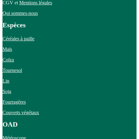
CGV et
Mentions légales
Qui sommes-nous
Espèces
Céréales à paille
Maïs
Colza
Tournesol
Lin
Soja
Fourragères
Couverts végétaux
OAD
Météoscope