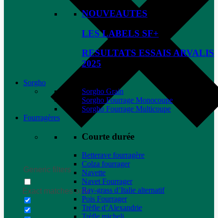
NOUVEAUTES
LES LABELS SF+
RESULTATS ESSAIS ARVALIS
2025
Sorgho
Sorgho Grain
Sorgho Fourrage Monocoupe
Sorgho Fourrage Multicoupe
Fourragères
Courte durée
Betterave fourragère
Colza fourrager
Generic filters
Navette
Navet Fourrager
Ray-grass d’Italie alternatif
Exact matches only
Pois Fourrager
Trèfle d’Alexandrie
Trèfle micheli