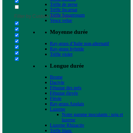
Trèfle de perse
Trèfle Incarnat
Trèfle Squarrosum
Filter by Custom Post Type
Vesce velue
Moyenne durée
Ray-grass d’Italie non-alternatif
Ray-grass hybride
Trèfle violet
Longue durée
Brome
Dactyle
Fétuque des prés
Fétuque élevée
Fléole
Ray-grass Anglais
Luzerne
Notre gamme inoculants : soja et
luzerne
Luzerne Rhizactiv
Trèfle blanc