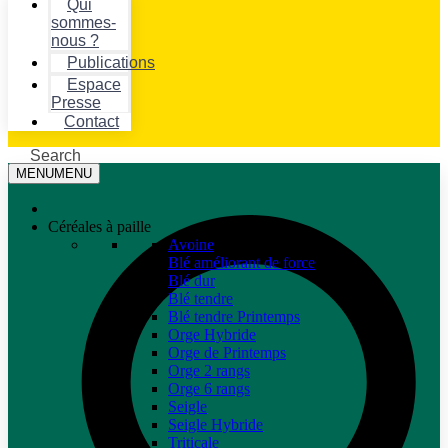
Qui
sommes-
nous ?
Publications
Espace
Presse
Contact
Search
MENU
MENU
Céréales à paille
Avoine
Blé améliorant de force
Blé dur
Blé tendre
Blé tendre Printemps
Orge Hybride
Orge de Printemps
Orge 2 rangs
Orge 6 rangs
Seigle
Seigle Hybride
Triticale