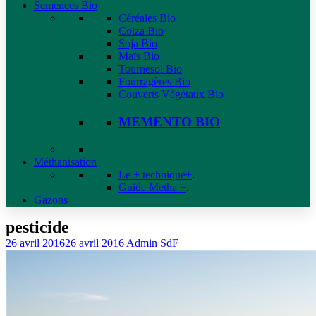
Semences Bio
Céréales Bio
Colza Bio
Soja Bio
Maïs Bio
Tournesol Bio
Fourragères Bio
Couverts Végétaux Bio
MEMENTO BIO
Méthanisation
Le + technique+
.
Guide Metha +
.
Gazons
pesticide
26 avril 2016
26 avril 2016
Admin SdF