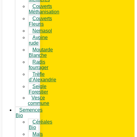
Couverts
Méthanisation
Couverts
Fleuris
Nemasol
Avoine
rude
Moutarde
Blanche
Radis
fourrager
Trèfle
d’Alexandrie
Seigle
Forestier
Vesce
commune
Semences
Bio
Céréales
Bio
Maïs