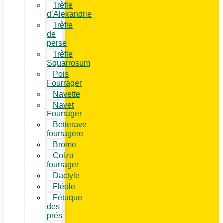
Trèfle
d’Alexandrie
Trèfle
de
perse
Trèfle
Squarrosum
Pois
Fourrager
Navette
Navet
Fourrager
Betterave
fourragère
Brome
Colza
fourrager
Dactyle
Fléole
Fétuque
des
prés