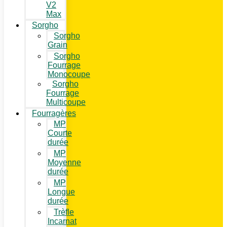
V2
Max
Sorgho
Sorgho
Grain
Sorgho
Fourrage
Monocoupe
Sorgho
Fourrage
Multicoupe
Fourragères
MP
Courte
durée
MP
Moyenne
durée
MP
Longue
durée
Trèfle
Incarnat