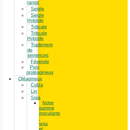
rangs
Seigle
Seigle
Hybride
Triticale
Triticale
Hybride
Traitement
de
semences
Féverole
Pois
protéagineux
Oléagineux
Colza
Lin
Soja
Notre
gamme
inoculants
:
soja
et