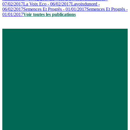
07/02/2017
La Voix Eco - 06/02/2017
Lavoixdunord -
06/02/2017
Semences Et Progrès - 01/01/2017
Semences Et Progrès -
01/01/2017
Voir toutes les publications