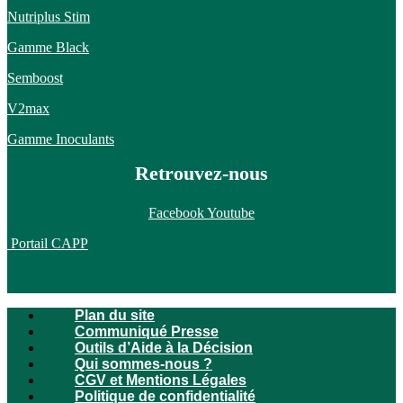
Nutriplus Stim
Gamme Black
Semboost
V2max
Gamme Inoculants
Retrouvez-nous
Facebook
Youtube
Portail CAPP
Plan du site
Communiqué Presse
Outils d’Aide à la Décision
Qui sommes-nous ?
CGV et Mentions Légales
Politique de confidentialité