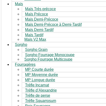
Maïs
Maïs Très précoce
Maïs Précoce
Maïs Demi-Précoce
Maïs Demi-Précoce à Demi-Tardif
Maïs Demi-Tardif
Maïs Tardif
Maïs V2 Max
Sorgho
Sorgho Grain
Sorgho Fourrage Monocoupe
Sorgho Fourrage Multicoupe
Fourragères
MP Courte durée
MP Moyenne durée
MP Longue durée
Trèfle Incarnat
Trèfle d’Alexandrie
Trèfle de perse
Trèfle Squarrosum
Pois Fourrager