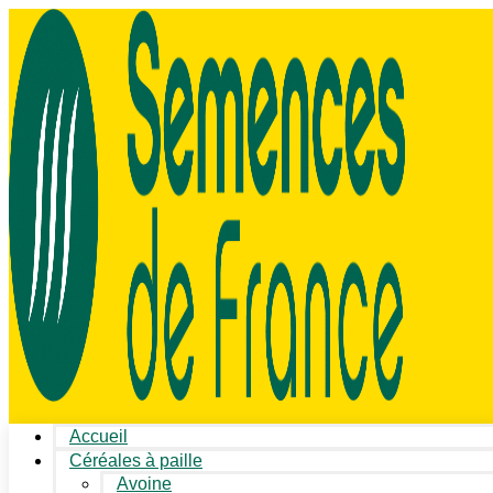
Accueil
Céréales à paille
Avoine