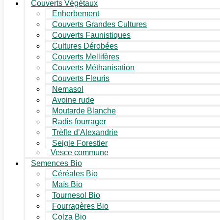
Couverts Végétaux
Enherbement
Couverts Grandes Cultures
Couverts Faunistiques
Cultures Dérobées
Couverts Mellifères
Couverts Méthanisation
Couverts Fleuris
Nemasol
Avoine rude
Moutarde Blanche
Radis fourrager
Trèfle d’Alexandrie
Seigle Forestier
Vesce commune
Semences Bio
Céréales Bio
Maïs Bio
Tournesol Bio
Fourragères Bio
Colza Bio