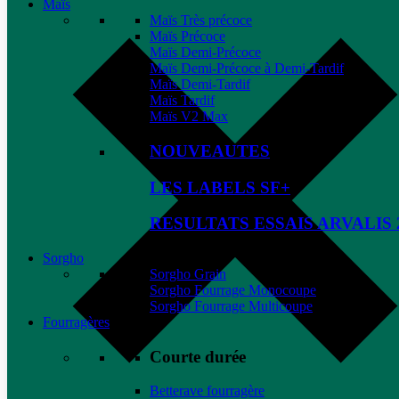
Maïs
Maïs Très précoce
Maïs Précoce
Maïs Demi-Précoce
Maïs Demi-Précoce à Demi-Tardif
Maïs Demi-Tardif
Maïs Tardif
Maïs V2 Max
NOUVEAUTES
LES LABELS SF+
RESULTATS ESSAIS ARVALIS 
Sorgho
Sorgho Grain
Sorgho Fourrage Monocoupe
Sorgho Fourrage Multicoupe
Fourragères
Courte durée
Betterave fourragère