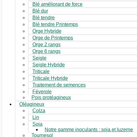
Blé améliorant de force
Blé dur
Blé tendre
Blé tendre Printemps
Orge Hybride
Orge de Printemps
Orge 2 rangs
Orge 6 rangs
Seigle
Seigle Hybride
Triticale
Triticale Hybride
Traitement de semences
Féverole
Pois protéagineux
Oléagineux
Colza
Lin
Soja
Notre gamme inoculants : soja et luzerne
Tournesol