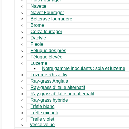
Navette
Navet Fourrager
Betterave fourragère
Brome
Colza fourrager
Dactyle
Fléole
Fétuque des prés
Fétuque élevée
Luzerne
Notre gamme inoculants : soja et luzerne
Luzerne Rhizactiv
Ray-grass Anglais
Ray-grass d’Italie alternatif
Ray-grass d’Italie non-alternatif
Ray-grass hybride
Trèfle blanc
Trèfle micheli
Trèfle violet
Vesce velue