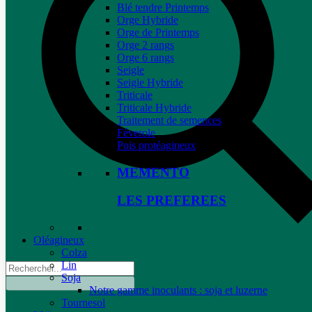
Blé tendre Printemps
Orge Hybride
Orge de Printemps
Orge 2 rangs
Orge 6 rangs
Seigle
Seigle Hybride
Triticale
Triticale Hybride
Traitement de semences
Féverole
Pois protéagineux
MEMENTO
LES PREFEREES
Oléagineux
Colza
Lin
Soja
Notre gamme inoculants : soja et luzerne
Tournesol