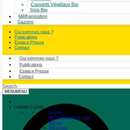
Couverts Végétaux Bio
Soja Bio
Méthanisation
Gazons
Qui sommes-nous ?
Publications
Espace Presse
Contact
Qui sommes-nous ?
Publications
Espace Presse
Contact
Search
MENU
MENU
Céréales à paille
Avoine
Blé améliorant de force
Blé dur
Blé tendre