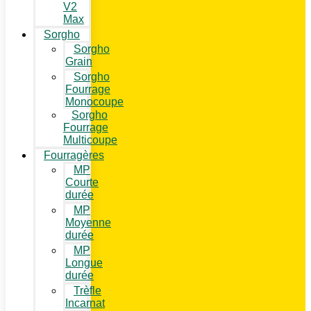
V2
Max
Sorgho
Sorgho
Grain
Sorgho
Fourrage
Monocoupe
Sorgho
Fourrage
Multicoupe
Fourragères
MP
Courte
durée
MP
Moyenne
durée
MP
Longue
durée
Trèfle
Incarnat