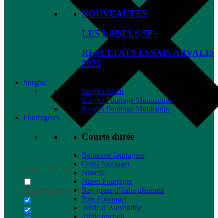
NOUVEAUTES
LES LABELS SF+
RESULTATS ESSAIS ARVALIS
2025
Sorgho
Sorgho Grain
Sorgho Fourrage Monocoupe
Sorgho Fourrage Multicoupe
Fourragères
Courte durée
Betterave fourragère
Colza fourrager
Generic filters
Navette
Navet Fourrager
Ray-grass d’Italie alternatif
Exact matches only
Pois Fourrager
Trèfle d’Alexandrie
Trèfle micheli