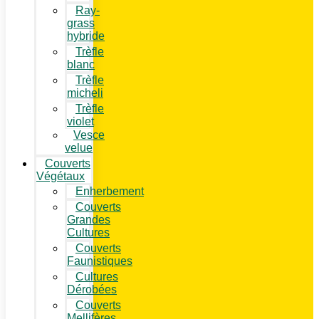
Ray-
grass
hybride
Trèfle
blanc
Trèfle
micheli
Trèfle
violet
Vesce
velue
Couverts
Végétaux
Enherbement
Couverts
Grandes
Cultures
Couverts
Faunistiques
Cultures
Dérobées
Couverts
Mellifères