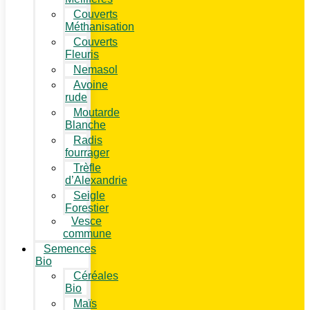
Couverts
Méthanisation
Couverts
Fleuris
Nemasol
Avoine
rude
Moutarde
Blanche
Radis
fourrager
Trèfle
d’Alexandrie
Seigle
Forestier
Vesce
commune
Semences
Bio
Céréales
Bio
Maïs