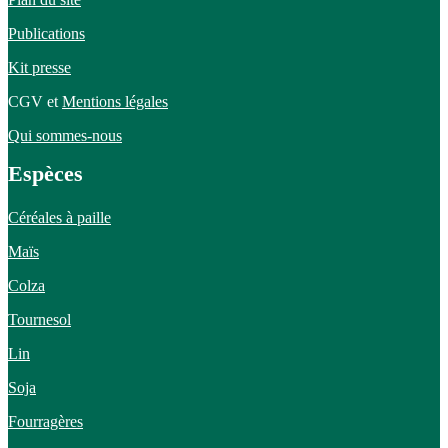
Publications
Kit presse
CGV et
Mentions légales
Qui sommes-nous
Espèces
Céréales à paille
Maïs
Colza
Tournesol
Lin
Soja
Fourragères