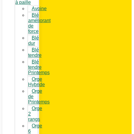
à paille
Avoine
Blé
améliorant
de
force
Blé
dur
Blé
tendre
Blé
tendre
Printemps
Orge
Hybride
Orge
de
Printemps
Orge
2
rangs
Orge
6