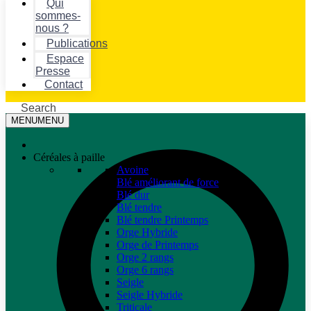
Qui
sommes-
nous ?
Publications
Espace
Presse
Contact
Search
MENU
MENU
Céréales à paille
Avoine
Blé améliorant de force
Blé dur
Blé tendre
Blé tendre Printemps
Orge Hybride
Orge de Printemps
Orge 2 rangs
Orge 6 rangs
Seigle
Seigle Hybride
Triticale