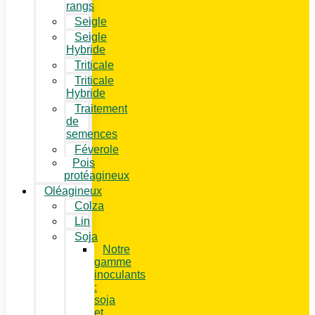
rangs
Seigle
Seigle
Hybride
Triticale
Triticale
Hybride
Traitement
de
semences
Féverole
Pois
protéagineux
Oléagineux
Colza
Lin
Soja
Notre
gamme
inoculants
:
soja
et