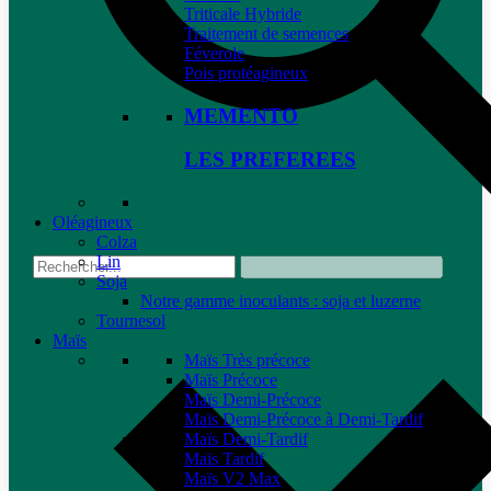
Triticale Hybride
Traitement de semences
Féverole
Pois protéagineux
MEMENTO
LES PREFEREES
Oléagineux
Colza
Lin
Soja
Notre gamme inoculants : soja et luzerne
Tournesol
Maïs
Maïs Très précoce
Maïs Précoce
Maïs Demi-Précoce
Maïs Demi-Précoce à Demi-Tardif
Maïs Demi-Tardif
Maïs Tardif
Maïs V2 Max