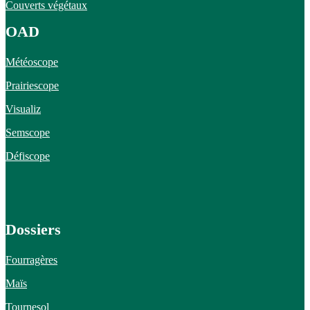
Couverts végétaux
OAD
Météoscope
Prairiescope
Visualiz
Semscope
Défiscope
Dossiers
Fourragères
Maïs
Tournesol