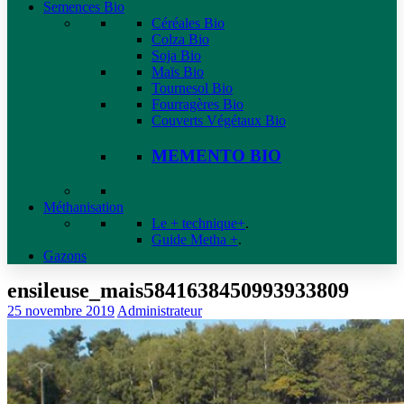
Semences Bio
Céréales Bio
Colza Bio
Soja Bio
Maïs Bio
Tournesol Bio
Fourragères Bio
Couverts Végétaux Bio
MEMENTO BIO
Méthanisation
Le + technique+
.
Guide Metha +
.
Gazons
ensileuse_mais5841638450993933809
25 novembre 2019
Administrateur