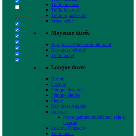
Trèfle de perse
Trèfle Incarnat
Trèfle Squarrosum
Filter by Custom Post Type
Vesce velue
Moyenne durée
Ray-grass d’Italie non-alternatif
Ray-grass hybride
Trèfle violet
Longue durée
Brome
Dactyle
Fétuque des prés
Fétuque élevée
Fléole
Ray-grass Anglais
Luzerne
Notre gamme inoculants : soja et
luzerne
Luzerne Rhizactiv
Trèfle blanc