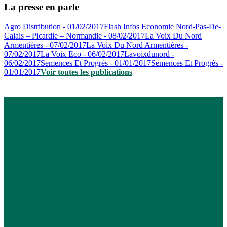
La presse en parle
Agro Distribution - 01/02/2017
Flash Infos Economie Nord-Pas-De-
Calais – Picardie – Normandie - 08/02/2017
La Voix Du Nord
Armentières - 07/02/2017
La Voix Du Nord Armentières -
07/02/2017
La Voix Eco - 06/02/2017
Lavoixdunord -
06/02/2017
Semences Et Progrès - 01/01/2017
Semences Et Progrès -
01/01/2017
Voir toutes les publications