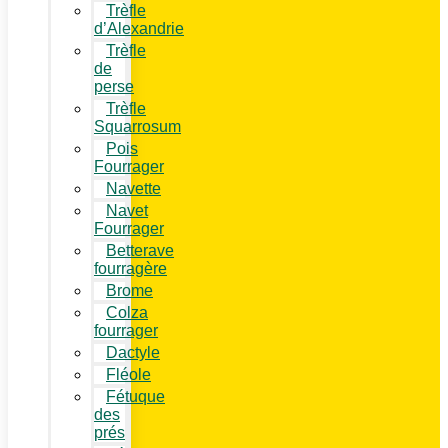
Trèfle
d’Alexandrie
Trèfle
de
perse
Trèfle
Squarrosum
Pois
Fourrager
Navette
Navet
Fourrager
Betterave
fourragère
Brome
Colza
fourrager
Dactyle
Fléole
Fétuque
des
prés