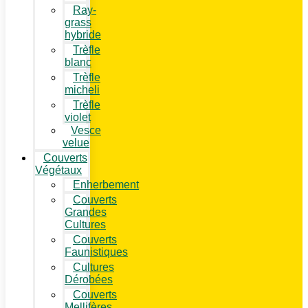
Ray-
grass
hybride
Trèfle
blanc
Trèfle
micheli
Trèfle
violet
Vesce
velue
Couverts
Végétaux
Enherbement
Couverts
Grandes
Cultures
Couverts
Faunistiques
Cultures
Dérobées
Couverts
Mellifères