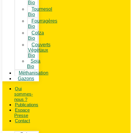
Bio
Tournesol
Bio
Fourragères
Bio
Colza
Bio
Couverts
Végétaux
Bio
Soja
Bio
Méthanisation
Gazons
Qui
sommes-
nous ?
Publications
Espace
Presse
Contact