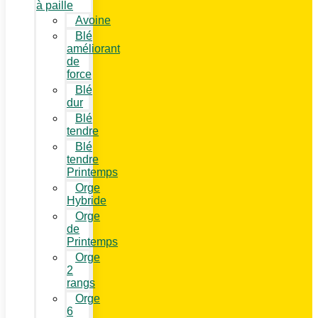
à paille
Avoine
Blé
améliorant
de
force
Blé
dur
Blé
tendre
Blé
tendre
Printemps
Orge
Hybride
Orge
de
Printemps
Orge
2
rangs
Orge
6