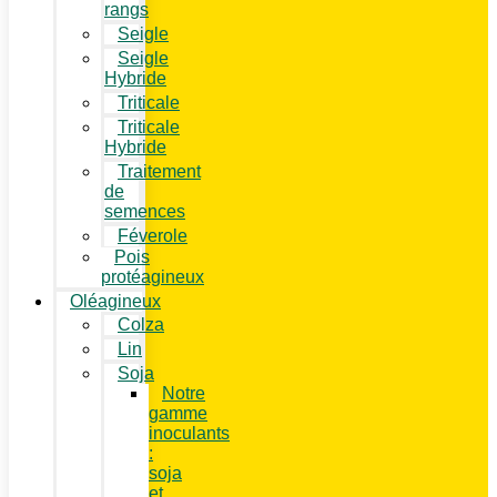
rangs
Seigle
Seigle
Hybride
Triticale
Triticale
Hybride
Traitement
de
semences
Féverole
Pois
protéagineux
Oléagineux
Colza
Lin
Soja
Notre
gamme
inoculants
:
soja
et