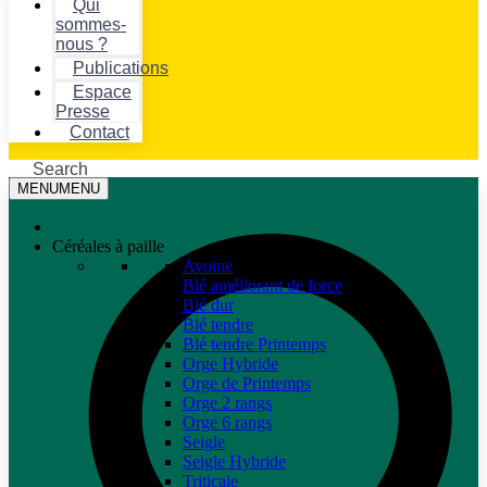
Qui
sommes-
nous ?
Publications
Espace
Presse
Contact
Search
MENU
MENU
Céréales à paille
Avoine
Blé améliorant de force
Blé dur
Blé tendre
Blé tendre Printemps
Orge Hybride
Orge de Printemps
Orge 2 rangs
Orge 6 rangs
Seigle
Seigle Hybride
Triticale