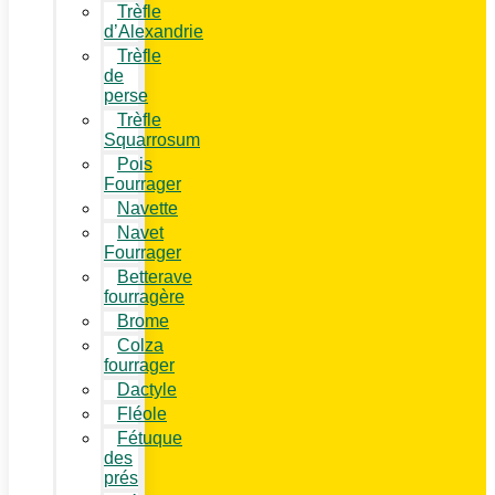
Trèfle
d’Alexandrie
Trèfle
de
perse
Trèfle
Squarrosum
Pois
Fourrager
Navette
Navet
Fourrager
Betterave
fourragère
Brome
Colza
fourrager
Dactyle
Fléole
Fétuque
des
prés