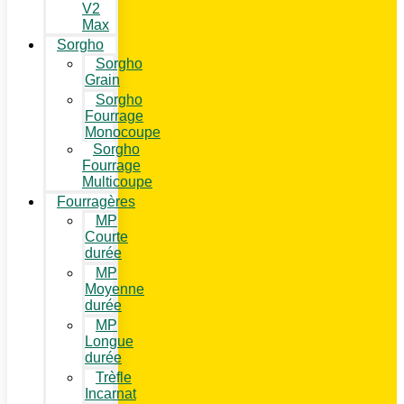
V2
Max
Sorgho
Sorgho
Grain
Sorgho
Fourrage
Monocoupe
Sorgho
Fourrage
Multicoupe
Fourragères
MP
Courte
durée
MP
Moyenne
durée
MP
Longue
durée
Trèfle
Incarnat