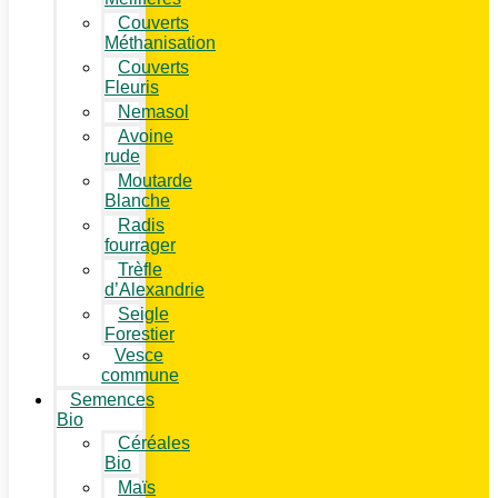
Couverts
Méthanisation
Couverts
Fleuris
Nemasol
Avoine
rude
Moutarde
Blanche
Radis
fourrager
Trèfle
d’Alexandrie
Seigle
Forestier
Vesce
commune
Semences
Bio
Céréales
Bio
Maïs