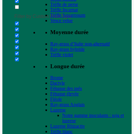
Trèfle de perse
Trèfle Incarnat
Trèfle Squarrosum
Filter by Custom Post Type
Vesce velue
Moyenne durée
Ray-grass d’Italie non-alternatif
Ray-grass hybride
Trèfle violet
Longue durée
Brome
Dactyle
Fétuque des prés
Fétuque élevée
Fléole
Ray-grass Anglais
Luzerne
Notre gamme inoculants : soja et
luzerne
Luzerne Rhizactiv
Trèfle blanc