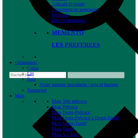
Triticale Hybride
Traitement de semences
Féverole
Pois protéagineux
MEMENTO
LES PREFEREES
Oléagineux
Colza
Lin
Soja
Notre gamme inoculants : soja et luzerne
Tournesol
Maïs
Maïs Très précoce
Maïs Précoce
Maïs Demi-Précoce
Maïs Demi-Précoce à Demi-Tardif
Maïs Demi-Tardif
Maïs Tardif
Maïs V2 Max