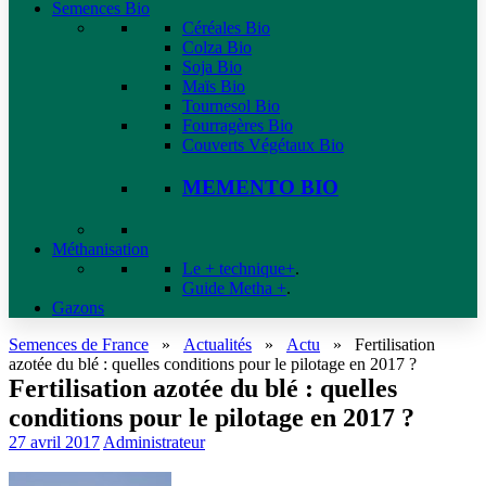
Semences Bio
Céréales Bio
Colza Bio
Soja Bio
Maïs Bio
Tournesol Bio
Fourragères Bio
Couverts Végétaux Bio
MEMENTO BIO
Méthanisation
Le + technique+
.
Guide Metha +
.
Gazons
Semences de France
»
Actualités
»
Actu
»
Fertilisation
azotée du blé : quelles conditions pour le pilotage en 2017 ?
Fertilisation azotée du blé : quelles
conditions pour le pilotage en 2017 ?
27 avril 2017
Administrateur