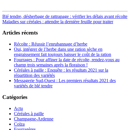
Post
Blé tendre, désherbage de rattrapage : vérifier les délais avant récolte
Maladies sur céréales : attendre la dernière feuille pour traiter
navigation
Articles récents
Récolte : Réussir l’enrubannage d’herbe
Oui, intégrer de l’herbe dans une ration sèche en
engraissement fait toujours baisser le coût de la ration
Fourrages : Pour affiner la date de récolte, rendez-vous au
champ trois semaines après la floraison !
Céréales à paille : Enquête : les résultats 2021 sur la
répartition des variétés
Messagerie Sud-Ouest : Les premiers résultats 2021 des
variétés de blé tendre
Catégories
Actu
Céréales à paille
Champagne-Ardenne
Colza
Fourragères