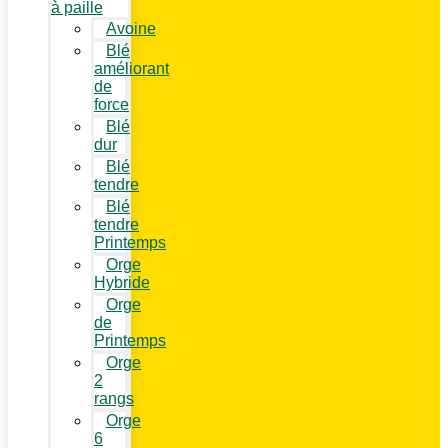
à paille
Avoine
Blé
améliorant
de
force
Blé
dur
Blé
tendre
Blé
tendre
Printemps
Orge
Hybride
Orge
de
Printemps
Orge
2
rangs
Orge
6