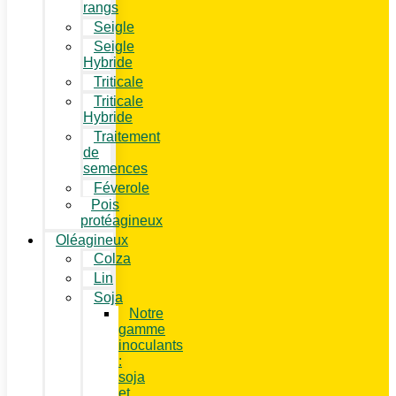
rangs
Seigle
Seigle
Hybride
Triticale
Triticale
Hybride
Traitement
de
semences
Féverole
Pois
protéagineux
Oléagineux
Colza
Lin
Soja
Notre
gamme
inoculants
:
soja
et