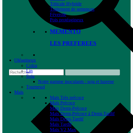
Triticale Hybride
Traitement de semences
Féverole
Pois protéagineux
MEMENTO
LES PREFEREES
Oléagineux
Colza
Lin
Soja
Notre gamme inoculants : soja et luzerne
Tournesol
Maïs
Maïs Très précoce
Maïs Précoce
Maïs Demi-Précoce
Maïs Demi-Précoce à Demi-Tardif
Maïs Demi-Tardif
Maïs Tardif
Maïs V2 Max