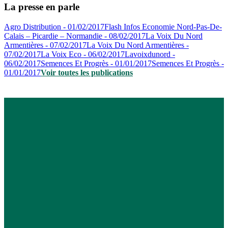
La presse en parle
Agro Distribution - 01/02/2017
Flash Infos Economie Nord-Pas-De-
Calais – Picardie – Normandie - 08/02/2017
La Voix Du Nord
Armentières - 07/02/2017
La Voix Du Nord Armentières -
07/02/2017
La Voix Eco - 06/02/2017
Lavoixdunord -
06/02/2017
Semences Et Progrès - 01/01/2017
Semences Et Progrès -
01/01/2017
Voir toutes les publications