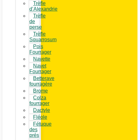
Trèfle
d’Alexandrie
Trèfle
de
perse
Trèfle
Squarrosum
Pois
Fourrager
Navette
Navet
Fourrager
Betterave
fourragère
Brome
Colza
fourrager
Dactyle
Fléole
Fétuque
des
prés