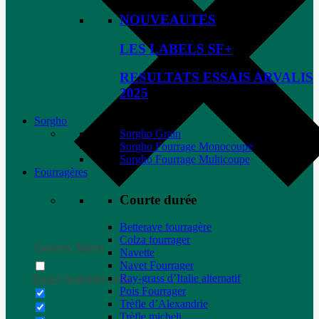
NOUVEAUTES
LES LABELS SF+
RESULTATS ESSAIS ARVALIS
2025
Sorgho
Sorgho Grain
Sorgho Fourrage Monocoupe
Sorgho Fourrage Multicoupe
Fourragères
Courte durée
Betterave fourragère
Colza fourrager
Generic filters
Navette
Navet Fourrager
Ray-grass d’Italie alternatif
Exact matches only
Pois Fourrager
Trèfle d’Alexandrie
Trèfle micheli