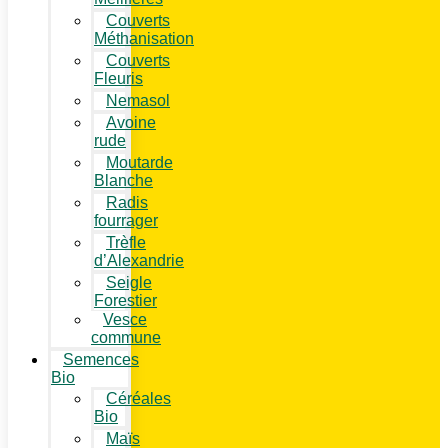
Couverts
Méthanisation
Couverts
Fleuris
Nemasol
Avoine
rude
Moutarde
Blanche
Radis
fourrager
Trèfle
d’Alexandrie
Seigle
Forestier
Vesce
commune
Semences
Bio
Céréales
Bio
Maïs