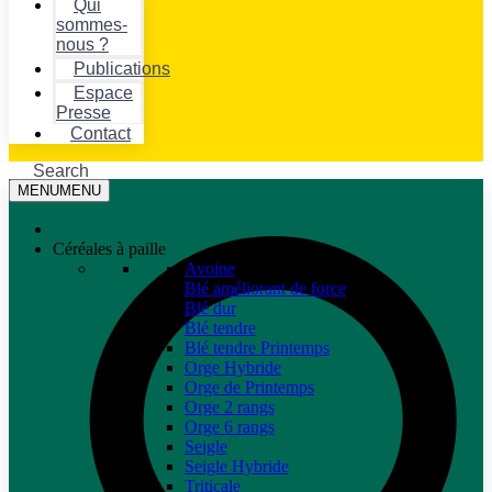
Qui
sommes-
nous ?
Publications
Espace
Presse
Contact
Search
MENU
MENU
Céréales à paille
Avoine
Blé améliorant de force
Blé dur
Blé tendre
Blé tendre Printemps
Orge Hybride
Orge de Printemps
Orge 2 rangs
Orge 6 rangs
Seigle
Seigle Hybride
Triticale