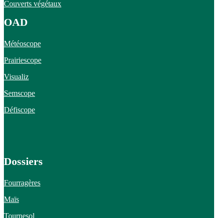
Couverts végétaux
OAD
Météoscope
Prairiescope
Visualiz
Semscope
Défiscope
Dossiers
Fourragères
Maïs
Tournesol