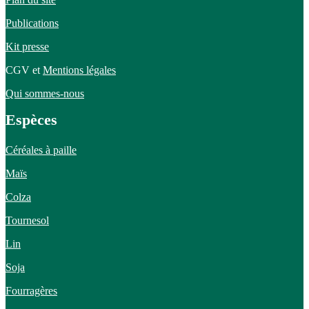
Publications
Kit presse
CGV et
Mentions légales
Qui sommes-nous
Espèces
Céréales à paille
Maïs
Colza
Tournesol
Lin
Soja
Fourragères