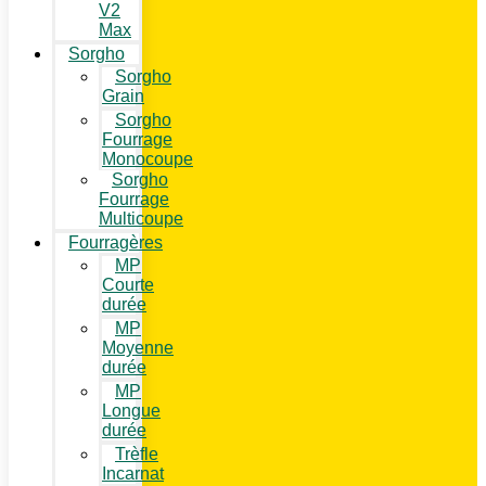
V2
Max
Sorgho
Sorgho
Grain
Sorgho
Fourrage
Monocoupe
Sorgho
Fourrage
Multicoupe
Fourragères
MP
Courte
durée
MP
Moyenne
durée
MP
Longue
durée
Trèfle
Incarnat