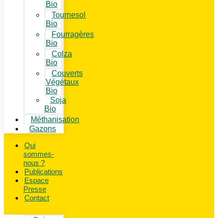
Bio
Tournesol
Bio
Fourragères
Bio
Colza
Bio
Couverts
Végétaux
Bio
Soja
Bio
Méthanisation
Gazons
Qui
sommes-
nous ?
Publications
Espace
Presse
Contact