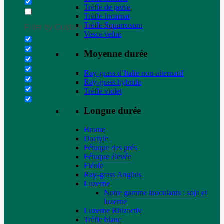
Trèfle de perse
Trèfle Incarnat
Trèfle Squarrosum
Filter by Custom Post Type
Vesce velue
Moyenne durée
Ray-grass d’Italie non-alternatif
Ray-grass hybride
Trèfle violet
Longue durée
Brome
Dactyle
Fétuque des prés
Fétuque élevée
Fléole
Ray-grass Anglais
Luzerne
Notre gamme inoculants : soja et
luzerne
Luzerne Rhizactiv
Trèfle blanc