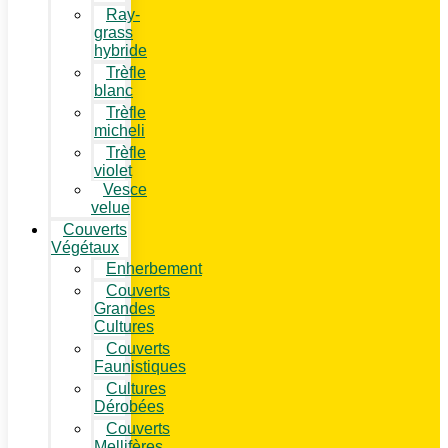
Ray-
grass
hybride
Trèfle
blanc
Trèfle
micheli
Trèfle
violet
Vesce
velue
Couverts
Végétaux
Enherbement
Couverts
Grandes
Cultures
Couverts
Faunistiques
Cultures
Dérobées
Couverts
Mellifères