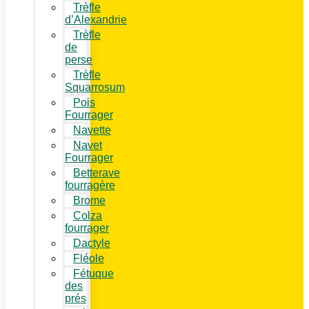
Trèfle
d’Alexandrie
Trèfle
de
perse
Trèfle
Squarrosum
Pois
Fourrager
Navette
Navet
Fourrager
Betterave
fourragère
Brome
Colza
fourrager
Dactyle
Fléole
Fétuque
des
prés