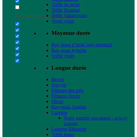
Trèfle de perse
Trèfle Incarnat
Trèfle Squarrosum
Filter by Custom Post Type
Vesce velue
Moyenne durée
Ray-grass d’Italie non-alternatif
Ray-grass hybride
Trèfle violet
Longue durée
Brome
Dactyle
Fétuque des prés
Fétuque élevée
Fléole
Ray-grass Anglais
Luzerne
Notre gamme inoculants : soja et
luzerne
Luzerne Rhizactiv
Trèfle blanc