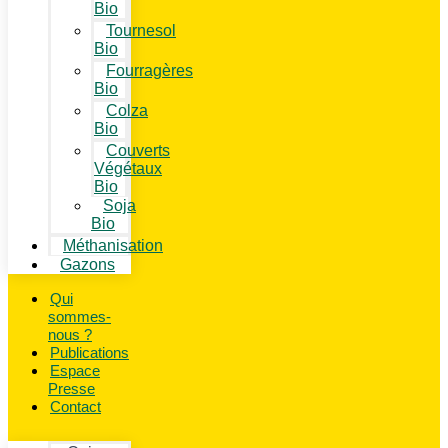
Bio
Tournesol
Bio
Fourragères
Bio
Colza
Bio
Couverts
Végétaux
Bio
Soja
Bio
Méthanisation
Gazons
Qui
sommes-
nous ?
Publications
Espace
Presse
Contact