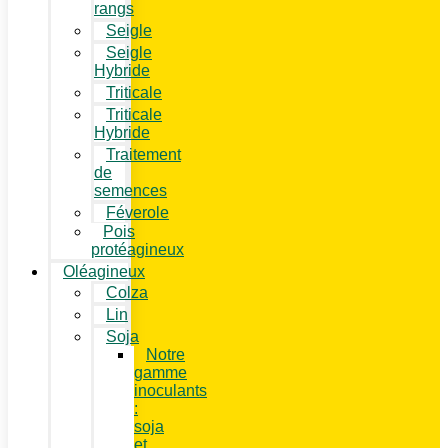
rangs
Seigle
Seigle
Hybride
Triticale
Triticale
Hybride
Traitement
de
semences
Féverole
Pois
protéagineux
Oléagineux
Colza
Lin
Soja
Notre
gamme
inoculants
:
soja
et