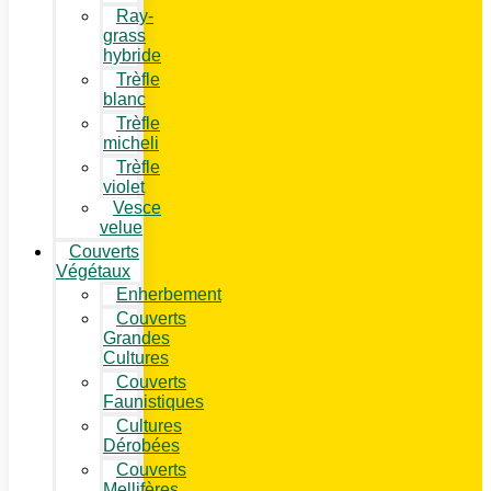
Ray-
grass
hybride
Trèfle
blanc
Trèfle
micheli
Trèfle
violet
Vesce
velue
Couverts
Végétaux
Enherbement
Couverts
Grandes
Cultures
Couverts
Faunistiques
Cultures
Dérobées
Couverts
Mellifères