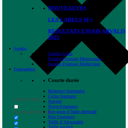
NOUVEAUTES
LES LABELS SF+
RESULTATS ESSAIS ARVALIS
2025
Sorgho
Sorgho Grain
Sorgho Fourrage Monocoupe
Sorgho Fourrage Multicoupe
Fourragères
Courte durée
Betterave fourragère
Colza fourrager
Generic filters
Navette
Navet Fourrager
Ray-grass d’Italie alternatif
Exact matches only
Pois Fourrager
Trèfle d’Alexandrie
Trèfle micheli