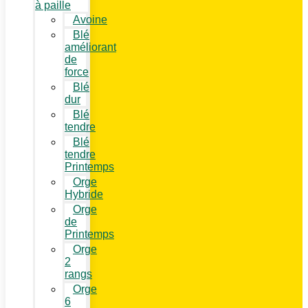
à paille
Avoine
Blé
améliorant
de
force
Blé
dur
Blé
tendre
Blé
tendre
Printemps
Orge
Hybride
Orge
de
Printemps
Orge
2
rangs
Orge
6