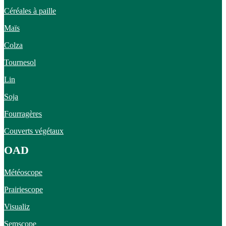
Céréales à paille
Maïs
Colza
Tournesol
Lin
Soja
Fourragères
Couverts végétaux
OAD
Météoscope
Prairiescope
Visualiz
Semscope