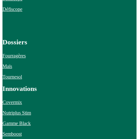
Défiscope
Dossiers
Fourragères
Maïs
Tournesol
Innovations
Covermix
Nutriplus Stim
Gamme Black
Semboost