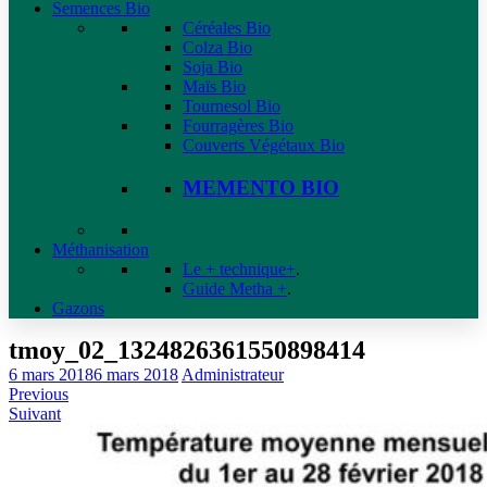
Semences Bio
Céréales Bio
Colza Bio
Soja Bio
Maïs Bio
Tournesol Bio
Fourragères Bio
Couverts Végétaux Bio
MEMENTO BIO
Méthanisation
Le + technique+
.
Guide Metha +
.
Gazons
tmoy_02_1324826361550898414
6 mars 2018
6 mars 2018
Administrateur
Previous
Suivant