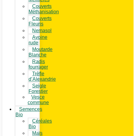
Couverts
Méthanisation
Couverts
Fleuris
Nemasol
Avoine
rude
Moutarde
Blanche
Radis
fourrager
Trèfle
d’Alexandrie
Seigle
Forestier
Vesce
commune
Semences
Bio
Céréales
Bio
Maïs