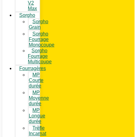
V2
Max
Sorgho
Sorgho
Grain
Sorgho
Fourrage
Monocoupe
Sorgho
Fourrage
Multicoupe
Fourragères
MP
Courte
durée
MP
Moyenne
durée
MP
Longue
durée
Trèfle
Incarnat