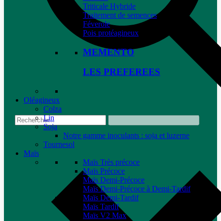
Triticale Hybride
Traitement de semences
Féverole
Pois protéagineux
MEMENTO
LES PREFEREES
Oléagineux
Colza
Lin
Soja
Notre gamme inoculants : soja et luzerne
Tournesol
Maïs
Maïs Très précoce
Maïs Précoce
Maïs Demi-Précoce
Maïs Demi-Précoce à Demi-Tardif
Maïs Demi-Tardif
Maïs Tardif
Maïs V2 Max