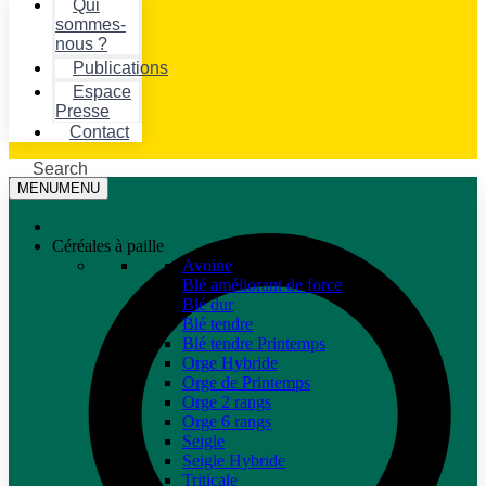
Qui
sommes-
nous ?
Publications
Espace
Presse
Contact
Search
MENU
MENU
Céréales à paille
Avoine
Blé améliorant de force
Blé dur
Blé tendre
Blé tendre Printemps
Orge Hybride
Orge de Printemps
Orge 2 rangs
Orge 6 rangs
Seigle
Seigle Hybride
Triticale