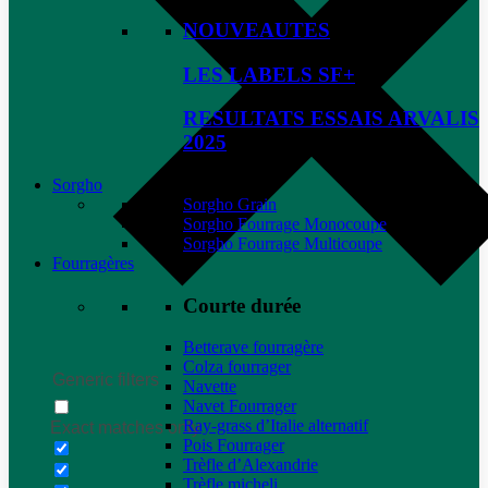
NOUVEAUTES
LES LABELS SF+
RESULTATS ESSAIS ARVALIS
2025
Sorgho
Sorgho Grain
Sorgho Fourrage Monocoupe
Sorgho Fourrage Multicoupe
Fourragères
Courte durée
Betterave fourragère
Colza fourrager
Generic filters
Navette
Navet Fourrager
Ray-grass d’Italie alternatif
Exact matches only
Pois Fourrager
Trèfle d’Alexandrie
Trèfle micheli