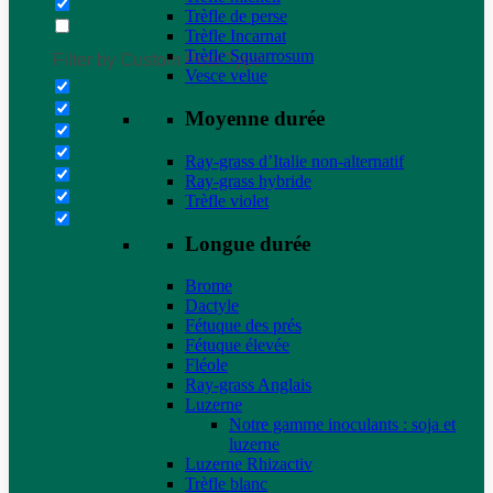
Trèfle de perse
Trèfle Incarnat
Trèfle Squarrosum
Filter by Custom Post Type
Vesce velue
Moyenne durée
Ray-grass d’Italie non-alternatif
Ray-grass hybride
Trèfle violet
Longue durée
Brome
Dactyle
Fétuque des prés
Fétuque élevée
Fléole
Ray-grass Anglais
Luzerne
Notre gamme inoculants : soja et
luzerne
Luzerne Rhizactiv
Trèfle blanc