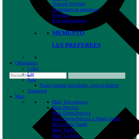
Triticale Hybride
Traitement de semences
Féverole
Pois protéagineux
MEMENTO
LES PREFEREES
Oléagineux
Colza
Lin
Soja
Notre gamme inoculants : soja et luzerne
Tournesol
Maïs
Maïs Très précoce
Maïs Précoce
Maïs Demi-Précoce
Maïs Demi-Précoce à Demi-Tardif
Maïs Demi-Tardif
Maïs Tardif
Maïs V2 Max