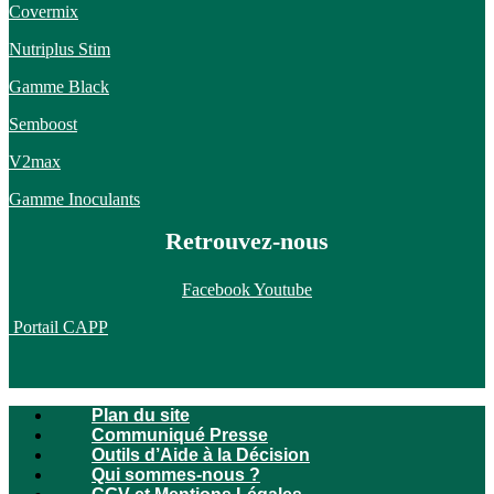
Covermix
Nutriplus Stim
Gamme Black
Semboost
V2max
Gamme Inoculants
Retrouvez-nous
Facebook
Youtube
Portail CAPP
Plan du site
Communiqué Presse
Outils d’Aide à la Décision
Qui sommes-nous ?