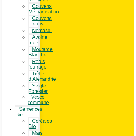
Couverts
Méthanisation
Couverts
Fleuris
Nemasol
Avoine
rude
Moutarde
Blanche
Radis
fourrager
Trèfle
d’Alexandrie
Seigle
Forestier
Vesce
commune
Semences
Bio
Céréales
Bio
Maïs