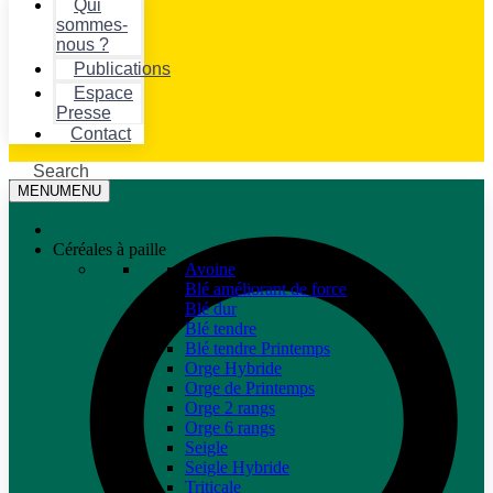
Qui
sommes-
nous ?
Publications
Espace
Presse
Contact
Search
MENU
MENU
Céréales à paille
Avoine
Blé améliorant de force
Blé dur
Blé tendre
Blé tendre Printemps
Orge Hybride
Orge de Printemps
Orge 2 rangs
Orge 6 rangs
Seigle
Seigle Hybride
Triticale