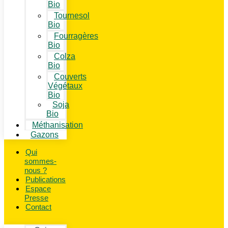
Bio
Tournesol
Bio
Fourragères
Bio
Colza
Bio
Couverts
Végétaux
Bio
Soja
Bio
Méthanisation
Gazons
Qui
sommes-
nous ?
Publications
Espace
Presse
Contact