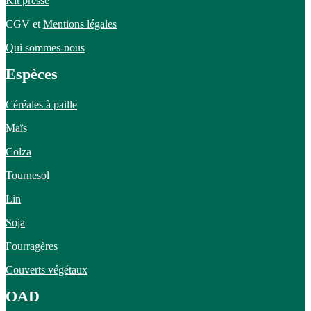
Kit presse
CGV et
Mentions légales
Qui sommes-nous
Espèces
Céréales à paille
Maïs
Colza
Tournesol
Lin
Soja
Fourragères
Couverts végétaux
OAD