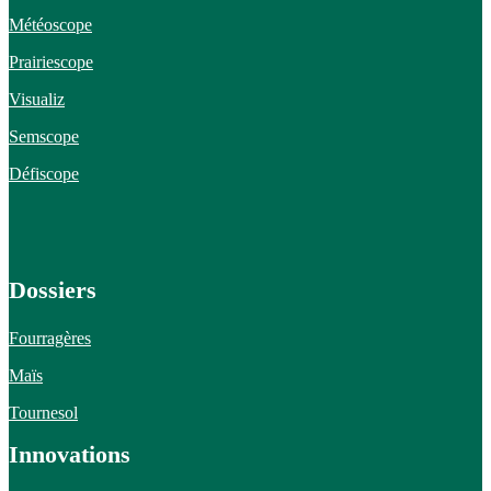
Météoscope
Prairiescope
Visualiz
Semscope
Défiscope
Dossiers
Fourragères
Maïs
Tournesol
Innovations