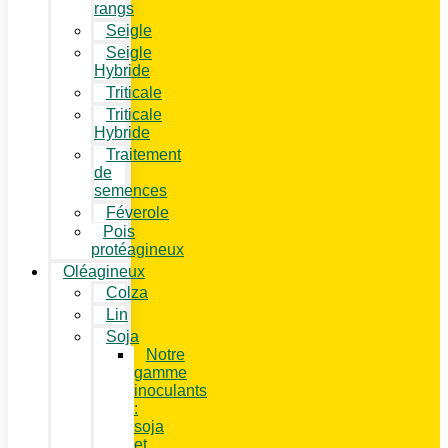
rangs
Seigle
Seigle
Hybride
Triticale
Triticale
Hybride
Traitement
de
semences
Féverole
Pois
protéagineux
Oléagineux
Colza
Lin
Soja
Notre
gamme
inoculants
:
soja
et