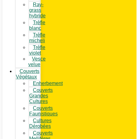
Ray-
grass
hybride
Trèfle
blanc
Trèfle
micheli
Trèfle
violet
Vesce
velue
Couverts
Végétaux
Enherbement
Couverts
Grandes
Cultures
Couverts
Faunistiques
Cultures
Dérobées
Couverts
Mellifères