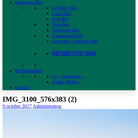
Semences Bio
Céréales Bio
Colza Bio
Soja Bio
Maïs Bio
Tournesol Bio
Fourragères Bio
Couverts Végétaux Bio
MEMENTO BIO
Méthanisation
Le + technique+
.
Guide Metha +
.
Gazons
IMG_3100_576x383 (2)
9 octobre 2017
Administrateur