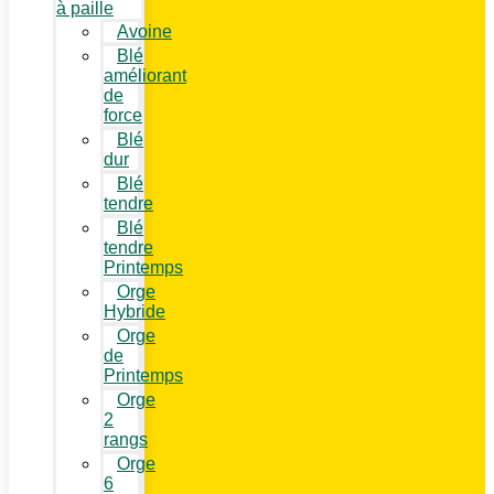
à paille
Avoine
Blé
améliorant
de
force
Blé
dur
Blé
tendre
Blé
tendre
Printemps
Orge
Hybride
Orge
de
Printemps
Orge
2
rangs
Orge
6