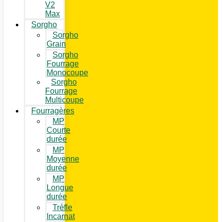
V2
Max
Sorgho
Sorgho
Grain
Sorgho
Fourrage
Monocoupe
Sorgho
Fourrage
Multicoupe
Fourragères
MP
Courte
durée
MP
Moyenne
durée
MP
Longue
durée
Trèfle
Incarnat