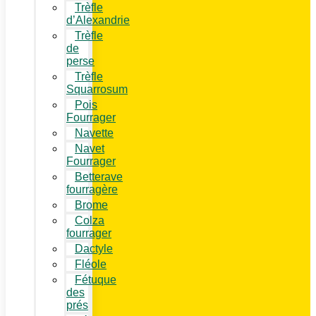
Trèfle
d’Alexandrie
Trèfle
de
perse
Trèfle
Squarrosum
Pois
Fourrager
Navette
Navet
Fourrager
Betterave
fourragère
Brome
Colza
fourrager
Dactyle
Fléole
Fétuque
des
prés