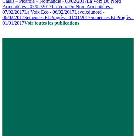
Calais – Picardie – Normandie - 08/02/2017
La Voix Du Nord
Armentières - 07/02/2017
La Voix Du Nord Armentières -
07/02/2017
La Voix Eco - 06/02/2017
Lavoixdunord -
06/02/2017
Semences Et Progrès - 01/01/2017
Semences Et Progrès -
01/01/2017
Voir toutes les publications