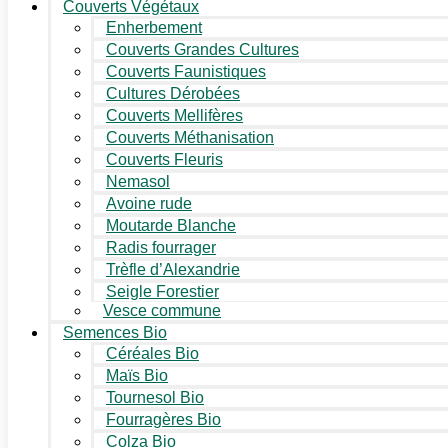
Couverts Végétaux
Enherbement
Couverts Grandes Cultures
Couverts Faunistiques
Cultures Dérobées
Couverts Mellifères
Couverts Méthanisation
Couverts Fleuris
Nemasol
Avoine rude
Moutarde Blanche
Radis fourrager
Trèfle d’Alexandrie
Seigle Forestier
Vesce commune
Semences Bio
Céréales Bio
Maïs Bio
Tournesol Bio
Fourragères Bio
Colza Bio