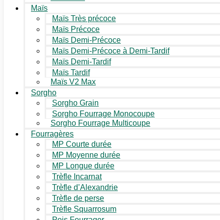
Maïs
Maïs Très précoce
Maïs Précoce
Maïs Demi-Précoce
Maïs Demi-Précoce à Demi-Tardif
Maïs Demi-Tardif
Maïs Tardif
Maïs V2 Max
Sorgho
Sorgho Grain
Sorgho Fourrage Monocoupe
Sorgho Fourrage Multicoupe
Fourragères
MP Courte durée
MP Moyenne durée
MP Longue durée
Trèfle Incarnat
Trèfle d’Alexandrie
Trèfle de perse
Trèfle Squarrosum
Pois Fourrager