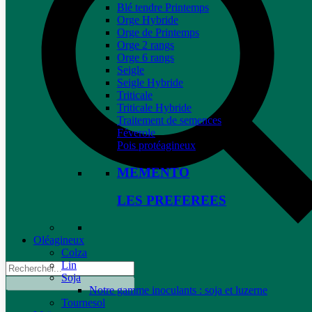
Blé tendre Printemps
Orge Hybride
Orge de Printemps
Orge 2 rangs
Orge 6 rangs
Seigle
Seigle Hybride
Triticale
Triticale Hybride
Traitement de semences
Féverole
Pois protéagineux
MEMENTO
LES PREFEREES
Oléagineux
Colza
Lin
Soja
Notre gamme inoculants : soja et luzerne
Tournesol