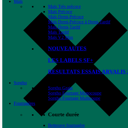
Maïs
Maïs Très précoce
Maïs Précoce
Maïs Demi-Précoce
Maïs Demi-Précoce à Demi-Tardif
Maïs Demi-Tardif
Maïs Tardif
Maïs V2 Max
NOUVEAUTES
LES LABELS SF+
RESULTATS ESSAIS ARVALIS 
Sorgho
Sorgho Grain
Sorgho Fourrage Monocoupe
Sorgho Fourrage Multicoupe
Fourragères
Courte durée
Betterave fourragère