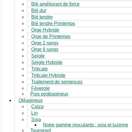
Blé améliorant de force
Blé dur
Blé tendre
Blé tendre Printemps
Orge Hybride
Orge de Printemps
Orge 2 rangs
Orge 6 rangs
Seigle
Seigle Hybride
Triticale
Triticale Hybride
Traitement de semences
Féverole
Pois protéagineux
Oléagineux
Colza
Lin
Soja
Notre gamme inoculants : soja et luzerne
Tournesol