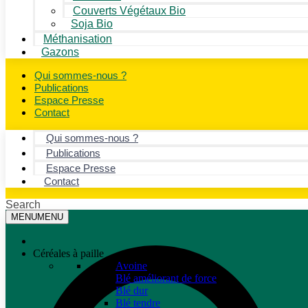
Couverts Végétaux Bio
Soja Bio
Méthanisation
Gazons
Qui sommes-nous ?
Publications
Espace Presse
Contact
Qui sommes-nous ?
Publications
Espace Presse
Contact
Search
MENU
MENU
Céréales à paille
Avoine
Blé améliorant de force
Blé dur
Blé tendre