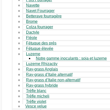
Navette
Navet Fourrager
Betterave fourragère
Brome
Colza fourrager
Dactyle
Fléole
Fétuque des prés
Fétuque élevée
Luzerne
Notre gamme inoculants : soja et luzerne
Luzerne Rhizactiv
Ray-grass Anglais
Ray-grass d’Italie alternatif
Ray-grass d’Italie non-alternatif
Ray-grass hybride
Trèfle blanc
Trèfle micheli
Trèfle violet
Vesce velue