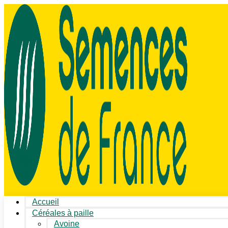
Accueil
Céréales à paille
Avoine