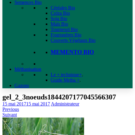
Semences Bio
Céréales Bio
Colza Bio
Soja Bio
Maïs Bio
Tournesol Bio
Fourragères Bio
Couverts Végétaux Bio
MEMENTO BIO
Méthanisation
Le + technique+
.
Guide Metha +
.
Gazons
gel_2_3noeuds1844207177045566307
15 mai 2017
15 mai 2017
Administrateur
Previous
Suivant