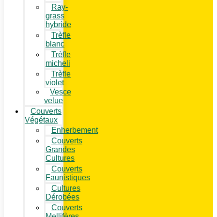
Ray-
grass
hybride
Trèfle
blanc
Trèfle
micheli
Trèfle
violet
Vesce
velue
Couverts
Végétaux
Enherbement
Couverts
Grandes
Cultures
Couverts
Faunistiques
Cultures
Dérobées
Couverts
Mellifères