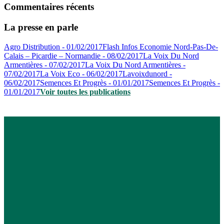
Commentaires récents
La presse en parle
Agro Distribution - 01/02/2017
Flash Infos Economie Nord-Pas-De-
Calais – Picardie – Normandie - 08/02/2017
La Voix Du Nord
Armentières - 07/02/2017
La Voix Du Nord Armentières -
07/02/2017
La Voix Eco - 06/02/2017
Lavoixdunord -
06/02/2017
Semences Et Progrès - 01/01/2017
Semences Et Progrès -
01/01/2017
Voir toutes les publications