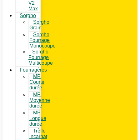
V2
Max
Sorgho
Sorgho
Grain
Sorgho
Fourrage
Monocoupe
Sorgho
Fourrage
Multicoupe
Fourragères
MP
Courte
durée
MP
Moyenne
durée
MP
Longue
durée
Trèfle
Incarnat