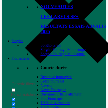
NOUVEAUTES
LES LABELS SF+
RESULTATS ESSAIS ARVALIS
2025
Sorgho
Sorgho Grain
Sorgho Fourrage Monocoupe
Sorgho Fourrage Multicoupe
Fourragères
Courte durée
Betterave fourragère
Colza fourrager
Generic filters
Navette
Navet Fourrager
Ray-grass d’Italie alternatif
Exact matches only
Pois Fourrager
Trèfle d’Alexandrie
Trèfle micheli