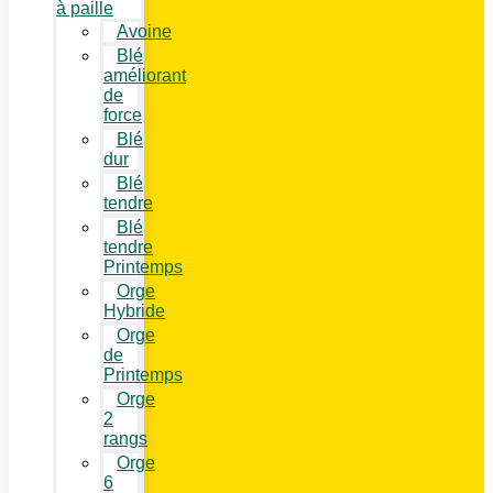
à paille
Avoine
Blé
améliorant
de
force
Blé
dur
Blé
tendre
Blé
tendre
Printemps
Orge
Hybride
Orge
de
Printemps
Orge
2
rangs
Orge
6