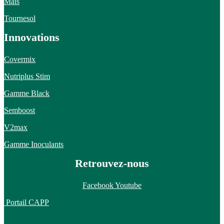
Maïs
Tournesol
Innovations
Covermix
Nutriplus Stim
Gamme Black
Semboost
V2max
Gamme Inoculants
Retrouvez-nous
Facebook
Youtube
Portail CAPP