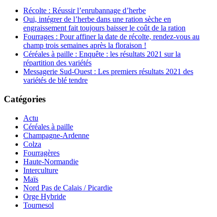
Récolte : Réussir l’enrubannage d’herbe
Oui, intégrer de l’herbe dans une ration sèche en
engraissement fait toujours baisser le coût de la ration
Fourrages : Pour affiner la date de récolte, rendez-vous au
champ trois semaines après la floraison !
Céréales à paille : Enquête : les résultats 2021 sur la
répartition des variétés
Messagerie Sud-Ouest : Les premiers résultats 2021 des
variétés de blé tendre
Catégories
Actu
Céréales à paille
Champagne-Ardenne
Colza
Fourragères
Haute-Normandie
Interculture
Maïs
Nord Pas de Calais / Picardie
Orge Hybride
Tournesol