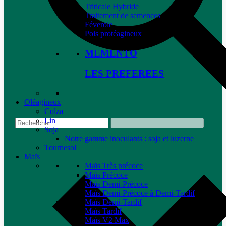
Triticale Hybride
Traitement de semences
Féverole
Pois protéagineux
MEMENTO
LES PREFEREES
Oléagineux
Colza
Lin
Soja
Notre gamme inoculants : soja et luzerne
Tournesol
Maïs
Maïs Très précoce
Maïs Précoce
Maïs Demi-Précoce
Maïs Demi-Précoce à Demi-Tardif
Maïs Demi-Tardif
Maïs Tardif
Maïs V2 Max