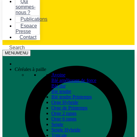
Qui
sommes-
nous ?
Publications
Espace
Presse
Contact
Search
MENU
MENU
Céréales à paille
Avoine
Blé améliorant de force
Blé dur
Blé tendre
Blé tendre Printemps
Orge Hybride
Orge de Printemps
Orge 2 rangs
Orge 6 rangs
Seigle
Seigle Hybride
Triticale