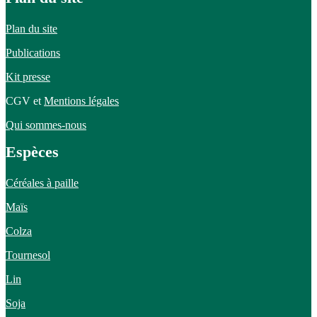
Plan du site
Publications
Kit presse
CGV et
Mentions légales
Qui sommes-nous
Espèces
Céréales à paille
Maïs
Colza
Tournesol
Lin
Soja