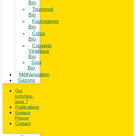
Bio
Tournesol
Bio
Fourragères
Bio
Colza
Bio
Couverts
Végétaux
Bio
Soja
Bio
Méthanisation
Gazons
Qui
sommes-
nous ?
Publications
Espace
Presse
Contact