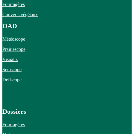
Fourragères
Couverts végétaux
OAD
Météoscope
Prairiescope
Visualiz
Semscope
Défiscope
Dossiers
Fourragères