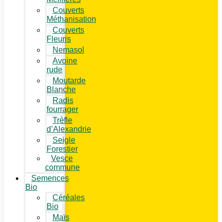
Couverts
Méthanisation
Couverts
Fleuris
Nemasol
Avoine
rude
Moutarde
Blanche
Radis
fourrager
Trèfle
d’Alexandrie
Seigle
Forestier
Vesce
commune
Semences
Bio
Céréales
Bio
Maïs