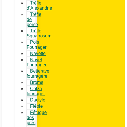
Trèfle
d’Alexandrie
Trèfle
de
perse
Trèfle
Squarrosum
Pois
Fourrager
Navette
Navet
Fourrager
Betterave
fourragère
Brome
Colza
fourrager
Dactyle
Fléole
Fétuque
des
prés