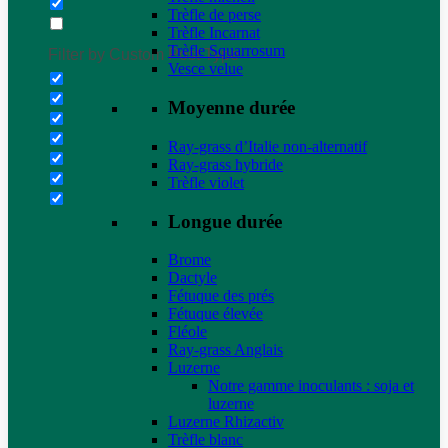
Trèfle de perse
Trèfle Incarnat
Trèfle Squarrosum
Filter by Custom Post Type
Vesce velue
Moyenne durée
Ray-grass d’Italie non-alternatif
Ray-grass hybride
Trèfle violet
Longue durée
Brome
Dactyle
Fétuque des prés
Fétuque élevée
Fléole
Ray-grass Anglais
Luzerne
Notre gamme inoculants : soja et
luzerne
Luzerne Rhizactiv
Trèfle blanc