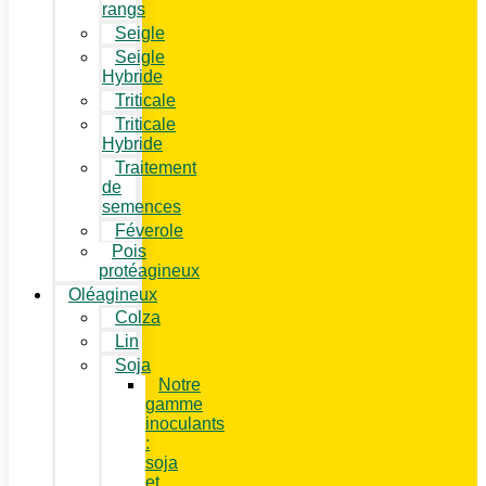
rangs
Seigle
Seigle
Hybride
Triticale
Triticale
Hybride
Traitement
de
semences
Féverole
Pois
protéagineux
Oléagineux
Colza
Lin
Soja
Notre
gamme
inoculants
:
soja
et