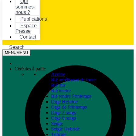
Qui
sommes-
nous ?
Publications
Espace
Presse
Contact
Search
MENU
MENU
Céréales à paille
Avoine
Blé améliorant de force
Blé dur
Blé tendre
Blé tendre Printemps
Orge Hybride
Orge de Printemps
Orge 2 rangs
Orge 6 rangs
Seigle
Seigle Hybride
Triticale