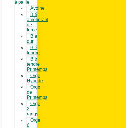
à paille
Avoine
Blé
améliorant
de
force
Blé
dur
Blé
tendre
Blé
tendre
Printemps
Orge
Hybride
Orge
de
Printemps
Orge
2
rangs
Orge
6