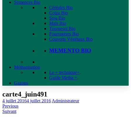
Semences Bio
Céréales Bio
Colza Bio
Soja Bio
Maïs Bio
Tournesol Bio
Fourragères Bio
Couverts Végétaux Bio
MEMENTO BIO
Méthanisation
Le + technique+
.
Guide Metha +
.
Gazons
carte4_juin491
4 juillet 2016
4 juillet 2016
Administrateur
Previous
Suivant