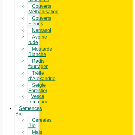
Couverts
Méthanisation
Couverts
Fleuris
Nemasol
Avoine
rude
Moutarde
Blanche
Radis
fourrager
Trèfle
d’Alexandrie
Seigle
Forestier
Vesce
commune
Semences
Bio
Céréales
Bio
Maïs