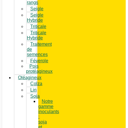
rangs
Seigle
Seigle
Hybride
Triticale
Triticale
Hybride
Traitement
de
semences
Féverole
Pois
protéagineux
Oléagineux
Colza
Lin
Soja
Notre
gamme
inoculants
:
soja
et