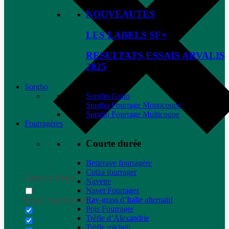
NOUVEAUTES
LES LABELS SF+
RESULTATS ESSAIS ARVALIS
2025
Sorgho
Sorgho Grain
Sorgho Fourrage Monocoupe
Sorgho Fourrage Multicoupe
Fourragères
Courte durée
Betterave fourragère
Colza fourrager
Generic filters
Navette
Navet Fourrager
Ray-grass d’Italie alternatif
Exact matches only
Pois Fourrager
Trèfle d’Alexandrie
Trèfle micheli