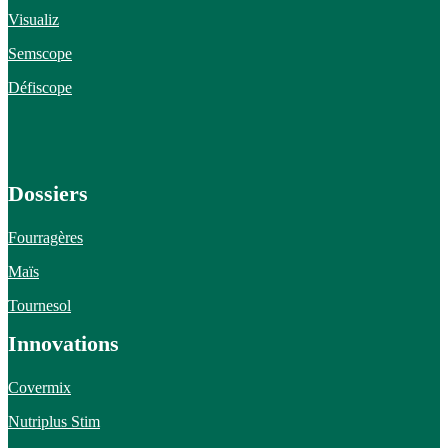
Visualiz
Semscope
Défiscope
Dossiers
Fourragères
Maïs
Tournesol
Innovations
Covermix
Nutriplus Stim