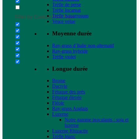
Trèfle de perse
Trèfle Incarnat
Trèfle Squarrosum
Filter by Custom Post Type
Vesce velue
Moyenne durée
Ray-grass d’Italie non-alternatif
Ray-grass hybride
Trèfle violet
Longue durée
Brome
Dactyle
Fétuque des prés
Fétuque élevée
Fléole
Ray-grass Anglais
Luzerne
Notre gamme inoculants : soja et
luzerne
Luzerne Rhizactiv
Trèfle blanc