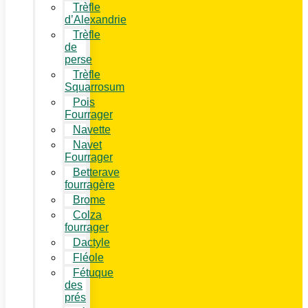
Trèfle
d’Alexandrie
Trèfle
de
perse
Trèfle
Squarrosum
Pois
Fourrager
Navette
Navet
Fourrager
Betterave
fourragère
Brome
Colza
fourrager
Dactyle
Fléole
Fétuque
des
prés