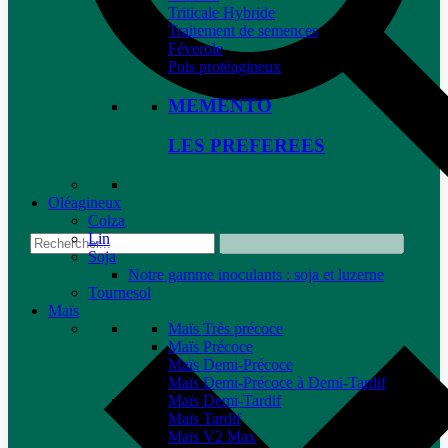
Triticale Hybride
Traitement de semences
Féverole
Pois protéagineux
MEMENTO
LES PREFEREES
Oléagineux
Colza
Lin
Soja
Notre gamme inoculants : soja et luzerne
Tournesol
Maïs
Maïs Très précoce
Maïs Précoce
Maïs Demi-Précoce
Maïs Demi-Précoce à Demi-Tardif
Maïs Demi-Tardif
Maïs Tardif
Maïs V2 Max