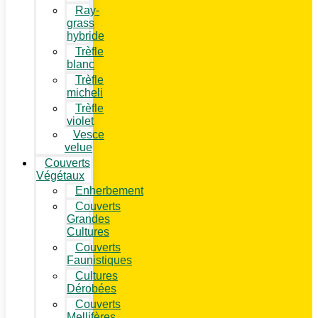
Ray-
grass
hybride
Trèfle
blanc
Trèfle
micheli
Trèfle
violet
Vesce
velue
Couverts
Végétaux
Enherbement
Couverts
Grandes
Cultures
Couverts
Faunistiques
Cultures
Dérobées
Couverts
Mellifères