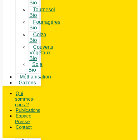
Bio
Tournesol
Bio
Fourragères
Bio
Colza
Bio
Couverts
Végétaux
Bio
Soja
Bio
Méthanisation
Gazons
Qui
sommes-
nous ?
Publications
Espace
Presse
Contact