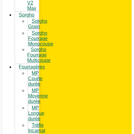
V2
Max
Sorgho
Sorgho
Grain
Sorgho
Fourrage
Monocoupe
Sorgho
Fourrage
Multicoupe
Fourragères
MP
Courte
durée
MP
Moyenne
durée
MP
Longue
durée
Trèfle
Incarnat