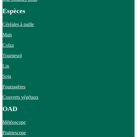
Espèces
Céréales à paille
Maïs
Colza
Tournesol
Lin
Soja
Fourragères
Couverts végétaux
OAD
Météoscope
Prairiescope