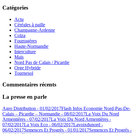
Catégories
Actu
Céréales à paille
Champagne-Ardenne
Colza
Fourragères
Haute-Normandie
Interculture
Maïs
Nord Pas de Calais / Picardie
Orge Hybride
Tournesol
Commentaires récents
La presse en parle
Agro Distribution - 01/02/2017
Flash Infos Economie Nord-Pas-De-
Calais – Picardie – Normandie - 08/02/2017
La Voix Du Nord
Armentières - 07/02/2017
La Voix Du Nord Armentières -
07/02/2017
La Voix Eco - 06/02/2017
Lavoixdunord -
06/02/2017
Semences Et Progrès - 01/01/2017
Semences Et Progrès -