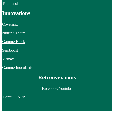
Tournesol
Innovations
Covermix
Nutriplus Stim
Gamme Black
Semboost
V2max
Gamme Inoculants
Retrouvez-nous
Facebook
Youtube
Portail CAPP