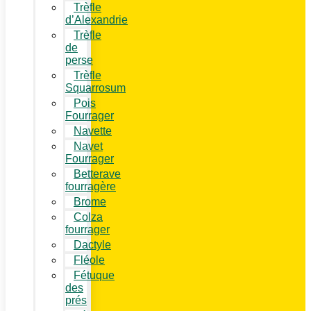
Trèfle
d’Alexandrie
Trèfle
de
perse
Trèfle
Squarrosum
Pois
Fourrager
Navette
Navet
Fourrager
Betterave
fourragère
Brome
Colza
fourrager
Dactyle
Fléole
Fétuque
des
prés