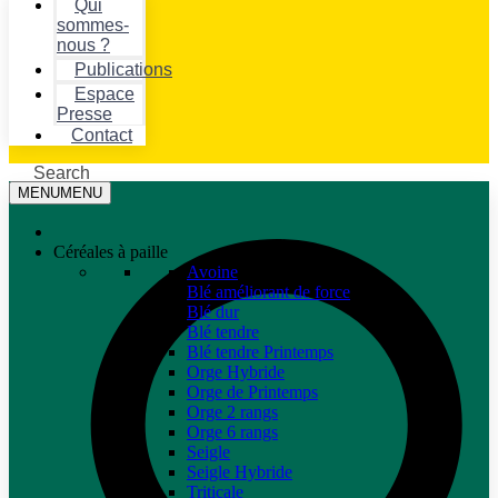
Qui
sommes-
nous ?
Publications
Espace
Presse
Contact
Search
MENU
MENU
Céréales à paille
Avoine
Blé améliorant de force
Blé dur
Blé tendre
Blé tendre Printemps
Orge Hybride
Orge de Printemps
Orge 2 rangs
Orge 6 rangs
Seigle
Seigle Hybride
Triticale