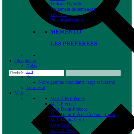
Triticale Hybride
Traitement de semences
Féverole
Pois protéagineux
MEMENTO
LES PREFEREES
Oléagineux
Colza
Lin
Soja
Notre gamme inoculants : soja et luzerne
Tournesol
Maïs
Maïs Très précoce
Maïs Précoce
Maïs Demi-Précoce
Maïs Demi-Précoce à Demi-Tardif
Maïs Demi-Tardif
Maïs Tardif
Maïs V2 Max