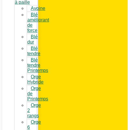
à paille
Avoine
Blé
améliorant
de
force
Blé
dur
Blé
tendre
Blé
tendre
Printemps
Orge
Hybride
Orge
de
Printemps
Orge
2
rangs
Orge
6