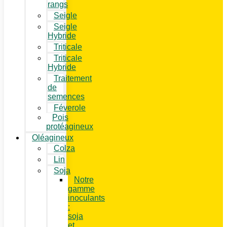
rangs
Seigle
Seigle
Hybride
Triticale
Triticale
Hybride
Traitement
de
semences
Féverole
Pois
protéagineux
Oléagineux
Colza
Lin
Soja
Notre
gamme
inoculants
:
soja
et