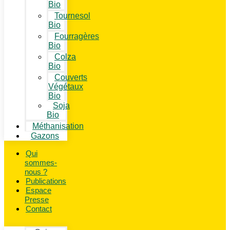
Bio
Tournesol
Bio
Fourragères
Bio
Colza
Bio
Couverts
Végétaux
Bio
Soja
Bio
Méthanisation
Gazons
Qui
sommes-
nous ?
Publications
Espace
Presse
Contact