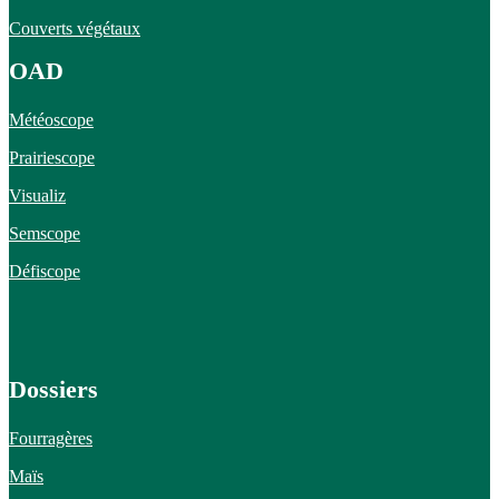
Couverts végétaux
OAD
Météoscope
Prairiescope
Visualiz
Semscope
Défiscope
Dossiers
Fourragères
Maïs