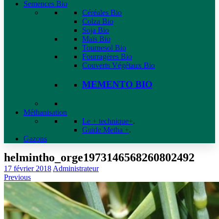
Semences Bio
Céréales Bio
Colza Bio
Soja Bio
Maïs Bio
Tournesol Bio
Fourragères Bio
Couverts Végétaux Bio
MEMENTO BIO
Méthanisation
Le + technique+
.
Guide Metha +
.
Gazons
helmintho_orge1973146568260802492
17 février 2018
Administrateur
Previous