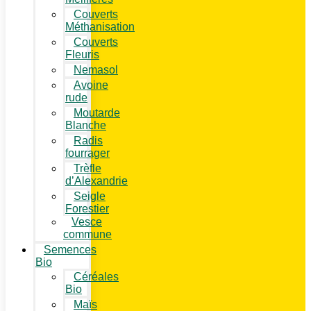
Couverts
Méthanisation
Couverts
Fleuris
Nemasol
Avoine
rude
Moutarde
Blanche
Radis
fourrager
Trèfle
d’Alexandrie
Seigle
Forestier
Vesce
commune
Semences
Bio
Céréales
Bio
Maïs