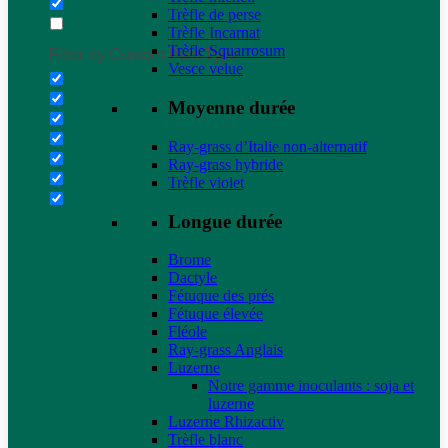
Trèfle de perse
Trèfle Incarnat
Trèfle Squarrosum
Filter by Custom Post Type
Vesce velue
Moyenne durée
Ray-grass d’Italie non-alternatif
Ray-grass hybride
Trèfle violet
Longue durée
Brome
Dactyle
Fétuque des prés
Fétuque élevée
Fléole
Ray-grass Anglais
Luzerne
Notre gamme inoculants : soja et
luzerne
Luzerne Rhizactiv
Trèfle blanc