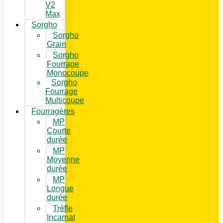
V2
Max
Sorgho
Sorgho
Grain
Sorgho
Fourrage
Monocoupe
Sorgho
Fourrage
Multicoupe
Fourragères
MP
Courte
durée
MP
Moyenne
durée
MP
Longue
durée
Trèfle
Incarnat