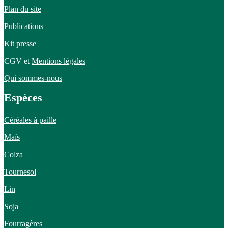
Plan du site
Publications
Kit presse
CGV et
Mentions légales
Qui sommes-nous
Espèces
Céréales à paille
Maïs
Colza
Tournesol
Lin
Soja
Fourragères