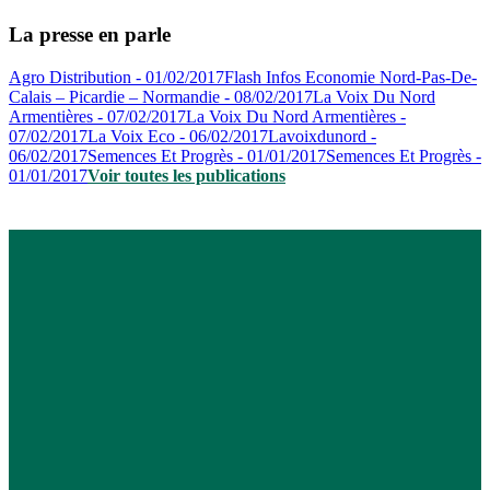
La presse en parle
Agro Distribution - 01/02/2017
Flash Infos Economie Nord-Pas-De-
Calais – Picardie – Normandie - 08/02/2017
La Voix Du Nord
Armentières - 07/02/2017
La Voix Du Nord Armentières -
07/02/2017
La Voix Eco - 06/02/2017
Lavoixdunord -
06/02/2017
Semences Et Progrès - 01/01/2017
Semences Et Progrès -
01/01/2017
Voir toutes les publications