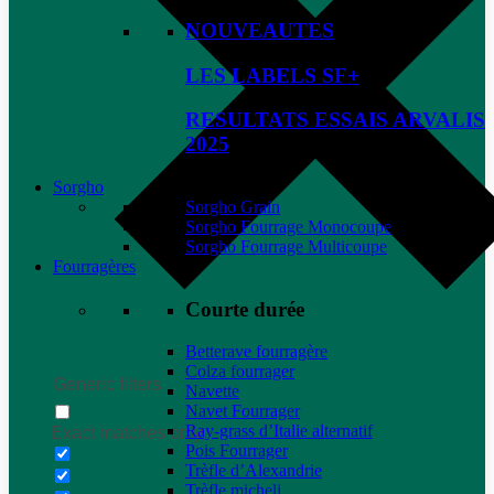
NOUVEAUTES
LES LABELS SF+
RESULTATS ESSAIS ARVALIS
2025
Sorgho
Sorgho Grain
Sorgho Fourrage Monocoupe
Sorgho Fourrage Multicoupe
Fourragères
Courte durée
Betterave fourragère
Colza fourrager
Generic filters
Navette
Navet Fourrager
Ray-grass d’Italie alternatif
Exact matches only
Pois Fourrager
Trèfle d’Alexandrie
Trèfle micheli