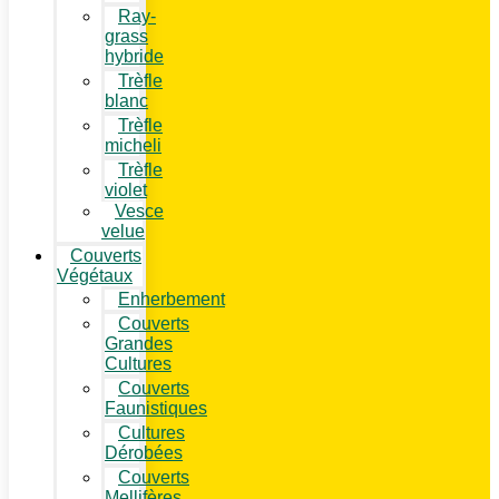
Ray-
grass
hybride
Trèfle
blanc
Trèfle
micheli
Trèfle
violet
Vesce
velue
Couverts
Végétaux
Enherbement
Couverts
Grandes
Cultures
Couverts
Faunistiques
Cultures
Dérobées
Couverts
Mellifères