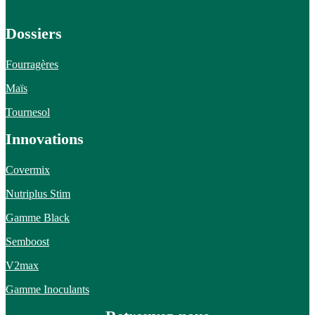
Dossiers
Fourragères
Maïs
Tournesol
Innovations
Covermix
Nutriplus Stim
Gamme Black
Semboost
V2max
Gamme Inoculants