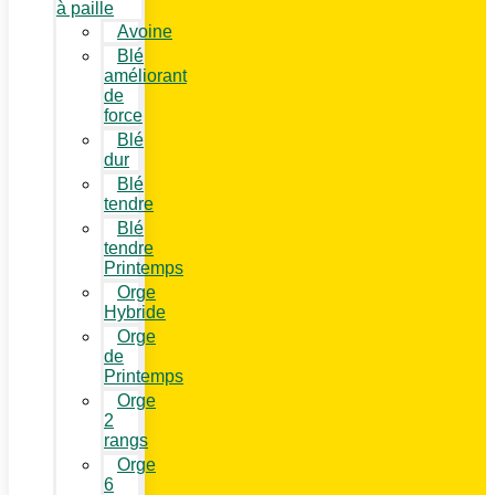
à paille
Avoine
Blé
améliorant
de
force
Blé
dur
Blé
tendre
Blé
tendre
Printemps
Orge
Hybride
Orge
de
Printemps
Orge
2
rangs
Orge
6