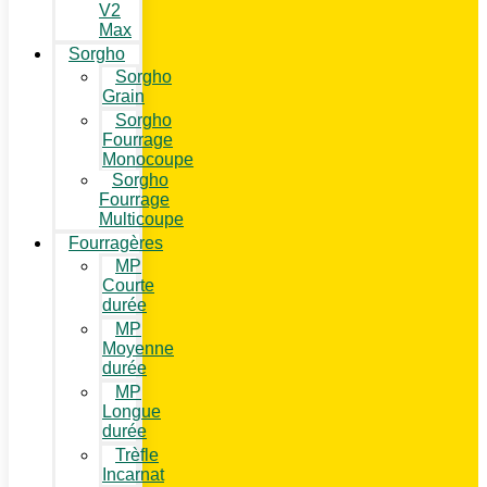
V2
Max
Sorgho
Sorgho
Grain
Sorgho
Fourrage
Monocoupe
Sorgho
Fourrage
Multicoupe
Fourragères
MP
Courte
durée
MP
Moyenne
durée
MP
Longue
durée
Trèfle
Incarnat