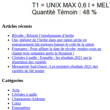
Articles récents
Récolte : Réussir l’enrubannage d’herbe
Oui, intégrer de l’herbe dans une ration sèche en
engraissement fait toujours baisser le coût de la ration
Fourrages : Pour affiner la date de récolte, rendez-vous au
champ trois semaines après la floraison !
Céréales à paille : Enquête : les résultats 2021 sur la
répartition des variétés
Messagerie Sud-Ouest : Les premiers résultats 2021 des
variétés de blé tendre
Catégories
Actu
Céréales à paille
Champagne-Ardenne
Colza
Fourragères