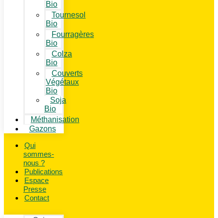
Bio
Tournesol
Bio
Fourragères
Bio
Colza
Bio
Couverts
Végétaux
Bio
Soja
Bio
Méthanisation
Gazons
Qui
sommes-
nous ?
Publications
Espace
Presse
Contact