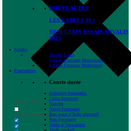
NOUVEAUTES
LES LABELS SF+
RESULTATS ESSAIS ARVALIS
2025
Sorgho
Sorgho Grain
Sorgho Fourrage Monocoupe
Sorgho Fourrage Multicoupe
Fourragères
Courte durée
Betterave fourragère
Colza fourrager
Generic filters
Navette
Navet Fourrager
Ray-grass d’Italie alternatif
Exact matches only
Pois Fourrager
Trèfle d’Alexandrie
Trèfle micheli