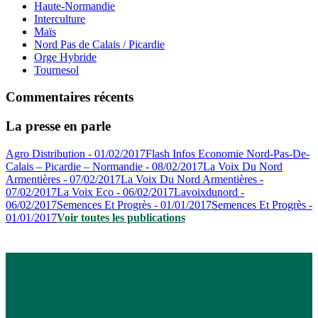
Haute-Normandie
Interculture
Maïs
Nord Pas de Calais / Picardie
Orge Hybride
Tournesol
Commentaires récents
La presse en parle
Agro Distribution - 01/02/2017
Flash Infos Economie Nord-Pas-De-
Calais – Picardie – Normandie - 08/02/2017
La Voix Du Nord
Armentières - 07/02/2017
La Voix Du Nord Armentières -
07/02/2017
La Voix Eco - 06/02/2017
Lavoixdunord -
06/02/2017
Semences Et Progrès - 01/01/2017
Semences Et Progrès -
01/01/2017
Voir toutes les publications