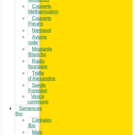
Couverts
Méthanisation
Couverts
Fleuris
Nemasol
Avoine
rude
Moutarde
Blanche
Radis
fourrager
Trèfle
d’Alexandrie
Seigle
Forestier
Vesce
commune
Semences
Bio
Céréales
Bio
Maïs