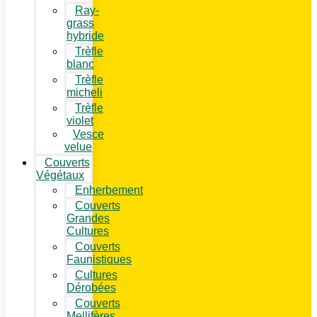
Ray-
grass
hybride
Trèfle
blanc
Trèfle
micheli
Trèfle
violet
Vesce
velue
Couverts
Végétaux
Enherbement
Couverts
Grandes
Cultures
Couverts
Faunistiques
Cultures
Dérobées
Couverts
Mellifères