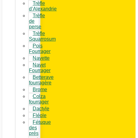
Trèfle
d’Alexandrie
Trèfle
de
perse
Trèfle
Squarrosum
Pois
Fourrager
Navette
Navet
Fourrager
Betterave
fourragère
Brome
Colza
fourrager
Dactyle
Fléole
Fétuque
des
prés