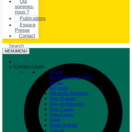
Qui
sommes-
nous ?
Publications
Espace
Presse
Contact
Search
MENU
MENU
Céréales à paille
Avoine
Blé améliorant de force
Blé dur
Blé tendre
Blé tendre Printemps
Orge Hybride
Orge de Printemps
Orge 2 rangs
Orge 6 rangs
Seigle
Seigle Hybride
Triticale