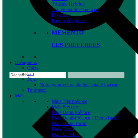
Triticale Hybride
Traitement de semences
Féverole
Pois protéagineux
MEMENTO
LES PREFEREES
Oléagineux
Colza
Lin
Soja
Notre gamme inoculants : soja et luzerne
Tournesol
Maïs
Maïs Très précoce
Maïs Précoce
Maïs Demi-Précoce
Maïs Demi-Précoce à Demi-Tardif
Maïs Demi-Tardif
Maïs Tardif
Maïs V2 Max