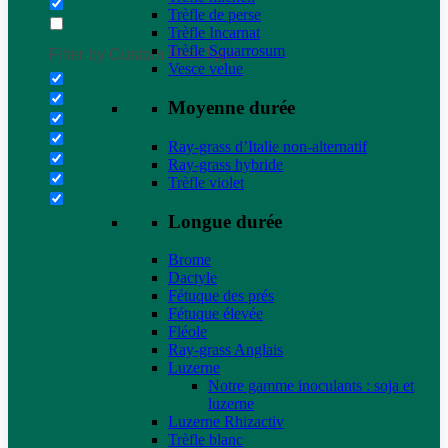
Trèfle de perse
Trèfle Incarnat
Trèfle Squarrosum
Filter by Custom Post Type
Vesce velue
Moyenne durée
Ray-grass d’Italie non-alternatif
Ray-grass hybride
Trèfle violet
Longue durée
Brome
Dactyle
Fétuque des prés
Fétuque élevée
Fléole
Ray-grass Anglais
Luzerne
Notre gamme inoculants : soja et
luzerne
Luzerne Rhizactiv
Trèfle blanc