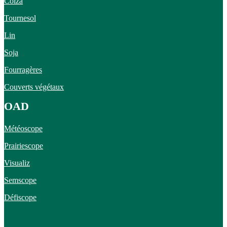
Colza
Tournesol
Lin
Soja
Fourragères
Couverts végétaux
OAD
Météoscope
Prairiescope
Visualiz
Semscope
Défiscope