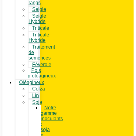
rangs
Seigle
Seigle
Hybride
Triticale
Triticale
Hybride
Traitement
de
semences
Féverole
Pois
protéagineux
Oléagineux
Colza
Lin
Soja
Notre
gamme
inoculants
:
soja
et