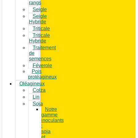
rangs
Seigle
Seigle
Hybride
Triticale
Triticale
Hybride
Traitement
de
semences
Féverole
Pois
protéagineux
Oléagineux
Colza
Lin
Soja
Notre
gamme
inoculants
:
soja
et