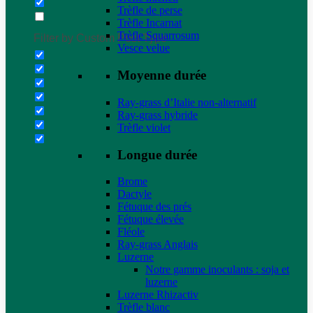
Trèfle de perse
Trèfle Incarnat
Trèfle Squarrosum
Filter by Custom Post Type
Vesce velue
Moyenne durée
Ray-grass d’Italie non-alternatif
Ray-grass hybride
Trèfle violet
Longue durée
Brome
Dactyle
Fétuque des prés
Fétuque élevée
Fléole
Ray-grass Anglais
Luzerne
Notre gamme inoculants : soja et
luzerne
Luzerne Rhizactiv
Trèfle blanc