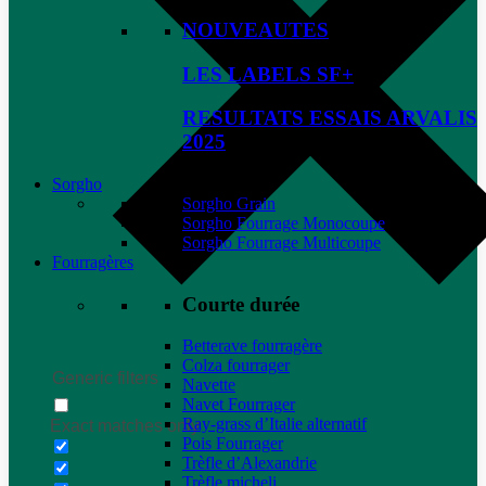
NOUVEAUTES
LES LABELS SF+
RESULTATS ESSAIS ARVALIS
2025
Sorgho
Sorgho Grain
Sorgho Fourrage Monocoupe
Sorgho Fourrage Multicoupe
Fourragères
Courte durée
Betterave fourragère
Colza fourrager
Generic filters
Navette
Navet Fourrager
Ray-grass d’Italie alternatif
Exact matches only
Pois Fourrager
Trèfle d’Alexandrie
Trèfle micheli