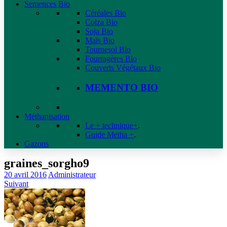
Semences Bio
Céréales Bio
Colza Bio
Soja Bio
Maïs Bio
Tournesol Bio
Fourragères Bio
Couverts Végétaux Bio
MEMENTO BIO
Méthanisation
Le + technique+
.
Guide Metha +
.
Gazons
graines_sorgho9
20 avril 2016
Administrateur
Suivant