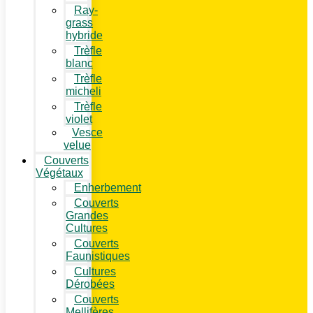
Ray-
grass
hybride
Trèfle
blanc
Trèfle
micheli
Trèfle
violet
Vesce
velue
Couverts
Végétaux
Enherbement
Couverts
Grandes
Cultures
Couverts
Faunistiques
Cultures
Dérobées
Couverts
Mellifères