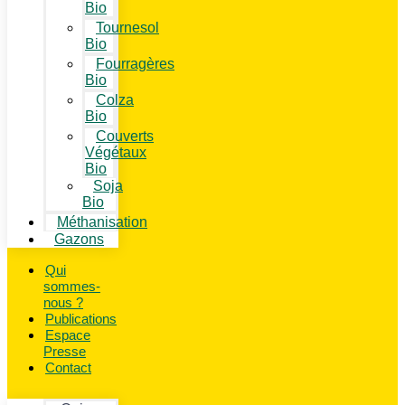
Bio
Tournesol
Bio
Fourragères
Bio
Colza
Bio
Couverts
Végétaux
Bio
Soja
Bio
Méthanisation
Gazons
Qui
sommes-
nous ?
Publications
Espace
Presse
Contact