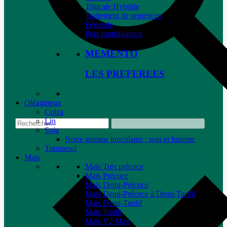
Triticale Hybride
Traitement de semences
Féverole
Pois protéagineux
MEMENTO
LES PREFEREES
Oléagineux
Colza
Lin
Soja
Notre gamme inoculants : soja et luzerne
Tournesol
Maïs
Maïs Très précoce
Maïs Précoce
Maïs Demi-Précoce
Maïs Demi-Précoce à Demi-Tardif
Maïs Demi-Tardif
Maïs Tardif
Maïs V2 Max