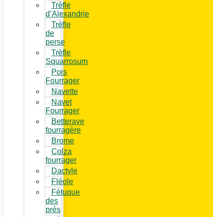
Trèfle
d’Alexandrie
Trèfle
de
perse
Trèfle
Squarrosum
Pois
Fourrager
Navette
Navet
Fourrager
Betterave
fourragère
Brome
Colza
fourrager
Dactyle
Fléole
Fétuque
des
prés