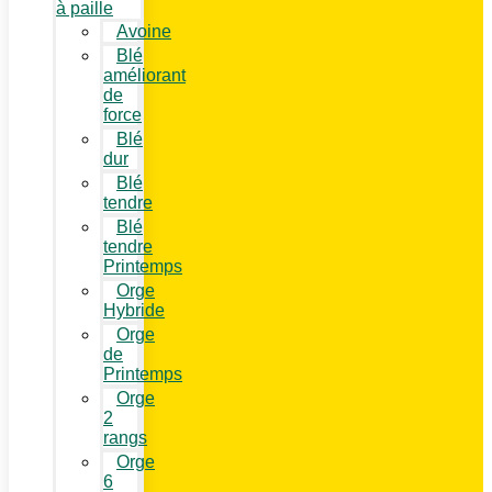
à paille
Avoine
Blé
améliorant
de
force
Blé
dur
Blé
tendre
Blé
tendre
Printemps
Orge
Hybride
Orge
de
Printemps
Orge
2
rangs
Orge
6