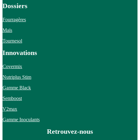
Dossiers
Fourragères
Maïs
Tournesol
Innovations
Covermix
Nutriplus Stim
Gamme Black
Semboost
V2max
Gamme Inoculants
Retrouvez-nous