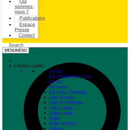
Qui
sommes-
nous ?
Publications
Espace
Presse
Contact
Search
MENU
MENU
Céréales à paille
Avoine
Blé améliorant de force
Blé dur
Blé tendre
Blé tendre Printemps
Orge Hybride
Orge de Printemps
Orge 2 rangs
Orge 6 rangs
Seigle
Seigle Hybride
Triticale