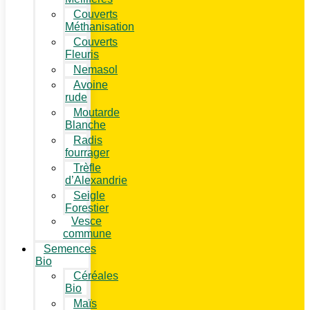
Couverts
Méthanisation
Couverts
Fleuris
Nemasol
Avoine
rude
Moutarde
Blanche
Radis
fourrager
Trèfle
d’Alexandrie
Seigle
Forestier
Vesce
commune
Semences
Bio
Céréales
Bio
Maïs