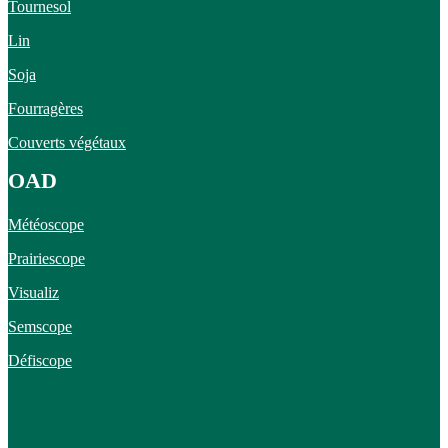
Tournesol
Lin
Soja
Fourragères
Couverts végétaux
OAD
Météoscope
Prairiescope
Visualiz
Semscope
Défiscope