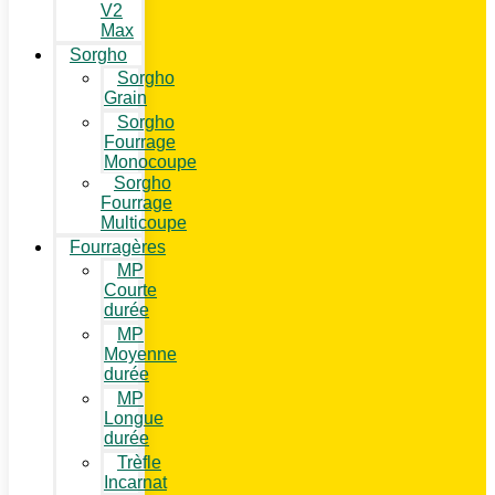
V2
Max
Sorgho
Sorgho
Grain
Sorgho
Fourrage
Monocoupe
Sorgho
Fourrage
Multicoupe
Fourragères
MP
Courte
durée
MP
Moyenne
durée
MP
Longue
durée
Trèfle
Incarnat