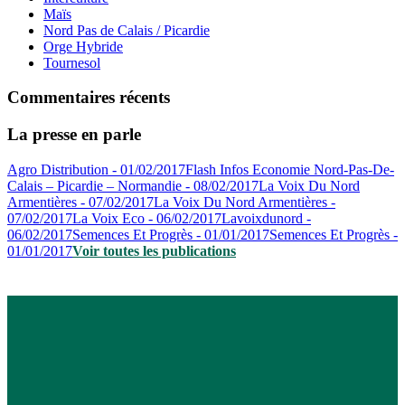
Maïs
Nord Pas de Calais / Picardie
Orge Hybride
Tournesol
Commentaires récents
La presse en parle
Agro Distribution - 01/02/2017
Flash Infos Economie Nord-Pas-De-
Calais – Picardie – Normandie - 08/02/2017
La Voix Du Nord
Armentières - 07/02/2017
La Voix Du Nord Armentières -
07/02/2017
La Voix Eco - 06/02/2017
Lavoixdunord -
06/02/2017
Semences Et Progrès - 01/01/2017
Semences Et Progrès -
01/01/2017
Voir toutes les publications