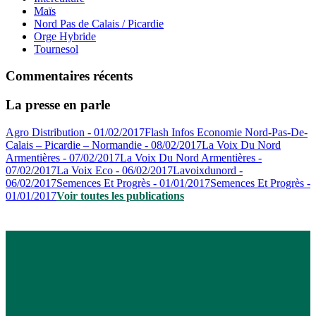
Maïs
Nord Pas de Calais / Picardie
Orge Hybride
Tournesol
Commentaires récents
La presse en parle
Agro Distribution - 01/02/2017
Flash Infos Economie Nord-Pas-De-
Calais – Picardie – Normandie - 08/02/2017
La Voix Du Nord
Armentières - 07/02/2017
La Voix Du Nord Armentières -
07/02/2017
La Voix Eco - 06/02/2017
Lavoixdunord -
06/02/2017
Semences Et Progrès - 01/01/2017
Semences Et Progrès -
01/01/2017
Voir toutes les publications