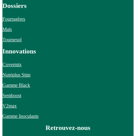
Dossiers
Fourragères
Maïs
Tournesol
Innovations
Covermix
Nutriplus Stim
Gamme Black
Semboost
V2max
Gamme Inoculants
Retrouvez-nous