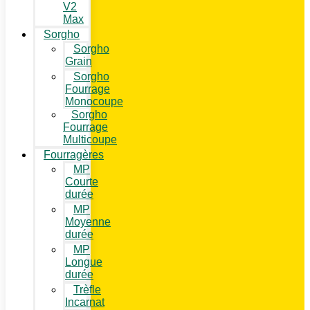
V2
Max
Sorgho
Sorgho
Grain
Sorgho
Fourrage
Monocoupe
Sorgho
Fourrage
Multicoupe
Fourragères
MP
Courte
durée
MP
Moyenne
durée
MP
Longue
durée
Trèfle
Incarnat