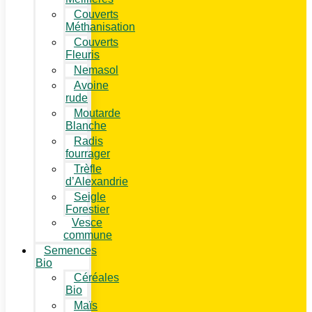
Couverts
Méthanisation
Couverts
Fleuris
Nemasol
Avoine
rude
Moutarde
Blanche
Radis
fourrager
Trèfle
d’Alexandrie
Seigle
Forestier
Vesce
commune
Semences
Bio
Céréales
Bio
Maïs