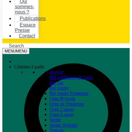
Qui
sommes-
nous ?
Publications
Espace
Presse
Contact
Search
MENU
MENU
Céréales à paille
Avoine
Blé améliorant de force
Blé dur
Blé tendre
Blé tendre Printemps
Orge Hybride
Orge de Printemps
Orge 2 rangs
Orge 6 rangs
Seigle
Seigle Hybride
Triticale