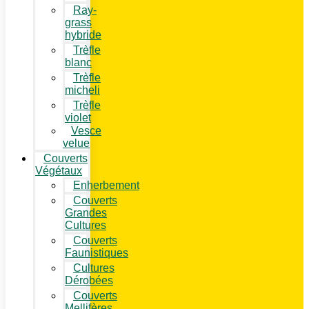
Ray-
grass
hybride
Trèfle
blanc
Trèfle
micheli
Trèfle
violet
Vesce
velue
Couverts
Végétaux
Enherbement
Couverts
Grandes
Cultures
Couverts
Faunistiques
Cultures
Dérobées
Couverts
Mellifères