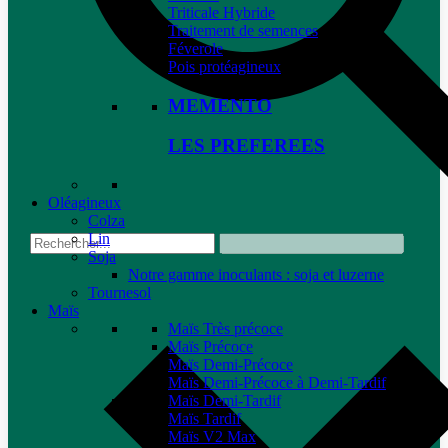
Triticale Hybride
Traitement de semences
Féverole
Pois protéagineux
MEMENTO
LES PREFEREES
Oléagineux
Colza
Lin
Soja
Notre gamme inoculants : soja et luzerne
Tournesol
Maïs
Maïs Très précoce
Maïs Précoce
Maïs Demi-Précoce
Maïs Demi-Précoce à Demi-Tardif
Maïs Demi-Tardif
Maïs Tardif
Maïs V2 Max