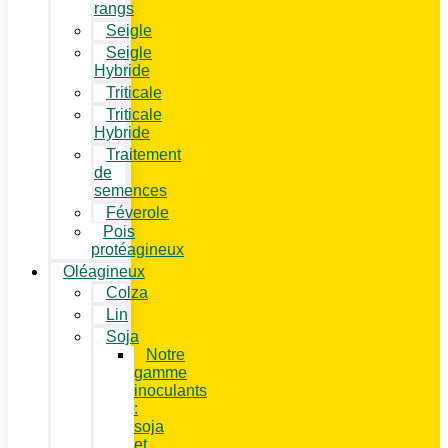
rangs
Seigle
Seigle
Hybride
Triticale
Triticale
Hybride
Traitement
de
semences
Féverole
Pois
protéagineux
Oléagineux
Colza
Lin
Soja
Notre
gamme
inoculants
:
soja
et