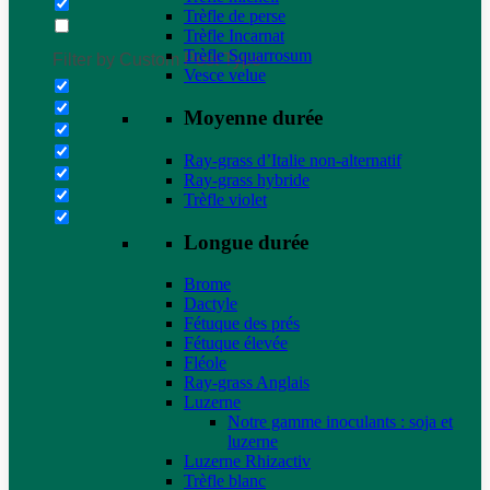
Trèfle de perse
Trèfle Incarnat
Trèfle Squarrosum
Filter by Custom Post Type
Vesce velue
Moyenne durée
Ray-grass d’Italie non-alternatif
Ray-grass hybride
Trèfle violet
Longue durée
Brome
Dactyle
Fétuque des prés
Fétuque élevée
Fléole
Ray-grass Anglais
Luzerne
Notre gamme inoculants : soja et
luzerne
Luzerne Rhizactiv
Trèfle blanc