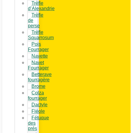
Trèfle
d’Alexandrie
Trèfle
de
perse
Trèfle
Squarrosum
Pois
Fourrager
Navette
Navet
Fourrager
Betterave
fourragère
Brome
Colza
fourrager
Dactyle
Fléole
Fétuque
des
prés