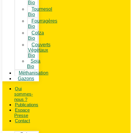
Bio
Tournesol
Bio
Fourragères
Bio
Colza
Bio
Couverts
Végétaux
Bio
Soja
Bio
Méthanisation
Gazons
Qui
sommes-
nous ?
Publications
Espace
Presse
Contact