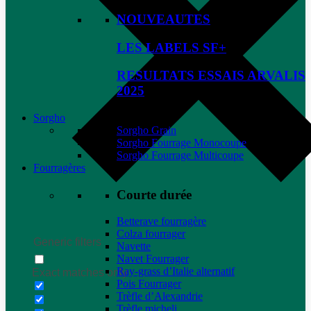
NOUVEAUTES
LES LABELS SF+
RESULTATS ESSAIS ARVALIS
2025
Sorgho
Sorgho Grain
Sorgho Fourrage Monocoupe
Sorgho Fourrage Multicoupe
Fourragères
Courte durée
Betterave fourragère
Colza fourrager
Generic filters
Navette
Navet Fourrager
Ray-grass d’Italie alternatif
Exact matches only
Pois Fourrager
Trèfle d’Alexandrie
Trèfle micheli