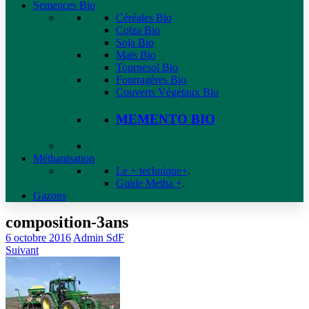
Semences Bio
Céréales Bio
Colza Bio
Soja Bio
Maïs Bio
Tournesol Bio
Fourragères Bio
Couverts Végétaux Bio
MEMENTO BIO
Méthanisation
Le + technique+
.
Guide Metha +
.
Gazons
composition-3ans
6 octobre 2016
Admin SdF
Suivant