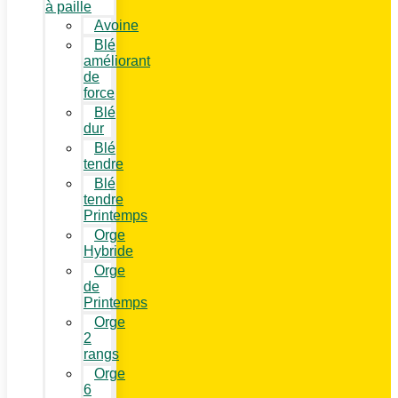
à paille
Avoine
Blé
améliorant
de
force
Blé
dur
Blé
tendre
Blé
tendre
Printemps
Orge
Hybride
Orge
de
Printemps
Orge
2
rangs
Orge
6