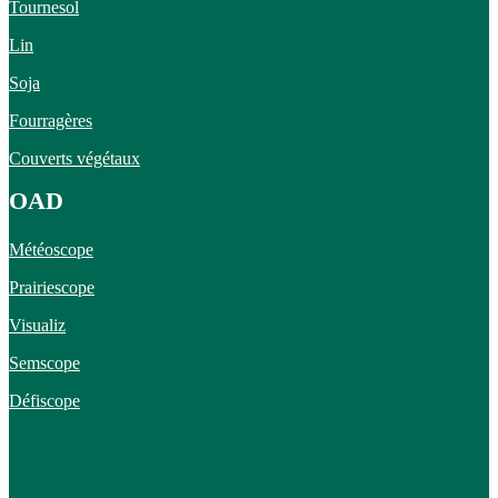
Tournesol
Lin
Soja
Fourragères
Couverts végétaux
OAD
Météoscope
Prairiescope
Visualiz
Semscope
Défiscope