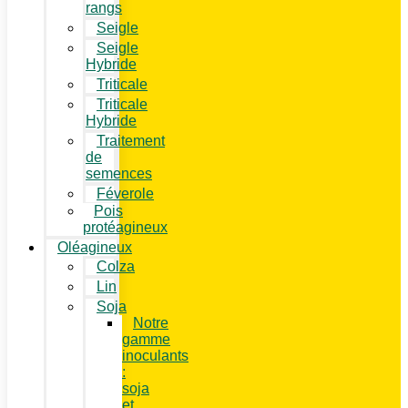
rangs
Seigle
Seigle
Hybride
Triticale
Triticale
Hybride
Traitement
de
semences
Féverole
Pois
protéagineux
Oléagineux
Colza
Lin
Soja
Notre
gamme
inoculants
:
soja
et