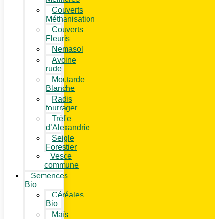
Couverts
Méthanisation
Couverts
Fleuris
Nemasol
Avoine
rude
Moutarde
Blanche
Radis
fourrager
Trèfle
d’Alexandrie
Seigle
Forestier
Vesce
commune
Semences
Bio
Céréales
Bio
Maïs