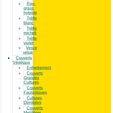
Ray-
grass
hybride
Trèfle
blanc
Trèfle
micheli
Trèfle
violet
Vesce
velue
Couverts
Végétaux
Enherbement
Couverts
Grandes
Cultures
Couverts
Faunistiques
Cultures
Dérobées
Couverts
Mellifères