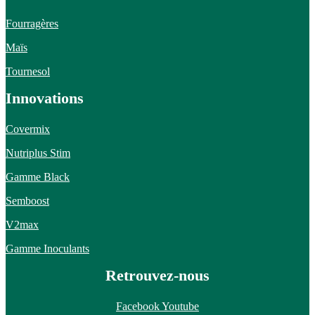
Fourragères
Maïs
Tournesol
Innovations
Covermix
Nutriplus Stim
Gamme Black
Semboost
V2max
Gamme Inoculants
Retrouvez-nous
Facebook
Youtube