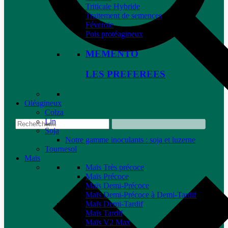
Triticale Hybride
Traitement de semences
Féverole
Pois protéagineux
MEMENTO
LES PREFEREES
Oléagineux
Colza
Lin
Soja
Notre gamme inoculants : soja et luzerne
Tournesol
Maïs
Maïs Très précoce
Maïs Précoce
Maïs Demi-Précoce
Maïs Demi-Précoce à Demi-Tardif
Maïs Demi-Tardif
Maïs Tardif
Maïs V2 Max