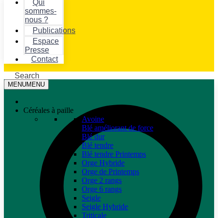
Qui
sommes-
nous ?
Publications
Espace
Presse
Contact
Search
MENU
MENU
Céréales à paille
Avoine
Blé améliorant de force
Blé dur
Blé tendre
Blé tendre Printemps
Orge Hybride
Orge de Printemps
Orge 2 rangs
Orge 6 rangs
Seigle
Seigle Hybride
Triticale