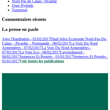
Nord Pas de Calais / Picardie
Orge Hybride
Tournesol
Commentaires récents
La presse en parle
Agro Distribution - 01/02/2017
Flash Infos Economie Nord-Pas-De-
Calais – Picardie – Normandie - 08/02/2017
La Voix Du Nord
Armentières - 07/02/2017
La Voix Du Nord Armentières -
07/02/2017
La Voix Eco - 06/02/2017
Lavoixdunord -
06/02/2017
Semences Et Progrès - 01/01/2017
Semences Et Progrès -
01/01/2017
Voir toutes les publications