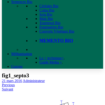
Semences Bio
Céréales Bio
Colza Bio
Soja Bio
Maïs Bio
Tournesol Bio
Fourragères Bio
Couverts Végétaux Bio
MEMENTO BIO
Méthanisation
Le + technique+
.
Guide Metha +
.
Gazons
fig1_septo3
21 mars 2016
Administrateur
Previous
Suivant