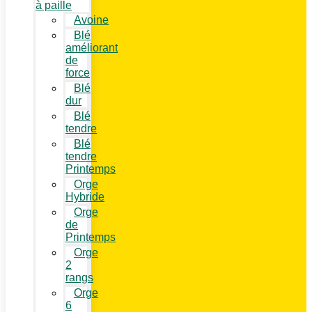
à paille
Avoine
Blé
améliorant
de
force
Blé
dur
Blé
tendre
Blé
tendre
Printemps
Orge
Hybride
Orge
de
Printemps
Orge
2
rangs
Orge
6