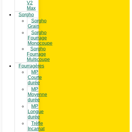
V2
Max
Sorgho
Sorgho
Grain
Sorgho
Fourrage
Monocoupe
Sorgho
Fourrage
Multicoupe
Fourragères
MP
Courte
durée
MP
Moyenne
durée
MP
Longue
durée
Trèfle
Incarnat