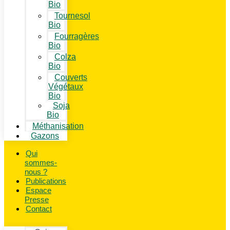
Bio
Tournesol
Bio
Fourragères
Bio
Colza
Bio
Couverts
Végétaux
Bio
Soja
Bio
Méthanisation
Gazons
Qui
sommes-
nous ?
Publications
Espace
Presse
Contact