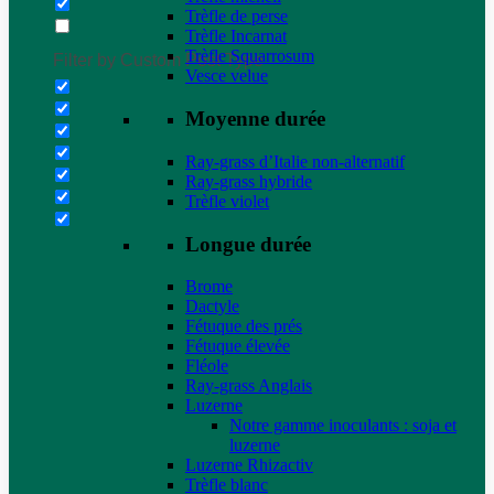
Trèfle de perse
Trèfle Incarnat
Trèfle Squarrosum
Filter by Custom Post Type
Vesce velue
Moyenne durée
Ray-grass d’Italie non-alternatif
Ray-grass hybride
Trèfle violet
Longue durée
Brome
Dactyle
Fétuque des prés
Fétuque élevée
Fléole
Ray-grass Anglais
Luzerne
Notre gamme inoculants : soja et
luzerne
Luzerne Rhizactiv
Trèfle blanc