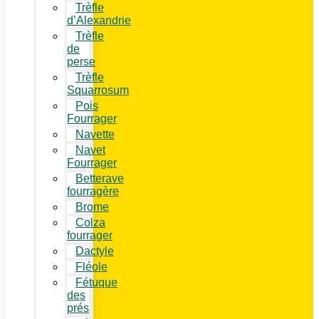
Trèfle
d’Alexandrie
Trèfle
de
perse
Trèfle
Squarrosum
Pois
Fourrager
Navette
Navet
Fourrager
Betterave
fourragère
Brome
Colza
fourrager
Dactyle
Fléole
Fétuque
des
prés