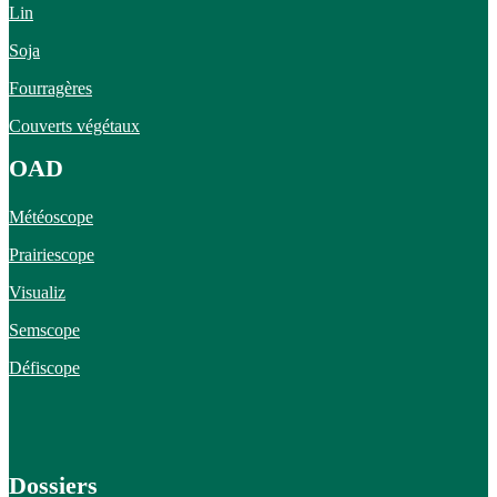
Lin
Soja
Fourragères
Couverts végétaux
OAD
Météoscope
Prairiescope
Visualiz
Semscope
Défiscope
Dossiers