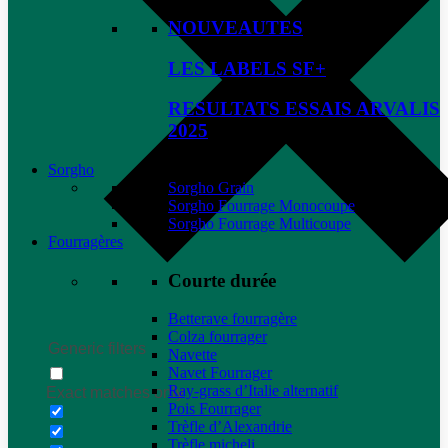
NOUVEAUTES
LES LABELS SF+
RESULTATS ESSAIS ARVALIS
2025
Sorgho
Sorgho Grain
Sorgho Fourrage Monocoupe
Sorgho Fourrage Multicoupe
Fourragères
Courte durée
Betterave fourragère
Colza fourrager
Generic filters
Navette
Navet Fourrager
Ray-grass d’Italie alternatif
Exact matches only
Pois Fourrager
Trèfle d’Alexandrie
Trèfle micheli