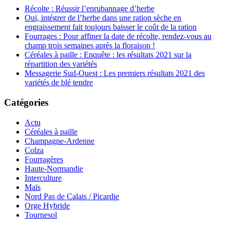
Récolte : Réussir l’enrubannage d’herbe
Oui, intégrer de l’herbe dans une ration sèche en
engraissement fait toujours baisser le coût de la ration
Fourrages : Pour affiner la date de récolte, rendez-vous au
champ trois semaines après la floraison !
Céréales à paille : Enquête : les résultats 2021 sur la
répartition des variétés
Messagerie Sud-Ouest : Les premiers résultats 2021 des
variétés de blé tendre
Catégories
Actu
Céréales à paille
Champagne-Ardenne
Colza
Fourragères
Haute-Normandie
Interculture
Maïs
Nord Pas de Calais / Picardie
Orge Hybride
Tournesol