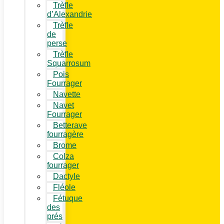
Trèfle
d’Alexandrie
Trèfle
de
perse
Trèfle
Squarrosum
Pois
Fourrager
Navette
Navet
Fourrager
Betterave
fourragère
Brome
Colza
fourrager
Dactyle
Fléole
Fétuque
des
prés