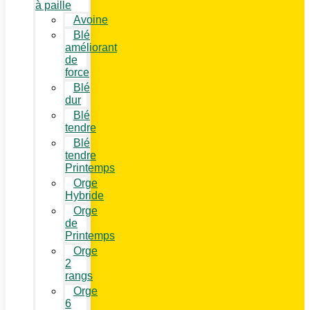
à paille
Avoine
Blé
améliorant
de
force
Blé
dur
Blé
tendre
Blé
tendre
Printemps
Orge
Hybride
Orge
de
Printemps
Orge
2
rangs
Orge
6