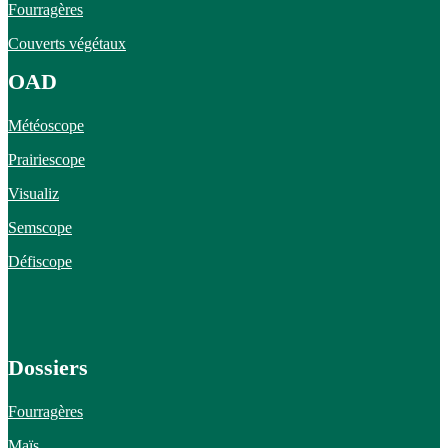
Fourragères
Couverts végétaux
OAD
Météoscope
Prairiescope
Visualiz
Semscope
Défiscope
Dossiers
Fourragères
Maïs