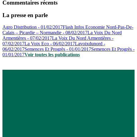
Commentaires récents
La presse en parle
Agro Distribution - 01/02/2017
Flash Infos Economie Nord-Pas-De-
Calais – Picardie – Normandie - 08/02/2017
La Voix Du Nord
Armentières - 07/02/2017
La Voix Du Nord Armentières -
07/02/2017
La Voix Eco - 06/02/2017
Lavoixdunord -
06/02/2017
Semences Et Progrès - 01/01/2017
Semences Et Progrès -
01/01/2017
Voir toutes les publications