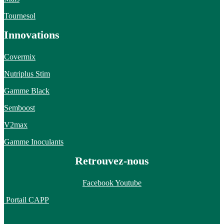
Tournesol
Innovations
Covermix
Nutriplus Stim
Gamme Black
Semboost
V2max
Gamme Inoculants
Retrouvez-nous
Facebook
Youtube
Portail CAPP