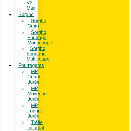
V2
Max
Sorgho
Sorgho
Grain
Sorgho
Fourrage
Monocoupe
Sorgho
Fourrage
Multicoupe
Fourragères
MP
Courte
durée
MP
Moyenne
durée
MP
Longue
durée
Trèfle
Incarnat