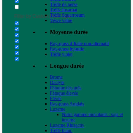
Trèfle de perse
Trèfle Incarnat
Trèfle Squarrosum
Filter by Custom Post Type
Vesce velue
Moyenne durée
Ray-grass d’Italie non-alternatif
Ray-grass hybride
Trèfle violet
Longue durée
Brome
Dactyle
Fétuque des prés
Fétuque élevée
Fléole
Ray-grass Anglais
Luzerne
Notre gamme inoculants : soja et
luzerne
Luzerne Rhizactiv
Trèfle blanc