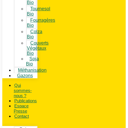
Bio
Tournesol
Bio
Fourragères
Bio
Colza
Bio
Couverts
Végétaux
Bio
Soja
Bio
Méthanisation
Gazons
Qui
sommes-
nous ?
Publications
Espace
Presse
Contact