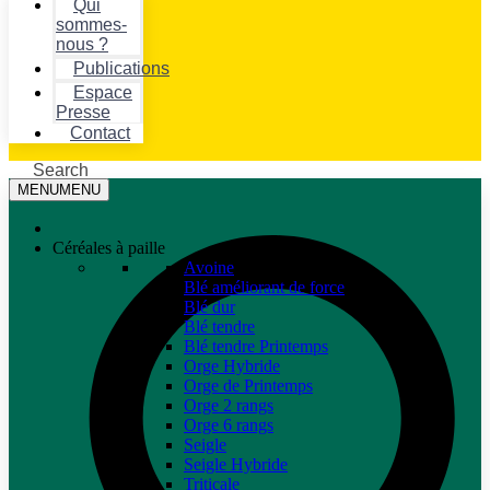
Qui
sommes-
nous ?
Publications
Espace
Presse
Contact
Search
MENU
MENU
Céréales à paille
Avoine
Blé améliorant de force
Blé dur
Blé tendre
Blé tendre Printemps
Orge Hybride
Orge de Printemps
Orge 2 rangs
Orge 6 rangs
Seigle
Seigle Hybride
Triticale