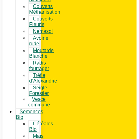
Couverts
Méthanisation
Couverts
Fleuris
Nemasol
Avoine
rude
Moutarde
Blanche
Radis
fourrager
Trèfle
d’Alexandrie
Seigle
Forestier
Vesce
commune
Semences
Bio
Céréales
Bio
Maïs