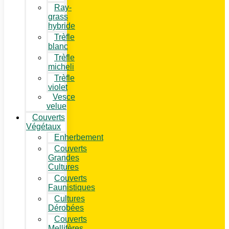
Ray-
grass
hybride
Trèfle
blanc
Trèfle
micheli
Trèfle
violet
Vesce
velue
Couverts
Végétaux
Enherbement
Couverts
Grandes
Cultures
Couverts
Faunistiques
Cultures
Dérobées
Couverts
Mellifères