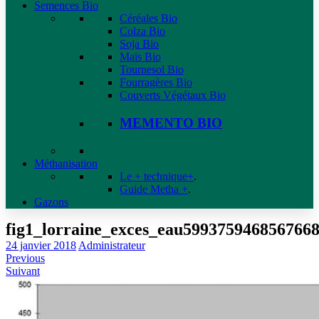
Semences Bio
Céréales Bio
Colza Bio
Soja Bio
Maïs Bio
Tournesol Bio
Fourragères Bio
Couverts Végétaux Bio
MEMENTO BIO
Méthanisation
Le + technique+
.
Guide Metha +
.
Gazons
fig1_lorraine_exces_eau599375946856766
24 janvier 2018
Administrateur
Previous
Suivant