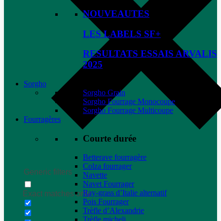
NOUVEAUTES
LES LABELS SF+
RESULTATS ESSAIS ARVALIS
2025
Sorgho
Sorgho Grain
Sorgho Fourrage Monocoupe
Sorgho Fourrage Multicoupe
Fourragères
Courte durée
Betterave fourragère
Colza fourrager
Generic filters
Navette
Navet Fourrager
Ray-grass d’Italie alternatif
Exact matches only
Pois Fourrager
Trèfle d’Alexandrie
Trèfle micheli