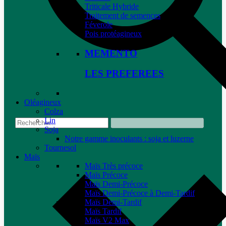
Triticale Hybride
Traitement de semences
Féverole
Pois protéagineux
MEMENTO
LES PREFEREES
Oléagineux
Colza
Lin
Soja
Notre gamme inoculants : soja et luzerne
Tournesol
Maïs
Maïs Très précoce
Maïs Précoce
Maïs Demi-Précoce
Maïs Demi-Précoce à Demi-Tardif
Maïs Demi-Tardif
Maïs Tardif
Maïs V2 Max