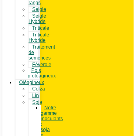
rangs
Seigle
Seigle
Hybride
Triticale
Triticale
Hybride
Traitement
de
semences
Féverole
Pois
protéagineux
Oléagineux
Colza
Lin
Soja
Notre
gamme
inoculants
:
soja
et