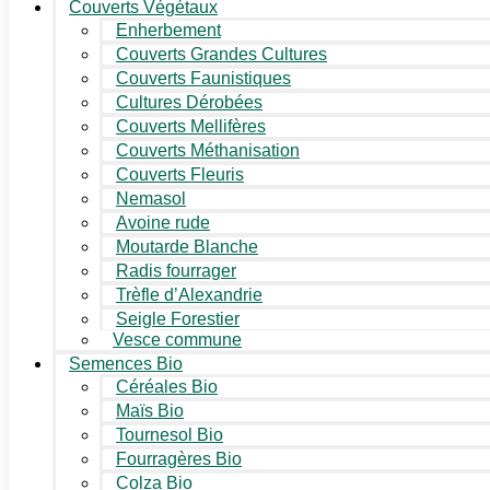
Couverts Végétaux
Enherbement
Couverts Grandes Cultures
Couverts Faunistiques
Cultures Dérobées
Couverts Mellifères
Couverts Méthanisation
Couverts Fleuris
Nemasol
Avoine rude
Moutarde Blanche
Radis fourrager
Trèfle d’Alexandrie
Seigle Forestier
Vesce commune
Semences Bio
Céréales Bio
Maïs Bio
Tournesol Bio
Fourragères Bio
Colza Bio