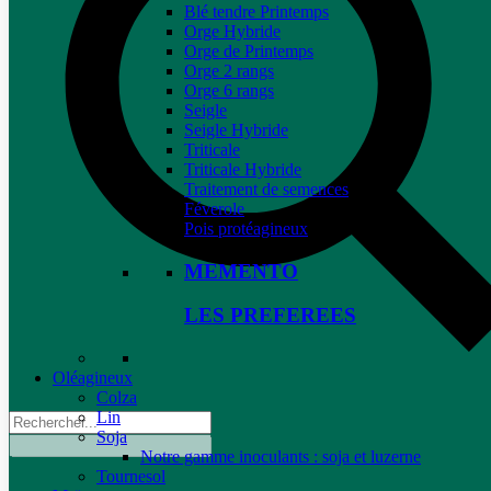
Blé tendre Printemps
Orge Hybride
Orge de Printemps
Orge 2 rangs
Orge 6 rangs
Seigle
Seigle Hybride
Triticale
Triticale Hybride
Traitement de semences
Féverole
Pois protéagineux
MEMENTO
LES PREFEREES
Oléagineux
Colza
Lin
Soja
Notre gamme inoculants : soja et luzerne
Tournesol