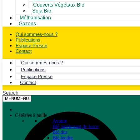
Couverts Végétaux Bio
Soja Bio
Méthanisation
Gazons
Qui sommes-nous ?
Publications
Espace Presse
Contact
Qui sommes-nous ?
Publications
Espace Presse
Contact
Search
MENU
MENU
Céréales à paille
Avoine
Blé améliorant de force
Blé dur
Blé tendre