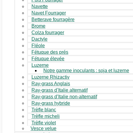
Navette
Navet Fourrager
Betterave fourragère
Brome
Colza fourrager
Dactyle
Fléole
Fétuque des prés
Fétuque élevée
Luzerne
Notre gamme inoculants : soja et luzerne
Luzerne Rhizactiv
Ray-grass Anglais
Ray-grass d’Italie alternatif
Ray-grass d’Italie non-alternatif
Ray-grass hybride
Trèfle blanc
Trèfle micheli
Trèfle violet
Vesce velue