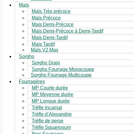
Maïs
Maïs Très précoce
Maïs Précoce
Maïs Demi-Précoce
Maïs Demi-Précoce à Demi-Tardif
Maïs Demi-Tardif
Maïs Tardif
Maïs V2 Max
Sorgho
Sorgho Grain
Sorgho Fourrage Monocoupe
Sorgho Fourrage Multicoupe
Fourragères
MP Courte durée
MP Moyenne durée
MP Longue durée
Trèfle Incarnat
Trèfle d’Alexandrie
Trèfle de perse
Trèfle Squarrosum
Pois Fourrager