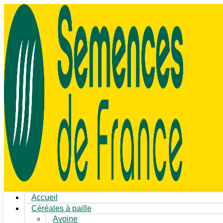
Accueil
Céréales à paille
Avoine