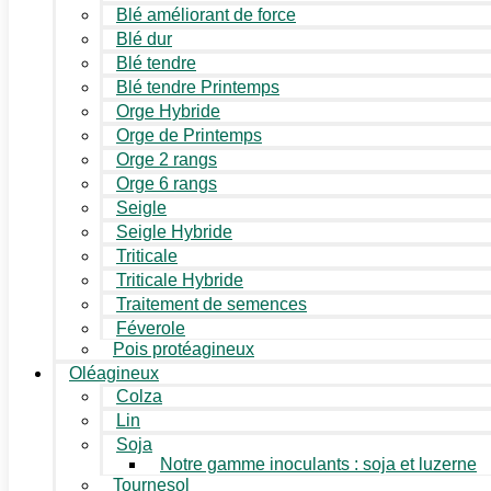
Blé améliorant de force
Blé dur
Blé tendre
Blé tendre Printemps
Orge Hybride
Orge de Printemps
Orge 2 rangs
Orge 6 rangs
Seigle
Seigle Hybride
Triticale
Triticale Hybride
Traitement de semences
Féverole
Pois protéagineux
Oléagineux
Colza
Lin
Soja
Notre gamme inoculants : soja et luzerne
Tournesol