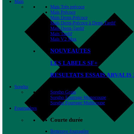
Maïs
Maïs Très précoce
Maïs Précoce
Maïs Demi-Précoce
Maïs Demi-Précoce à Demi-Tardif
Maïs Demi-Tardif
Maïs Tardif
Maïs V2 Max
NOUVEAUTES
LES LABELS SF+
RESULTATS ESSAIS ARVALIS 
Sorgho
Sorgho Grain
Sorgho Fourrage Monocoupe
Sorgho Fourrage Multicoupe
Fourragères
Courte durée
Betterave fourragère