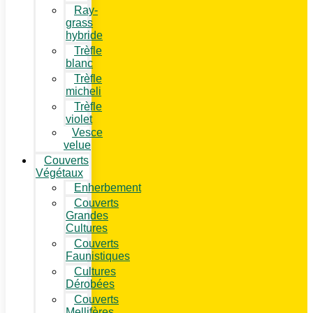
Ray-
grass
hybride
Trèfle
blanc
Trèfle
micheli
Trèfle
violet
Vesce
velue
Couverts
Végétaux
Enherbement
Couverts
Grandes
Cultures
Couverts
Faunistiques
Cultures
Dérobées
Couverts
Mellifères