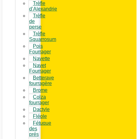
Trèfle
d’Alexandrie
Trèfle
de
perse
Trèfle
Squarrosum
Pois
Fourrager
Navette
Navet
Fourrager
Betterave
fourragère
Brome
Colza
fourrager
Dactyle
Fléole
Fétuque
des
prés