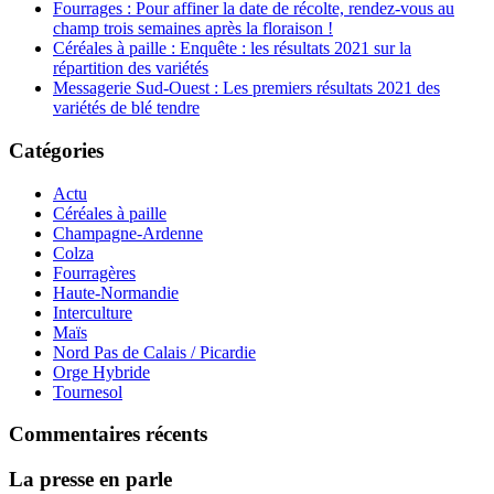
Fourrages : Pour affiner la date de récolte, rendez-vous au
champ trois semaines après la floraison !
Céréales à paille : Enquête : les résultats 2021 sur la
répartition des variétés
Messagerie Sud-Ouest : Les premiers résultats 2021 des
variétés de blé tendre
Catégories
Actu
Céréales à paille
Champagne-Ardenne
Colza
Fourragères
Haute-Normandie
Interculture
Maïs
Nord Pas de Calais / Picardie
Orge Hybride
Tournesol
Commentaires récents
La presse en parle