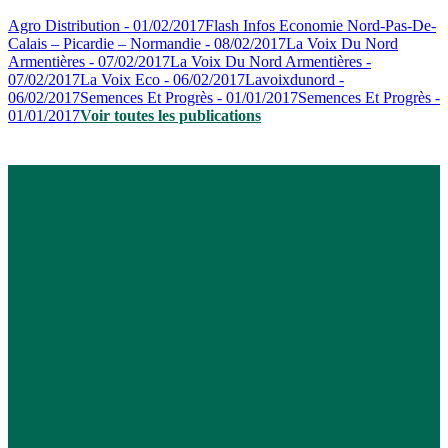
Agro Distribution - 01/02/2017
Flash Infos Economie Nord-Pas-De-
Calais – Picardie – Normandie - 08/02/2017
La Voix Du Nord
Armentières - 07/02/2017
La Voix Du Nord Armentières -
07/02/2017
La Voix Eco - 06/02/2017
Lavoixdunord -
06/02/2017
Semences Et Progrès - 01/01/2017
Semences Et Progrès -
01/01/2017
Voir toutes les publications