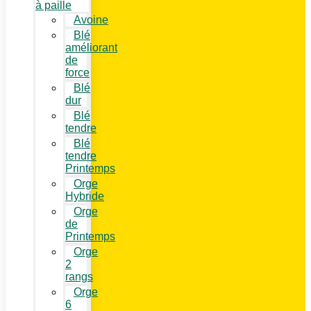
à paille
Avoine
Blé
améliorant
de
force
Blé
dur
Blé
tendre
Blé
tendre
Printemps
Orge
Hybride
Orge
de
Printemps
Orge
2
rangs
Orge
6