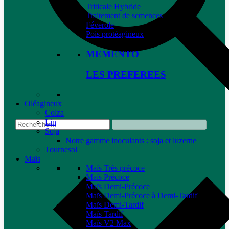
Triticale Hybride
Traitement de semences
Féverole
Pois protéagineux
MEMENTO
LES PREFEREES
Oléagineux
Colza
Lin
Soja
Notre gamme inoculants : soja et luzerne
Tournesol
Maïs
Maïs Très précoce
Maïs Précoce
Maïs Demi-Précoce
Maïs Demi-Précoce à Demi-Tardif
Maïs Demi-Tardif
Maïs Tardif
Maïs V2 Max