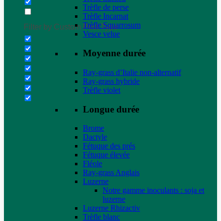
Trèfle de perse
Trèfle Incarnat
Trèfle Squarrosum
Filter by Custom Post Type
Vesce velue
Moyenne durée
Ray-grass d’Italie non-alternatif
Ray-grass hybride
Trèfle violet
Longue durée
Brome
Dactyle
Fétuque des prés
Fétuque élevée
Fléole
Ray-grass Anglais
Luzerne
Notre gamme inoculants : soja et
luzerne
Luzerne Rhizactiv
Trèfle blanc