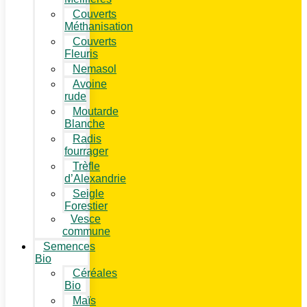
Couverts
Méthanisation
Couverts
Fleuris
Nemasol
Avoine
rude
Moutarde
Blanche
Radis
fourrager
Trèfle
d’Alexandrie
Seigle
Forestier
Vesce
commune
Semences
Bio
Céréales
Bio
Maïs