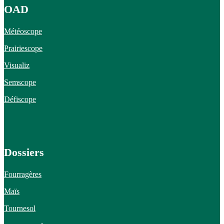
OAD
Météoscope
Prairiescope
Visualiz
Semscope
Défiscope
Dossiers
Fourragères
Maïs
Tournesol