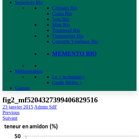
Semences Bio
Céréales Bio
Colza Bio
Soja Bio
Maïs Bio
Tournesol Bio
Fourragères Bio
Couverts Végétaux Bio
MEMENTO BIO
Méthanisation
Le + technique+
.
Guide Metha +
.
Gazons
fig2_mf5204327399406829516
23 janvier 2015
Admin SdF
Previous
Suivant