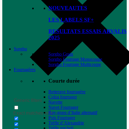
NOUVEAUTES
LES LABELS SF+
RESULTATS ESSAIS ARVALIS
2025
Sorgho
Sorgho Grain
Sorgho Fourrage Monocoupe
Sorgho Fourrage Multicoupe
Fourragères
Courte durée
Betterave fourragère
Colza fourrager
Generic filters
Navette
Navet Fourrager
Ray-grass d’Italie alternatif
Exact matches only
Pois Fourrager
Trèfle d’Alexandrie
Trèfle micheli