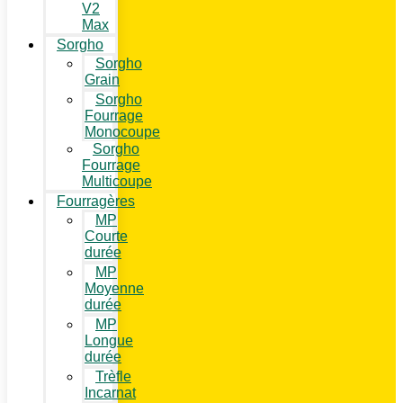
V2
Max
Sorgho
Sorgho
Grain
Sorgho
Fourrage
Monocoupe
Sorgho
Fourrage
Multicoupe
Fourragères
MP
Courte
durée
MP
Moyenne
durée
MP
Longue
durée
Trèfle
Incarnat