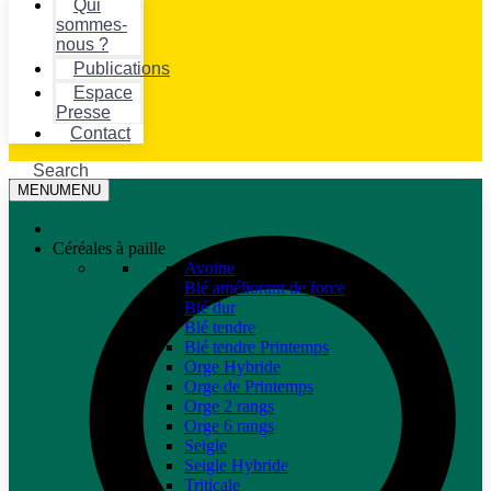
Qui
sommes-
nous ?
Publications
Espace
Presse
Contact
Search
MENU
MENU
Céréales à paille
Avoine
Blé améliorant de force
Blé dur
Blé tendre
Blé tendre Printemps
Orge Hybride
Orge de Printemps
Orge 2 rangs
Orge 6 rangs
Seigle
Seigle Hybride
Triticale