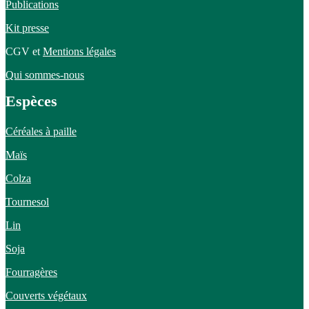
Publications
Kit presse
CGV et
Mentions légales
Qui sommes-nous
Espèces
Céréales à paille
Maïs
Colza
Tournesol
Lin
Soja
Fourragères
Couverts végétaux