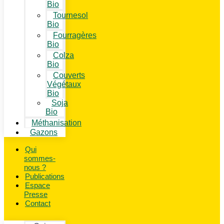
Bio
Tournesol
Bio
Fourragères
Bio
Colza
Bio
Couverts
Végétaux
Bio
Soja
Bio
Méthanisation
Gazons
Qui
sommes-
nous ?
Publications
Espace
Presse
Contact