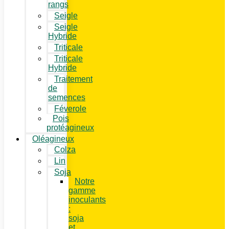
rangs
Seigle
Seigle
Hybride
Triticale
Triticale
Hybride
Traitement
de
semences
Féverole
Pois
protéagineux
Oléagineux
Colza
Lin
Soja
Notre
gamme
inoculants
:
soja
et