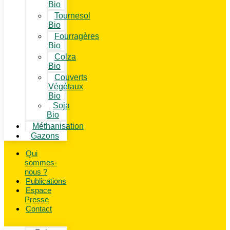
Bio
Tournesol
Bio
Fourragères
Bio
Colza
Bio
Couverts
Végétaux
Bio
Soja
Bio
Méthanisation
Gazons
Qui
sommes-
nous ?
Publications
Espace
Presse
Contact