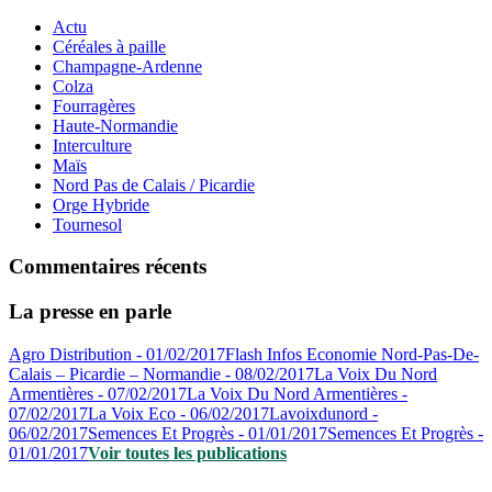
Actu
Céréales à paille
Champagne-Ardenne
Colza
Fourragères
Haute-Normandie
Interculture
Maïs
Nord Pas de Calais / Picardie
Orge Hybride
Tournesol
Commentaires récents
La presse en parle
Agro Distribution - 01/02/2017
Flash Infos Economie Nord-Pas-De-
Calais – Picardie – Normandie - 08/02/2017
La Voix Du Nord
Armentières - 07/02/2017
La Voix Du Nord Armentières -
07/02/2017
La Voix Eco - 06/02/2017
Lavoixdunord -
06/02/2017
Semences Et Progrès - 01/01/2017
Semences Et Progrès -
01/01/2017
Voir toutes les publications