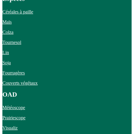
Céréales à paille
Maïs
Colza
Tournesol
Lin
Soja
Fourragères
Couverts végétaux
OAD
Météoscope
Prairiescope
Visualiz