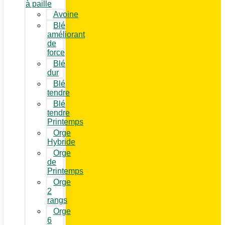
à paille
Avoine
Blé
améliorant
de
force
Blé
dur
Blé
tendre
Blé
tendre
Printemps
Orge
Hybride
Orge
de
Printemps
Orge
2
rangs
Orge
6