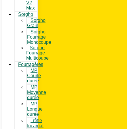
V2
Max
Sorgho
Sorgho
Grain
Sorgho
Fourrage
Monocoupe
Sorgho
Fourrage
Multicoupe
Fourragères
MP
Courte
durée
MP
Moyenne
durée
MP
Longue
durée
Trèfle
Incarnat