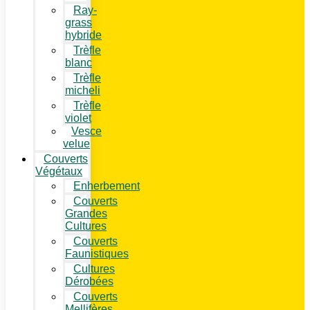
Ray-
grass
hybride
Trèfle
blanc
Trèfle
micheli
Trèfle
violet
Vesce
velue
Couverts
Végétaux
Enherbement
Couverts
Grandes
Cultures
Couverts
Faunistiques
Cultures
Dérobées
Couverts
Mellifères