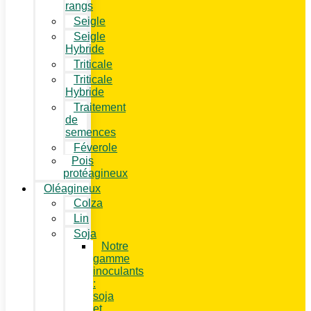
rangs
Seigle
Seigle
Hybride
Triticale
Triticale
Hybride
Traitement
de
semences
Féverole
Pois
protéagineux
Oléagineux
Colza
Lin
Soja
Notre
gamme
inoculants
:
soja
et