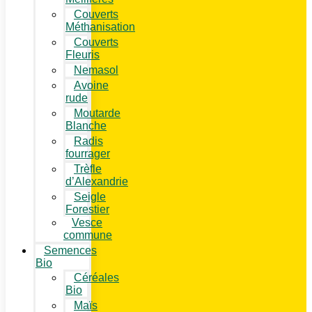
Couverts
Méthanisation
Couverts
Fleuris
Nemasol
Avoine
rude
Moutarde
Blanche
Radis
fourrager
Trèfle
d’Alexandrie
Seigle
Forestier
Vesce
commune
Semences
Bio
Céréales
Bio
Maïs