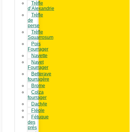
Trèfle
d’Alexandrie
Trèfle
de
perse
Trèfle
Squarrosum
Pois
Fourrager
Navette
Navet
Fourrager
Betterave
fourragère
Brome
Colza
fourrager
Dactyle
Fléole
Fétuque
des
prés