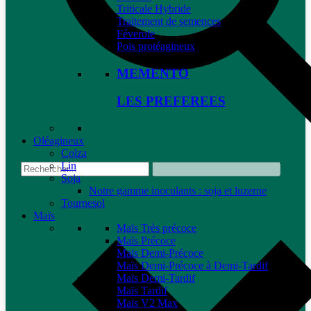
Triticale Hybride
Traitement de semences
Féverole
Pois protéagineux
MEMENTO
LES PREFEREES
Oléagineux
Colza
Lin
Soja
Notre gamme inoculants : soja et luzerne
Tournesol
Maïs
Maïs Très précoce
Maïs Précoce
Maïs Demi-Précoce
Maïs Demi-Précoce à Demi-Tardif
Maïs Demi-Tardif
Maïs Tardif
Maïs V2 Max