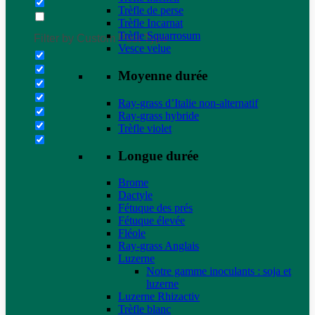
Trèfle de perse
Trèfle Incarnat
Trèfle Squarrosum
Filter by Custom Post Type
Vesce velue
Moyenne durée
Ray-grass d’Italie non-alternatif
Ray-grass hybride
Trèfle violet
Longue durée
Brome
Dactyle
Fétuque des prés
Fétuque élevée
Fléole
Ray-grass Anglais
Luzerne
Notre gamme inoculants : soja et
luzerne
Luzerne Rhizactiv
Trèfle blanc