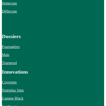
Semscope
Défiscope
Dossiers
Fourragères
Maïs
Tournesol
Innovations
Covermix
Nutriplus Stim
Gamme Black