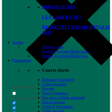
NOUVEAUTES
LES LABELS SF+
RESULTATS ESSAIS ARVALIS
2025
Sorgho
Sorgho Grain
Sorgho Fourrage Monocoupe
Sorgho Fourrage Multicoupe
Fourragères
Courte durée
Betterave fourragère
Colza fourrager
Generic filters
Navette
Navet Fourrager
Ray-grass d’Italie alternatif
Exact matches only
Pois Fourrager
Trèfle d’Alexandrie
Trèfle micheli