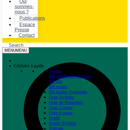
Qui
sommes-
nous ?
Publications
Espace
Presse
Contact
Search
MENU
MENU
Céréales à paille
Avoine
Blé améliorant de force
Blé dur
Blé tendre
Blé tendre Printemps
Orge Hybride
Orge de Printemps
Orge 2 rangs
Orge 6 rangs
Seigle
Seigle Hybride
Triticale