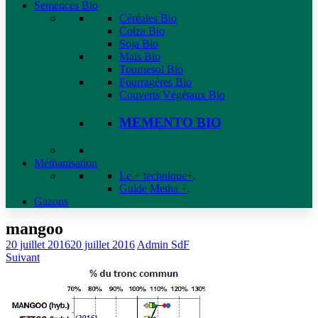
Semences Bio
Céréales Bio
Colza Bio
Soja Bio
Maïs Bio
Tournesol Bio
Fourragères Bio
Couverts Végétaux Bio
MEMENTO BIO
Méthanisation
Le + technique+
.
Guide Metha +
.
Gazons
mangoo
20 juillet 2016
20 juillet 2016
Admin SdF
Suivant