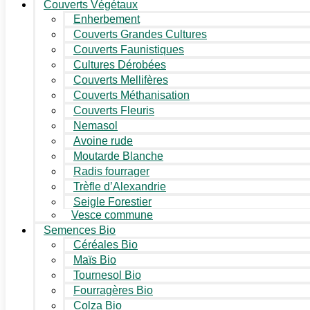
Couverts Végétaux
Enherbement
Couverts Grandes Cultures
Couverts Faunistiques
Cultures Dérobées
Couverts Mellifères
Couverts Méthanisation
Couverts Fleuris
Nemasol
Avoine rude
Moutarde Blanche
Radis fourrager
Trèfle d’Alexandrie
Seigle Forestier
Vesce commune
Semences Bio
Céréales Bio
Maïs Bio
Tournesol Bio
Fourragères Bio
Colza Bio