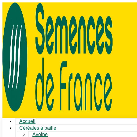
Accueil
Céréales à paille
Avoine