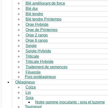
Blé améliorant de force
Blé dur
Blé tendre
Blé tendre Printemps
Orge Hybride
Orge de Printemps
Orge 2 rangs
Orge 6 rangs
Seigle
Seigle Hybride
Triticale
Triticale Hybride
Traitement de semences
Féverole
Pois protéagineux
Oléagineux
Colza
Lin
Soja
Notre gamme inoculants : soja et luzerne
Tournesol