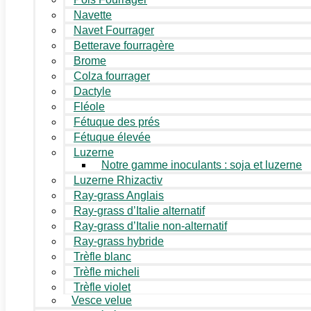
Navette
Navet Fourrager
Betterave fourragère
Brome
Colza fourrager
Dactyle
Fléole
Fétuque des prés
Fétuque élevée
Luzerne
Notre gamme inoculants : soja et luzerne
Luzerne Rhizactiv
Ray-grass Anglais
Ray-grass d’Italie alternatif
Ray-grass d’Italie non-alternatif
Ray-grass hybride
Trèfle blanc
Trèfle micheli
Trèfle violet
Vesce velue