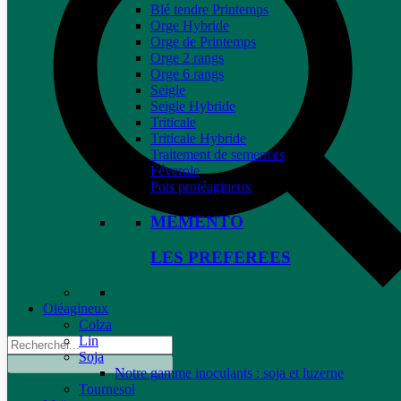
Blé tendre Printemps
Orge Hybride
Orge de Printemps
Orge 2 rangs
Orge 6 rangs
Seigle
Seigle Hybride
Triticale
Triticale Hybride
Traitement de semences
Féverole
Pois protéagineux
MEMENTO
LES PREFEREES
Oléagineux
Colza
Lin
Soja
Notre gamme inoculants : soja et luzerne
Tournesol