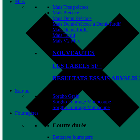
Maïs
Maïs Très précoce
Maïs Précoce
Maïs Demi-Précoce
Maïs Demi-Précoce à Demi-Tardif
Maïs Demi-Tardif
Maïs Tardif
Maïs V2 Max
NOUVEAUTES
LES LABELS SF+
RESULTATS ESSAIS ARVALIS 
Sorgho
Sorgho Grain
Sorgho Fourrage Monocoupe
Sorgho Fourrage Multicoupe
Fourragères
Courte durée
Betterave fourragère