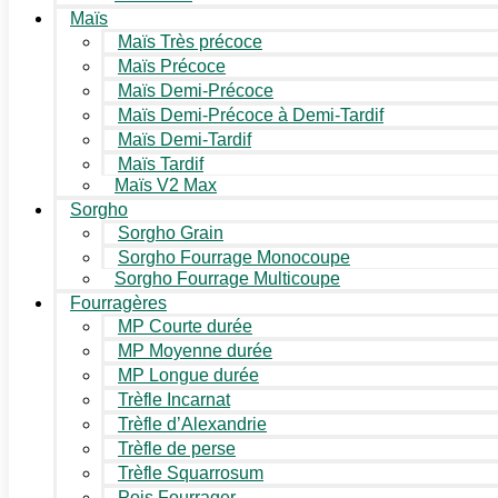
Maïs
Maïs Très précoce
Maïs Précoce
Maïs Demi-Précoce
Maïs Demi-Précoce à Demi-Tardif
Maïs Demi-Tardif
Maïs Tardif
Maïs V2 Max
Sorgho
Sorgho Grain
Sorgho Fourrage Monocoupe
Sorgho Fourrage Multicoupe
Fourragères
MP Courte durée
MP Moyenne durée
MP Longue durée
Trèfle Incarnat
Trèfle d’Alexandrie
Trèfle de perse
Trèfle Squarrosum
Pois Fourrager