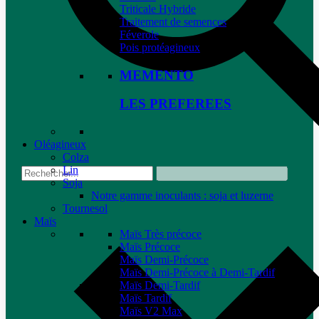
Triticale Hybride
Traitement de semences
Féverole
Pois protéagineux
MEMENTO
LES PREFEREES
Oléagineux
Colza
Lin
Soja
Notre gamme inoculants : soja et luzerne
Tournesol
Maïs
Maïs Très précoce
Maïs Précoce
Maïs Demi-Précoce
Maïs Demi-Précoce à Demi-Tardif
Maïs Demi-Tardif
Maïs Tardif
Maïs V2 Max