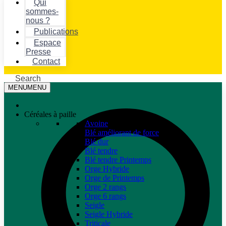
Qui
sommes-
nous ?
Publications
Espace
Presse
Contact
Search
MENU
MENU
Céréales à paille
Avoine
Blé améliorant de force
Blé dur
Blé tendre
Blé tendre Printemps
Orge Hybride
Orge de Printemps
Orge 2 rangs
Orge 6 rangs
Seigle
Seigle Hybride
Triticale