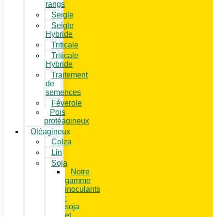
rangs
Seigle
Seigle
Hybride
Triticale
Triticale
Hybride
Traitement
de
semences
Féverole
Pois
protéagineux
Oléagineux
Colza
Lin
Soja
Notre
gamme
inoculants
:
soja
et