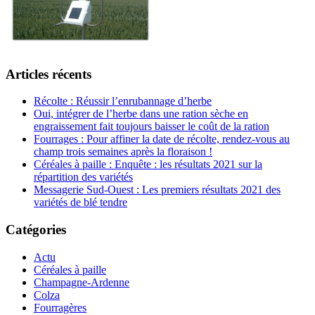
Articles récents
Récolte : Réussir l’enrubannage d’herbe
Oui, intégrer de l’herbe dans une ration sèche en
engraissement fait toujours baisser le coût de la ration
Fourrages : Pour affiner la date de récolte, rendez-vous au
champ trois semaines après la floraison !
Céréales à paille : Enquête : les résultats 2021 sur la
répartition des variétés
Messagerie Sud-Ouest : Les premiers résultats 2021 des
variétés de blé tendre
Catégories
Actu
Céréales à paille
Champagne-Ardenne
Colza
Fourragères