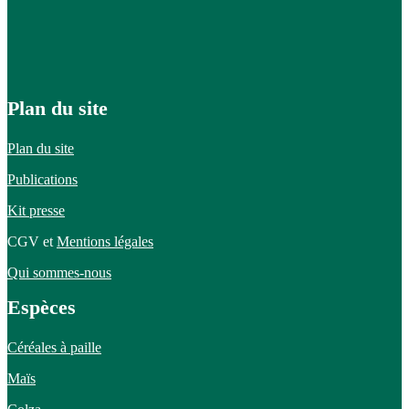
Plan du site
Plan du site
Publications
Kit presse
CGV et
Mentions légales
Qui sommes-nous
Espèces
Céréales à paille
Maïs