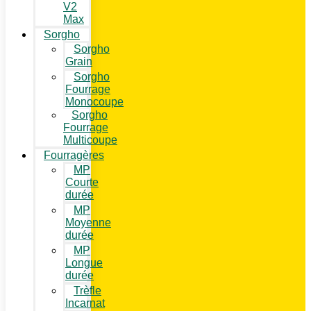
V2
Max
Sorgho
Sorgho
Grain
Sorgho
Fourrage
Monocoupe
Sorgho
Fourrage
Multicoupe
Fourragères
MP
Courte
durée
MP
Moyenne
durée
MP
Longue
durée
Trèfle
Incarnat