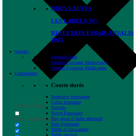
NOUVEAUTES
LES LABELS SF+
RESULTATS ESSAIS ARVALIS
2025
Sorgho
Sorgho Grain
Sorgho Fourrage Monocoupe
Sorgho Fourrage Multicoupe
Fourragères
Courte durée
Betterave fourragère
Colza fourrager
Generic filters
Navette
Navet Fourrager
Ray-grass d’Italie alternatif
Exact matches only
Pois Fourrager
Trèfle d’Alexandrie
Trèfle micheli