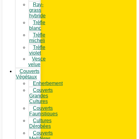
Ray-
grass
hybride
Trèfle
blanc
Trèfle
micheli
Trèfle
violet
Vesce
velue
Couverts
Végétaux
Enherbement
Couverts
Grandes
Cultures
Couverts
Faunistiques
Cultures
Dérobées
Couverts
Mellifères