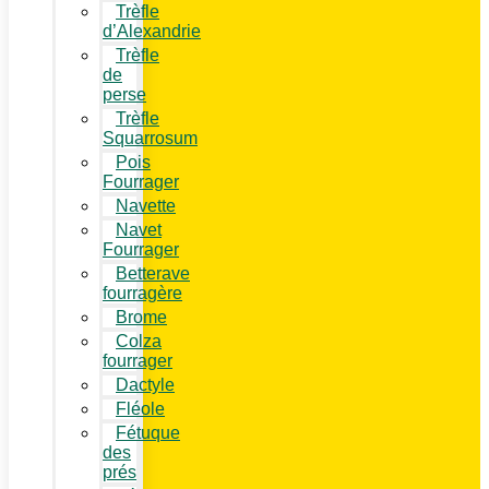
Trèfle
d’Alexandrie
Trèfle
de
perse
Trèfle
Squarrosum
Pois
Fourrager
Navette
Navet
Fourrager
Betterave
fourragère
Brome
Colza
fourrager
Dactyle
Fléole
Fétuque
des
prés