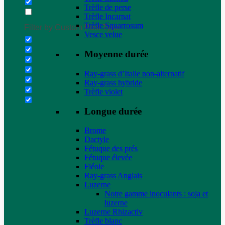
Trèfle de perse
Trèfle Incarnat
Trèfle Squarrosum
Filter by Custom Post Type
Vesce velue
Moyenne durée
Ray-grass d’Italie non-alternatif
Ray-grass hybride
Trèfle violet
Longue durée
Brome
Dactyle
Fétuque des prés
Fétuque élevée
Fléole
Ray-grass Anglais
Luzerne
Notre gamme inoculants : soja et
luzerne
Luzerne Rhizactiv
Trèfle blanc