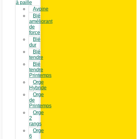
à paille
Avoine
Blé
améliorant
de
force
Blé
dur
Blé
tendre
Blé
tendre
Printemps
Orge
Hybride
Orge
de
Printemps
Orge
2
rangs
Orge
6