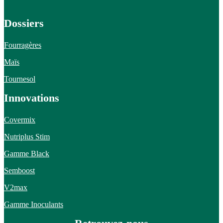
Dossiers
Fourragères
Maïs
Tournesol
Innovations
Covermix
Nutriplus Stim
Gamme Black
Semboost
V2max
Gamme Inoculants