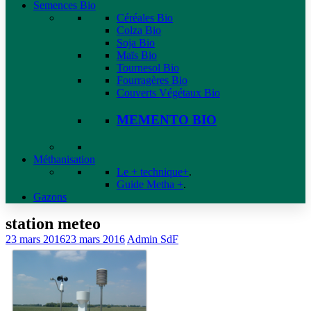
Semences Bio
Céréales Bio
Colza Bio
Soja Bio
Maïs Bio
Tournesol Bio
Fourragères Bio
Couverts Végétaux Bio
MEMENTO BIO
Méthanisation
Le + technique+
.
Guide Metha +
.
Gazons
station meteo
23 mars 2016
23 mars 2016
Admin SdF