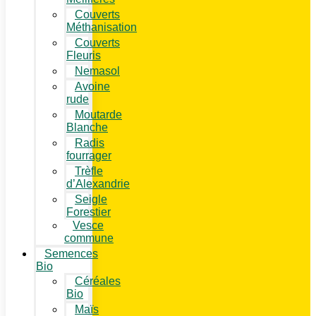
Couverts
Méthanisation
Couverts
Fleuris
Nemasol
Avoine
rude
Moutarde
Blanche
Radis
fourrager
Trèfle
d’Alexandrie
Seigle
Forestier
Vesce
commune
Semences
Bio
Céréales
Bio
Maïs