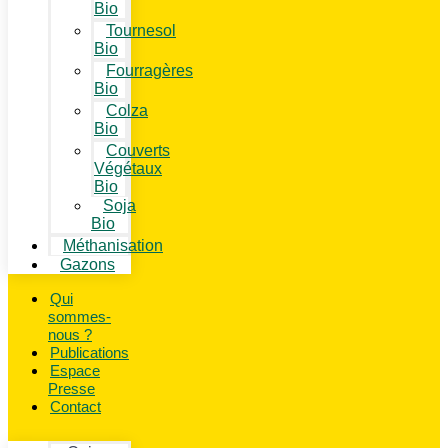
Bio
Tournesol
Bio
Fourragères
Bio
Colza
Bio
Couverts
Végétaux
Bio
Soja
Bio
Méthanisation
Gazons
Qui
sommes-
nous ?
Publications
Espace
Presse
Contact