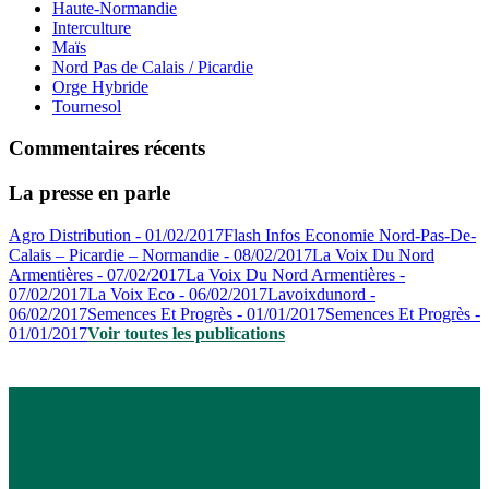
Haute-Normandie
Interculture
Maïs
Nord Pas de Calais / Picardie
Orge Hybride
Tournesol
Commentaires récents
La presse en parle
Agro Distribution - 01/02/2017
Flash Infos Economie Nord-Pas-De-
Calais – Picardie – Normandie - 08/02/2017
La Voix Du Nord
Armentières - 07/02/2017
La Voix Du Nord Armentières -
07/02/2017
La Voix Eco - 06/02/2017
Lavoixdunord -
06/02/2017
Semences Et Progrès - 01/01/2017
Semences Et Progrès -
01/01/2017
Voir toutes les publications