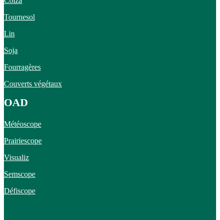
Colza
Tournesol
Lin
Soja
Fourragères
Couverts végétaux
OAD
Météoscope
Prairiescope
Visualiz
Semscope
Défiscope