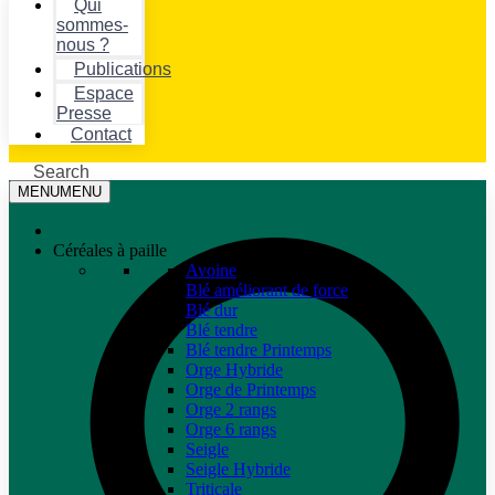
Qui
sommes-
nous ?
Publications
Espace
Presse
Contact
Search
MENU
MENU
Céréales à paille
Avoine
Blé améliorant de force
Blé dur
Blé tendre
Blé tendre Printemps
Orge Hybride
Orge de Printemps
Orge 2 rangs
Orge 6 rangs
Seigle
Seigle Hybride
Triticale