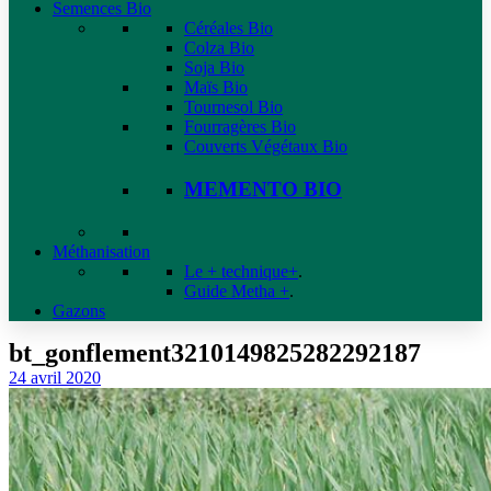
Semences Bio
Céréales Bio
Colza Bio
Soja Bio
Maïs Bio
Tournesol Bio
Fourragères Bio
Couverts Végétaux Bio
MEMENTO BIO
Méthanisation
Le + technique+
.
Guide Metha +
.
Gazons
bt_gonflement3210149825282292187
24 avril 2020