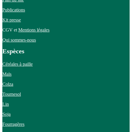
Publications
Kit presse
CGV et
Mentions légales
Qui sommes-nous
Espèces
Céréales à paille
Maïs
Colza
Tournesol
Lin
Soja
Fourragères