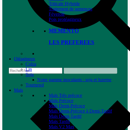
Triticale Hybride
Traitement de semences
Féverole
Pois protéagineux
MEMENTO
LES PREFEREES
Oléagineux
Colza
Lin
Soja
Notre gamme inoculants : soja et luzerne
Tournesol
Maïs
Maïs Très précoce
Maïs Précoce
Maïs Demi-Précoce
Maïs Demi-Précoce à Demi-Tardif
Maïs Demi-Tardif
Maïs Tardif
Maïs V2 Max