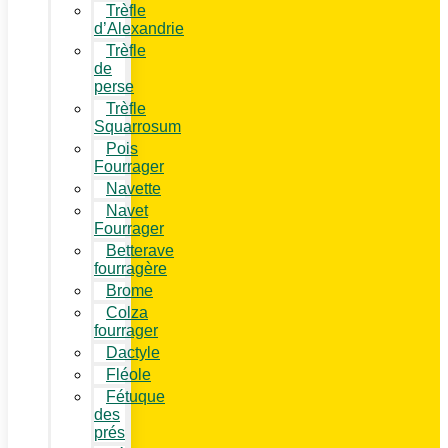
Trèfle
d’Alexandrie
Trèfle
de
perse
Trèfle
Squarrosum
Pois
Fourrager
Navette
Navet
Fourrager
Betterave
fourragère
Brome
Colza
fourrager
Dactyle
Fléole
Fétuque
des
prés