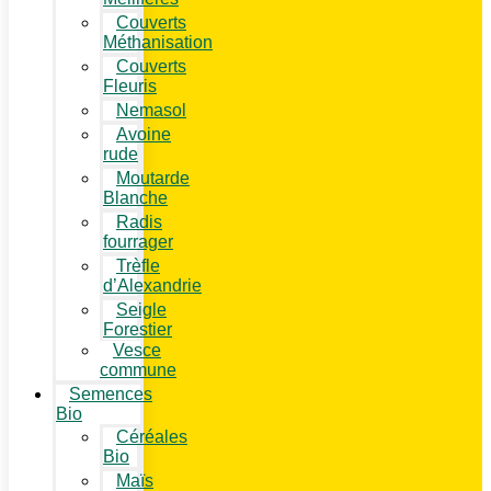
Couverts
Méthanisation
Couverts
Fleuris
Nemasol
Avoine
rude
Moutarde
Blanche
Radis
fourrager
Trèfle
d’Alexandrie
Seigle
Forestier
Vesce
commune
Semences
Bio
Céréales
Bio
Maïs