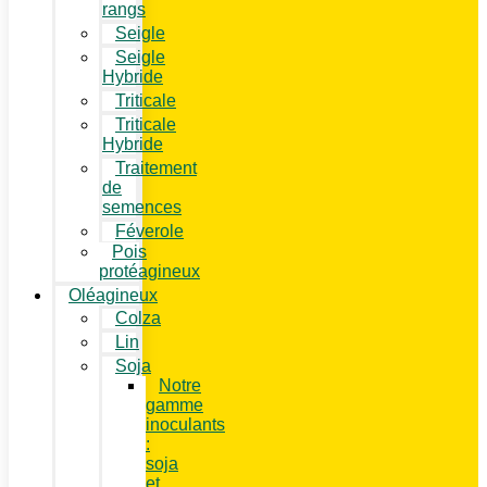
rangs
Seigle
Seigle
Hybride
Triticale
Triticale
Hybride
Traitement
de
semences
Féverole
Pois
protéagineux
Oléagineux
Colza
Lin
Soja
Notre
gamme
inoculants
:
soja
et