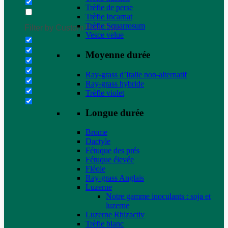
Trèfle de perse
Trèfle Incarnat
Trèfle Squarrosum
Filter by Custom Post Type
Vesce velue
Moyenne durée
Ray-grass d’Italie non-alternatif
Ray-grass hybride
Trèfle violet
Longue durée
Brome
Dactyle
Fétuque des prés
Fétuque élevée
Fléole
Ray-grass Anglais
Luzerne
Notre gamme inoculants : soja et
luzerne
Luzerne Rhizactiv
Trèfle blanc