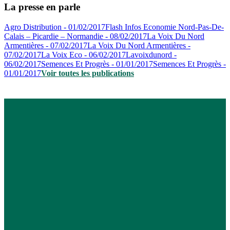
La presse en parle
Agro Distribution - 01/02/2017
Flash Infos Economie Nord-Pas-De-
Calais – Picardie – Normandie - 08/02/2017
La Voix Du Nord
Armentières - 07/02/2017
La Voix Du Nord Armentières -
07/02/2017
La Voix Eco - 06/02/2017
Lavoixdunord -
06/02/2017
Semences Et Progrès - 01/01/2017
Semences Et Progrès -
01/01/2017
Voir toutes les publications