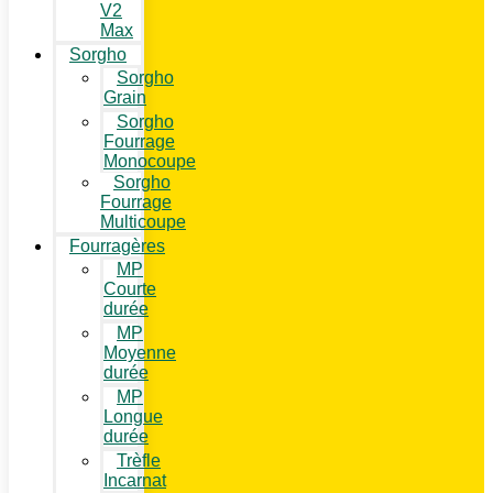
V2
Max
Sorgho
Sorgho
Grain
Sorgho
Fourrage
Monocoupe
Sorgho
Fourrage
Multicoupe
Fourragères
MP
Courte
durée
MP
Moyenne
durée
MP
Longue
durée
Trèfle
Incarnat