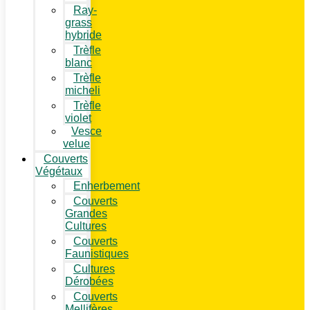
Ray-
grass
hybride
Trèfle
blanc
Trèfle
micheli
Trèfle
violet
Vesce
velue
Couverts
Végétaux
Enherbement
Couverts
Grandes
Cultures
Couverts
Faunistiques
Cultures
Dérobées
Couverts
Mellifères