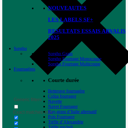
NOUVEAUTES
LES LABELS SF+
RESULTATS ESSAIS ARVALIS
2025
Sorgho
Sorgho Grain
Sorgho Fourrage Monocoupe
Sorgho Fourrage Multicoupe
Fourragères
Courte durée
Betterave fourragère
Colza fourrager
Generic filters
Navette
Navet Fourrager
Ray-grass d’Italie alternatif
Exact matches only
Pois Fourrager
Trèfle d’Alexandrie
Trèfle micheli