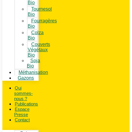
Bio
Tournesol
Bio
Fourragères
Bio
Colza
Bio
Couverts
Végétaux
Bio
Soja
Bio
Méthanisation
Gazons
Qui
sommes-
nous ?
Publications
Espace
Presse
Contact