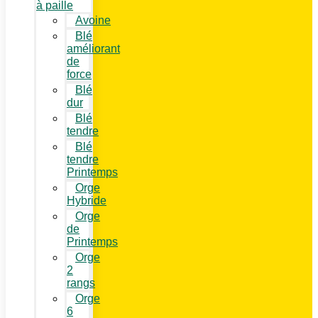
à paille
Avoine
Blé
améliorant
de
force
Blé
dur
Blé
tendre
Blé
tendre
Printemps
Orge
Hybride
Orge
de
Printemps
Orge
2
rangs
Orge
6