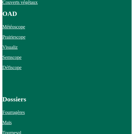
Couverts végétaux
OAD
Météoscope
Prairiescope
Visualiz
Semscope
Défiscope
Dossiers
Fourragères
Maïs
Tournesol