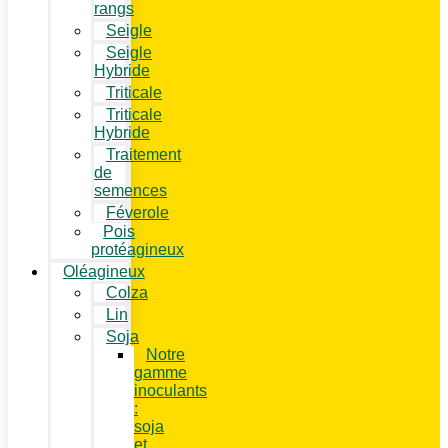
rangs
Seigle
Seigle
Hybride
Triticale
Triticale
Hybride
Traitement
de
semences
Féverole
Pois
protéagineux
Oléagineux
Colza
Lin
Soja
Notre
gamme
inoculants
:
soja
et