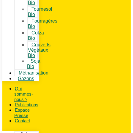
Bio
Tournesol
Bio
Fourragères
Bio
Colza
Bio
Couverts
Végétaux
Bio
Soja
Bio
Méthanisation
Gazons
Qui
sommes-
nous ?
Publications
Espace
Presse
Contact