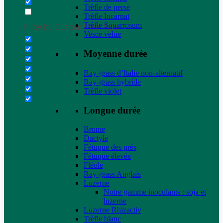
Trèfle de perse
Trèfle Incarnat
Trèfle Squarrosum
Filter by Custom Post Type
Vesce velue
Moyenne durée
Ray-grass d’Italie non-alternatif
Ray-grass hybride
Trèfle violet
Longue durée
Brome
Dactyle
Fétuque des prés
Fétuque élevée
Fléole
Ray-grass Anglais
Luzerne
Notre gamme inoculants : soja et
luzerne
Luzerne Rhizactiv
Trèfle blanc