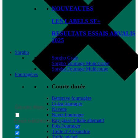
NOUVEAUTES
LES LABELS SF+
RESULTATS ESSAIS ARVALIS
2025
Sorgho
Sorgho Grain
Sorgho Fourrage Monocoupe
Sorgho Fourrage Multicoupe
Fourragères
Courte durée
Betterave fourragère
Colza fourrager
Generic filters
Navette
Navet Fourrager
Ray-grass d’Italie alternatif
Exact matches only
Pois Fourrager
Trèfle d’Alexandrie
Trèfle micheli