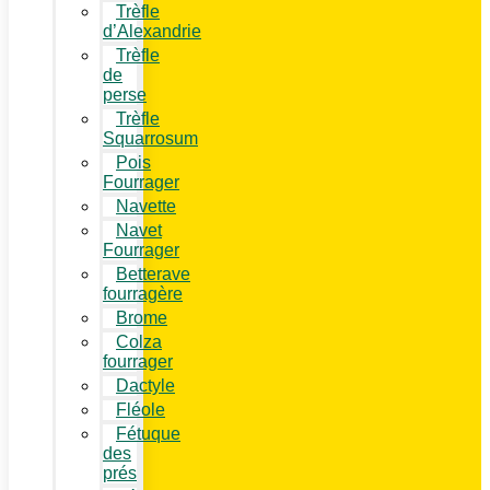
Trèfle
d’Alexandrie
Trèfle
de
perse
Trèfle
Squarrosum
Pois
Fourrager
Navette
Navet
Fourrager
Betterave
fourragère
Brome
Colza
fourrager
Dactyle
Fléole
Fétuque
des
prés