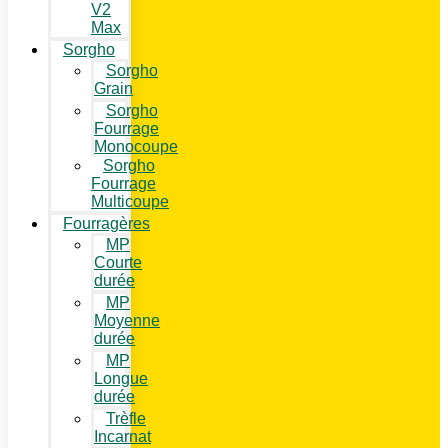
V2
Max
Sorgho
Sorgho
Grain
Sorgho
Fourrage
Monocoupe
Sorgho
Fourrage
Multicoupe
Fourragères
MP
Courte
durée
MP
Moyenne
durée
MP
Longue
durée
Trèfle
Incarnat