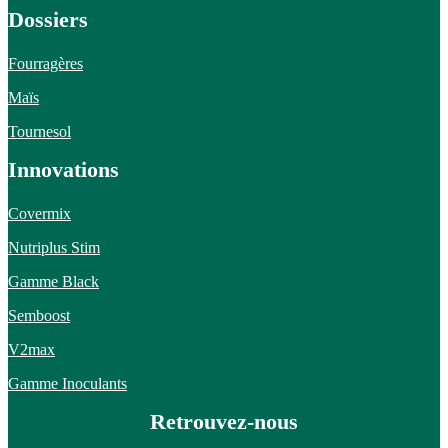
Dossiers
Fourragères
Maïs
Tournesol
Innovations
Covermix
Nutriplus Stim
Gamme Black
Semboost
V2max
Gamme Inoculants
Retrouvez-nous