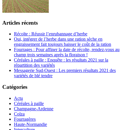
Articles récents
Récolte : Réussir l’enrubannage d’herbe
Oui, intégrer de l’herbe dans une ration sèche en
engraissement fait toujours baisser le coût de la ration
Fourrages : Pour affiner la date de récolte, rendez-vous au
champ trois semaines après la floraison !
Céréales à paille : Enquête : les résultats 2021 sur la
répartition des variétés
Messagerie Sud-Ouest : Les premiers résultats 2021 des
variétés de blé tendre
Catégories
Actu
Céréales à paille
Champagne-Ardenne
Colza
Fourragères
Haute-Normandie
Interculture