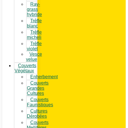
Ray-
grass
hybride
Trèfle
blanc
Trèfle
micheli
Trèfle
violet
Vesce
velue
Couverts
Végétaux
Enherbement
Couverts
Grandes
Cultures
Couverts
Faunistiques
Cultures
Dérobées
Couverts
Mellifères