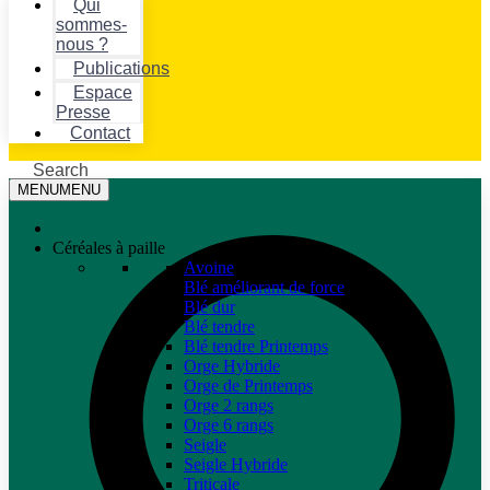
Qui
sommes-
nous ?
Publications
Espace
Presse
Contact
Search
MENU
MENU
Céréales à paille
Avoine
Blé améliorant de force
Blé dur
Blé tendre
Blé tendre Printemps
Orge Hybride
Orge de Printemps
Orge 2 rangs
Orge 6 rangs
Seigle
Seigle Hybride
Triticale