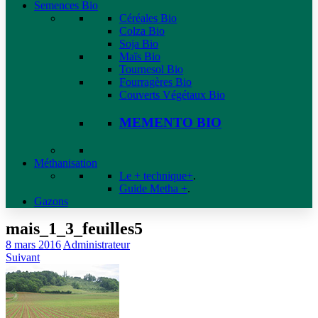
Semences Bio
Céréales Bio
Colza Bio
Soja Bio
Maïs Bio
Tournesol Bio
Fourragères Bio
Couverts Végétaux Bio
MEMENTO BIO
Méthanisation
Le + technique+
.
Guide Metha +
.
Gazons
mais_1_3_feuilles5
8 mars 2016
Administrateur
Suivant