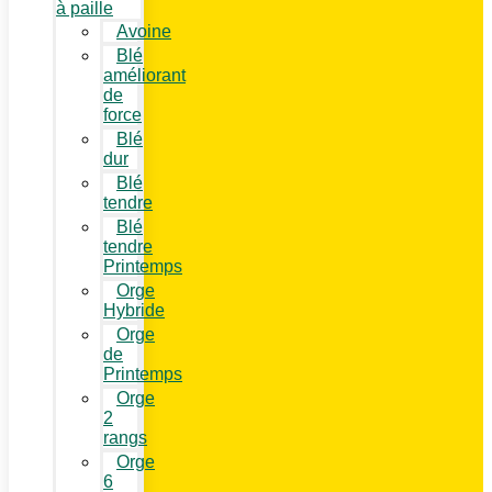
à paille
Avoine
Blé
améliorant
de
force
Blé
dur
Blé
tendre
Blé
tendre
Printemps
Orge
Hybride
Orge
de
Printemps
Orge
2
rangs
Orge
6