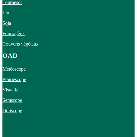
Tournesol
Lin
Soja
Fourragères
Couverts végétaux
OAD
Météoscope
Prairiescope
Visualiz
Semscope
Défiscope