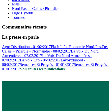
Maïs
Nord Pas de Calais / Picardie
Orge Hybride
Tournesol
Commentaires récents
La presse en parle
Agro Distribution - 01/02/2017
Flash Infos Economie Nord-Pas-De-
Calais – Picardie – Normandie - 08/02/2017
La Voix Du Nord
Armentières - 07/02/2017
La Voix Du Nord Armentières -
07/02/2017
La Voix Eco - 06/02/2017
Lavoixdunord -
06/02/2017
Semences Et Progrès - 01/01/2017
Semences Et Progrès -
01/01/2017
Voir toutes les publications