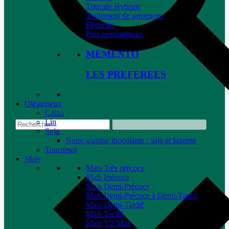
Triticale Hybride
Traitement de semences
Féverole
Pois protéagineux
MEMENTO
LES PREFEREES
Oléagineux
Colza
Lin
Soja
Notre gamme inoculants : soja et luzerne
Tournesol
Maïs
Maïs Très précoce
Maïs Précoce
Maïs Demi-Précoce
Maïs Demi-Précoce à Demi-Tardif
Maïs Demi-Tardif
Maïs Tardif
Maïs V2 Max