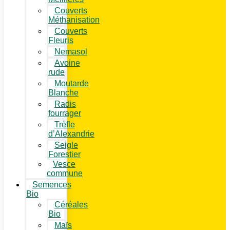
Couverts
Méthanisation
Couverts
Fleuris
Nemasol
Avoine
rude
Moutarde
Blanche
Radis
fourrager
Trèfle
d’Alexandrie
Seigle
Forestier
Vesce
commune
Semences
Bio
Céréales
Bio
Maïs