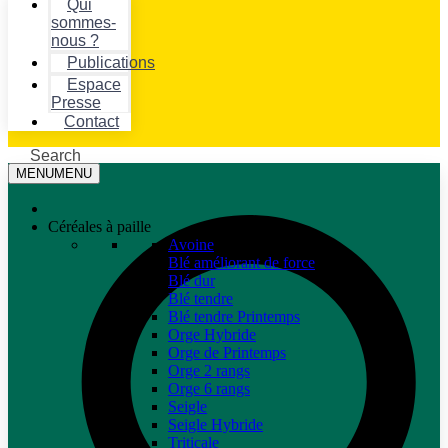
Qui
sommes-
nous ?
Publications
Espace
Presse
Contact
Search
MENU
MENU
Céréales à paille
Avoine
Blé améliorant de force
Blé dur
Blé tendre
Blé tendre Printemps
Orge Hybride
Orge de Printemps
Orge 2 rangs
Orge 6 rangs
Seigle
Seigle Hybride
Triticale