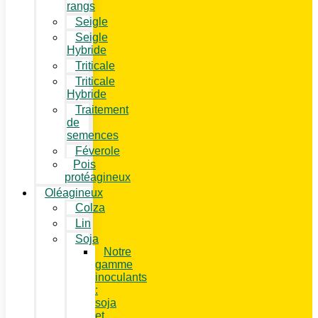
rangs
Seigle
Seigle
Hybride
Triticale
Triticale
Hybride
Traitement
de
semences
Féverole
Pois
protéagineux
Oléagineux
Colza
Lin
Soja
Notre
gamme
inoculants
:
soja
et