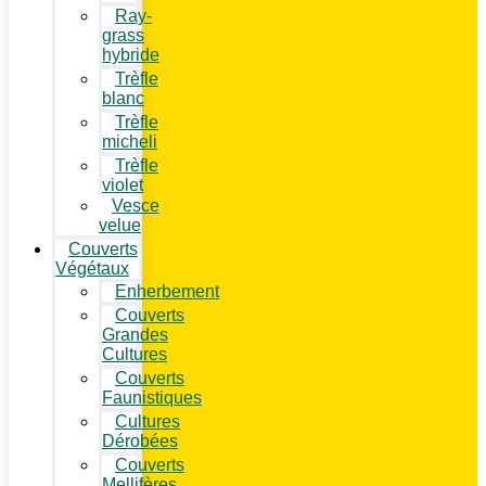
Ray-
grass
hybride
Trèfle
blanc
Trèfle
micheli
Trèfle
violet
Vesce
velue
Couverts
Végétaux
Enherbement
Couverts
Grandes
Cultures
Couverts
Faunistiques
Cultures
Dérobées
Couverts
Mellifères