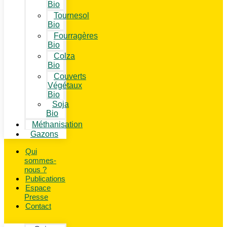
Bio
Tournesol
Bio
Fourragères
Bio
Colza
Bio
Couverts
Végétaux
Bio
Soja
Bio
Méthanisation
Gazons
Qui
sommes-
nous ?
Publications
Espace
Presse
Contact