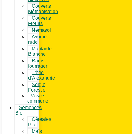
Couverts
Méthanisation
Couverts
Fleuris
Nemasol
Avoine
rude
Moutarde
Blanche
Radis
fourrager
Trèfle
d’Alexandrie
Seigle
Forestier
Vesce
commune
Semences
Bio
Céréales
Bio
Maïs