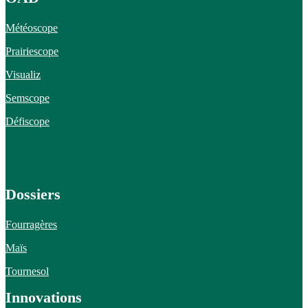
Météoscope
Prairiescope
Visualiz
Semscope
Défiscope
Dossiers
Fourragères
Maïs
Tournesol
Innovations