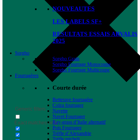
NOUVEAUTES
LES LABELS SF+
RESULTATS ESSAIS ARVALIS
2025
Sorgho
Sorgho Grain
Sorgho Fourrage Monocoupe
Sorgho Fourrage Multicoupe
Fourragères
Courte durée
Betterave fourragère
Colza fourrager
Generic filters
Navette
Navet Fourrager
Ray-grass d’Italie alternatif
Exact matches only
Pois Fourrager
Trèfle d’Alexandrie
Trèfle micheli