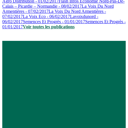
Agro Distribution - 01/02/2017
Flash Infos Economie Nord-Pas-De-
Calais – Picardie – Normandie - 08/02/2017
La Voix Du Nord
Armentières - 07/02/2017
La Voix Du Nord Armentières -
07/02/2017
La Voix Eco - 06/02/2017
Lavoixdunord -
06/02/2017
Semences Et Progrès - 01/01/2017
Semences Et Progrès -
01/01/2017
Voir toutes les publications