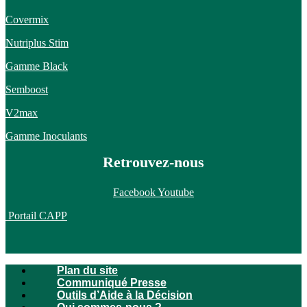
Covermix
Nutriplus Stim
Gamme Black
Semboost
V2max
Gamme Inoculants
Retrouvez-nous
Facebook
Youtube
Portail CAPP
Plan du site
Communiqué Presse
Outils d’Aide à la Décision