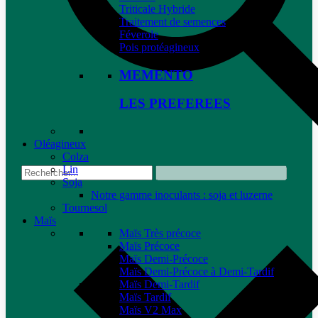
Triticale Hybride
Traitement de semences
Féverole
Pois protéagineux
MEMENTO
LES PREFEREES
Oléagineux
Colza
Lin
Soja
Notre gamme inoculants : soja et luzerne
Tournesol
Maïs
Maïs Très précoce
Maïs Précoce
Maïs Demi-Précoce
Maïs Demi-Précoce à Demi-Tardif
Maïs Demi-Tardif
Maïs Tardif
Maïs V2 Max