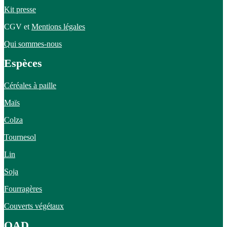
Kit presse
CGV et
Mentions légales
Qui sommes-nous
Espèces
Céréales à paille
Maïs
Colza
Tournesol
Lin
Soja
Fourragères
Couverts végétaux
OAD