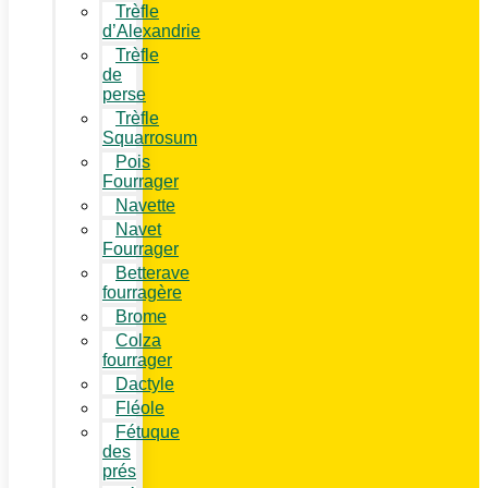
Trèfle
d’Alexandrie
Trèfle
de
perse
Trèfle
Squarrosum
Pois
Fourrager
Navette
Navet
Fourrager
Betterave
fourragère
Brome
Colza
fourrager
Dactyle
Fléole
Fétuque
des
prés