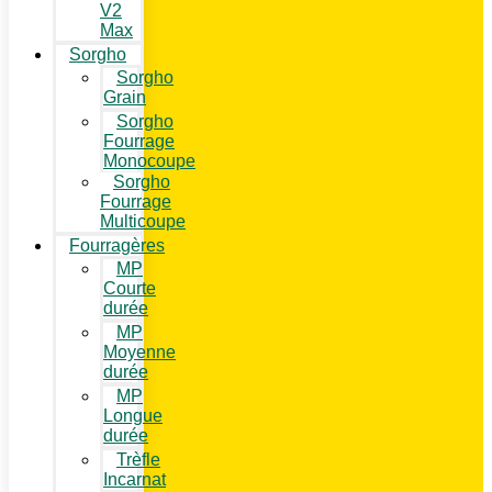
V2
Max
Sorgho
Sorgho
Grain
Sorgho
Fourrage
Monocoupe
Sorgho
Fourrage
Multicoupe
Fourragères
MP
Courte
durée
MP
Moyenne
durée
MP
Longue
durée
Trèfle
Incarnat