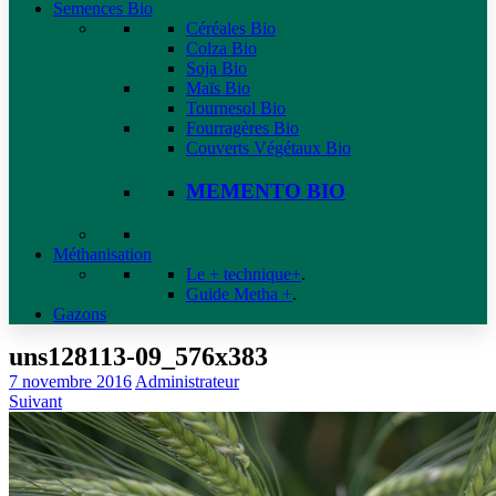
Semences Bio
Céréales Bio
Colza Bio
Soja Bio
Maïs Bio
Tournesol Bio
Fourragères Bio
Couverts Végétaux Bio
MEMENTO BIO
Méthanisation
Le + technique+
.
Guide Metha +
.
Gazons
uns128113-09_576x383
7 novembre 2016
Administrateur
Suivant