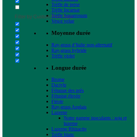
Trèfle de perse
Trèfle Incarnat
Trèfle Squarrosum
Filter by Custom Post Type
Vesce velue
Moyenne durée
Ray-grass d’Italie non-alternatif
Ray-grass hybride
Trèfle violet
Longue durée
Brome
Dactyle
Fétuque des prés
Fétuque élevée
Fléole
Ray-grass Anglais
Luzerne
Notre gamme inoculants : soja et
luzerne
Luzerne Rhizactiv
Trèfle blanc