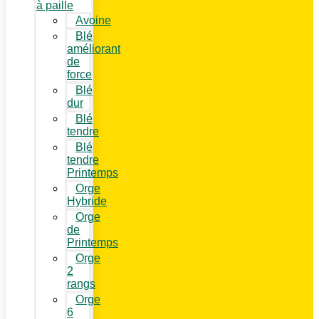
à paille
Avoine
Blé
améliorant
de
force
Blé
dur
Blé
tendre
Blé
tendre
Printemps
Orge
Hybride
Orge
de
Printemps
Orge
2
rangs
Orge
6