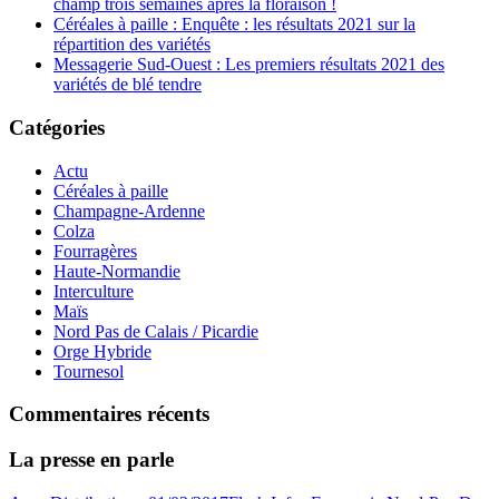
champ trois semaines après la floraison !
Céréales à paille : Enquête : les résultats 2021 sur la
répartition des variétés
Messagerie Sud-Ouest : Les premiers résultats 2021 des
variétés de blé tendre
Catégories
Actu
Céréales à paille
Champagne-Ardenne
Colza
Fourragères
Haute-Normandie
Interculture
Maïs
Nord Pas de Calais / Picardie
Orge Hybride
Tournesol
Commentaires récents
La presse en parle