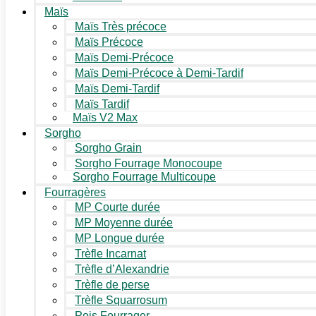
Maïs
Maïs Très précoce
Maïs Précoce
Maïs Demi-Précoce
Maïs Demi-Précoce à Demi-Tardif
Maïs Demi-Tardif
Maïs Tardif
Maïs V2 Max
Sorgho
Sorgho Grain
Sorgho Fourrage Monocoupe
Sorgho Fourrage Multicoupe
Fourragères
MP Courte durée
MP Moyenne durée
MP Longue durée
Trèfle Incarnat
Trèfle d’Alexandrie
Trèfle de perse
Trèfle Squarrosum
Pois Fourrager