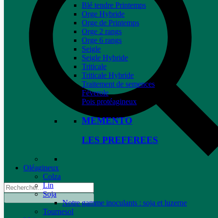
Blé tendre Printemps
Orge Hybride
Orge de Printemps
Orge 2 rangs
Orge 6 rangs
Seigle
Seigle Hybride
Triticale
Triticale Hybride
Traitement de semences
Féverole
Pois protéagineux
MEMENTO
LES PREFEREES
Oléagineux
Colza
Lin
Soja
Notre gamme inoculants : soja et luzerne
Tournesol