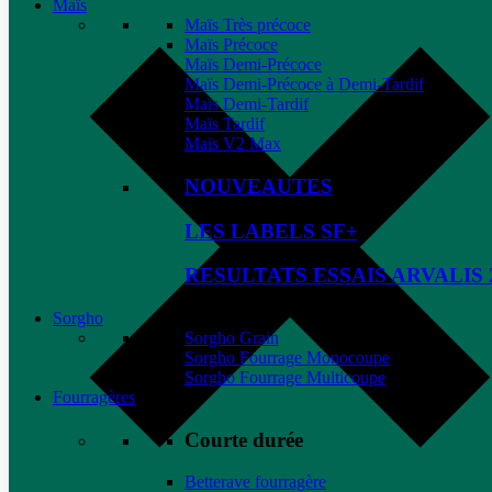
Maïs
Maïs Très précoce
Maïs Précoce
Maïs Demi-Précoce
Maïs Demi-Précoce à Demi-Tardif
Maïs Demi-Tardif
Maïs Tardif
Maïs V2 Max
NOUVEAUTES
LES LABELS SF+
RESULTATS ESSAIS ARVALIS 
Sorgho
Sorgho Grain
Sorgho Fourrage Monocoupe
Sorgho Fourrage Multicoupe
Fourragères
Courte durée
Betterave fourragère