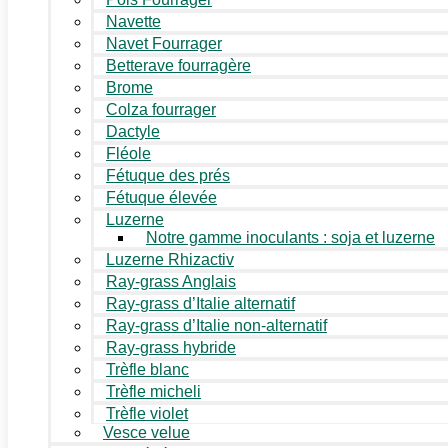
Navette
Navet Fourrager
Betterave fourragère
Brome
Colza fourrager
Dactyle
Fléole
Fétuque des prés
Fétuque élevée
Luzerne
Notre gamme inoculants : soja et luzerne
Luzerne Rhizactiv
Ray-grass Anglais
Ray-grass d’Italie alternatif
Ray-grass d’Italie non-alternatif
Ray-grass hybride
Trèfle blanc
Trèfle micheli
Trèfle violet
Vesce velue