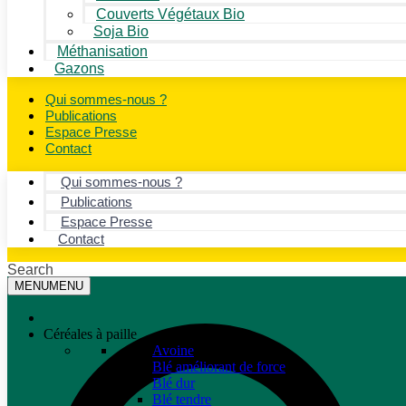
Couverts Végétaux Bio
Soja Bio
Méthanisation
Gazons
Qui sommes-nous ?
Publications
Espace Presse
Contact
Qui sommes-nous ?
Publications
Espace Presse
Contact
Search
MENU
MENU
Céréales à paille
Avoine
Blé améliorant de force
Blé dur
Blé tendre