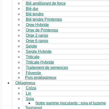
Blé améliorant de force
Blé dur
Blé tendre
Blé tendre Printemps
Orge Hybride
Orge de Printemps
Orge 2 rangs
Orge 6 rangs
Seigle
Seigle Hybride
Triticale
Triticale Hybride
Traitement de semences
Féverole
Pois protéagineux
Oléagineux
Colza
Lin
Soja
Notre gamme inoculants : soja et luzerne
Tournesol