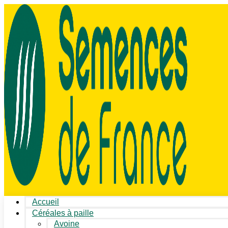
Accueil
Céréales à paille
Avoine