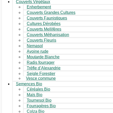
Couverts Végétaux
Enherbement
Couverts Grandes Cultures
Couverts Faunistiques
Cultures Dérobées
Couverts Mellifères
Couverts Méthanisation
Couverts Fleuris
Nemasol
Avoine rude
Moutarde Blanche
Radis fourrager
Trèfle d’Alexandrie
Seigle Forestier
Vesce commune
Semences Bio
Céréales Bio
Maïs Bio
Tournesol Bio
Fourragères Bio
Colza Bio