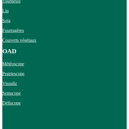
Tournesol
Lin
Soja
Fourragères
Couverts végétaux
OAD
Météoscope
Prairiescope
Visualiz
Semscope
Défiscope