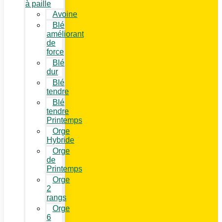
à paille
Avoine
Blé
améliorant
de
force
Blé
dur
Blé
tendre
Blé
tendre
Printemps
Orge
Hybride
Orge
de
Printemps
Orge
2
rangs
Orge
6