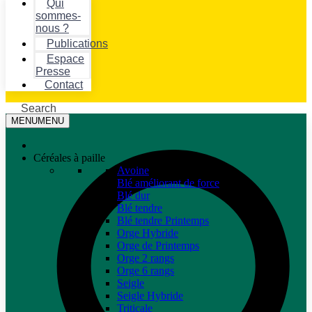
Qui
sommes-
nous ?
Publications
Espace
Presse
Contact
Search
MENU
MENU
Céréales à paille
Avoine
Blé améliorant de force
Blé dur
Blé tendre
Blé tendre Printemps
Orge Hybride
Orge de Printemps
Orge 2 rangs
Orge 6 rangs
Seigle
Seigle Hybride
Triticale