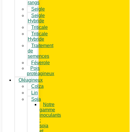
rangs
Seigle
Seigle
Hybride
Triticale
Triticale
Hybride
Traitement
de
semences
Féverole
Pois
protéagineux
Oléagineux
Colza
Lin
Soja
Notre
gamme
inoculants
:
soja
et