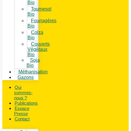
Bio
Tournesol
Bio
Fourragères
Bio
Colza
Bio
Couverts
Végétaux
Bio
Soja
Bio
Méthanisation
Gazons
Qui
sommes-
nous ?
Publications
Espace
Presse
Contact