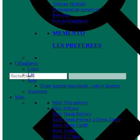
Triticale Hybride
Traitement de semences
Féverole
Pois protéagineux
MEMENTO
LES PREFEREES
Oléagineux
Colza
Lin
Soja
Notre gamme inoculants : soja et luzerne
Tournesol
Maïs
Maïs Très précoce
Maïs Précoce
Maïs Demi-Précoce
Maïs Demi-Précoce à Demi-Tardif
Maïs Demi-Tardif
Maïs Tardif
Maïs V2 Max