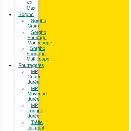
V2
Max
Sorgho
Sorgho
Grain
Sorgho
Fourrage
Monocoupe
Sorgho
Fourrage
Multicoupe
Fourragères
MP
Courte
durée
MP
Moyenne
durée
MP
Longue
durée
Trèfle
Incarnat