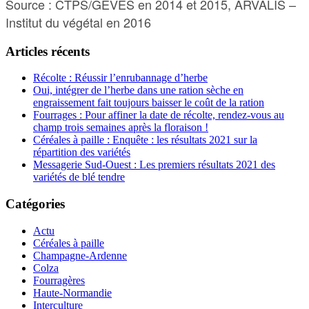
Source : CTPS/GEVES en 2014 et 2015, ARVALIS –
Institut du végétal en 2016
Articles récents
Récolte : Réussir l’enrubannage d’herbe
Oui, intégrer de l’herbe dans une ration sèche en
engraissement fait toujours baisser le coût de la ration
Fourrages : Pour affiner la date de récolte, rendez-vous au
champ trois semaines après la floraison !
Céréales à paille : Enquête : les résultats 2021 sur la
répartition des variétés
Messagerie Sud-Ouest : Les premiers résultats 2021 des
variétés de blé tendre
Catégories
Actu
Céréales à paille
Champagne-Ardenne
Colza
Fourragères
Haute-Normandie
Interculture