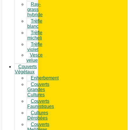
Ray-
grass
hybride
Trèfle
blanc
Trèfle
micheli
Trèfle
violet
Vesce
velue
Couverts
Végétaux
Enherbement
Couverts
Grandes
Cultures
Couverts
Faunistiques
Cultures
Dérobées
Couverts
Mellifères