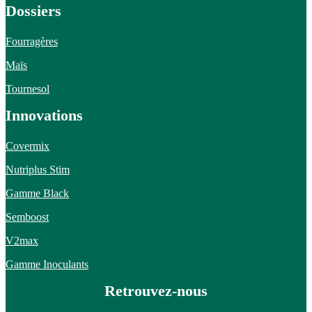
Dossiers
Fourragères
Maïs
Tournesol
Innovations
Covermix
Nutriplus Stim
Gamme Black
Semboost
V2max
Gamme Inoculants
Retrouvez-nous