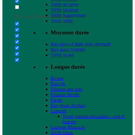
Trèfle de perse
Trèfle Incarnat
Trèfle Squarrosum
Filter by Custom Post Type
Vesce velue
Moyenne durée
Ray-grass d’Italie non-alternatif
Ray-grass hybride
Trèfle violet
Longue durée
Brome
Dactyle
Fétuque des prés
Fétuque élevée
Fléole
Ray-grass Anglais
Luzerne
Notre gamme inoculants : soja et
luzerne
Luzerne Rhizactiv
Trèfle blanc