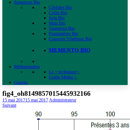
Semences Bio
Céréales Bio
Colza Bio
Soja Bio
Maïs Bio
Tournesol Bio
Fourragères Bio
Couverts Végétaux Bio
MEMENTO BIO
Méthanisation
Le + technique+
.
Guide Metha +
.
Gazons
fig4_oh8149857015445932166
15 mai 2017
15 mai 2017
Administrateur
Suivant