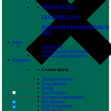
NOUVEAUTES
LES LABELS SF+
RESULTATS ESSAIS ARVALIS
2025
Sorgho
Sorgho Grain
Sorgho Fourrage Monocoupe
Sorgho Fourrage Multicoupe
Fourragères
Courte durée
Betterave fourragère
Colza fourrager
Generic filters
Navette
Navet Fourrager
Ray-grass d’Italie alternatif
Exact matches only
Pois Fourrager
Trèfle d’Alexandrie
Trèfle micheli