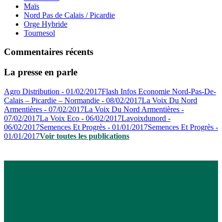
Maïs
Nord Pas de Calais / Picardie
Orge Hybride
Tournesol
Commentaires récents
La presse en parle
Agro Distribution - 01/02/2017
Flash Infos Economie Nord-Pas-De-
Calais – Picardie – Normandie - 08/02/2017
La Voix Du Nord
Armentières - 07/02/2017
La Voix Du Nord Armentières -
07/02/2017
La Voix Eco - 06/02/2017
Lavoixdunord -
06/02/2017
Semences Et Progrès - 01/01/2017
Semences Et Progrès -
01/01/2017
Voir toutes les publications