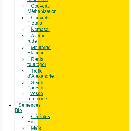
Couverts
Méthanisation
Couverts
Fleuris
Nemasol
Avoine
rude
Moutarde
Blanche
Radis
fourrager
Trèfle
d’Alexandrie
Seigle
Forestier
Vesce
commune
Semences
Bio
Céréales
Bio
Maïs