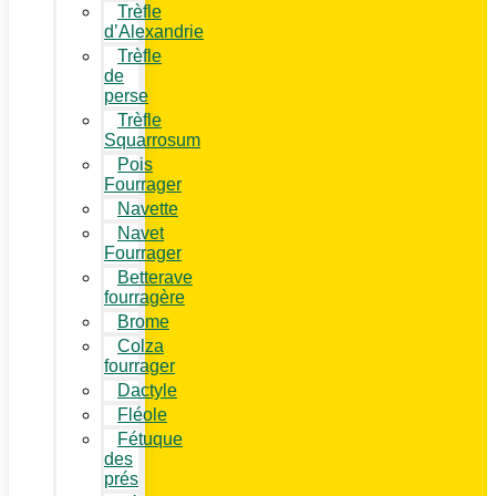
Trèfle
d’Alexandrie
Trèfle
de
perse
Trèfle
Squarrosum
Pois
Fourrager
Navette
Navet
Fourrager
Betterave
fourragère
Brome
Colza
fourrager
Dactyle
Fléole
Fétuque
des
prés