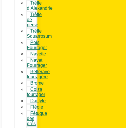
Trèfle
d’Alexandrie
Trèfle
de
perse
Trèfle
Squarrosum
Pois
Fourrager
Navette
Navet
Fourrager
Betterave
fourragère
Brome
Colza
fourrager
Dactyle
Fléole
Fétuque
des
prés