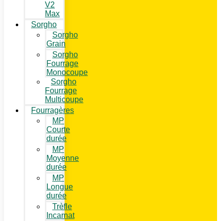
V2
Max
Sorgho
Sorgho
Grain
Sorgho
Fourrage
Monocoupe
Sorgho
Fourrage
Multicoupe
Fourragères
MP
Courte
durée
MP
Moyenne
durée
MP
Longue
durée
Trèfle
Incarnat