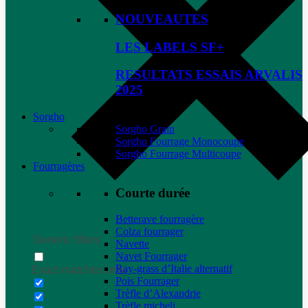
NOUVEAUTES
LES LABELS SF+
RESULTATS ESSAIS ARVALIS
2025
Sorgho
Sorgho Grain
Sorgho Fourrage Monocoupe
Sorgho Fourrage Multicoupe
Fourragères
Courte durée
Betterave fourragère
Colza fourrager
Generic filters
Navette
Navet Fourrager
Ray-grass d’Italie alternatif
Exact matches only
Pois Fourrager
Trèfle d’Alexandrie
Trèfle micheli