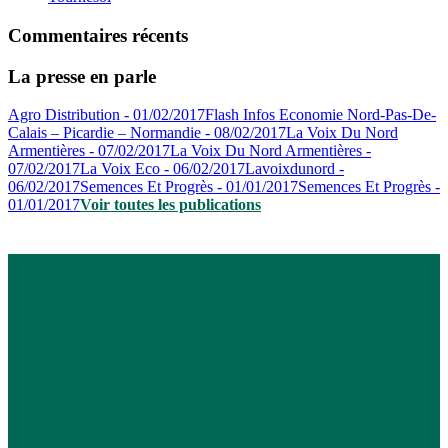
Commentaires récents
La presse en parle
Agro Distribution - 01/02/2017
Flash Infos Economie Nord-Pas-De-
Calais – Picardie – Normandie - 08/02/2017
La Voix Du Nord
Armentières - 07/02/2017
La Voix Du Nord Armentières -
07/02/2017
La Voix Eco - 06/02/2017
Lavoixdunord -
06/02/2017
Semences Et Progrès - 01/01/2017
Semences Et Progrès -
01/01/2017
Voir toutes les publications