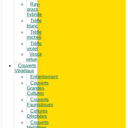
Ray-
grass
hybride
Trèfle
blanc
Trèfle
micheli
Trèfle
violet
Vesce
velue
Couverts
Végétaux
Enherbement
Couverts
Grandes
Cultures
Couverts
Faunistiques
Cultures
Dérobées
Couverts
Mellifères