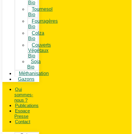
Bio
Tournesol
Bio
Fourragères
Bio
Colza
Bio
Couverts
Végétaux
Bio
Soja
Bio
Méthanisation
Gazons
Qui
sommes-
nous ?
Publications
Espace
Presse
Contact