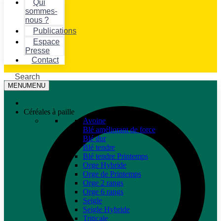
Qui
sommes-
nous ?
Publications
Espace
Presse
Contact
Search
MENU
MENU
Céréales à paille
Avoine
Blé améliorant de force
Blé dur
Blé tendre
Blé tendre Printemps
Orge Hybride
Orge de Printemps
Orge 2 rangs
Orge 6 rangs
Seigle
Seigle Hybride
Triticale