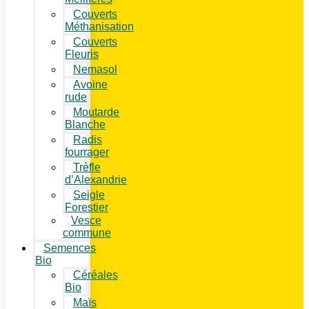
Couverts
Méthanisation
Couverts
Fleuris
Nemasol
Avoine
rude
Moutarde
Blanche
Radis
fourrager
Trèfle
d’Alexandrie
Seigle
Forestier
Vesce
commune
Semences
Bio
Céréales
Bio
Maïs