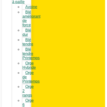
à paille
Avoine
Blé
améliorant
de
force
Blé
dur
Blé
tendre
Blé
tendre
Printemps
Orge
Hybride
Orge
de
Printemps
Orge
2
rangs
Orge
6