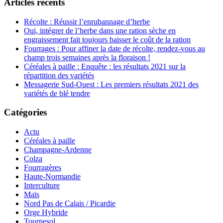
Articles récents
Récolte : Réussir l’enrubannage d’herbe
Oui, intégrer de l’herbe dans une ration sèche en
engraissement fait toujours baisser le coût de la ration
Fourrages : Pour affiner la date de récolte, rendez-vous au
champ trois semaines après la floraison !
Céréales à paille : Enquête : les résultats 2021 sur la
répartition des variétés
Messagerie Sud-Ouest : Les premiers résultats 2021 des
variétés de blé tendre
Catégories
Actu
Céréales à paille
Champagne-Ardenne
Colza
Fourragères
Haute-Normandie
Interculture
Maïs
Nord Pas de Calais / Picardie
Orge Hybride
Tournesol