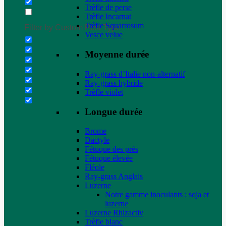
Trèfle de perse
Trèfle Incarnat
Trèfle Squarrosum
Filter by Custom Post Type
Vesce velue
Moyenne durée
Ray-grass d’Italie non-alternatif
Ray-grass hybride
Trèfle violet
Longue durée
Brome
Dactyle
Fétuque des prés
Fétuque élevée
Fléole
Ray-grass Anglais
Luzerne
Notre gamme inoculants : soja et
luzerne
Luzerne Rhizactiv
Trèfle blanc