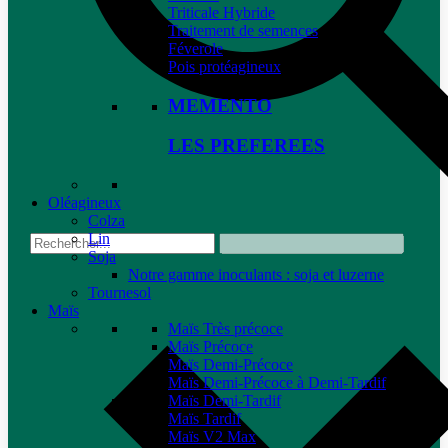
Triticale Hybride
Traitement de semences
Féverole
Pois protéagineux
MEMENTO
LES PREFEREES
Oléagineux
Colza
Lin
Soja
Notre gamme inoculants : soja et luzerne
Tournesol
Maïs
Maïs Très précoce
Maïs Précoce
Maïs Demi-Précoce
Maïs Demi-Précoce à Demi-Tardif
Maïs Demi-Tardif
Maïs Tardif
Maïs V2 Max