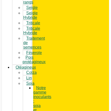
rangs
Seigle
Seigle
Hybride
Triticale
Triticale
Hybride
Traitement
de
semences
Féverole
Pois
protéagineux
Oléagineux
Colza
Lin
Soja
Notre
gamme
inoculants
:
soja
et