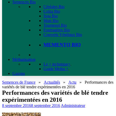
Semences Bio
Céréales Bio
Colza Bio
Soja Bio
Maïs Bio
Tournesol Bio
Fourragères Bio
Couverts Végétaux Bio
MEMENTO BIO
Méthanisation
Le + technique+
.
Guide Metha +
.
Gazons
Semences de France
»
Actualités
»
Actu
»
Performances des
variétés de blé tendre expérimentées en 2016
Performances des variétés de blé tendre
expérimentées en 2016
8 septembre 2016
8 septembre 2016
Administrateur