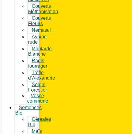
Couverts
Méthanisation
Couverts
Fleuris
Nemasol
Avoine
rude
Moutarde
Blanche
Radis
fourrager
Trèfle
d’Alexandrie
Seigle
Forestier
Vesce
commune
Semences
Bio
Céréales
Bio
Maïs