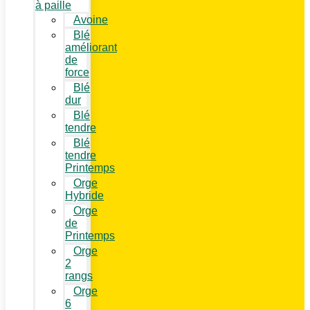
à paille
Avoine
Blé
améliorant
de
force
Blé
dur
Blé
tendre
Blé
tendre
Printemps
Orge
Hybride
Orge
de
Printemps
Orge
2
rangs
Orge
6