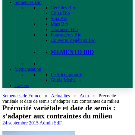
Semences Bio
Céréales Bio
Colza Bio
Soja Bio
Maïs Bio
Tournesol Bio
Fourragères Bio
Couverts Végétaux Bio
MEMENTO BIO
Méthanisation
Le + technique+
.
Guide Metha +
.
Gazons
Semences de France
»
Actualités
»
Actu
»
Précocité
variétale et date de semis : s’adapter aux contraintes du milieu
Précocité variétale et date de semis :
s’adapter aux contraintes du milieu
24 septembre 2015
Admin SdF