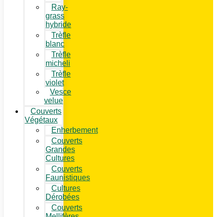
Ray-
grass
hybride
Trèfle
blanc
Trèfle
micheli
Trèfle
violet
Vesce
velue
Couverts
Végétaux
Enherbement
Couverts
Grandes
Cultures
Couverts
Faunistiques
Cultures
Dérobées
Couverts
Mellifères