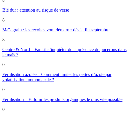
8
Blé dur : attention au risque de verse
8
Maïs grain : les récoltes vont démarrer dès la fin septembre
8
Centre & Nord – Faut-il s’inquiéter de la présence de pucerons dans
le maïs ?
0
Fertilisation azotée – Comment limiter les pertes d’azote par
volatilisation ammoniacale ?
0
Fertilisation – Enfouir les produits organiques le plus vite possible
0