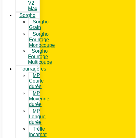
V2
Max
Sorgho
Sorgho
Grain
Sorgho
Fourrage
Monocoupe
Sorgho
Fourrage
Multicoupe
Fourragères
MP
Courte
durée
MP
Moyenne
durée
MP
Longue
durée
Trèfle
Incarnat