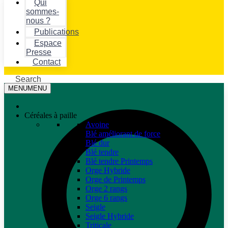
Qui
sommes-
nous ?
Publications
Espace
Presse
Contact
Search
MENU
MENU
Céréales à paille
Avoine
Blé améliorant de force
Blé dur
Blé tendre
Blé tendre Printemps
Orge Hybride
Orge de Printemps
Orge 2 rangs
Orge 6 rangs
Seigle
Seigle Hybride
Triticale