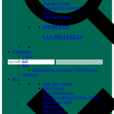
Triticale Hybride
Traitement de semences
Féverole
Pois protéagineux
MEMENTO
LES PREFEREES
Oléagineux
Colza
Lin
Soja
Notre gamme inoculants : soja et luzerne
Tournesol
Maïs
Maïs Très précoce
Maïs Précoce
Maïs Demi-Précoce
Maïs Demi-Précoce à Demi-Tardif
Maïs Demi-Tardif
Maïs Tardif
Maïs V2 Max