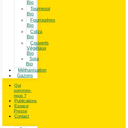
Bio
Tournesol
Bio
Fourragères
Bio
Colza
Bio
Couverts
Végétaux
Bio
Soja
Bio
Méthanisation
Gazons
Qui
sommes-
nous ?
Publications
Espace
Presse
Contact