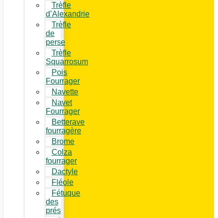
Trèfle
d’Alexandrie
Trèfle
de
perse
Trèfle
Squarrosum
Pois
Fourrager
Navette
Navet
Fourrager
Betterave
fourragère
Brome
Colza
fourrager
Dactyle
Fléole
Fétuque
des
prés