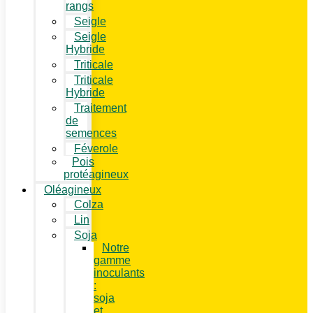
rangs
Seigle
Seigle
Hybride
Triticale
Triticale
Hybride
Traitement
de
semences
Féverole
Pois
protéagineux
Oléagineux
Colza
Lin
Soja
Notre
gamme
inoculants
:
soja
et