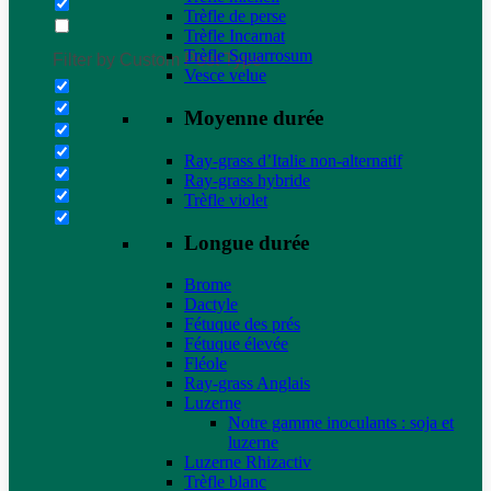
Trèfle de perse
Trèfle Incarnat
Trèfle Squarrosum
Filter by Custom Post Type
Vesce velue
Moyenne durée
Ray-grass d’Italie non-alternatif
Ray-grass hybride
Trèfle violet
Longue durée
Brome
Dactyle
Fétuque des prés
Fétuque élevée
Fléole
Ray-grass Anglais
Luzerne
Notre gamme inoculants : soja et
luzerne
Luzerne Rhizactiv
Trèfle blanc