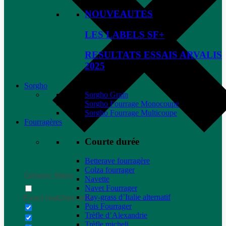
NOUVEAUTES
LES LABELS SF+
RESULTATS ESSAIS ARVALIS
2025
Sorgho
Sorgho Grain
Sorgho Fourrage Monocoupe
Sorgho Fourrage Multicoupe
Fourragères
Courte durée
Betterave fourragère
Colza fourrager
Generic filters
Navette
Navet Fourrager
Ray-grass d’Italie alternatif
Exact matches only
Pois Fourrager
Trèfle d’Alexandrie
Trèfle micheli