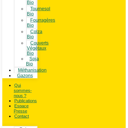
Bio
Tournesol
Bio
Fourragères
Bio
Colza
Bio
Couverts
Végétaux
Bio
Soja
Bio
Méthanisation
Gazons
Qui
sommes-
nous ?
Publications
Espace
Presse
Contact