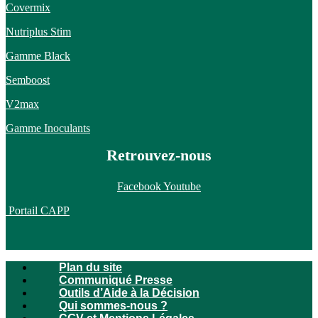
Covermix
Nutriplus Stim
Gamme Black
Semboost
V2max
Gamme Inoculants
Retrouvez-nous
Facebook
Youtube
Portail CAPP
Plan du site
Communiqué Presse
Outils d’Aide à la Décision
Qui sommes-nous ?