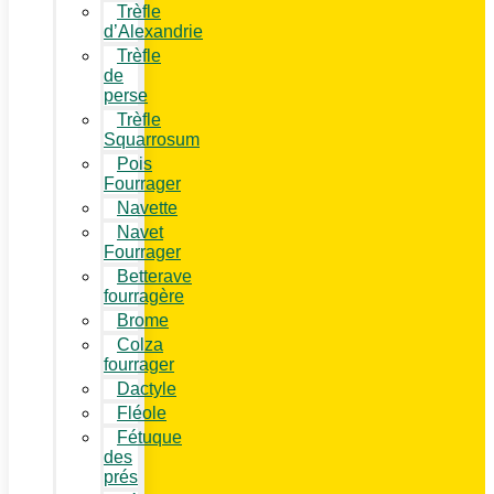
Trèfle
d’Alexandrie
Trèfle
de
perse
Trèfle
Squarrosum
Pois
Fourrager
Navette
Navet
Fourrager
Betterave
fourragère
Brome
Colza
fourrager
Dactyle
Fléole
Fétuque
des
prés