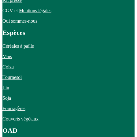
Kit presse
CGV et
Mentions légales
Qui sommes-nous
Espèces
Céréales à paille
Maïs
Colza
Tournesol
Lin
Soja
Fourragères
Couverts végétaux
OAD