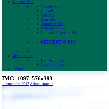
Semences Bio
Céréales Bio
Colza Bio
Soja Bio
Maïs Bio
Tournesol Bio
Fourragères Bio
Couverts Végétaux Bio
MEMENTO BIO
Méthanisation
Le + technique+
.
Guide Metha +
.
Gazons
IMG_1097_576x383
1 septembre 2017
Administrateur