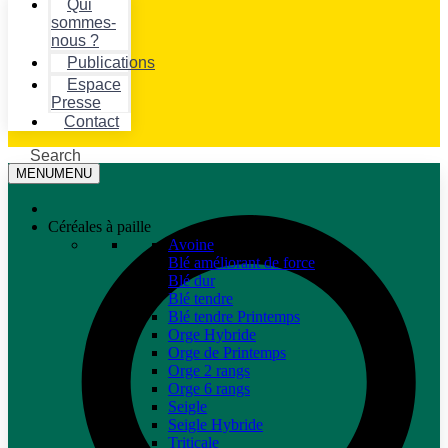
Qui
sommes-
nous ?
Publications
Espace
Presse
Contact
Search
MENU
MENU
Céréales à paille
Avoine
Blé améliorant de force
Blé dur
Blé tendre
Blé tendre Printemps
Orge Hybride
Orge de Printemps
Orge 2 rangs
Orge 6 rangs
Seigle
Seigle Hybride
Triticale