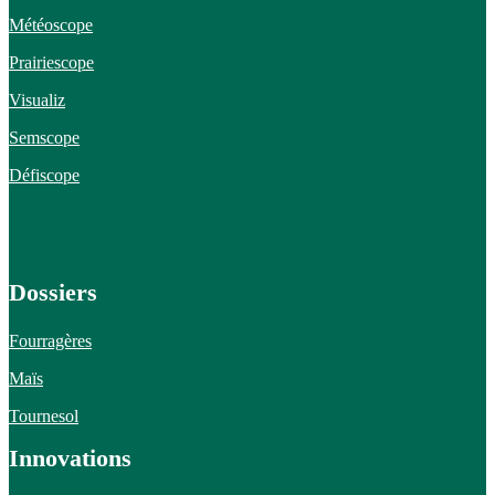
Météoscope
Prairiescope
Visualiz
Semscope
Défiscope
Dossiers
Fourragères
Maïs
Tournesol
Innovations