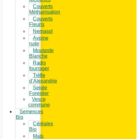
Couverts
Méthanisation
Couverts
Fleuris
Nemasol
Avoine
rude
Moutarde
Blanche
Radis
fourrager
Trèfle
d’Alexandrie
Seigle
Forestier
Vesce
commune
Semences
Bio
Céréales
Bio
Maïs