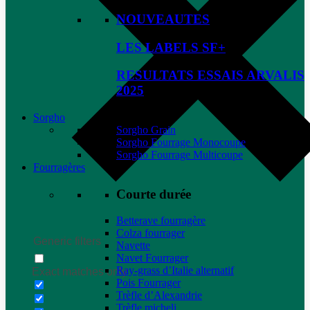
NOUVEAUTES
LES LABELS SF+
RESULTATS ESSAIS ARVALIS
2025
Sorgho
Sorgho Grain
Sorgho Fourrage Monocoupe
Sorgho Fourrage Multicoupe
Fourragères
Courte durée
Betterave fourragère
Colza fourrager
Generic filters
Navette
Navet Fourrager
Ray-grass d’Italie alternatif
Exact matches only
Pois Fourrager
Trèfle d’Alexandrie
Trèfle micheli