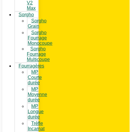
V2
Max
Sorgho
Sorgho
Grain
Sorgho
Fourrage
Monocoupe
Sorgho
Fourrage
Multicoupe
Fourragères
MP
Courte
durée
MP
Moyenne
durée
MP
Longue
durée
Trèfle
Incarnat