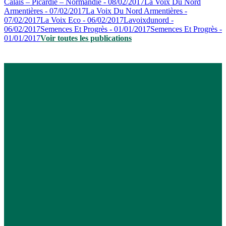
Calais – Picardie – Normandie - 08/02/2017
La Voix Du Nord
Armentières - 07/02/2017
La Voix Du Nord Armentières -
07/02/2017
La Voix Eco - 06/02/2017
Lavoixdunord -
06/02/2017
Semences Et Progrès - 01/01/2017
Semences Et Progrès -
01/01/2017
Voir toutes les publications