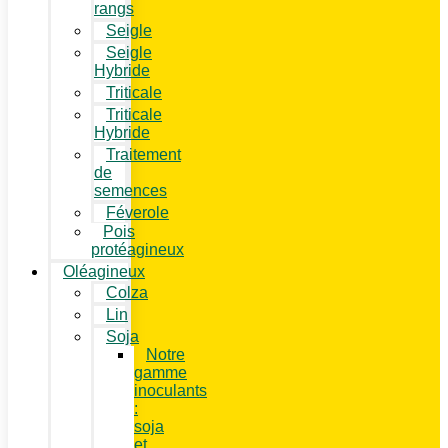
rangs
Seigle
Seigle
Hybride
Triticale
Triticale
Hybride
Traitement
de
semences
Féverole
Pois
protéagineux
Oléagineux
Colza
Lin
Soja
Notre
gamme
inoculants
:
soja
et