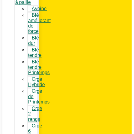
à paille
Avoine
Blé
améliorant
de
force
Blé
dur
Blé
tendre
Blé
tendre
Printemps
Orge
Hybride
Orge
de
Printemps
Orge
2
rangs
Orge
6