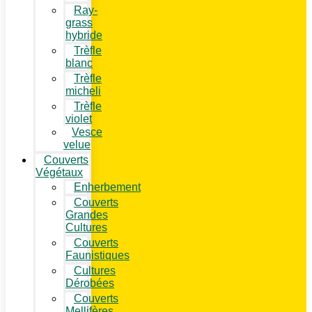
Ray-
grass
hybride
Trèfle
blanc
Trèfle
micheli
Trèfle
violet
Vesce
velue
Couverts
Végétaux
Enherbement
Couverts
Grandes
Cultures
Couverts
Faunistiques
Cultures
Dérobées
Couverts
Mellifères