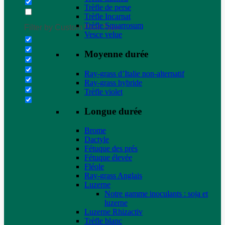
Trèfle de perse
Trèfle Incarnat
Trèfle Squarrosum
Filter by Custom Post Type
Vesce velue
Moyenne durée
Ray-grass d’Italie non-alternatif
Ray-grass hybride
Trèfle violet
Longue durée
Brome
Dactyle
Fétuque des prés
Fétuque élevée
Fléole
Ray-grass Anglais
Luzerne
Notre gamme inoculants : soja et
luzerne
Luzerne Rhizactiv
Trèfle blanc