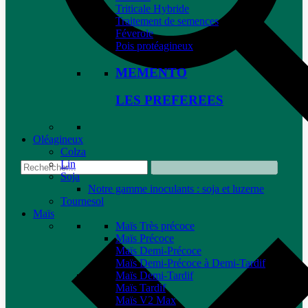
Triticale Hybride
Traitement de semences
Féverole
Pois protéagineux
MEMENTO
LES PREFEREES
Oléagineux
Colza
Lin
Soja
Notre gamme inoculants : soja et luzerne
Tournesol
Maïs
Maïs Très précoce
Maïs Précoce
Maïs Demi-Précoce
Maïs Demi-Précoce à Demi-Tardif
Maïs Demi-Tardif
Maïs Tardif
Maïs V2 Max