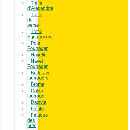
Trèfle
d’Alexandrie
Trèfle
de
perse
Trèfle
Squarrosum
Pois
Fourrager
Navette
Navet
Fourrager
Betterave
fourragère
Brome
Colza
fourrager
Dactyle
Fléole
Fétuque
des
prés