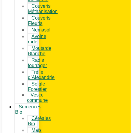
Couverts
Méthanisation
Couverts
Fleuris
Nemasol
Avoine
rude
Moutarde
Blanche
Radis
fourrager
Trèfle
d’Alexandrie
Seigle
Forestier
Vesce
commune
Semences
Bio
Céréales
Bio
Maïs