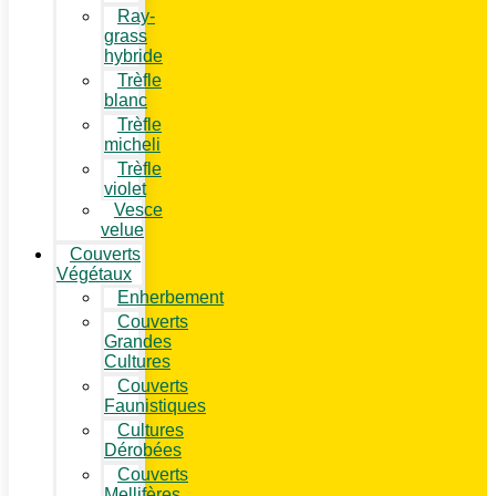
Ray-
grass
hybride
Trèfle
blanc
Trèfle
micheli
Trèfle
violet
Vesce
velue
Couverts
Végétaux
Enherbement
Couverts
Grandes
Cultures
Couverts
Faunistiques
Cultures
Dérobées
Couverts
Mellifères