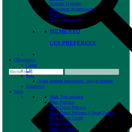
Triticale Hybride
Traitement de semences
Féverole
Pois protéagineux
MEMENTO
LES PREFEREES
Oléagineux
Colza
Lin
Soja
Notre gamme inoculants : soja et luzerne
Tournesol
Maïs
Maïs Très précoce
Maïs Précoce
Maïs Demi-Précoce
Maïs Demi-Précoce à Demi-Tardif
Maïs Demi-Tardif
Maïs Tardif
Maïs V2 Max