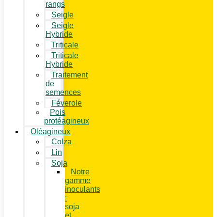
rangs
Seigle
Seigle
Hybride
Triticale
Triticale
Hybride
Traitement
de
semences
Féverole
Pois
protéagineux
Oléagineux
Colza
Lin
Soja
Notre
gamme
inoculants
:
soja
et