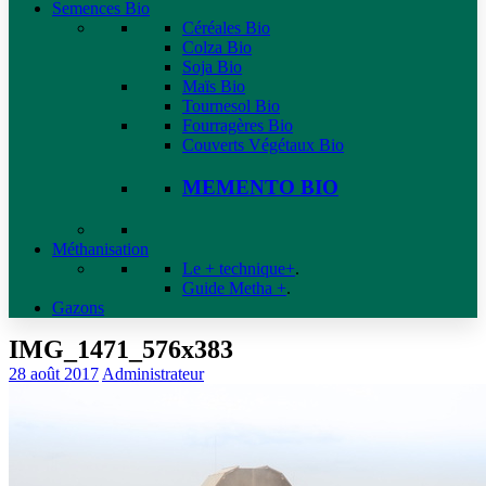
Semences Bio
Céréales Bio
Colza Bio
Soja Bio
Maïs Bio
Tournesol Bio
Fourragères Bio
Couverts Végétaux Bio
MEMENTO BIO
Méthanisation
Le + technique+
.
Guide Metha +
.
Gazons
IMG_1471_576x383
28 août 2017
Administrateur