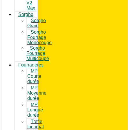
V2
Max
Sorgho
Sorgho
Grain
Sorgho
Fourrage
Monocoupe
Sorgho
Fourrage
Multicoupe
Fourragères
MP
Courte
durée
MP
Moyenne
durée
MP
Longue
durée
Trèfle
Incarnat