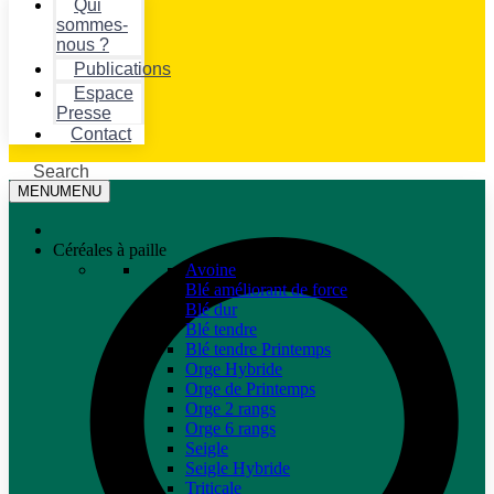
Qui
sommes-
nous ?
Publications
Espace
Presse
Contact
Search
MENU
MENU
Céréales à paille
Avoine
Blé améliorant de force
Blé dur
Blé tendre
Blé tendre Printemps
Orge Hybride
Orge de Printemps
Orge 2 rangs
Orge 6 rangs
Seigle
Seigle Hybride
Triticale