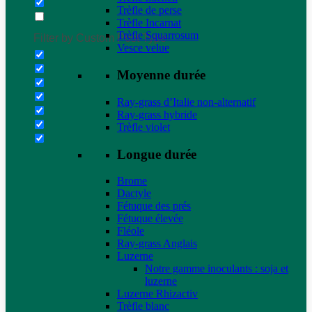
Trèfle de perse
Trèfle Incarnat
Trèfle Squarrosum
Filter by Custom Post Type
Vesce velue
Moyenne durée
Ray-grass d’Italie non-alternatif
Ray-grass hybride
Trèfle violet
Longue durée
Brome
Dactyle
Fétuque des prés
Fétuque élevée
Fléole
Ray-grass Anglais
Luzerne
Notre gamme inoculants : soja et
luzerne
Luzerne Rhizactiv
Trèfle blanc