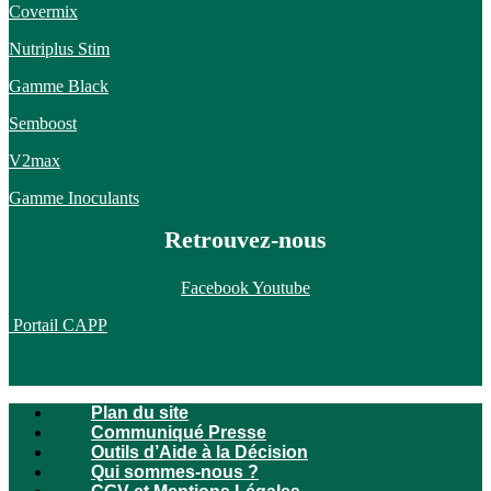
Covermix
Nutriplus Stim
Gamme Black
Semboost
V2max
Gamme Inoculants
Retrouvez-nous
Facebook
Youtube
Portail CAPP
Plan du site
Communiqué Presse
Outils d’Aide à la Décision
Qui sommes-nous ?