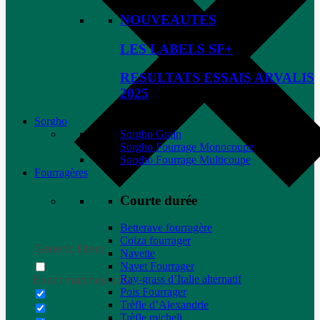
NOUVEAUTES
LES LABELS SF+
RESULTATS ESSAIS ARVALIS
2025
Sorgho
Sorgho Grain
Sorgho Fourrage Monocoupe
Sorgho Fourrage Multicoupe
Fourragères
Courte durée
Betterave fourragère
Colza fourrager
Generic filters
Navette
Navet Fourrager
Ray-grass d’Italie alternatif
Exact matches only
Pois Fourrager
Trèfle d’Alexandrie
Trèfle micheli