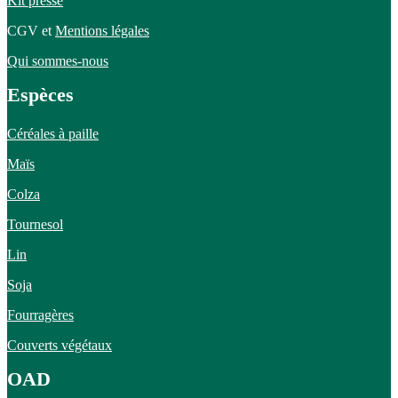
Kit presse
CGV et
Mentions légales
Qui sommes-nous
Espèces
Céréales à paille
Maïs
Colza
Tournesol
Lin
Soja
Fourragères
Couverts végétaux
OAD