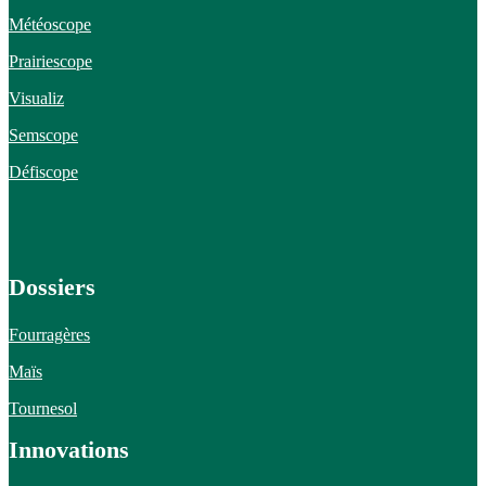
Météoscope
Prairiescope
Visualiz
Semscope
Défiscope
Dossiers
Fourragères
Maïs
Tournesol
Innovations