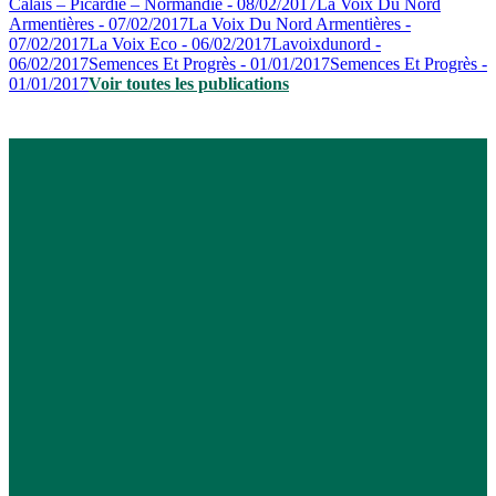
Calais – Picardie – Normandie - 08/02/2017
La Voix Du Nord
Armentières - 07/02/2017
La Voix Du Nord Armentières -
07/02/2017
La Voix Eco - 06/02/2017
Lavoixdunord -
06/02/2017
Semences Et Progrès - 01/01/2017
Semences Et Progrès -
01/01/2017
Voir toutes les publications