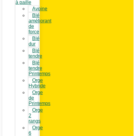
à paille
Avoine
Blé
améliorant
de
force
Blé
dur
Blé
tendre
Blé
tendre
Printemps
Orge
Hybride
Orge
de
Printemps
Orge
2
rangs
Orge
6