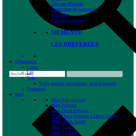
Triticale Hybride
Traitement de semences
Féverole
Pois protéagineux
MEMENTO
LES PREFEREES
Oléagineux
Colza
Lin
Soja
Notre gamme inoculants : soja et luzerne
Tournesol
Maïs
Maïs Très précoce
Maïs Précoce
Maïs Demi-Précoce
Maïs Demi-Précoce à Demi-Tardif
Maïs Demi-Tardif
Maïs Tardif
Maïs V2 Max