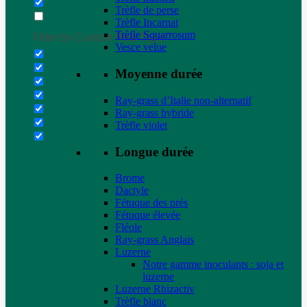
Trèfle de perse
Trèfle Incarnat
Trèfle Squarrosum
Filter by Custom Post Type
Vesce velue
Moyenne durée
Ray-grass d’Italie non-alternatif
Ray-grass hybride
Trèfle violet
Longue durée
Brome
Dactyle
Fétuque des prés
Fétuque élevée
Fléole
Ray-grass Anglais
Luzerne
Notre gamme inoculants : soja et
luzerne
Luzerne Rhizactiv
Trèfle blanc