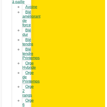
à paille
Avoine
Blé
améliorant
de
force
Blé
dur
Blé
tendre
Blé
tendre
Printemps
Orge
Hybride
Orge
de
Printemps
Orge
2
rangs
Orge
6