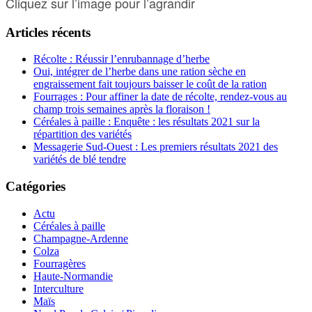
Cliquez sur l’image pour l’agrandir
Articles récents
Récolte : Réussir l’enrubannage d’herbe
Oui, intégrer de l’herbe dans une ration sèche en
engraissement fait toujours baisser le coût de la ration
Fourrages : Pour affiner la date de récolte, rendez-vous au
champ trois semaines après la floraison !
Céréales à paille : Enquête : les résultats 2021 sur la
répartition des variétés
Messagerie Sud-Ouest : Les premiers résultats 2021 des
variétés de blé tendre
Catégories
Actu
Céréales à paille
Champagne-Ardenne
Colza
Fourragères
Haute-Normandie
Interculture
Maïs