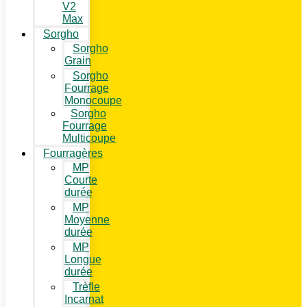
V2
Max
Sorgho
Sorgho
Grain
Sorgho
Fourrage
Monocoupe
Sorgho
Fourrage
Multicoupe
Fourragères
MP
Courte
durée
MP
Moyenne
durée
MP
Longue
durée
Trèfle
Incarnat