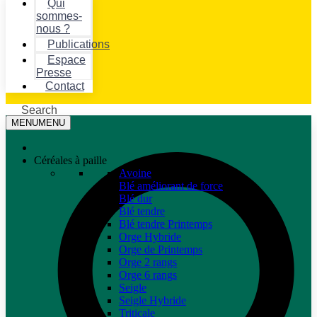
Qui
sommes-
nous ?
Publications
Espace
Presse
Contact
Search
MENU
MENU
Céréales à paille
Avoine
Blé améliorant de force
Blé dur
Blé tendre
Blé tendre Printemps
Orge Hybride
Orge de Printemps
Orge 2 rangs
Orge 6 rangs
Seigle
Seigle Hybride
Triticale