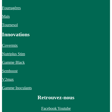
Fourragères
Maïs
Tournesol
Innovations
Covermix
Nutriplus Stim
Gamme Black
Semboost
V2max
Gamme Inoculants
Retrouvez-nous
Facebook
Youtube