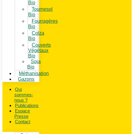
Bio
Tournesol
Bio
Fourragères
Bio
Colza
Bio
Couverts
Végétaux
Bio
Soja
Bio
Méthanisation
Gazons
Qui
sommes-
nous ?
Publications
Espace
Presse
Contact