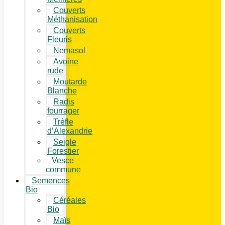
Couverts
Méthanisation
Couverts
Fleuris
Nemasol
Avoine
rude
Moutarde
Blanche
Radis
fourrager
Trèfle
d’Alexandrie
Seigle
Forestier
Vesce
commune
Semences
Bio
Céréales
Bio
Maïs