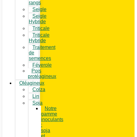
rangs
Seigle
Seigle
Hybride
Triticale
Triticale
Hybride
Traitement
de
semences
Féverole
Pois
protéagineux
Oléagineux
Colza
Lin
Soja
Notre
gamme
inoculants
:
soja
et