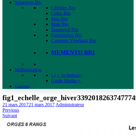
Semences Bio
Céréales Bio
Colza Bio
Soja Bio
Maïs Bio
Tournesol Bio
Fourragères Bio
Couverts Végétaux Bio
MEMENTO BIO
Méthanisation
Le + technique+
.
Guide Metha +
.
Gazons
fig1_echelle_orge_hiver339201826374777
21 mars 2017
21 mars 2017
Administrateur
Previous
Suivant