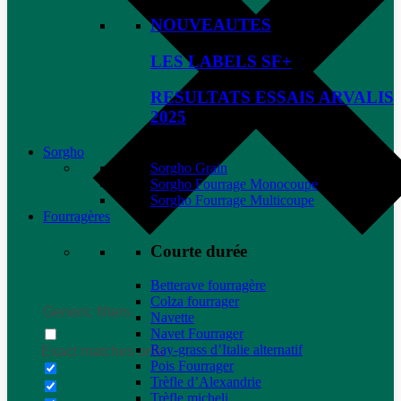
NOUVEAUTES
LES LABELS SF+
RESULTATS ESSAIS ARVALIS
2025
Sorgho
Sorgho Grain
Sorgho Fourrage Monocoupe
Sorgho Fourrage Multicoupe
Fourragères
Courte durée
Betterave fourragère
Colza fourrager
Generic filters
Navette
Navet Fourrager
Ray-grass d’Italie alternatif
Exact matches only
Pois Fourrager
Trèfle d’Alexandrie
Trèfle micheli