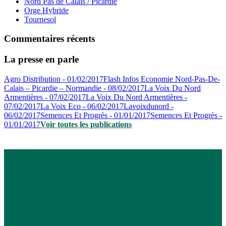
Nord Pas de Calais / Picardie
Orge Hybride
Tournesol
Commentaires récents
La presse en parle
Agro Distribution - 01/02/2017
Flash Infos Economie Nord-Pas-De-
Calais – Picardie – Normandie - 08/02/2017
La Voix Du Nord
Armentières - 07/02/2017
La Voix Du Nord Armentières -
07/02/2017
La Voix Eco - 06/02/2017
Lavoixdunord -
06/02/2017
Semences Et Progrès - 01/01/2017
Semences Et Progrès -
01/01/2017
Voir toutes les publications