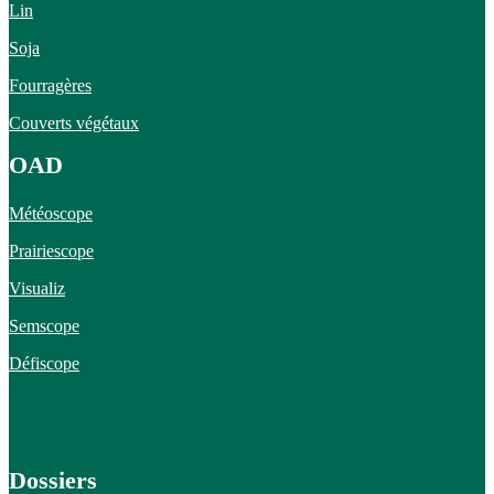
Lin
Soja
Fourragères
Couverts végétaux
OAD
Météoscope
Prairiescope
Visualiz
Semscope
Défiscope
Dossiers