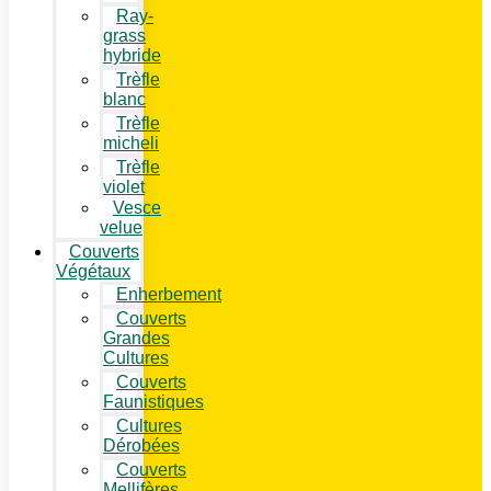
Ray-
grass
hybride
Trèfle
blanc
Trèfle
micheli
Trèfle
violet
Vesce
velue
Couverts
Végétaux
Enherbement
Couverts
Grandes
Cultures
Couverts
Faunistiques
Cultures
Dérobées
Couverts
Mellifères