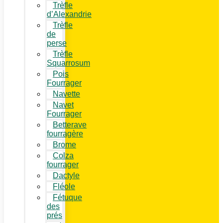
Trèfle
d’Alexandrie
Trèfle
de
perse
Trèfle
Squarrosum
Pois
Fourrager
Navette
Navet
Fourrager
Betterave
fourragère
Brome
Colza
fourrager
Dactyle
Fléole
Fétuque
des
prés